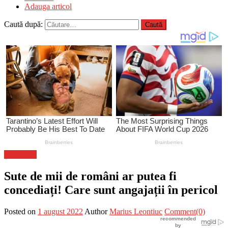
Adauga articol
Caută după:
Știri Flash
Sute de mii de români ar putea fi
concediați! Care sunt angajații în pericol
Posted on
1 august 2022
Author
Marius Leontiuc
Comment(0)