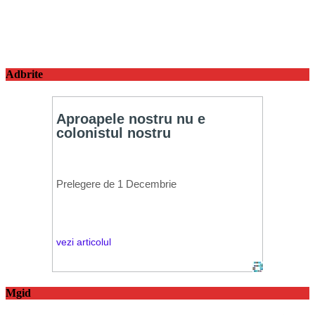
Adbrite
Mgid