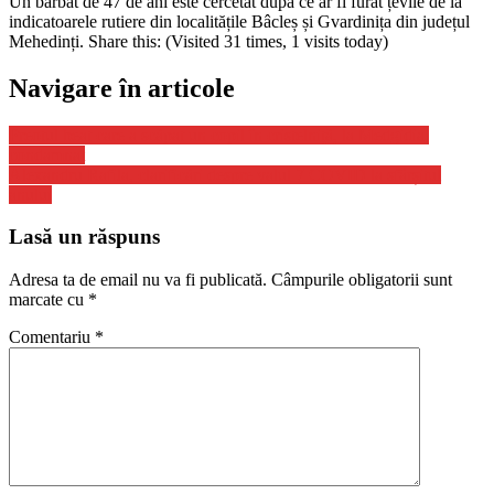
Un bărbat de 47 de ani este cercetat după ce ar fi furat țevile de la
indicatoarele rutiere din localitățile Bâcleș și Gvardinița din județul
Mehedinți. Share this: (Visited 31 times, 1 visits today)
Navigare în articole
Preotul beat care a scăpat un copil în cristelniţă, la Medgidia,
condamnat
Alexandru Rafila, clarificări despre valul 7 COVID la sfârșitul
anului
Lasă un răspuns
Adresa ta de email nu va fi publicată.
Câmpurile obligatorii sunt
marcate cu
*
Comentariu
*