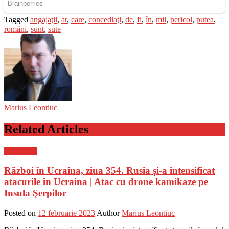
Tagged
angajaţii
,
ar
,
care
,
concediaţi
,
de
,
fi
,
în
,
mii
,
pericol
,
putea
,
români
,
sunt
,
sute
Marius Leontiuc
Related Articles
Știri Flash
Război în Ucraina, ziua 354. Rusia şi-a intensificat
atacurile în Ucraina | Atac cu drone kamikaze pe
Insula Şerpilor
Posted on
12 februarie 2023
Author
Marius Leontiuc