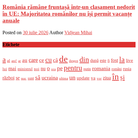
România rămâne fruntașă într-un clasament nedorit
în UE: Majoritatea românilor nu își permit vacanțe
anuale
Posted on
30 iulie 2026
Author
Vidjean Mihai
Etichete
de
a
din
la
cu
care
ce
că
au
fost
live
după
este
al
fi
ani!
ar
despre
pentru
o
pe
romania
mai
nu
ministrul
rusia
lui
noi
români
putin
ora
în
și
un
să
ucraina
război
se
update
ziua
va
sunt
sua:
ultima
vor