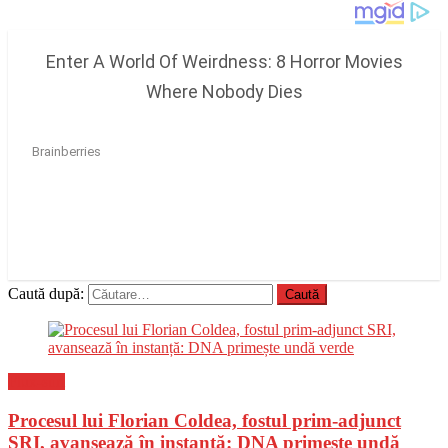
Caută după:
Flux-stiri
Procesul lui Florian Coldea, fostul prim-adjunct
SRI, avansează în instanță: DNA primește undă