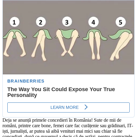
Deja se anunță primele concedieri în România! Sute de mii de
români, printre care bone, femei care fac curățenie sau grădinari, IT-
iști, jurnaliști, ar putea să aibă venituri mai mici sau chiar să fie
concediați, după ce guvernul a decis că de astăzi, pentru contractele