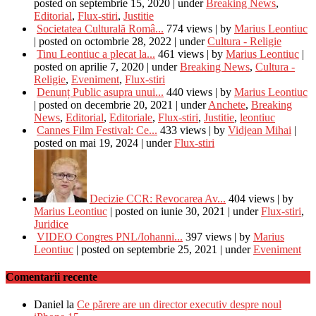
posted on septembrie 15, 2020
|
under
Breaking News
,
Editorial
,
Flux-stiri
,
Justitie
Societatea Culturală Româ...
774 views
|
by
Marius Leontiuc
|
posted on octombrie 28, 2022
|
under
Cultura - Religie
Tinu Leontiuc a plecat la...
461 views
|
by
Marius Leontiuc
|
posted on aprilie 7, 2020
|
under
Breaking News
,
Cultura -
Religie
,
Eveniment
,
Flux-stiri
Denunț Public asupra unui...
440 views
|
by
Marius Leontiuc
|
posted on decembrie 20, 2021
|
under
Anchete
,
Breaking
News
,
Editorial
,
Editoriale
,
Flux-stiri
,
Justitie
,
leontiuc
Cannes Film Festival: Ce...
433 views
|
by
Vidjean Mihai
|
posted on mai 19, 2024
|
under
Flux-stiri
Decizie CCR: Revocarea Av...
404 views
|
by
Marius Leontiuc
|
posted on iunie 30, 2021
|
under
Flux-stiri
,
Juridice
VIDEO Congres PNL/Iohanni...
397 views
|
by
Marius
Leontiuc
|
posted on septembrie 25, 2021
|
under
Eveniment
Comentarii recente
Daniel
la
Ce părere are un director executiv despre noul