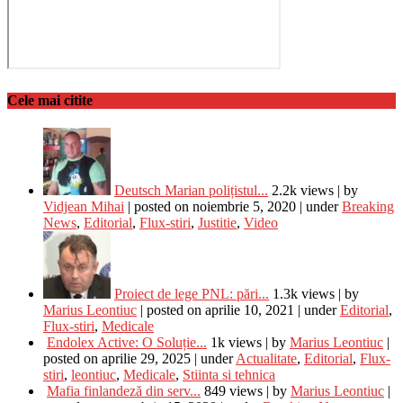
Cele mai citite
Deutsch Marian polițistul...
2.2k views
|
by
Vidjean Mihai
|
posted on noiembrie 5, 2020
|
under
Breaking
News
,
Editorial
,
Flux-stiri
,
Justitie
,
Video
Proiect de lege PNL: pări...
1.3k views
|
by
Marius Leontiuc
|
posted on aprilie 10, 2021
|
under
Editorial
,
Flux-stiri
,
Medicale
Endolex Active: O Soluție...
1k views
|
by
Marius Leontiuc
|
posted on aprilie 29, 2025
|
under
Actualitate
,
Editorial
,
Flux-
stiri
,
leontiuc
,
Medicale
,
Stiinta si tehnica
Mafia finlandeză din serv...
849 views
|
by
Marius Leontiuc
|