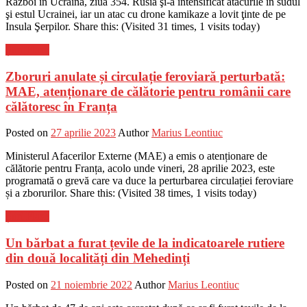
Război în Ucraina, ziua 354. Rusia şi-a intensificat atacurile în sudul
şi estul Ucrainei, iar un atac cu drone kamikaze a lovit ţinte de pe
Insula Şerpilor. Share this: (Visited 31 times, 1 visits today)
Știri Flash
Zboruri anulate și circulație feroviară perturbată:
MAE, atenționare de călătorie pentru românii care
călătoresc în Franța
Posted on
27 aprilie 2023
Author
Marius Leontiuc
Ministerul Afacerilor Externe (MAE) a emis o atenționare de
călătorie pentru Franța, acolo unde vineri, 28 aprilie 2023, este
programată o grevă care va duce la perturbarea circulației feroviare
și a zborurilor. Share this: (Visited 38 times, 1 visits today)
Știri Flash
Un bărbat a furat țevile de la indicatoarele rutiere
din două localități din Mehedinți
Posted on
21 noiembrie 2022
Author
Marius Leontiuc