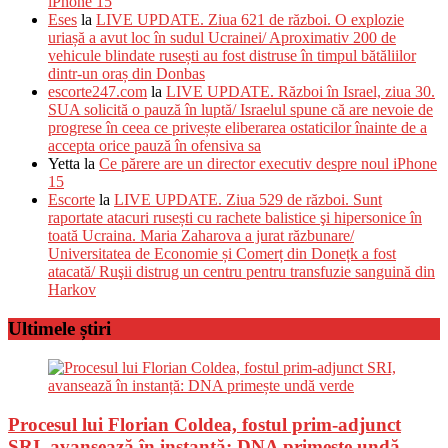
iPhone 15
Eses
la
LIVE UPDATE. Ziua 621 de război. O explozie
uriașă a avut loc în sudul Ucrainei/ Aproximativ 200 de
vehicule blindate rusești au fost distruse în timpul bătăliilor
dintr-un oraș din Donbas
escorte247.com
la
LIVE UPDATE. Război în Israel, ziua 30.
SUA solicită o pauză în luptă/ Israelul spune că are nevoie de
progrese în ceea ce privește eliberarea ostaticilor înainte de a
accepta orice pauză în ofensiva sa
Yetta
la
Ce părere are un director executiv despre noul iPhone
15
Escorte
la
LIVE UPDATE. Ziua 529 de război. Sunt
raportate atacuri rusești cu rachete balistice şi hipersonice în
toată Ucraina. Maria Zaharova a jurat răzbunare/
Universitatea de Economie și Comerț din Donețk a fost
atacată/ Ruşii distrug un centru pentru transfuzie sanguină din
Harkov
Ultimele știri
Procesul lui Florian Coldea, fostul prim-adjunct
SRI, avansează în instanță: DNA primește undă