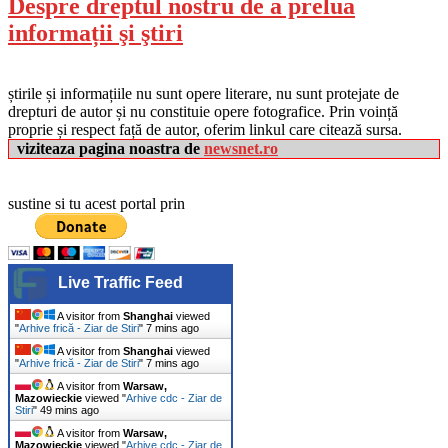
Despre dreptul nostru de a prelua
informații şi ştiri
știrile și informațiile nu sunt opere literare, nu sunt protejate de
drepturi de autor și nu constituie opere fotografice. Prin voință
proprie și respect față de autor, oferim linkul care citează sursa.
viziteaza pagina noastra de
newsnet.ro
sustine si tu acest portal prin
Live Traffic Feed
A visitor from
Shanghai
viewed
"
Arhive frică - Ziar de Stiri
"
7 mins ago
A visitor from
Shanghai
viewed
"
Arhive frică - Ziar de Stiri
"
7 mins ago
A visitor from
Warsaw,
Mazowieckie
viewed "
Arhive cdc - Ziar de
Stiri
"
49 mins ago
A visitor from
Warsaw,
Mazowieckie
viewed "
Arhive cdc - Ziar de