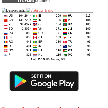
US
164.264K
IE
209
HU
115
CN
139.728K
IR
196
PT
104
PL
32.439K
GB
184
BD
101
SG
1.806K
VN
171
JM
100
RU
899
CO
171
GM
100
FR
658
CA
139
JP
98
RO
448
BR
130
TR
96
DE
401
IN
127
NZ
96
NO
341
UA
116
PS
95
FI
323
NL
116
PK
95
Total: 352.661K
-
Tracking ON