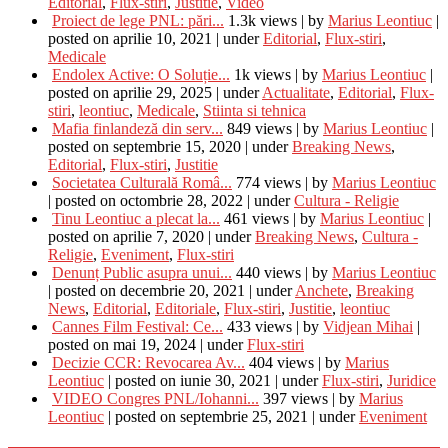
Editorial
,
Flux-stiri
,
Justitie
,
Video
Proiect de lege PNL: pări...
1.3k views
|
by
Marius Leontiuc
|
posted on aprilie 10, 2021
|
under
Editorial
,
Flux-stiri
,
Medicale
Endolex Active: O Soluție...
1k views
|
by
Marius Leontiuc
|
posted on aprilie 29, 2025
|
under
Actualitate
,
Editorial
,
Flux-
stiri
,
leontiuc
,
Medicale
,
Stiinta si tehnica
Mafia finlandeză din serv...
849 views
|
by
Marius Leontiuc
|
posted on septembrie 15, 2020
|
under
Breaking News
,
Editorial
,
Flux-stiri
,
Justitie
Societatea Culturală Româ...
774 views
|
by
Marius Leontiuc
|
posted on octombrie 28, 2022
|
under
Cultura - Religie
Tinu Leontiuc a plecat la...
461 views
|
by
Marius Leontiuc
|
posted on aprilie 7, 2020
|
under
Breaking News
,
Cultura -
Religie
,
Eveniment
,
Flux-stiri
Denunț Public asupra unui...
440 views
|
by
Marius Leontiuc
|
posted on decembrie 20, 2021
|
under
Anchete
,
Breaking
News
,
Editorial
,
Editoriale
,
Flux-stiri
,
Justitie
,
leontiuc
Cannes Film Festival: Ce...
433 views
|
by
Vidjean Mihai
|
posted on mai 19, 2024
|
under
Flux-stiri
Decizie CCR: Revocarea Av...
404 views
|
by
Marius
Leontiuc
|
posted on iunie 30, 2021
|
under
Flux-stiri
,
Juridice
VIDEO Congres PNL/Iohanni...
397 views
|
by
Marius
Leontiuc
|
posted on septembrie 25, 2021
|
under
Eveniment