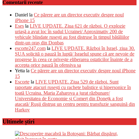
Comentarii recente
Daniel
la
Ce părere are un director executiv despre noul
iPhone 15
Eses
la
LIVE UPDATE. Ziua 621 de război. O explozie
uriașă a avut loc în sudul Ucrainei/ Aproximativ 200 de
vehicule blindate rusești au fost distruse în timpul bătăliilor
dintr-un oraș din Donbas
escorte247.com
la
LIVE UPDATE. Război în Israel, ziua 30.
SUA solicită o pauză în luptă/ Israelul spune că are nevoie de
progrese în ceea ce privește eliberarea ostaticilor înainte de a
accepta orice pauză în ofensiva sa
Yetta
la
Ce părere are un director executiv despre noul iPhone
15
Escorte
la
LIVE UPDATE. Ziua 529 de război. Sunt
raportate atacuri rusești cu rachete balistice şi hipersonice în
toată Ucraina. Maria Zaharova a jurat răzbunare/
Universitatea de Economie și Comerț din Donețk a fost
atacată/ Ruşii distrug un centru pentru transfuzie sanguină din
Harkov
Ultimele știri