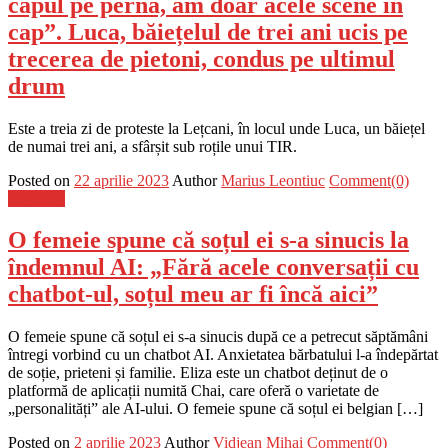
capul pe pernă, am doar acele scene în
cap”. Luca, băiețelul de trei ani ucis pe
trecerea de pietoni, condus pe ultimul
drum
Este a treia zi de proteste la Lețcani, în locul unde Luca, un băiețel
de numai trei ani, a sfârșit sub roțile unui TIR.
Posted on
22 aprilie 2023
Author
Marius Leontiuc
Comment(0)
Flux-stiri
O femeie spune că soțul ei s-a sinucis la
îndemnul AI: „Fără acele conversații cu
chatbot-ul, soțul meu ar fi încă aici”
O femeie spune că soțul ei s-a sinucis după ce a petrecut săptămâni
întregi vorbind cu un chatbot AI. Anxietatea bărbatului l-a îndepărtat
de soție, prieteni și familie. Eliza este un chatbot deținut de o
platformă de aplicații numită Chai, care oferă o varietate de
„personalități” ale AI-ului. O femeie spune că soțul ei belgian […]
Posted on
2 aprilie 2023
Author
Vidjean Mihai
Comment(0)