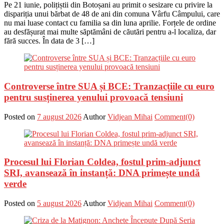
Pe 21 iunie, polițiștii din Botoșani au primit o sesizare cu privire la
dispariția unui bărbat de 48 de ani din comuna Vârfu Câmpului, care
nu mai luase contact cu familia sa din luna aprilie. Forțele de ordine
au desfășurat mai multe săptămâni de căutări pentru a-l localiza, dar
fără succes. În data de 3 […]
Controverse între SUA și BCE: Tranzacțiile cu euro
pentru susținerea yenului provoacă tensiuni
Posted on
7 august 2026
Author
Vidjean Mihai
Comment(0)
Procesul lui Florian Coldea, fostul prim-adjunct
SRI, avansează în instanță: DNA primește undă
verde
Posted on
5 august 2026
Author
Vidjean Mihai
Comment(0)