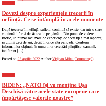
Flux-stiri
Dovezi despre experiențele trecerii în
neființă. Ce se întâmplă în acele momente
După trecerea în neființă, sufletul continuă să existe, dar într-o stare
continuă diferită decât cea de pe pământ. Din punct de vedere
istoric, un număr mai mare de experiențe de acest tip a fost raportat,
în ultimii zeci de ani, decât în orice altă perioadă. Conform
informațiilor obținute în urma unor cercetări științifice, oamenii,
indiferent […]
Posted on
23 aprilie 2022
Author
Vidjean Mihai
Comment(0)
Flux-stiri
BIDEN: „NATO își va menține Ușa
Deschisă către acele state europene care
împărtășesc valorile noastre”