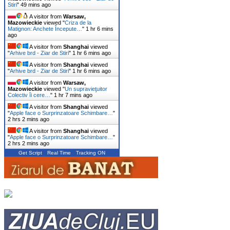
Stiri
"
49 mins ago
A visitor from
Warsaw,
Mazowieckie
viewed "
Criza de la
Matignon: Anchete Începute…
"
1 hr 6 mins
ago
A visitor from
Shanghai
viewed
"
Arhive brd - Ziar de Stiri
"
1 hr 6 mins ago
A visitor from
Shanghai
viewed
"
Arhive brd - Ziar de Stiri
"
1 hr 6 mins ago
A visitor from
Warsaw,
Mazowieckie
viewed "
Un supravieţuitor
Colectiv îi cere…
"
1 hr 7 mins ago
A visitor from
Shanghai
viewed
"
Apple face o Surprinzatoare Schimbare…
"
2 hrs 2 mins ago
A visitor from
Shanghai
viewed
"
Apple face o Surprinzatoare Schimbare…
"
2 hrs 2 mins ago
Get Script
Real Time
Tracking ON