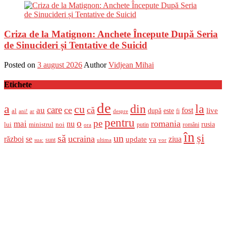
Criza de la Matignon: Anchete Începute După Seria
de Sinucideri și Tentative de Suicid
Posted on
3 august 2026
Author
Vidjean Mihai
Etichete
de
a
din
la
cu
care
ce
că
au
fost
live
după
este
al
fi
ani!
ar
despre
pentru
o
pe
romania
mai
nu
ministrul
rusia
lui
noi
români
putin
ora
în
și
un
să
ucraina
război
se
update
ziua
va
sunt
sua:
ultima
vor