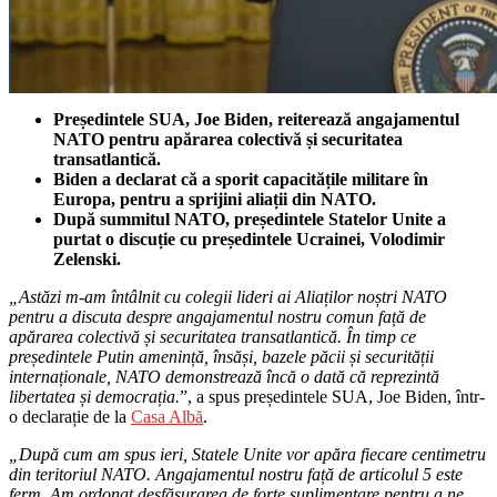
Președintele SUA, Joe Biden, reiterează angajamentul
NATO pentru apărarea colectivă și securitatea
transatlantică.
Biden a declarat că a sporit capacitățile militare în
Europa, pentru a sprijini aliații din NATO.
După summitul NATO, președintele Statelor Unite a
purtat o discuție cu președintele Ucrainei, Volodimir
Zelenski.
„Astăzi m-am întâlnit cu colegii lideri ai Aliaților noștri NATO
pentru a discuta despre angajamentul nostru comun față de
apărarea colectivă și securitatea transatlantică.
În timp ce
președintele Putin amenință, însăși, bazele păcii și securității
internaționale, NATO demonstrează încă o dată că reprezintă
libertatea și democrația.
”, a spus președintele SUA, Joe Biden, într-
o declarație de la
Casa Albă
.
„După cum am spus ieri, Statele Unite vor apăra fiecare centimetru
din teritoriul NATO. Angajamentul nostru față de articolul 5 este
ferm. Am ordonat desfășurarea de forțe suplimentare pentru a ne