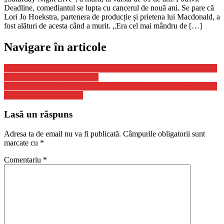
Deadline, comediantul se lupta cu cancerul de nouă ani. Se pare că
Lori Jo Hoekstra, partenera de producție și prietena lui Macdonald, a
fost alături de acesta când a murit. „Era cel mai mândru de […]
Navigare în articole
Rusia a blocat prin veto, în Consiliul de Securitate ONU, un proiect
care critica intervenţia militară
Confruntări armate intense la periferia estică a Kievului între trupele
ruse şi armata ucraineană
Lasă un răspuns
Adresa ta de email nu va fi publicată.
Câmpurile obligatorii sunt
marcate cu
*
Comentariu
*