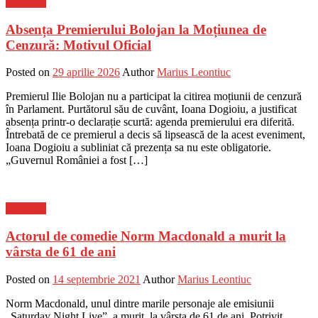
Flux-stiri
Absența Premierului Bolojan la Moțiunea de
Cenzură: Motivul Oficial
Posted on
29 aprilie 2026
Author
Marius Leontiuc
Premierul Ilie Bolojan nu a participat la citirea moțiunii de cenzură
în Parlament. Purtătorul său de cuvânt, Ioana Dogioiu, a justificat
absența printr-o declarație scurtă: agenda premierului era diferită.
Întrebată de ce premierul a decis să lipsească de la acest eveniment,
Ioana Dogioiu a subliniat că prezența sa nu este obligatorie.
„Guvernul României a fost […]
Flux-stiri
Actorul de comedie Norm Macdonald a murit la
vârsta de 61 de ani
Posted on
14 septembrie 2021
Author
Marius Leontiuc
Norm Macdonald, unul dintre marile personaje ale emisiunii
„Saturday Night Live”, a murit, la vârsta de 61 de ani. Potrivit