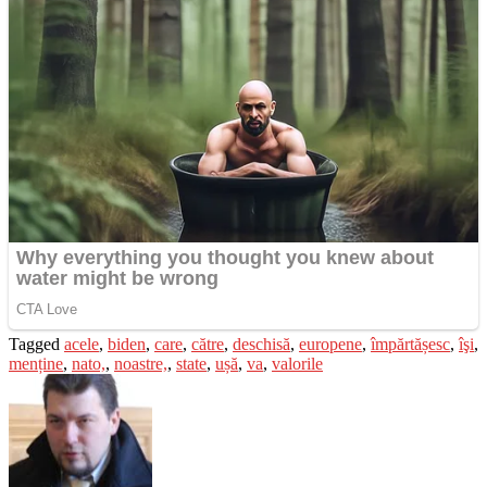
Tagged
acele
,
biden
,
care
,
către
,
deschisă
,
europene
,
împărtășesc
,
îşi
,
menține
,
nato,
,
noastre,
,
state
,
ușă
,
va
,
valorile