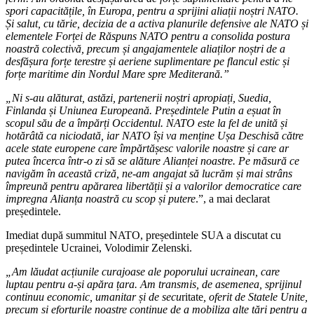
spori capacitățile, în Europa, pentru a sprijini aliații noștri NATO.
Și salut, cu tărie, decizia de a activa planurile defensive ale NATO și
elementele Forței de Răspuns NATO pentru a consolida postura
noastră colectivă, precum și angajamentele aliaților noștri de a
desfășura forțe terestre și aeriene suplimentare pe flancul estic și
forțe maritime din Nordul Mare spre Mediterană.”
„Ni s-au alăturat, astăzi, partenerii noștri apropiați, Suedia,
Finlanda și Uniunea Europeană. Președintele Putin a eșuat în
scopul său de a împărți Occidentul. NATO este la fel de unită și
hotărâtă ca niciodată, iar NATO își va menține Ușa Deschisă către
acele state europene care împărtășesc valorile noastre și care ar
putea încerca într-o zi să se alăture Alianței noastre. Pe măsură ce
navigăm în această criză, ne-am angajat să lucrăm și mai strâns
împreună pentru apărarea libertății și a valorilor democratice care
impregna Alianța noastră cu scop și putere
.”, a mai declarat
președintele.
Imediat după summitul NATO, președintele SUA a discutat cu
președintele Ucrainei, Volodimir Zelenski.
„Am lăudat acțiunile curajoase ale poporului ucrainean, care
luptau pentru a-și apăra țara. Am transmis, de asemenea, sprijinul
continuu economic, umanitar și de secu
ritate
, oferit de Statele Unite,
precum și eforturile noastre continue de a mobiliza alte țări pentru a