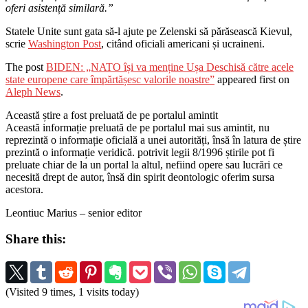
oferi asistență similară.”
Statele Unite sunt gata să-l ajute pe Zelenski să părăsească Kievul,
scrie
Washington Post
, citând oficiali americani și ucraineni.
The post
BIDEN: „NATO își va menține Ușa Deschisă către acele
state europene care împărtășesc valorile noastre”
appeared first on
Aleph News
.
Această știre a fost preluată de pe portalul amintit
Această informație preluată de pe portalul mai sus amintit, nu
reprezintă o informație oficială a unei autorități, însă în latura de știre
prezintă o informație veridică. potrivit legii 8/1996 știrile pot fi
preluate chiar de la un portal la altul, nefiind opere sau lucrări ce
necesită drept de autor, însă din spirit deontologic oferim sursa
acestora.
Leontiuc Marius – senior editor
Share this:
(Visited 9 times, 1 visits today)