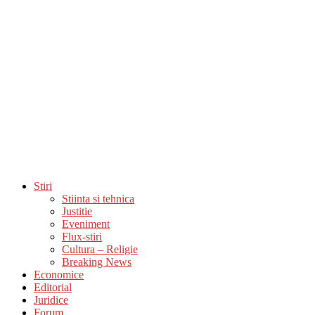
Stiri
Stiinta si tehnica
Justitie
Eveniment
Flux-stiri
Cultura – Religie
Breaking News
Economice
Editorial
Juridice
Forum