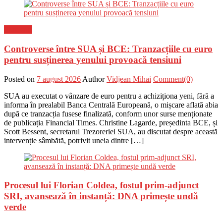
Flux-stiri
Controverse între SUA și BCE: Tranzacțiile cu euro
pentru susținerea yenului provoacă tensiuni
Posted on
7 august 2026
Author
Vidjean Mihai
Comment(0)
SUA au executat o vânzare de euro pentru a achiziționa yeni, fără a
informa în prealabil Banca Centrală Europeană, o mișcare aflată abia
după ce tranzacția fusese finalizată, conform unor surse menționate
de publicația Financial Times. Christine Lagarde, președinta BCE, și
Scott Bessent, secretarul Trezoreriei SUA, au discutat despre această
intervenție sâmbătă, potrivit uneia dintre […]
Procesul lui Florian Coldea, fostul prim-adjunct
SRI, avansează în instanță: DNA primește undă
verde