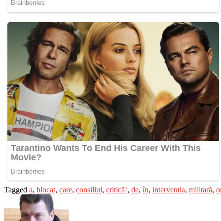
Tagged
a
,
blocat
,
care
,
consiliul
,
critică!
,
de
,
în
,
intervenția
,
militară
,
o