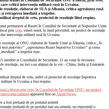
ntul Rusiei în Consiliul de Securitate ONU a blocat, prin veto,
 care critică intervenția militară rusă în Ucraina.
de rezoluție, elaborat de SUA și Albania, critica agresiunea rusă
 și retragerea imediată a trupelor.
utilizat dreptul de veto, proiectul de rezoluţie fiind respins.
tul permanent al Rusiei în Consiliul de Securitate al Naţiunilor Unite
ocat prin
veto
, vineri seară, în mod previzibil, un proiect de rezoluţie
a dur intervenţia militară rusă în Ucraina.
e rezoluţie al ONU, elaborat de Statele Unite şi Albania, critica
„în
i mai puternici”
„agresiunea Rusiei împotriva Ucrainei”
şi cerea
„imediată”
a trupelor ruse.
15 membri ai Consiliului de Securitate, 11 au votat în favoarea
 de rezoluţie, iar trei s-au abţinut de la vot – China, India şi Emiratele
e.
utilizat dreptul de veto, astfel că proiectul de rezoluţie împotriva
i militare în Ucraina a fost respins.
usia a blocat prin veto, în Consiliul de Securitate ONU, un proiect
 intervenţia militară
appeared first on
Aleph News
.
re a fost preluată de pe portalul amintit
ormație preluată de pe portalul mai sus amintit, nu reprezintă o