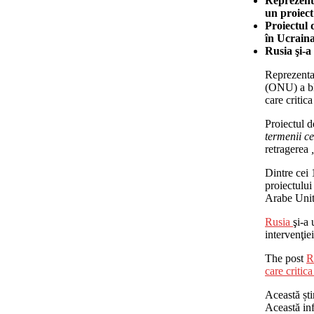
Reprezenta
un proiect
Proiectul 
în Ucraina
Rusia şi-a 
Reprezentan
(ONU) a bl
care critic
Proiectul d
termenii ce
retragerea
Dintre cei 
proiectului
Arabe Unit
Rusia
şi-a 
intervenţie
The post
R
care critica
Această ști
Această inf