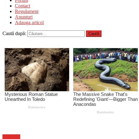
Forum
Contact
Regulament
Anunturi
Adauga articol
Caută după:
Flux-stiri