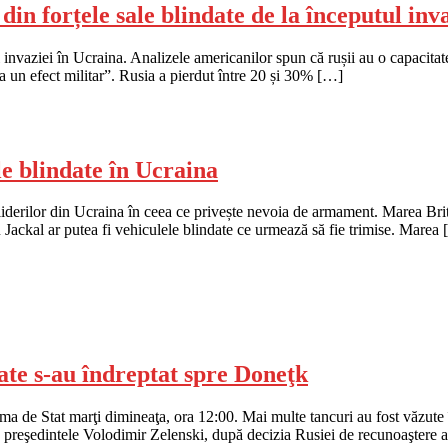
n forțele sale blindate de la începutul inv
l invaziei în Ucraina. Analizele americanilor spun că rușii au o capacitat
a un efect militar”. Rusia a pierdut între 20 și 30% […]
e blindate în Ucraina
e liderilor din Ucraina în ceea ce privește nevoia de armament. Marea Brita
 Jackal ar putea fi vehiculele blindate ce urmează să fie trimise. Marea
ate s-au îndreptat spre Doneţk
uma de Stat marţi dimineaţa, ora 12:00. Mai multe tancuri au fost văzute
ă preşedintele Volodimir Zelenski, după decizia Rusiei de recunoaştere 