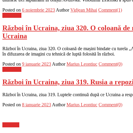
Posted on
6 noiembrie 2023
Author
Vidjean Mihai
Comment(1)
Știri Flash
Război în Ucraina, ziua 320. O coloană de m
Ucraina
Război în Ucraina, ziua 320. O coloană de mașini bindate cu turela „An
în difuzarea de imagini cu tehnică de luptă folosită în război.
Posted on
9 ianuarie 2023
Author
Marius Leontiuc
Comment(0)
Știri Flash
Război în Ucraina, ziua 319. Rusia a repozi
Război în Ucraina, ziua 319. Luptele continuă după ce Ucraina a respin
Posted on
8 ianuarie 2023
Author
Marius Leontiuc
Comment(0)
Flux-stiri