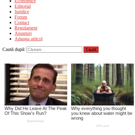
Economice
Editorial
Juridice
Forum
Contact
Regulament
Anunturi
Adauga articol
Caută după: