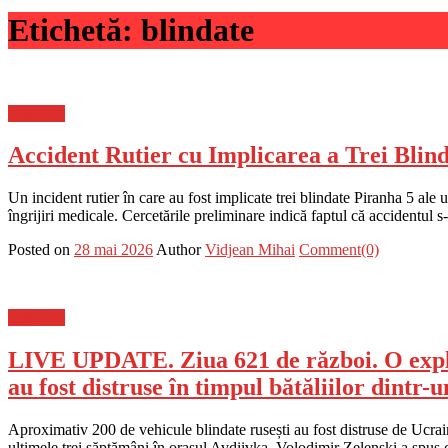
Etichetă:
blindate
Flux-stiri
Accident Rutier cu Implicarea a Trei Blinda
Un incident rutier în care au fost implicate trei blindate Piranha 5 ale un
îngrijiri medicale. Cercetările preliminare indică faptul că accidentul 
Posted on
28 mai 2026
Author
Vidjean Mihai
Comment(0)
Flux-stiri
LIVE UPDATE. Ziua 621 de război. O exploz
au fost distruse în timpul bătăliilor dintr-
Aproximativ 200 de vehicule blindate rusești au fost distruse de Ucraina
ultimele trei săptămâni în orașul Avdiivka. Volodimir Zelenski a spus 