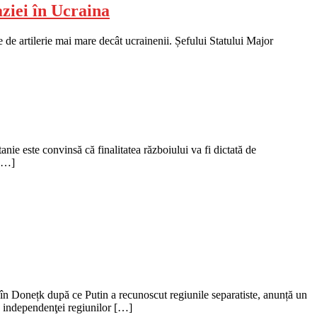
aziei în Ucraina
e de artilerie mai mare decât ucrainenii. Șefului Statului Major
nie este convinsă că finalitatea războiului va fi dictată de
 […]
 în Donețk după ce Putin a recunoscut regiunile separatiste, anunță un
a independenţei regiunilor […]