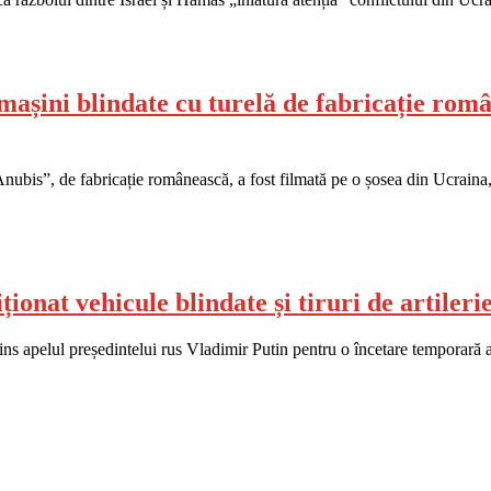
așini blindate cu turelă de fabricație român
ubis”, de fabricație românească, a fost filmată pe o șosea din Ucraina, a
ționat vehicule blindate și tiruri de artiler
s apelul președintelui rus Vladimir Putin pentru o încetare temporară a