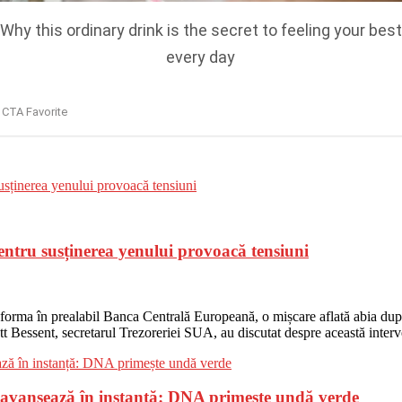
entru susținerea yenului provoacă tensiuni
nforma în prealabil Banca Centrală Europeană, o mișcare aflată abia după
t Bessent, secretarul Trezoreriei SUA, au discutat despre această interv
, avansează în instanță: DNA primește undă verde