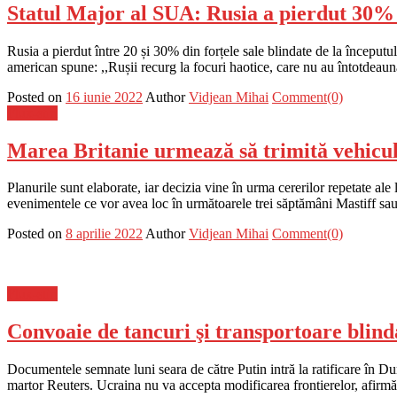
Statul Major al SUA: Rusia a pierdut 30% di
Rusia a pierdut între 20 și 30% din forțele sale blindate de la începutu
american spune: ,,Rușii recurg la focuri haotice, care nu au întotdeaun
Posted on
16 iunie 2022
Author
Vidjean Mihai
Comment(0)
Flux-stiri
Marea Britanie urmează să trimită vehicul
Planurile sunt elaborate, iar decizia vine în urma cererilor repetate al
evenimentele ce vor avea loc în următoarele trei săptămâni Mastiff sau
Posted on
8 aprilie 2022
Author
Vidjean Mihai
Comment(0)
Flux-stiri
Convoaie de tancuri şi transportoare blind
Documentele semnate luni seara de către Putin intră la ratificare în D
martor Reuters. Ucraina nu va accepta modificarea frontierelor, afirm