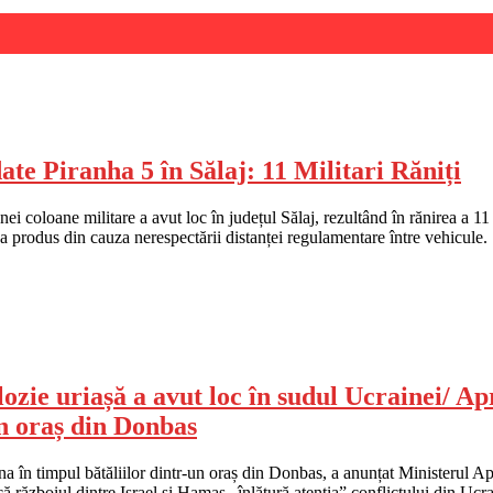
te Piranha 5 în Sălaj: 11 Militari Răniți
ei coloane militare a avut loc în județul Sălaj, rezultând în rănirea a 11 m
s-a produs din cauza nerespectării distanței regulamentare între vehicule
ie uriașă a avut loc în sudul Ucrainei/ Apr
un oraș din Donbas
 în timpul bătăliilor dintr-un oraș din Donbas, a anunțat Ministerul Apăr
că războiul dintre Israel și Hamas „înlătură atenția” conflictului din U