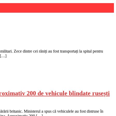
ilitari. Zece dintre cei răniți au fost transportați la spital pentru
. […]
oximativ 200 de vehicule blindate rusești
ării britanic. Ministerul a spus că vehiculele au fost distruse în
craina. Aproximativ 200 […]