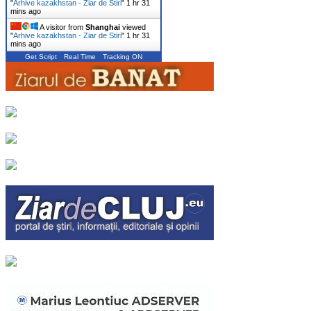
"
Arhive kazakhstan - Ziar de Stiri
"
1 hr 31
mins ago
A visitor from
Shanghai
viewed
"
Arhive kazakhstan - Ziar de Stiri
"
1 hr 31
mins ago
Get Script
Real Time
Tracking ON