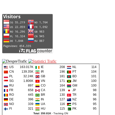
US
163.017K
IE
208
NL
114
CN
139.35K
IR
196
PT
104
PL
32.24K
GB
181
BD
101
SG
1.806K
VN
171
JM
100
RU
897
CO
164
GM
100
FR
658
CA
139
JP
98
RO
445
BR
130
TR
96
DE
396
IN
127
NZ
96
NO
339
UA
116
PS
95
FI
321
HU
115
PK
95
Total: 350.81K
-
Tracking ON