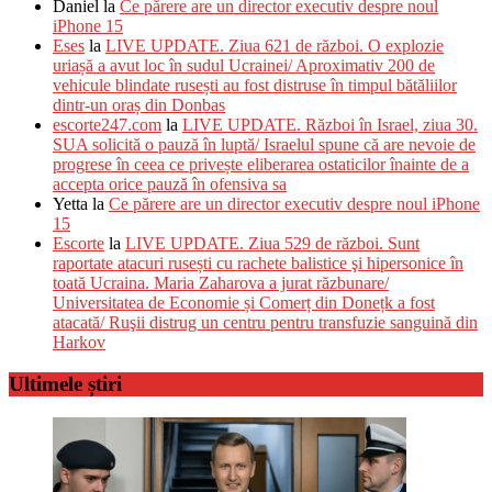
Daniel
la
Ce părere are un director executiv despre noul
iPhone 15
Eses
la
LIVE UPDATE. Ziua 621 de război. O explozie
uriașă a avut loc în sudul Ucrainei/ Aproximativ 200 de
vehicule blindate rusești au fost distruse în timpul bătăliilor
dintr-un oraș din Donbas
escorte247.com
la
LIVE UPDATE. Război în Israel, ziua 30.
SUA solicită o pauză în luptă/ Israelul spune că are nevoie de
progrese în ceea ce privește eliberarea ostaticilor înainte de a
accepta orice pauză în ofensiva sa
Yetta
la
Ce părere are un director executiv despre noul iPhone
15
Escorte
la
LIVE UPDATE. Ziua 529 de război. Sunt
raportate atacuri rusești cu rachete balistice şi hipersonice în
toată Ucraina. Maria Zaharova a jurat răzbunare/
Universitatea de Economie și Comerț din Donețk a fost
atacată/ Ruşii distrug un centru pentru transfuzie sanguină din
Harkov
Ultimele știri