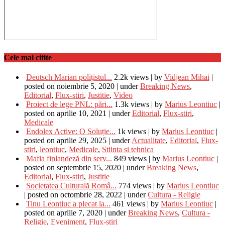
Cele mai citite
Deutsch Marian polițistul...
2.2k views
|
by
Vidjean Mihai
|
posted on noiembrie 5, 2020
|
under
Breaking News
,
Editorial
,
Flux-stiri
,
Justitie
,
Video
Proiect de lege PNL: pări...
1.3k views
|
by
Marius Leontiuc
|
posted on aprilie 10, 2021
|
under
Editorial
,
Flux-stiri
,
Medicale
Endolex Active: O Soluție...
1k views
|
by
Marius Leontiuc
|
posted on aprilie 29, 2025
|
under
Actualitate
,
Editorial
,
Flux-
stiri
,
leontiuc
,
Medicale
,
Stiinta si tehnica
Mafia finlandeză din serv...
849 views
|
by
Marius Leontiuc
|
posted on septembrie 15, 2020
|
under
Breaking News
,
Editorial
,
Flux-stiri
,
Justitie
Societatea Culturală Româ...
774 views
|
by
Marius Leontiuc
|
posted on octombrie 28, 2022
|
under
Cultura - Religie
Tinu Leontiuc a plecat la...
461 views
|
by
Marius Leontiuc
|
posted on aprilie 7, 2020
|
under
Breaking News
,
Cultura -
Religie
,
Eveniment
,
Flux-stiri