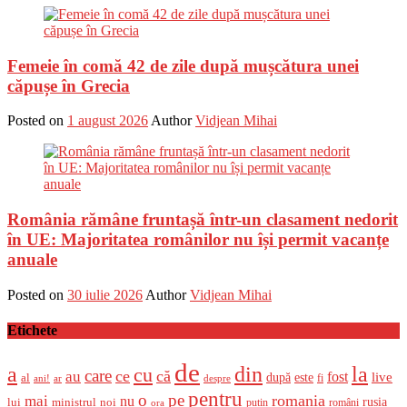
Femeie în comă 42 de zile după mușcătura unei
căpușe în Grecia
Posted on
1 august 2026
Author
Vidjean Mihai
România rămâne fruntașă într-un clasament nedorit
în UE: Majoritatea românilor nu își permit vacanțe
anuale
Posted on
30 iulie 2026
Author
Vidjean Mihai
Etichete
de
a
din
la
cu
care
ce
că
au
fost
live
după
este
al
fi
ani!
ar
despre
pentru
o
pe
romania
mai
nu
ministrul
rusia
lui
noi
români
putin
ora