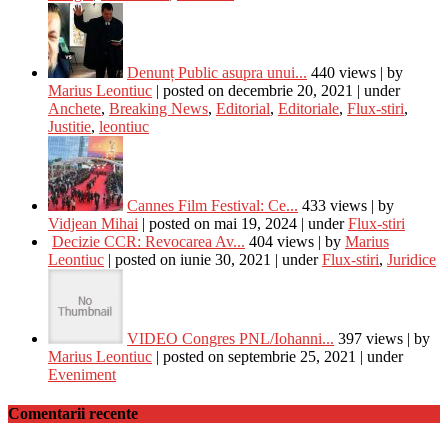
Denunț Public asupra unui...
440 views
|
by
Marius Leontiuc
|
posted on decembrie 20, 2021
|
under
Anchete
,
Breaking News
,
Editorial
,
Editoriale
,
Flux-stiri
,
Justitie
,
leontiuc
Cannes Film Festival: Ce...
433 views
|
by
Vidjean Mihai
|
posted on mai 19, 2024
|
under
Flux-stiri
Decizie CCR: Revocarea Av...
404 views
|
by
Marius
Leontiuc
|
posted on iunie 30, 2021
|
under
Flux-stiri
,
Juridice
VIDEO Congres PNL/Iohanni...
397 views
|
by
Marius Leontiuc
|
posted on septembrie 25, 2021
|
under
Eveniment
Comentarii recente