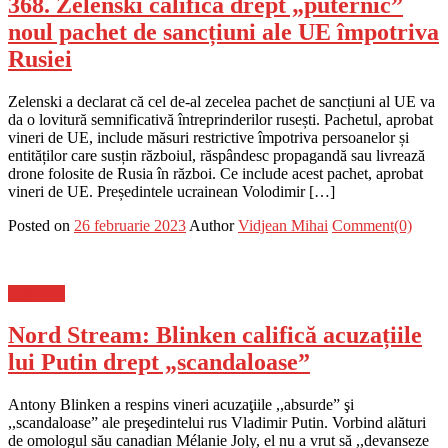
368. Zelenski califică drept „puternic”
noul pachet de sancțiuni ale UE împotriva
Rusiei
Zelenski a declarat că cel de-al zecelea pachet de sancțiuni al UE va
da o lovitură semnificativă întreprinderilor rusești. Pachetul, aprobat
vineri de UE, include măsuri restrictive împotriva persoanelor și
entităților care susțin războiul, răspândesc propagandă sau livrează
drone folosite de Rusia în război. Ce include acest pachet, aprobat
vineri de UE. Președintele ucrainean Volodimir […]
Posted on
26 februarie 2023
Author
Vidjean Mihai
Comment(0)
Flux-stiri
Nord Stream: Blinken califică acuzațiile
lui Putin drept „scandaloase”
Antony Blinken a respins vineri acuzaţiile ,,absurde” şi
,,scandaloase” ale preşedintelui rus Vladimir Putin. Vorbind alături
de omologul său canadian Mélanie Joly, el nu a vrut să ,,devanseze