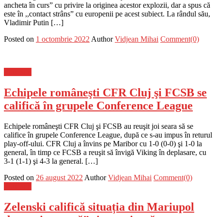
ancheta în curs” cu privire la originea acestor explozii, dar a spus că
este în ,,contact strâns” cu europenii pe acest subiect. La rândul său,
Vladimir Putin […]
Posted on
1 octombrie 2022
Author
Vidjean Mihai
Comment(0)
Flux-stiri
Echipele româneşti CFR Cluj şi FCSB se
califică în grupele Conference League
Echipele româneşti CFR Cluj şi FCSB au reuşit joi seara să se
califice în grupele Conference League, după ce s-au impus în returul
play-off-ului. CFR Cluj a învins pe Maribor cu 1-0 (0-0) şi 1-0 la
general, în timp ce FCSB a reuşit să învigă Viking în deplasare, cu
3-1 (1-1) şi 4-3 la general. […]
Posted on
26 august 2022
Author
Vidjean Mihai
Comment(0)
Flux-stiri
Zelenski califică situația din Mariupol