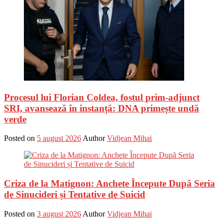
Procesul lui Florian Coldea, fostul prim-adjunct
SRI, avansează în instanță: DNA primește undă
verde
Posted on
5 august 2026
Author
Vidjean Mihai
Criza de la Matignon: Anchete Începute După Seria
de Sinucideri și Tentative de Suicid
Posted on
3 august 2026
Author
Vidjean Mihai