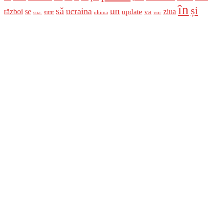
în
și
un
să
ucraina
război
se
update
ziua
va
sunt
sua:
ultima
vor