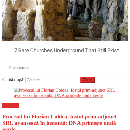
Caută după:
Flux-stiri
Procesul lui Florian Coldea, fostul prim-adjunct
SRI, avansează în instanță: DNA primește undă
verde