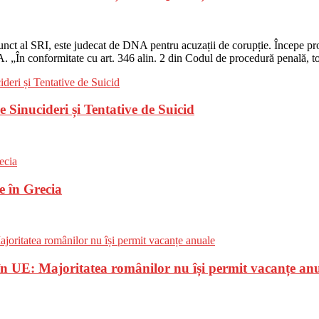
nct al SRI, este judecat de DNA pentru acuzații de corupție. Începe proc
A. „În conformitate cu art. 346 alin. 2 din Codul de procedură penală, t
Sinucideri și Tentative de Suicid
e în Grecia
n UE: Majoritatea românilor nu își permit vacanțe an