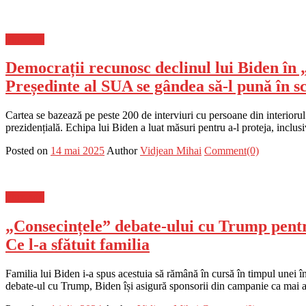
Flux-stiri
Democrații recunosc declinul lui Biden în „
Președinte al SUA se gândea să-l pună în sc
Cartea se bazează pe peste 200 de interviuri cu persoane din interior
prezidențială. Echipa lui Biden a luat măsuri pentru a-l proteja, inclu
Posted on
14 mai 2025
Author
Vidjean Mihai
Comment(0)
Flux-stiri
„Consecințele” debate-ului cu Trump pentru 
Ce l-a sfătuit familia
Familia lui Biden i-a spus acestuia să rămână în cursă în timpul unei 
debate-ul cu Trump, Biden își asigură sponsorii din campanie ca mai a