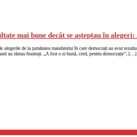
ltate mai bune decât se așteptau în alegeri:
le alegerile de la jumătatea mandatului în care democrați au avut rezulta
anii au rămas frustrați. „A fost o zi bună, cred, pentru democrație”, […]