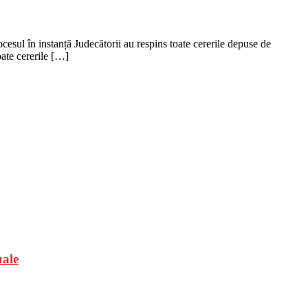
esul în instanță Judecătorii au respins toate cererile depuse de
oate cererile […]
uale