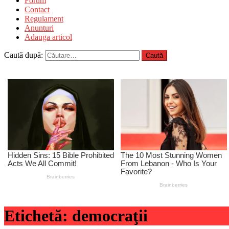
Forum
Contact
Regulament
Anunturi
Adauga articol
Caută după:
Etichetă:
democraţii