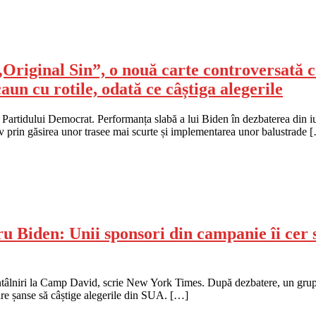
Original Sin”, o nouă carte controversată ca
aun cu rotile, odată ce câștiga alegerile
ul Partidului Democrat. Performanța slabă a lui Biden în dezbaterea din 
siv prin găsirea unor trasee mai scurte și implementarea unor balustrade 
Biden: Unii sponsori din campanie îi cer să
întâlniri la Camp David, scrie New York Times. După dezbatere, un grup d
re șanse să câștige alegerile din SUA. […]