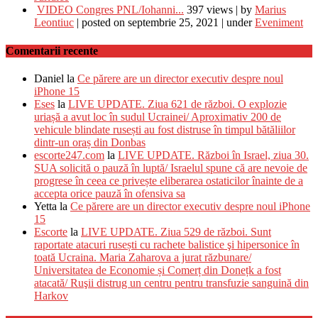
VIDEO Congres PNL/Iohanni...
397 views
|
by
Marius
Leontiuc
|
posted on septembrie 25, 2021
|
under
Eveniment
Comentarii recente
Daniel
la
Ce părere are un director executiv despre noul
iPhone 15
Eses
la
LIVE UPDATE. Ziua 621 de război. O explozie
uriașă a avut loc în sudul Ucrainei/ Aproximativ 200 de
vehicule blindate rusești au fost distruse în timpul bătăliilor
dintr-un oraș din Donbas
escorte247.com
la
LIVE UPDATE. Război în Israel, ziua 30.
SUA solicită o pauză în luptă/ Israelul spune că are nevoie de
progrese în ceea ce privește eliberarea ostaticilor înainte de a
accepta orice pauză în ofensiva sa
Yetta
la
Ce părere are un director executiv despre noul iPhone
15
Escorte
la
LIVE UPDATE. Ziua 529 de război. Sunt
raportate atacuri rusești cu rachete balistice şi hipersonice în
toată Ucraina. Maria Zaharova a jurat răzbunare/
Universitatea de Economie și Comerț din Donețk a fost
atacată/ Ruşii distrug un centru pentru transfuzie sanguină din
Harkov