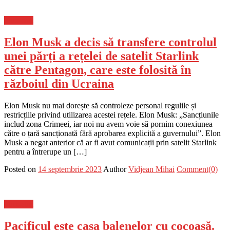
Flux-stiri
Elon Musk a decis să transfere controlul
unei părți a rețelei de satelit Starlink
către Pentagon, care este folosită în
războiul din Ucraina
Elon Musk nu mai dorește să controleze personal regulile și
restricțiile privind utilizarea acestei rețele. Elon Musk: „Sancțiunile
includ zona Crimeei, iar noi nu avem voie să pornim conexiunea
către o țară sancționată fără aprobarea explicită a guvernului”. Elon
Musk a negat anterior că ar fi avut comunicații prin satelit Starlink
pentru a întrerupe un […]
Posted on
14 septembrie 2023
Author
Vidjean Mihai
Comment(0)
Flux-stiri
Pacificul este casa balenelor cu cocoașă.