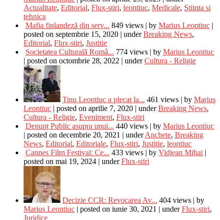
Actualitate
,
Editorial
,
Flux-stiri
,
leontiuc
,
Medicale
,
Stiinta si
tehnica
Mafia finlandeză din serv...
849 views
|
by
Marius Leontiuc
|
posted on septembrie 15, 2020
|
under
Breaking News
,
Editorial
,
Flux-stiri
,
Justitie
Societatea Culturală Româ...
774 views
|
by
Marius Leontiuc
|
posted on octombrie 28, 2022
|
under
Cultura - Religie
Tinu Leontiuc a plecat la...
461 views
|
by
Marius
Leontiuc
|
posted on aprilie 7, 2020
|
under
Breaking News
,
Cultura - Religie
,
Eveniment
,
Flux-stiri
Denunț Public asupra unui...
440 views
|
by
Marius Leontiuc
|
posted on decembrie 20, 2021
|
under
Anchete
,
Breaking
News
,
Editorial
,
Editoriale
,
Flux-stiri
,
Justitie
,
leontiuc
Cannes Film Festival: Ce...
433 views
|
by
Vidjean Mihai
|
posted on mai 19, 2024
|
under
Flux-stiri
Decizie CCR: Revocarea Av...
404 views
|
by
Marius Leontiuc
|
posted on iunie 30, 2021
|
under
Flux-stiri
,
Juridice