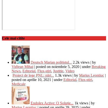
Cele mai citite
Deutsch Marian polițistul...
2.2k views
|
by
Vidjean Mihai
|
posted on noiembrie 5, 2020
|
under
Breaking
News
,
Editorial
,
Flux-stiri
,
Justitie
,
Video
Proiect de lege PNL: pări...
1.3k views
|
by
Marius Leontiuc
|
posted on aprilie 10, 2021
|
under
Editorial
,
Flux-stiri
,
Medicale
Endolex Active: O Soluție...
1k views
|
by
Marius Leontiuc
|
posted on aprilie 29, 2025
|
under