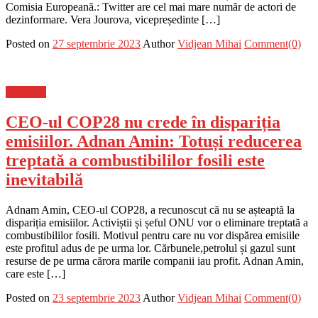
Comisia Europeană.: Twitter are cel mai mare număr de actori de
dezinformare. Vera Jourova, vicepreședinte […]
Posted on
27 septembrie 2023
Author
Vidjean Mihai
Comment(0)
Flux-stiri
CEO-ul COP28 nu crede în dispariția
emisiilor. Adnan Amin: Totuși reducerea
treptată a combustibililor fosili este
inevitabilă
Adnam Amin, CEO-ul COP28, a recunoscut că nu se așteaptă la
dispariția emisiilor. Activiștii și șeful ONU vor o eliminare treptată a
combustibililor fosili. Motivul pentru care nu vor dispărea emisiile
este profitul adus de pe urma lor. Cărbunele,petrolul și gazul sunt
resurse de pe urma cărora marile companii iau profit. Adnan Amin,
care este […]
Posted on
23 septembrie 2023
Author
Vidjean Mihai
Comment(0)