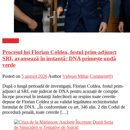
Flux-stiri
Procesul lui Florian Coldea, fostul prim-adjunct
SRI, avansează în instanță: DNA primește undă
verde
Posted on
5 august 2026
Author
Vidjean Mihai
Comment(0)
După o lungă perioadă de investigații, Florian Coldea, fostul prim-
adjunct al SRI, este judecat de DNA pentru acuzații de corupție.
Începe procesul în instanță Judecătorii au respins toate cererile
depuse de Florian Coldea și au validat legalitatea rechizitoriului
formulat de DNA. „În conformitate cu art. 346 alin. 2 din Codul de
procedură penală, toate cererile […]