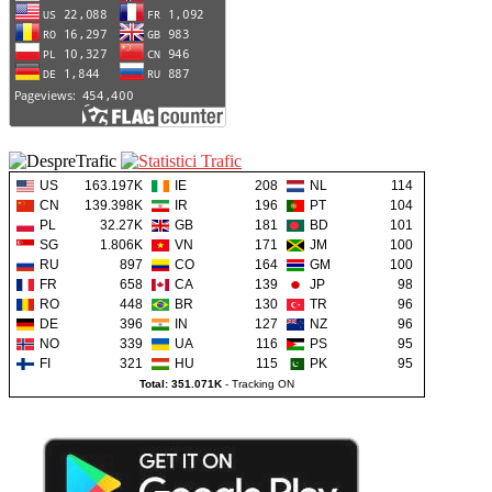
US
163.197K
IE
208
NL
114
CN
139.398K
IR
196
PT
104
PL
32.27K
GB
181
BD
101
SG
1.806K
VN
171
JM
100
RU
897
CO
164
GM
100
FR
658
CA
139
JP
98
RO
448
BR
130
TR
96
DE
396
IN
127
NZ
96
NO
339
UA
116
PS
95
FI
321
HU
115
PK
95
Total: 351.071K
-
Tracking ON