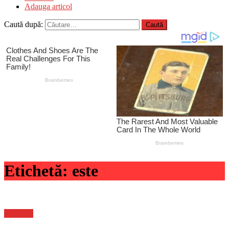
Adauga articol
Caută după:
Etichetă:
este
Flux-stiri