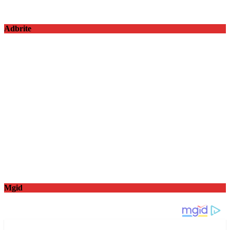
Adbrite
Mgid