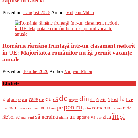
căpușe în Grecia
Posted on
1 august 2026
Author
Vidjean Mihai
România rămâne fruntașă într-un clasament nedorit
în UE: Majoritatea românilor nu își permit vacanțe
anuale
Posted on
30 iulie 2026
Author
Vidjean Mihai
Etichete
de
a
din
la
cu
care
ce
că
au
fost
live
după
este
al
fi
ani!
ar
despre
pentru
o
pe
romania
mai
nu
ministrul
rusia
lui
noi
români
putin
ora
în
și
un
să
ucraina
război
se
update
ziua
va
sunt
sua:
ultima
vor