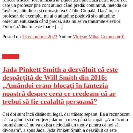
care un profesor ține cont atunci când predă: conținutul, metoda de
învățare, atitudinea și cunoașterea Cătălin Ciupală: Dacă tu, ca
profesor, de exemplu, nu ai o atitudine pozitivă și o atitudine
oarecum entuziastă când predai, asta nu se va transmite elevilor
Doru Grădinaru: este foarte […]
Posted on
13 octombrie 2023
Author
Vidjean Mihai
Comment(0)
Flux-stiri
Jada Pinkett Smith a dezvăluit că este
despărțită de Will Smith din 2016:
„Amândoi eram blocați în fantezia
noastră despre ceea ce credeam că ar
trebui să fie cealaltă persoană”
Cei doi sunt încă căsătoriți legal, dar trăiesc separat. Ea a recunoscut
că s-a gândit să divorțeze, dar nu a mers până la capăt. „Am făcut o
promisiune că nu va exista niciodată un motiv pentru ca noi să
divorțăm”, a spus Jada. Jada Pinkett Smith a dezvăluit că este