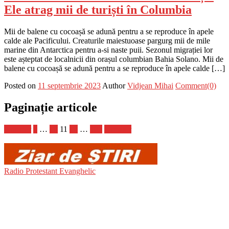
Ele atrag mii de turiști în Columbia
Mii de balene cu cocoașă se adună pentru a se reproduce în apele
calde ale Pacificului. Creaturile maiestuoase pargurg mii de mile
marine din Antarctica pentru a-si naste puii. Sezonul migrației lor
este așteptat de localnicii din orașul columbian Bahia Solano. Mii de
balene cu cocoașă se adună pentru a se reproduce în apele calde […]
Posted on
11 septembrie 2023
Author
Vidjean Mihai
Comment(0)
Paginație articole
Anterior
1
…
10
11
12
…
103
Următor
Radio Protestant Evanghelic