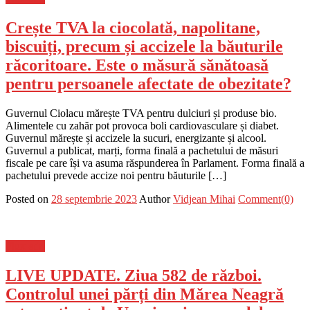
Crește TVA la ciocolată, napolitane,
biscuiți, precum și accizele la băuturile
răcoritoare. Este o măsură sănătoasă
pentru persoanele afectate de obezitate?
Guvernul Ciolacu mărește TVA pentru dulciuri și produse bio.
Alimentele cu zahăr pot provoca boli cardiovasculare și diabet.
Guvernul mărește și accizele la sucuri, energizante și alcool.
Guvernul a publicat, marți, forma finală a pachetului de măsuri
fiscale pe care își va asuma răspunderea în Parlament. Forma finală a
pachetului prevede accize noi pentru băuturile […]
Posted on
28 septembrie 2023
Author
Vidjean Mihai
Comment(0)
Flux-stiri
LIVE UPDATE. Ziua 582 de război.
Controlul unei părți din Mărea Neagră