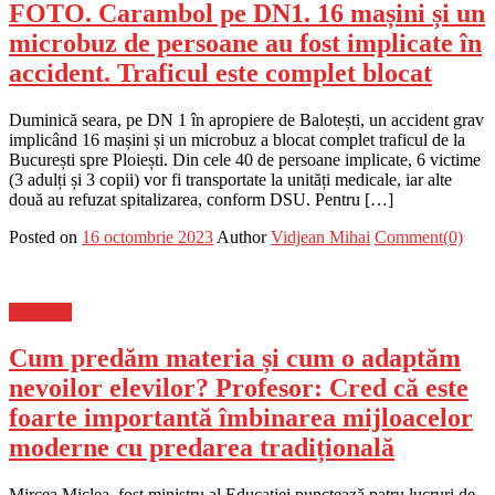
FOTO. Carambol pe DN1. 16 mașini și un
microbuz de persoane au fost implicate în
accident. Traficul este complet blocat
Duminică seara, pe DN 1 în apropiere de Balotești, un accident grav
implicând 16 mașini și un microbuz a blocat complet traficul de la
București spre Ploiești. Din cele 40 de persoane implicate, 6 victime
(3 adulți și 3 copii) vor fi transportate la unități medicale, iar alte
două au refuzat spitalizarea, conform DSU. Pentru […]
Posted on
16 octombrie 2023
Author
Vidjean Mihai
Comment(0)
Flux-stiri
Cum predăm materia și cum o adaptăm
nevoilor elevilor? Profesor: Cred că este
foarte importantă îmbinarea mijloacelor
moderne cu predarea tradițională
Mircea Miclea, fost ministru al Educației punctează patru lucruri de