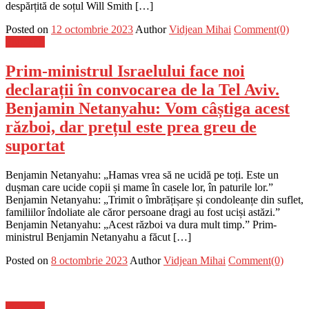
despărțită de soțul Will Smith […]
Posted on
12 octombrie 2023
Author
Vidjean Mihai
Comment(0)
Flux-stiri
Prim-ministrul Israelului face noi
declarații în convocarea de la Tel Aviv.
Benjamin Netanyahu: Vom câștiga acest
război, dar prețul este prea greu de
suportat
Benjamin Netanyahu: „Hamas vrea să ne ucidă pe toți. Este un
dușman care ucide copii și mame în casele lor, în paturile lor.”
Benjamin Netanyahu: „Trimit o îmbrățișare și condoleanțe din suflet,
familiilor îndoliate ale căror persoane dragi au fost uciși astăzi.”
Benjamin Netanyahu: „Acest război va dura mult timp.” Prim-
ministrul Benjamin Netanyahu a făcut […]
Posted on
8 octombrie 2023
Author
Vidjean Mihai
Comment(0)
Flux-stiri