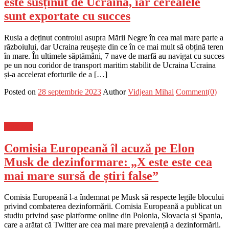
este susținut de Ucraina, iar cerealele
sunt exportate cu succes
Rusia a deținut controlul asupra Mării Negre în cea mai mare parte a
războiului, dar Ucraina reușește din ce în ce mai mult să obțină teren
în mare. În ultimele săptămâni, 7 nave de marfă au navigat cu succes
pe un nou coridor de transport maritim stabilit de Ucraina Ucraina
și-a accelerat eforturile de a […]
Posted on
28 septembrie 2023
Author
Vidjean Mihai
Comment(0)
Flux-stiri
Comisia Europeană îl acuză pe Elon
Musk de dezinformare: „X este este cea
mai mare sursă de știri false”
Comisia Europeană l-a îndemnat pe Musk să respecte legile blocului
privind combaterea dezinformării. Comisia Europeană a publicat un
studiu privind șase platforme online din Polonia, Slovacia și Spania,
care a arătat că Twitter are cea mai mare prevalență a dezinformării.