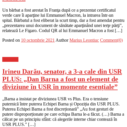
Un bărbat a fost arestat în Franţa după ce a prezentat certificatul
verde care îi aparţine lui Emmanuel Macron, la intrarea într-un
spital. Bărbatul a fost eliberat la scurt timp, dar a fost amendat pentru
„prezentarea unui document de sănătate aparţinând unei terţe părţi”,
relatează Le Figaro. Codul QR al lui Emmanuel Macron a fost […]
Posted on
10 octombrie 2021
Author
Marius Leontiuc
Comment(0)
Flux-stiri
Irineu Darău, senator, a 3-a cale din USR
PLUS: „Dan Barna a fost un element de
diviziune în USR în momente esențiale”
„Barna a insistat pe diviziunea USR vs Plus. Era o tensiune
puternică între puterea Echipei Barna și Opoziția din USR PLUS.
Puterea Echipei Barna a fost discreționară” „Au fost gesturi de
putere disproporționate pe care echipa Barna le-a făcut. (…) Barna a
călcat pe un principiu sfânt: că alegerile interne chiar contează în
USR PLUS.” […]