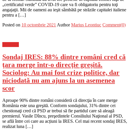
„certificatul verde” COVID-19 care va fi obligatoriu pentru toţi
angajaţii. Mii de oameni au ieşit sâmbătă pe străzile capitalei italiene
pentru a […]
Posted on
10 octombrie 2021
Author
Marius Leontiuc
Comment(0)
Flux-stiri
Sondaj IRES: 88% dintre români cred că
ţara merge într-o direcţie greşită.
Sociolog: Au mai fost crize politice, dar
niciodată nu am ajuns la un asemenea
scor
Aproape 90% dintre români consideră că direcţia în care merge
România este una greşită. Conform sondajului, 31% dintre cei
chestionaţi cred că PSD ar trebui să fie partidul care să aleagă
premierul. Vasile Dîncu, preşedintele Consiliului Naţional al PSD,
se află între cei care au acțiuni la IRES. Cel mai recent sondaj IRES,
realizat luna […]