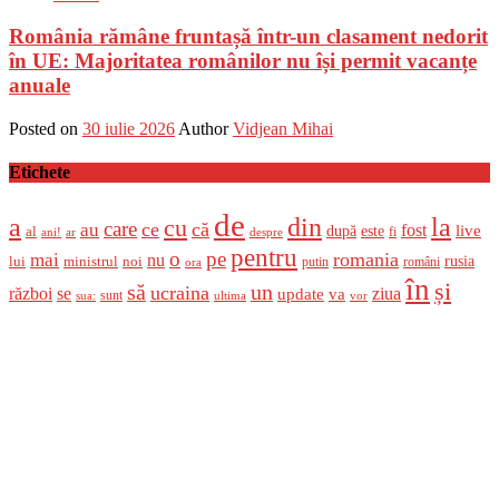
România rămâne fruntașă într-un clasament nedorit
în UE: Majoritatea românilor nu își permit vacanțe
anuale
Posted on
30 iulie 2026
Author
Vidjean Mihai
Etichete
de
a
din
la
cu
care
ce
că
au
fost
live
după
este
al
fi
ani!
ar
despre
pentru
o
pe
romania
mai
nu
ministrul
rusia
lui
noi
români
putin
ora
în
și
un
să
ucraina
război
se
update
ziua
va
sunt
sua:
ultima
vor