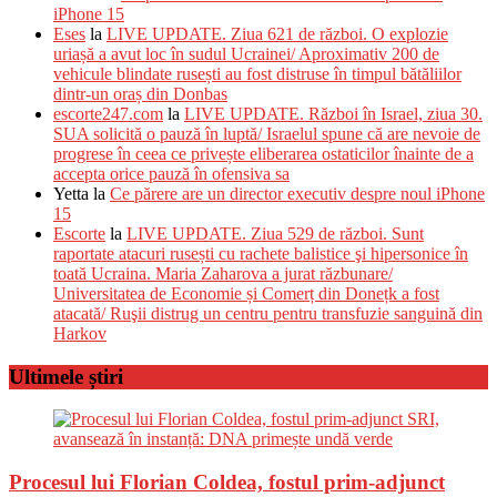
iPhone 15
Eses
la
LIVE UPDATE. Ziua 621 de război. O explozie
uriașă a avut loc în sudul Ucrainei/ Aproximativ 200 de
vehicule blindate rusești au fost distruse în timpul bătăliilor
dintr-un oraș din Donbas
escorte247.com
la
LIVE UPDATE. Război în Israel, ziua 30.
SUA solicită o pauză în luptă/ Israelul spune că are nevoie de
progrese în ceea ce privește eliberarea ostaticilor înainte de a
accepta orice pauză în ofensiva sa
Yetta
la
Ce părere are un director executiv despre noul iPhone
15
Escorte
la
LIVE UPDATE. Ziua 529 de război. Sunt
raportate atacuri rusești cu rachete balistice şi hipersonice în
toată Ucraina. Maria Zaharova a jurat răzbunare/
Universitatea de Economie și Comerț din Donețk a fost
atacată/ Ruşii distrug un centru pentru transfuzie sanguină din
Harkov
Ultimele știri
Procesul lui Florian Coldea, fostul prim-adjunct