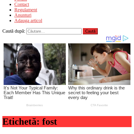
Contact
Regulament
Anunturi
Adauga articol
Caută după:
Etichetă:
fost