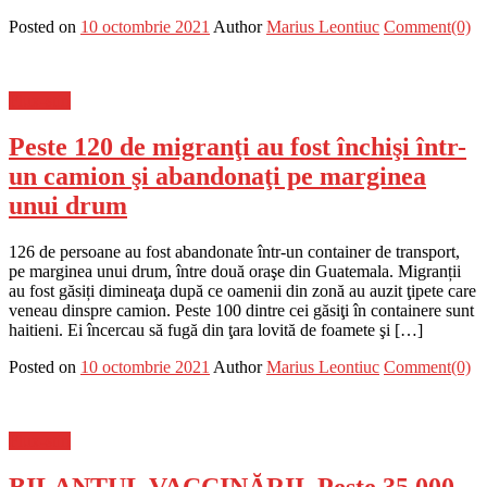
Posted on
10 octombrie 2021
Author
Marius Leontiuc
Comment(0)
Flux-stiri
Peste 120 de migranţi au fost închişi într-
un camion şi abandonaţi pe marginea
unui drum
126 de persoane au fost abandonate într-un container de transport,
pe marginea unui drum, între două oraşe din Guatemala. Migranții
au fost găsiți dimineaţa după ce oamenii din zonă au auzit ţipete care
veneau dinspre camion. Peste 100 dintre cei găsiţi în containere sunt
haitieni. Ei încercau să fugă din ţara lovită de foamete şi […]
Posted on
10 octombrie 2021
Author
Marius Leontiuc
Comment(0)
Flux-stiri
BILANȚUL VACCINĂRII. Peste 35.000