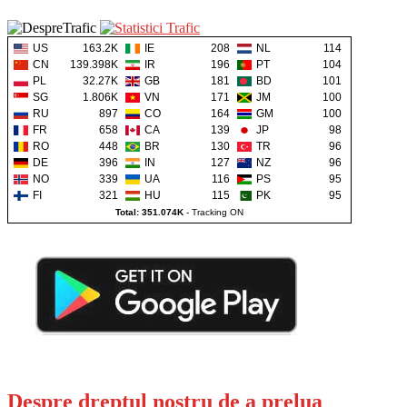
US
163.2K
IE
208
NL
114
CN
139.398K
IR
196
PT
104
PL
32.27K
GB
181
BD
101
SG
1.806K
VN
171
JM
100
RU
897
CO
164
GM
100
FR
658
CA
139
JP
98
RO
448
BR
130
TR
96
DE
396
IN
127
NZ
96
NO
339
UA
116
PS
95
FI
321
HU
115
PK
95
Total: 351.074K
-
Tracking ON
Despre dreptul nostru de a prelua