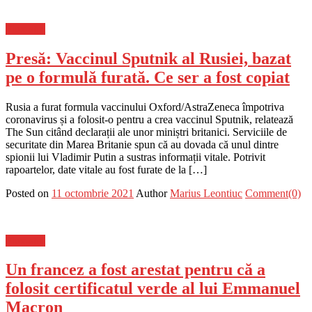
Flux-stiri
Presă: Vaccinul Sputnik al Rusiei, bazat
pe o formulă furată. Ce ser a fost copiat
Rusia a furat formula vaccinului Oxford/AstraZeneca împotriva
coronavirus și a folosit-o pentru a crea vaccinul Sputnik, relatează
The Sun citând declarații ale unor miniștri britanici. Serviciile de
securitate din Marea Britanie spun că au dovada că unul dintre
spionii lui Vladimir Putin a sustras informații vitale. Potrivit
rapoartelor, date vitale au fost furate de la […]
Posted on
11 octombrie 2021
Author
Marius Leontiuc
Comment(0)
Flux-stiri
Un francez a fost arestat pentru că a
folosit certificatul verde al lui Emmanuel
Macron