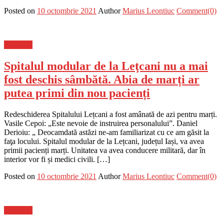
Posted on
10 octombrie 2021
Author
Marius Leontiuc
Comment(0)
Flux-stiri
Spitalul modular de la Leţcani nu a mai
fost deschis sâmbătă. Abia de marți ar
putea primi din nou pacienți
Redeschiderea Spitalului Lețcani a fost amânată de azi pentru marți.
Vasile Cepoi: „Este nevoie de instruirea personalului”. Daniel
Derioiu: „ Deocamdată astăzi ne-am familiarizat cu ce am găsit la
faţa locului. Spitalul modular de la Lețcani, județul Iași, va avea
primii pacienți marți. Unitatea va avea conducere militară, dar în
interior vor fi și medici civili. […]
Posted on
10 octombrie 2021
Author
Marius Leontiuc
Comment(0)
Flux-stiri