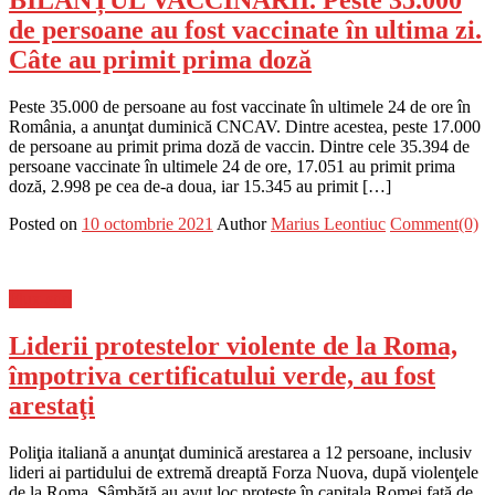
de persoane au fost vaccinate în ultima zi.
Câte au primit prima doză
Peste 35.000 de persoane au fost vaccinate în ultimele 24 de ore în
România, a anunţat duminică CNCAV. Dintre acestea, peste 17.000
de persoane au primit prima doză de vaccin. Dintre cele 35.394 de
persoane vaccinate în ultimele 24 de ore, 17.051 au primit prima
doză, 2.998 pe cea de-a doua, iar 15.345 au primit […]
Posted on
10 octombrie 2021
Author
Marius Leontiuc
Comment(0)
Flux-stiri
Liderii protestelor violente de la Roma,
împotriva certificatului verde, au fost
arestaţi
Poliţia italiană a anunţat duminică arestarea a 12 persoane, inclusiv
lideri ai partidului de extremă dreaptă Forza Nuova, după violenţele
de la Roma. Sâmbătă au avut loc proteste în capitala Romei faţă de