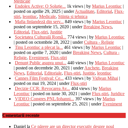
Medicale
Endolex Active: O Soluție...
1k views
|
by
Marius Leontiuc
|
posted on aprilie 29, 2025
|
under
Actualitate
,
Editorial
,
Flux-
stiri
,
leontiuc
,
Medicale
,
Stiinta si tehnica
Mafia finlandeză din serv...
849 views
|
by
Marius Leontiuc
|
posted on septembrie 15, 2020
|
under
Breaking News
,
Editorial
,
Flux-stiri
,
Justitie
Societatea Culturală Româ...
774 views
|
by
Marius Leontiuc
|
posted on octombrie 28, 2022
|
under
Cultura - Religie
Tinu Leontiuc a plecat la...
461 views
|
by
Marius Leontiuc
|
posted on aprilie 7, 2020
|
under
Breaking News
,
Cultura -
Religie
,
Eveniment
,
Flux-stiri
Denunț Public asupra unui...
440 views
|
by
Marius Leontiuc
|
posted on decembrie 20, 2021
|
under
Anchete
,
Breaking
News
,
Editorial
,
Editoriale
,
Flux-stiri
,
Justitie
,
leontiuc
Cannes Film Festival: Ce...
433 views
|
by
Vidjean Mihai
|
posted on mai 19, 2024
|
under
Flux-stiri
Decizie CCR: Revocarea Av...
404 views
|
by
Marius
Leontiuc
|
posted on iunie 30, 2021
|
under
Flux-stiri
,
Juridice
VIDEO Congres PNL/Iohanni...
397 views
|
by
Marius
Leontiuc
|
posted on septembrie 25, 2021
|
under
Eveniment
Comentarii recente
Daniel
la
Ce părere are un director executiv despre noul