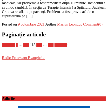
medicale, iar problema a fost remediată după 10 minute. Incidentul a
avut loc sâmbătă. În secția de Terapie Intensivă a Spitalului Județean
Craiova se aflau opt pacienți. Problema a fost provocată de o
suprasarcină pe […]
Posted on
9 octombrie 2021
Author
Marius Leontiuc
Comment(0)
Paginație articole
Anterior
1
…
117
118
119
…
137
Următor
Radio Protestant Evanghelic
Adbrite