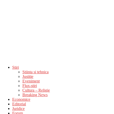
Stiri
Stiinta si tehnica
Justitie
Eveniment
Flux-stiri
Cultura – Religie
Breaking News
Economice
Editorial
Juridice
Forum