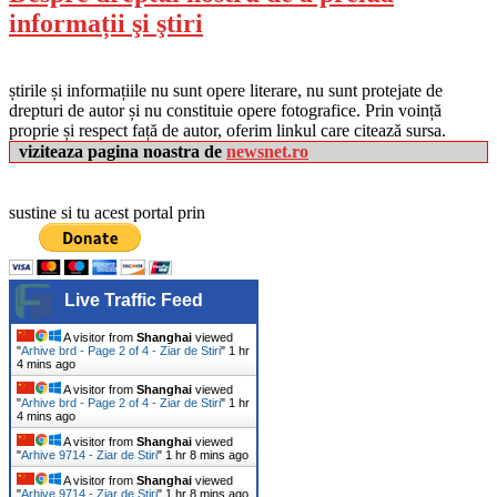
informații şi ştiri
știrile și informațiile nu sunt opere literare, nu sunt protejate de
drepturi de autor și nu constituie opere fotografice. Prin voință
proprie și respect față de autor, oferim linkul care citează sursa.
viziteaza pagina noastra de
newsnet.ro
sustine si tu acest portal prin
Live Traffic Feed
A visitor from
Shanghai
viewed
"
Arhive brd - Page 2 of 4 - Ziar de Stiri
"
1 hr
4 mins ago
A visitor from
Shanghai
viewed
"
Arhive brd - Page 2 of 4 - Ziar de Stiri
"
1 hr
4 mins ago
A visitor from
Shanghai
viewed
"
Arhive 9714 - Ziar de Stiri
"
1 hr 8 mins ago
A visitor from
Shanghai
viewed
"
Arhive 9714 - Ziar de Stiri
"
1 hr 8 mins ago