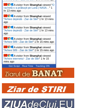
A visitor from
Shanghai
viewed "
O
rachetă s-a prăbușit pe Lună | NASA…
"
1
hr 13 mins ago
A visitor from
Shanghai
viewed
"
Arhive depindă - Ziar de Stiri
"
1 hr 13 mins
ago
A visitor from
Shanghai
viewed
"
Arhive depindă - Ziar de Stiri
"
1 hr 13 mins
ago
A visitor from
Shanghai
viewed
"
Arhive 589 - Ziar de Stiri
"
1 hr 15 mins ago
A visitor from
Shanghai
viewed
"
Arhive 589 - Ziar de Stiri
"
1 hr 15 mins ago
A visitor from
Shanghai
viewed
"
Arhive internetul - Ziar de Stiri
"
1 hr 15
mins ago
Get Script
Real Time
Tracking ON