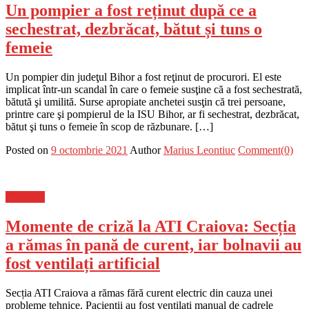
Un pompier a fost reținut după ce a
sechestrat, dezbrăcat, bătut și tuns o
femeie
Un pompier din judeţul Bihor a fost reţinut de procurori. El este
implicat într-un scandal în care o femeie susţine că a fost sechestrată,
bătută şi umilită. Surse apropiate anchetei susţin că trei persoane,
printre care şi pompierul de la ISU Bihor, ar fi sechestrat, dezbrăcat,
bătut şi tuns o femeie în scop de răzbunare. […]
Posted on
9 octombrie 2021
Author
Marius Leontiuc
Comment(0)
Flux-stiri
Momente de criză la ATI Craiova: Secția
a rămas în pană de curent, iar bolnavii au
fost ventilați artificial
Secția ATI Craiova a rămas fără curent electric din cauza unei
probleme tehnice. Pacienții au fost ventilați manual de cadrele