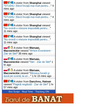
A visitor from
Shanghai
viewed
"
STUDIU. Elevii învață mai mult pentru…
"
4
mins ago
A visitor from
Shanghai
viewed
"
STUDIU. Elevii învață mai mult pentru…
"
4
mins ago
A visitor from
Shanghai
viewed
"
Nu există o misiune imposibilă pentru…
"
11 mins ago
A visitor from
Shanghai
viewed
"
Nu există o misiune imposibilă pentru…
"
11 mins ago
A visitor from
Warsaw,
Mazowieckie
viewed "
Arhive Eveniment -
Ziar de Stiri
"
38 mins ago
A visitor from
Warsaw,
Mazowieckie
viewed "
Stiri - Ziar de Stiri
"
1
hr ago
A visitor from
Warsaw,
Mazowieckie
viewed "
Mireasa furată şi
dusă pe scenă, la un…
"
1 hr 15 mins ago
A visitor from
Danzhou, Hainan
viewed "
Pagină negăsită - Ziar de Stiri
"
1 hr
57 mins ago
Get Script
Real Time
Tracking ON