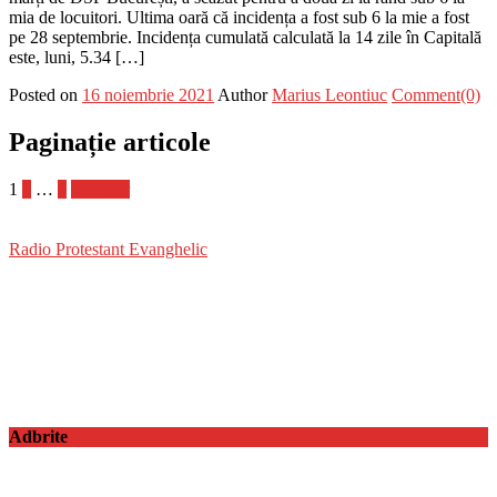
mia de locuitori. Ultima oară că incidența a fost sub 6 la mie a fost
pe 28 septembrie. Incidența cumulată calculată la 14 zile în Capitală
este, luni, 5.34 […]
Posted on
16 noiembrie 2021
Author
Marius Leontiuc
Comment(0)
Paginație articole
1
2
…
4
Următor
Radio Protestant Evanghelic
Adbrite