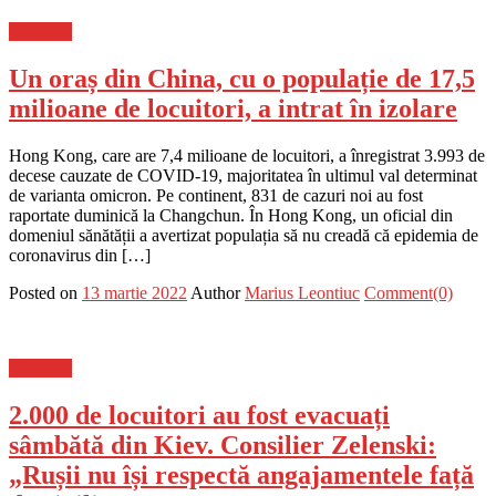
Flux-stiri
Un oraș din China, cu o populație de 17,5
milioane de locuitori, a intrat în izolare
Hong Kong, care are 7,4 milioane de locuitori, a înregistrat 3.993 de
decese cauzate de COVID-19, majoritatea în ultimul val determinat
de varianta omicron. Pe continent, 831 de cazuri noi au fost
raportate duminică la Changchun. În Hong Kong, un oficial din
domeniul sănătății a avertizat populația să nu creadă că epidemia de
coronavirus din […]
Posted on
13 martie 2022
Author
Marius Leontiuc
Comment(0)
Flux-stiri
2.000 de locuitori au fost evacuați
sâmbătă din Kiev. Consilier Zelenski:
„Rușii nu își respectă angajamentele față