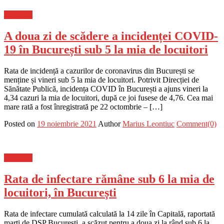
Flux-stiri
A doua zi de scădere a incidenței COVID-
19 în București sub 5 la mia de locuitori
Rata de incidență a cazurilor de coronavirus din București se
menține și vineri sub 5 la mia de locuitori. Potrivit Direcției de
Sănătate Publică, incidența COVID în București a ajuns vineri la
4,34 cazuri la mia de locuitori, după ce joi fusese de 4,76. Cea mai
mare rată a fost înregistrată pe 22 octombrie – […]
Posted on
19 noiembrie 2021
Author
Marius Leontiuc
Comment(0)
Flux-stiri
Rata de infectare rămâne sub 6 la mia de
locuitori, în București
Rata de infectare cumulată calculată la 14 zile în Capitală, raportată
marți de DSP București, a scăzut pentru a doua zi la rând sub 6 la