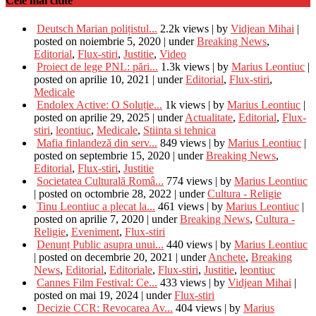
Cele mai citite
Deutsch Marian polițistul...
2.2k views
|
by
Vidjean Mihai
|
posted on noiembrie 5, 2020
|
under
Breaking News
,
Editorial
,
Flux-stiri
,
Justitie
,
Video
Proiect de lege PNL: pări...
1.3k views
|
by
Marius Leontiuc
|
posted on aprilie 10, 2021
|
under
Editorial
,
Flux-stiri
,
Medicale
Endolex Active: O Soluție...
1k views
|
by
Marius Leontiuc
|
posted on aprilie 29, 2025
|
under
Actualitate
,
Editorial
,
Flux-
stiri
,
leontiuc
,
Medicale
,
Stiinta si tehnica
Mafia finlandeză din serv...
849 views
|
by
Marius Leontiuc
|
posted on septembrie 15, 2020
|
under
Breaking News
,
Editorial
,
Flux-stiri
,
Justitie
Societatea Culturală Româ...
774 views
|
by
Marius Leontiuc
|
posted on octombrie 28, 2022
|
under
Cultura - Religie
Tinu Leontiuc a plecat la...
461 views
|
by
Marius Leontiuc
|
posted on aprilie 7, 2020
|
under
Breaking News
,
Cultura -
Religie
,
Eveniment
,
Flux-stiri
Denunț Public asupra unui...
440 views
|
by
Marius Leontiuc
|
posted on decembrie 20, 2021
|
under
Anchete
,
Breaking
News
,
Editorial
,
Editoriale
,
Flux-stiri
,
Justitie
,
leontiuc
Cannes Film Festival: Ce...
433 views
|
by
Vidjean Mihai
|
posted on mai 19, 2024
|
under
Flux-stiri
Decizie CCR: Revocarea Av...
404 views
|
by
Marius