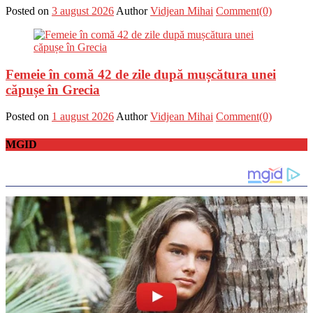
Posted on
3 august 2026
Author
Vidjean Mihai
Comment(0)
Femeie în comă 42 de zile după mușcătura unei
căpușe în Grecia
Posted on
1 august 2026
Author
Vidjean Mihai
Comment(0)
MGID