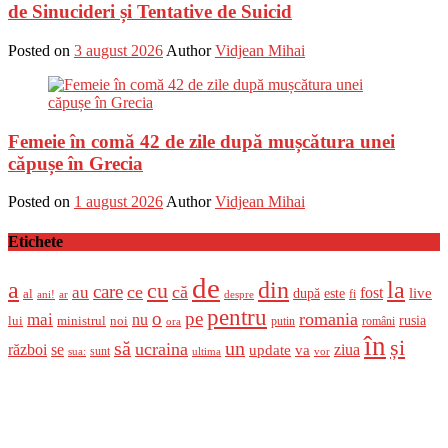
de Sinucideri și Tentative de Suicid
Posted on
3 august 2026
Author
Vidjean Mihai
Femeie în comă 42 de zile după mușcătura unei
căpușe în Grecia
Posted on
1 august 2026
Author
Vidjean Mihai
Etichete
de
a
din
la
cu
care
ce
că
au
fost
live
după
este
al
fi
ani!
ar
despre
pentru
o
pe
romania
mai
nu
ministrul
rusia
lui
noi
români
putin
ora
în
și
un
să
ucraina
război
se
update
ziua
va
sunt
sua:
ultima
vor