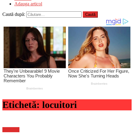
Adauga articol
Caută după:
Etichetă:
locuitori
Flux-stiri