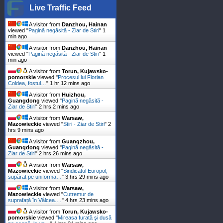
Live Traffic Feed
A visitor from
Danzhou, Hainan
viewed "
Pagină negăsită - Ziar de Stiri
"
1
min ago
A visitor from
Danzhou, Hainan
viewed "
Pagină negăsită - Ziar de Stiri
"
1
min ago
A visitor from
Torun, Kujawsko-
pomorskie
viewed "
Procesul lui Florian
Coldea, fostul…
"
1 hr 12 mins ago
A visitor from
Huizhou,
Guangdong
viewed "
Pagină negăsită -
Ziar de Stiri
"
2 hrs 2 mins ago
A visitor from
Warsaw,
Mazowieckie
viewed "
Stiri - Ziar de Stiri
"
2
hrs 9 mins ago
A visitor from
Guangzhou,
Guangdong
viewed "
Pagină negăsită -
Ziar de Stiri
"
2 hrs 26 mins ago
A visitor from
Warsaw,
Mazowieckie
viewed "
Sindicatul Europol,
supărat pe uniforma…
"
3 hrs 29 mins ago
A visitor from
Warsaw,
Mazowieckie
viewed "
Cutremur de
suprafață în Vâlcea.…
"
4 hrs 23 mins ago
A visitor from
Torun, Kujawsko-
pomorskie
viewed "
Mireasa furată şi dusă