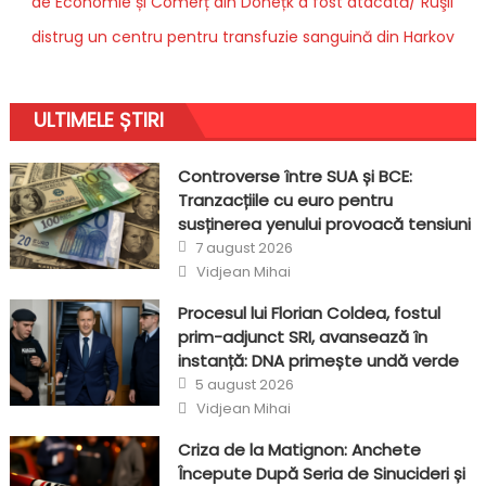
de Economie și Comerț din Donețk a fost atacată/ Ruşii
distrug un centru pentru transfuzie sanguină din Harkov
ULTIMELE ȘTIRI
Controverse între SUA și BCE:
Tranzacțiile cu euro pentru
susținerea yenului provoacă tensiuni
Posted
7 august 2026
on
Author
Vidjean Mihai
Procesul lui Florian Coldea, fostul
prim-adjunct SRI, avansează în
instanță: DNA primește undă verde
Posted
5 august 2026
on
Author
Vidjean Mihai
Criza de la Matignon: Anchete
Începute După Seria de Sinucideri și