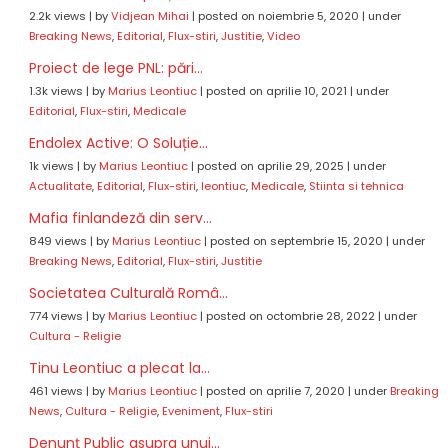
2.2k views
|
by
Vidjean Mihai
|
posted on noiembrie 5, 2020
|
under
Breaking News
,
Editorial
,
Flux-stiri
,
Justitie
,
Video
Proiect de lege PNL: pări...
1.3k views
|
by
Marius Leontiuc
|
posted on aprilie 10, 2021
|
under
Editorial
,
Flux-stiri
,
Medicale
Endolex Active: O Soluție...
1k views
|
by
Marius Leontiuc
|
posted on aprilie 29, 2025
|
under
Actualitate
,
Editorial
,
Flux-stiri
,
leontiuc
,
Medicale
,
Stiinta si tehnica
Mafia finlandeză din serv...
849 views
|
by
Marius Leontiuc
|
posted on septembrie 15, 2020
|
under
Breaking News
,
Editorial
,
Flux-stiri
,
Justitie
Societatea Culturală Româ...
774 views
|
by
Marius Leontiuc
|
posted on octombrie 28, 2022
|
under
Cultura - Religie
Tinu Leontiuc a plecat la...
461 views
|
by
Marius Leontiuc
|
posted on aprilie 7, 2020
|
under
Breaking
News
,
Cultura - Religie
,
Eveniment
,
Flux-stiri
Denunț Public asupra unui...