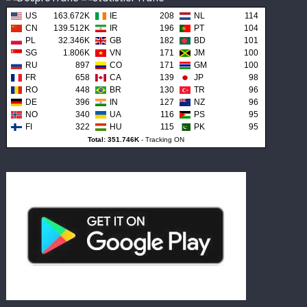
US
163.672K
IE
208
NL
114
CN
139.512K
IR
196
PT
104
PL
32.346K
GB
182
BD
101
SG
1.806K
VN
171
JM
100
RU
897
CO
171
GM
100
FR
658
CA
139
JP
98
RO
448
BR
130
TR
96
DE
396
IN
127
NZ
96
NO
340
UA
116
PS
95
FI
322
HU
115
PK
95
Total: 351.746K
-
Tracking ON