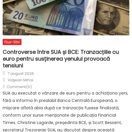
Flux-Stiri
Controverse între SUA și BCE: Tranzacțiile cu
euro pentru susținerea yenului provoacă
tensiuni
Posted
7 august 2026
on
Author
Vidjean Mihai
Comment(0)
SUA au executat o vânzare de euro pentru a achiziționa yeni,
fără a informa în prealabil Banca Centrală Europeană, o
mișcare aflată abia după ce tranzacția fusese finalizată,
conform unor surse menționate de publicația Financial
Times. Christine Lagarde, președinta BCE, și Scott Bessent,
secretarul Trezoreriei SUA, au discutat despre această