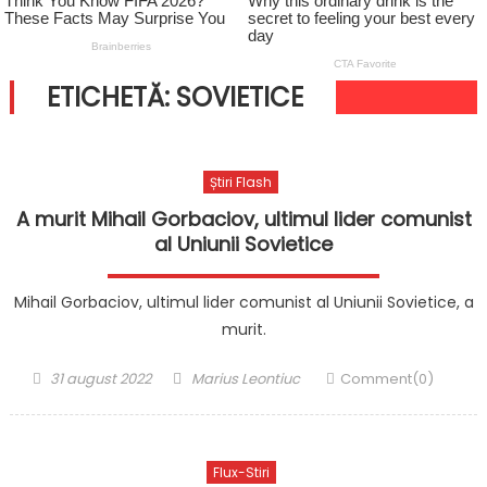
ETICHETĂ:
SOVIETICE
Știri Flash
A murit Mihail Gorbaciov, ultimul lider comunist
al Uniunii Sovietice
Mihail Gorbaciov, ultimul lider comunist al Uniunii Sovietice, a
murit.
Posted
Author
31 august 2022
Marius Leontiuc
Comment(0)
on
Flux-Stiri