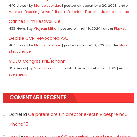
440 views
|
by
Marius Leontiuc
|
posted on decembrie 20, 2021
|
under
Anchete
,
Breaking News
,
Editorial
,
Editoriale
,
Flux-stiri
,
Justitie
,
leontiuc
Cannes Film Festival: Ce...
433 views
|
by
Vidjean Mihai
|
posted on mai 19, 2024
|
under
Flux-stiri
Decizie CCR: Revocarea Av...
404 views
|
by
Marius Leontiuc
|
posted on iunie 30, 2021
|
under
Flux-
stiri
,
Juridice
VIDEO Congres PNL/Iohanni...
397 views
|
by
Marius Leontiuc
|
posted on septembrie 25, 2021
|
under
Eveniment
COMENTARII RECENTE
Daniel
la
Ce părere are un director executiv despre noul
iPhone 15