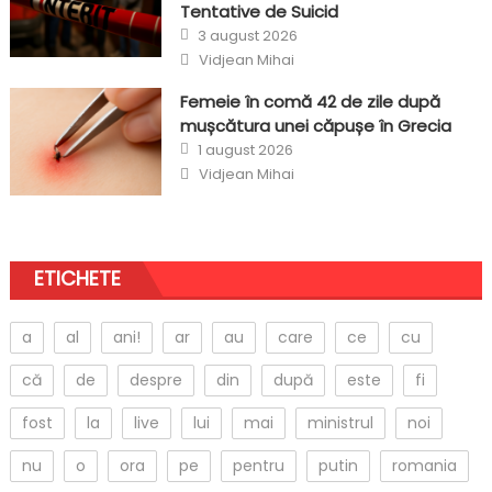
Tentative de Suicid
Posted
3 august 2026
on
Author
Vidjean Mihai
Femeie în comă 42 de zile după
mușcătura unei căpușe în Grecia
Posted
1 august 2026
on
Author
Vidjean Mihai
ETICHETE
a
al
ani!
ar
au
care
ce
cu
că
de
despre
din
după
este
fi
fost
la
live
lui
mai
ministrul
noi
nu
o
ora
pe
pentru
putin
romania