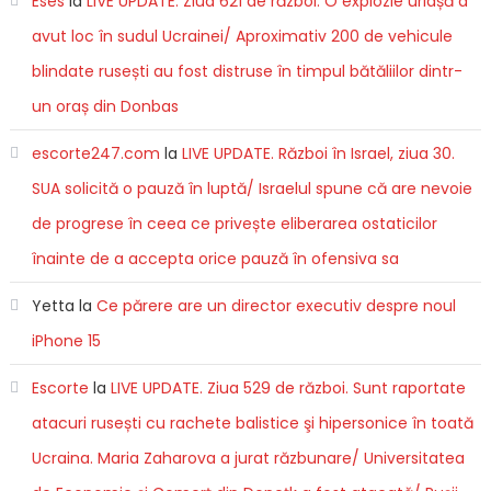
Eses
la
LIVE UPDATE. Ziua 621 de război. O explozie uriașă a
avut loc în sudul Ucrainei/ Aproximativ 200 de vehicule
blindate rusești au fost distruse în timpul bătăliilor dintr-
un oraș din Donbas
escorte247.com
la
LIVE UPDATE. Război în Israel, ziua 30.
SUA solicită o pauză în luptă/ Israelul spune că are nevoie
de progrese în ceea ce privește eliberarea ostaticilor
înainte de a accepta orice pauză în ofensiva sa
Yetta
la
Ce părere are un director executiv despre noul
iPhone 15
Escorte
la
LIVE UPDATE. Ziua 529 de război. Sunt raportate
atacuri rusești cu rachete balistice şi hipersonice în toată
Ucraina. Maria Zaharova a jurat răzbunare/ Universitatea