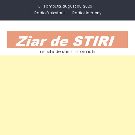
Skip
sâmbătă, august 08, 2026
to
Radio Protestant
Radio Harmony
content
un site de stiri si informatii