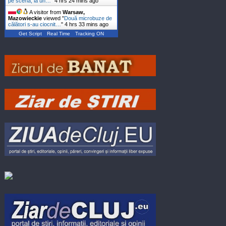
pe scenă, la un…
"
4 hrs 24 mins ago
A visitor from
Warsaw,
Mazowieckie
viewed "
Două microbuze de
călători s-au ciocnit…
"
4 hrs 33 mins ago
Get Script
Real Time
Tracking ON