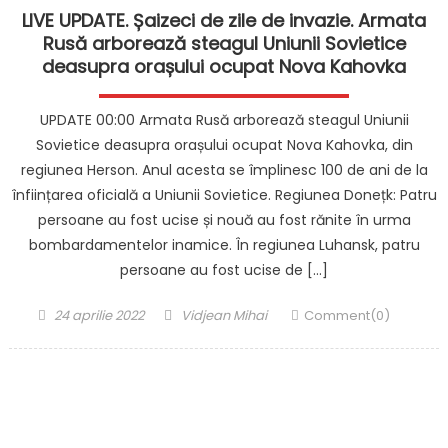
LIVE UPDATE. Șaizeci de zile de invazie. Armata
Rusă arborează steagul Uniunii Sovietice
deasupra orașului ocupat Nova Kahovka
UPDATE 00:00 Armata Rusă arborează steagul Uniunii
Sovietice deasupra orașului ocupat Nova Kahovka, din
regiunea Herson. Anul acesta se împlinesc 100 de ani de la
înființarea oficială a Uniunii Sovietice. Regiunea Donețk: Patru
persoane au fost ucise și nouă au fost rănite în urma
bombardamentelor inamice. În regiunea Luhansk, patru
persoane au fost ucise de […]
Posted
Author
24 aprilie 2022
Vidjean Mihai
Comment(0)
on