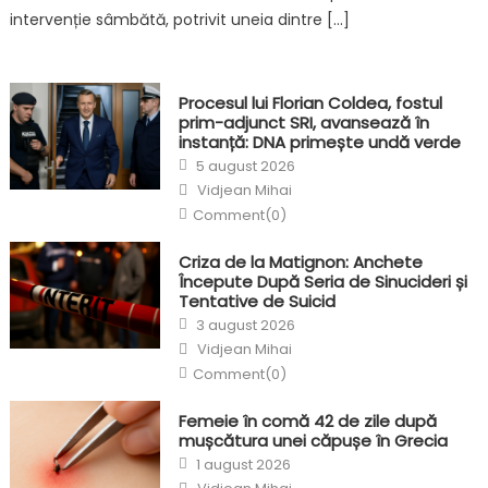
intervenție sâmbătă, potrivit uneia dintre […]
Procesul lui Florian Coldea, fostul
prim-adjunct SRI, avansează în
instanță: DNA primește undă verde
Posted
5 august 2026
on
Author
Vidjean Mihai
Comment(0)
Criza de la Matignon: Anchete
Începute După Seria de Sinucideri și
Tentative de Suicid
Posted
3 august 2026
on
Author
Vidjean Mihai
Comment(0)
Femeie în comă 42 de zile după
mușcătura unei căpușe în Grecia
Posted
1 august 2026
on
Author