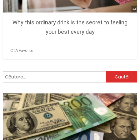
Caută
după: