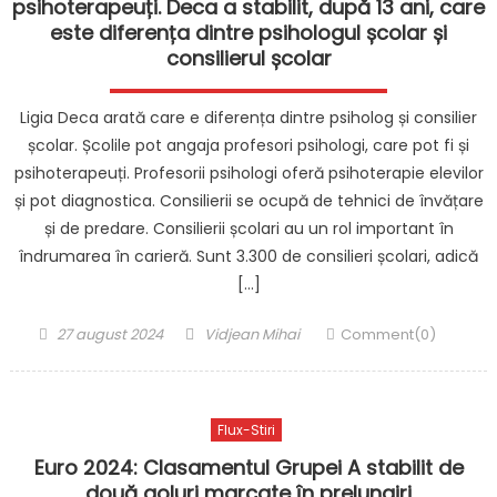
psihoterapeuți. Deca a stabilit, după 13 ani, care
este diferența dintre psihologul școlar și
consilierul școlar
Ligia Deca arată care e diferența dintre psiholog și consilier
școlar. Școlile pot angaja profesori psihologi, care pot fi și
psihoterapeuți. Profesorii psihologi oferă psihoterapie elevilor
și pot diagnostica. Consilierii se ocupă de tehnici de învățare
și de predare. Consilierii școlari au un rol important în
îndrumarea în carieră. Sunt 3.300 de consilieri școlari, adică
[…]
Posted
Author
27 august 2024
Vidjean Mihai
Comment(0)
on
Flux-Stiri
Euro 2024: Clasamentul Grupei A stabilit de
două goluri marcate în prelungiri