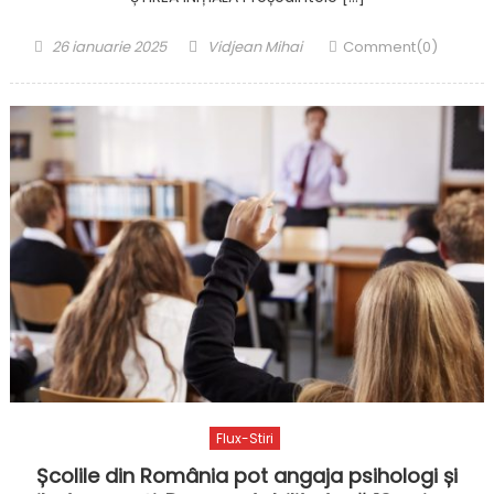
Posted
Author
26 ianuarie 2025
Vidjean Mihai
Comment(0)
on
Flux-Stiri
Școlile din România pot angaja psihologi și