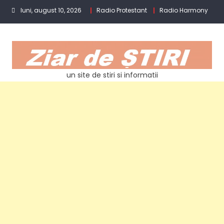
Skip
luni, august 10, 2026
Radio Protestant
Radio Harmony
to
content
un site de stiri si informatii