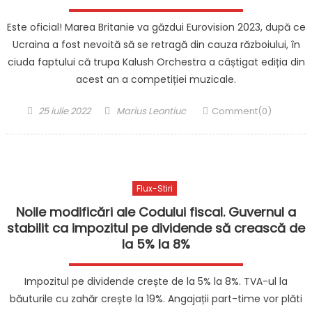
Este oficial! Marea Britanie va găzdui Eurovision 2023, după ce
Ucraina a fost nevoită să se retragă din cauza războiului, în
ciuda faptului că trupa Kalush Orchestra a câștigat ediția din
acest an a competiției muzicale.
Posted
Author
25 iulie 2022
Marius Leontiuc
Comment(0)
on
Flux-Stiri
Noile modificări ale Codului fiscal. Guvernul a
stabilit ca impozitul pe dividende să crească de
la 5% la 8%
Impozitul pe dividende crește de la 5% la 8%. TVA-ul la
băuturile cu zahăr crește la 19%. Angajații part-time vor plăti