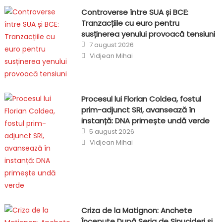
Controverse între SUA și BCE:
Tranzacțiile cu euro pentru
susținerea yenului provoacă tensiuni
Posted
7 august 2026
on
Author
Vidjean Mihai
Procesul lui Florian Coldea, fostul
prim-adjunct SRI, avansează în
instanță: DNA primește undă verde
Posted
5 august 2026
on
Author
Vidjean Mihai
Criza de la Matignon: Anchete
Începute După Seria de Sinucideri și