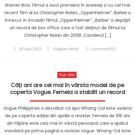
Warner Bros. Filmul a avut premiera în aceeași zi cu cel mai
recent film al lui Christopher Nolan, „Oppenheimer”. Barbie a
întrecut în încasări filmul ,,Oppenheimer”. „Barbie” a depășit
un record de box office care a fost deținut de filmul lui
Christopher Nolan din 2008 „Cavalerul […]
Posted
Author
28 iulie 2023
Vidjean Mihai
Comment(0)
on
Flux-Stiri
Câți ani are cel mai în vârsta model de pe
coperta Vogue. Femeia a stabilit un record
Vogue Philippines a dezvăluit că Apo Whang-Od este vedeta
de pe coperta ediției din aprilie a revistei. Femeia de 106 ani
din Filipine este cea mai în vârstă persoană care a apărut
vreodată pe prima pagină a revistei Vogue. Whang-Od este