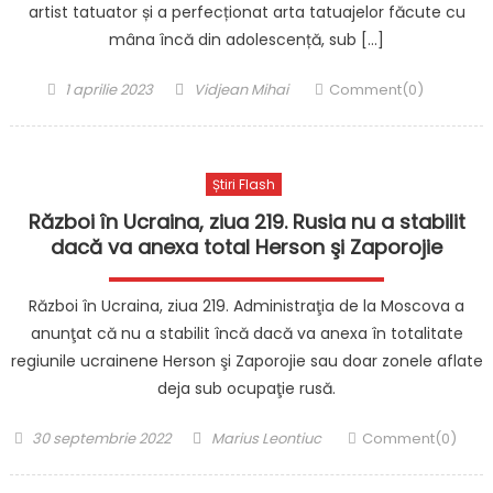
artist tatuator și a perfecționat arta tatuajelor făcute cu
mâna încă din adolescență, sub […]
Posted
Author
1 aprilie 2023
Vidjean Mihai
Comment(0)
on
Știri Flash
Război în Ucraina, ziua 219. Rusia nu a stabilit
dacă va anexa total Herson şi Zaporojie
Război în Ucraina, ziua 219. Administraţia de la Moscova a
anunţat că nu a stabilit încă dacă va anexa în totalitate
regiunile ucrainene Herson şi Zaporojie sau doar zonele aflate
deja sub ocupaţie rusă.
Posted
Author
30 septembrie 2022
Marius Leontiuc
Comment(0)
on