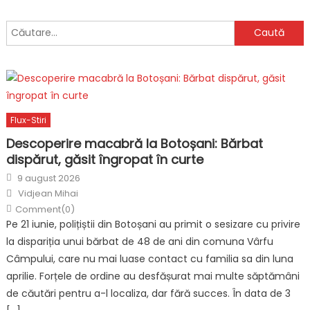
Caută
după:
Flux-Stiri
Descoperire macabră la Botoșani: Bărbat
dispărut, găsit îngropat în curte
Posted
9 august 2026
on
Author
Vidjean Mihai
Comment(0)
Pe 21 iunie, polițiștii din Botoșani au primit o sesizare cu privire
la dispariția unui bărbat de 48 de ani din comuna Vârfu
Câmpului, care nu mai luase contact cu familia sa din luna
aprilie. Forțele de ordine au desfășurat mai multe săptămâni
de căutări pentru a-l localiza, dar fără succes. În data de 3