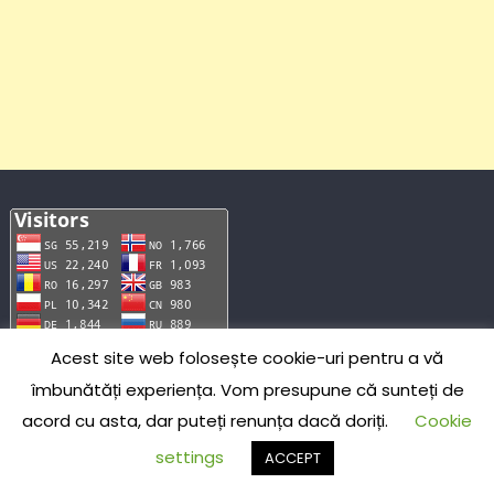
Acest site web folosește cookie-uri pentru a vă
îmbunătăți experiența. Vom presupune că sunteți de
acord cu asta, dar puteți renunța dacă doriți.
Cookie
US
164.26K
IE
209
HU
115
settings
ACCEPT
CN
139.727K
IR
196
PT
104
PL
32.439K
GB
184
BD
101