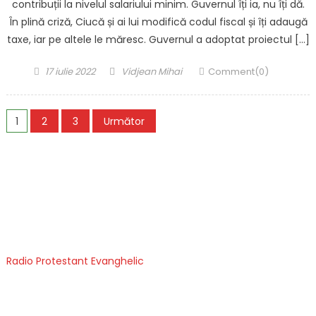
contribuții la nivelul salariului minim. Guvernul îți ia, nu îți dă.
În plină criză, Ciucă și ai lui modifică codul fiscal și îți adaugă
taxe, iar pe altele le măresc. Guvernul a adoptat proiectul […]
Posted
Author
17 iulie 2022
Vidjean Mihai
Comment(0)
on
Paginație
1
2
3
Următor
articole
Radio Protestant Evanghelic