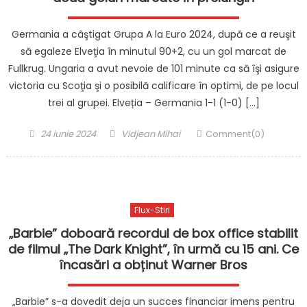
Germania a câştigat Grupa A la Euro 2024, după ce a reuşit
să egaleze Elveţia în minutul 90+2, cu un gol marcat de
Fullkrug. Ungaria a avut nevoie de 101 minute ca să îşi asigure
victoria cu Scoţia şi o posibilă calificare în optimi, de pe locul
trei al grupei. Elveția – Germania 1-1 (1-0) […]
Posted
Author
24 iunie 2024
Vidjean Mihai
Comment(0)
on
Flux-Stiri
„Barbie” doboară recordul de box office stabilit
de filmul „The Dark Knight”, în urmă cu 15 ani. Ce
încasări a obținut Warner Bros
„Barbie” s-a dovedit deja un succes financiar imens pentru