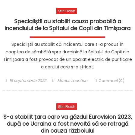
Știri Flash
Specialiștii au stabilit cauza probabilă a
incendiului de la Spitalul de Copii din Timișoara
Specialiștii au stabilit că incidentul care s-a produs în
noaptea de sâmbătă spre duminică la Spitalul de Copii din
Timișoara a fost provocat de un aparat electric de purificare
a aerului care s-a stricat.
Posted
Author
18 septembrie 2022
Marius Leontiuc
Comment(0)
on
Știri Flash
S-a stabilit țara care va găzdui Eurovision 2023,
după ce Ucraina a fost nevoită să se retragă
din cauza războiului