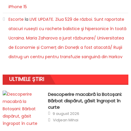
iPhone 15
Escorte
la
LIVE UPDATE. Ziua 529 de război. Sunt raportate
atacuri rusești cu rachete balistice şi hipersonice în toată
Ucraina. Maria Zaharova a jurat răzbunare/ Universitatea
de Economie și Comerț din Donețk a fost atacată/ Ruşii
distrug un centru pentru transfuzie sanguină din Harkov
ULTIMELE ȘTIRI
Descoperire macabră la Botoșani:
Bărbat dispărut, găsit îngropat în
curte
Posted
9 august 2026
on
Author
Vidjean Mihai