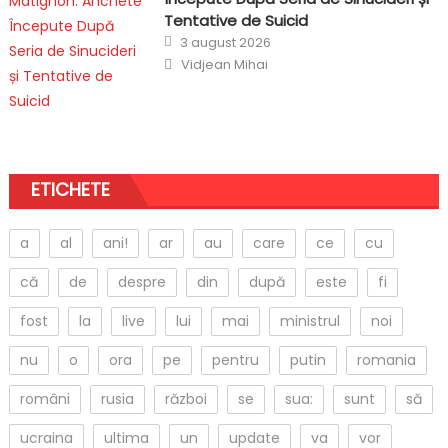
Tentative de Suicid
Posted
3 august 2026
on
Author
Vidjean Mihai
ETICHETE
a
al
ani!
ar
au
care
ce
cu
că
de
despre
din
după
este
fi
fost
la
live
lui
mai
ministrul
noi
nu
o
ora
pe
pentru
putin
romania
români
rusia
război
se
sua:
sunt
să
ucraina
ultima
un
update
va
vor