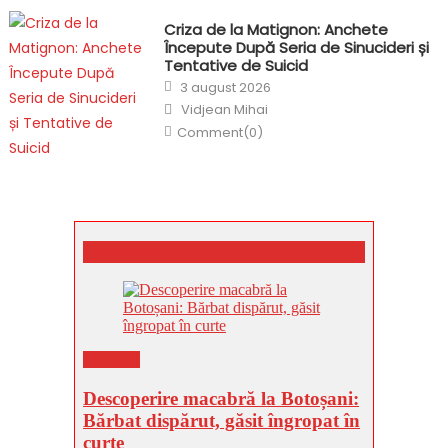
Criza de la Matignon: Anchete
Începute După Seria de Sinucideri și
Tentative de Suicid
Posted
3 august 2026
on
Author
Vidjean Mihai
Comment(0)