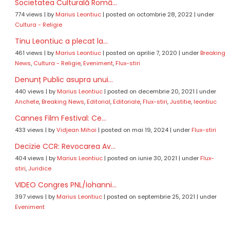
Societatea Culturală Româ...
774 views
|
by
Marius Leontiuc
|
posted on octombrie 28, 2022
|
under
Cultura - Religie
Tinu Leontiuc a plecat la...
461 views
|
by
Marius Leontiuc
|
posted on aprilie 7, 2020
|
under
Breaking
News
,
Cultura - Religie
,
Eveniment
,
Flux-stiri
Denunț Public asupra unui...
440 views
|
by
Marius Leontiuc
|
posted on decembrie 20, 2021
|
under
Anchete
,
Breaking News
,
Editorial
,
Editoriale
,
Flux-stiri
,
Justitie
,
leontiuc
Cannes Film Festival: Ce...
433 views
|
by
Vidjean Mihai
|
posted on mai 19, 2024
|
under
Flux-stiri
Decizie CCR: Revocarea Av...
404 views
|
by
Marius Leontiuc
|
posted on iunie 30, 2021
|
under
Flux-
stiri
,
Juridice
VIDEO Congres PNL/Iohanni...
397 views
|
by
Marius Leontiuc
|
posted on septembrie 25, 2021
|
under
Eveniment