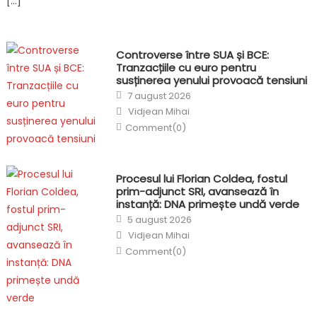
[…]
Controverse între SUA și BCE:
Tranzacțiile cu euro pentru
susținerea yenului provoacă tensiuni
Posted
7 august 2026
on
Author
Vidjean Mihai
Comment(0)
Procesul lui Florian Coldea, fostul
prim-adjunct SRI, avansează în
instanță: DNA primește undă verde
Posted
5 august 2026
on
Author
Vidjean Mihai
Comment(0)