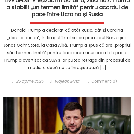
LIVE UPDATE. Război în Ucraina, ziua 1.157. Trump
a stabilit „un termen limită” pentru acordul de
pace între Ucraina și Rusia
Donald Trump a declarat că atât Rusia, cât și Ucraina
„doresc pacea”, în timpul întâlnirii cu premierul Norvegiei,
Jonas Gahr Store, la Casa Albă. Trump a spus că are „propriul
său termen limită” pentru finalizarea unui acord de pace.
Trump a avertizat că SUA s-ar putea retrage din procesul de
mediere dacă nu se înregistrează […]
Posted
Author
25 aprilie 2025
Vidjean Mihai
Comment(0)
on