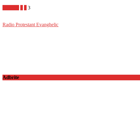
Anterior
1
2
3
Radio Protestant Evanghelic
Adbrite