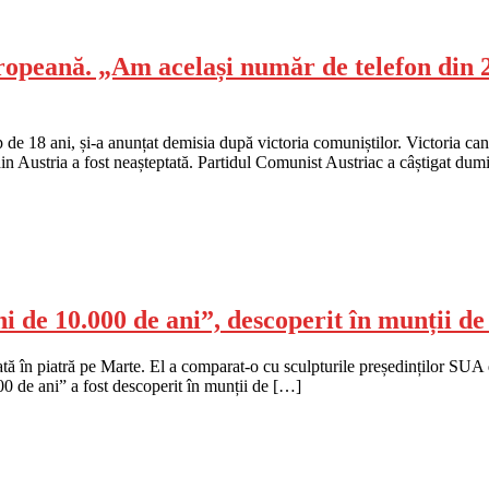
peană. „Am același număr de telefon din 20
de 18 ani, și-a anunțat demisia după victoria comuniștilor. Victoria cand
 din Austria a fost neașteptată. Partidul Comunist Austriac a câștigat du
chi de 10.000 de ani”, descoperit în munții
ată în piatră pe Marte. El a comparat-o cu sculpturile președinților S
00 de ani” a fost descoperit în munții de […]