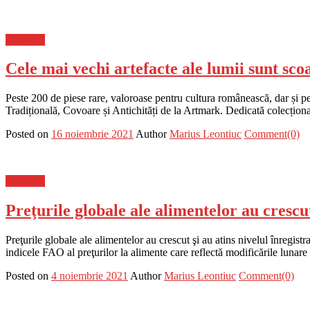
Flux-stiri
Cele mai vechi artefacte ale lumii sunt s
Peste 200 de piese rare, valoroase pentru cultura românească, dar și pen
Tradițională, Covoare și Antichități de la Artmark. Dedicată colecționar
Posted on
16 noiembrie 2021
Author
Marius Leontiuc
Comment(0)
Flux-stiri
Preţurile globale ale alimentelor au crescu
Preţurile globale ale alimentelor au crescut şi au atins nivelul înregis
indicele FAO al preţurilor la alimente care reflectă modificările lunare
Posted on
4 noiembrie 2021
Author
Marius Leontiuc
Comment(0)