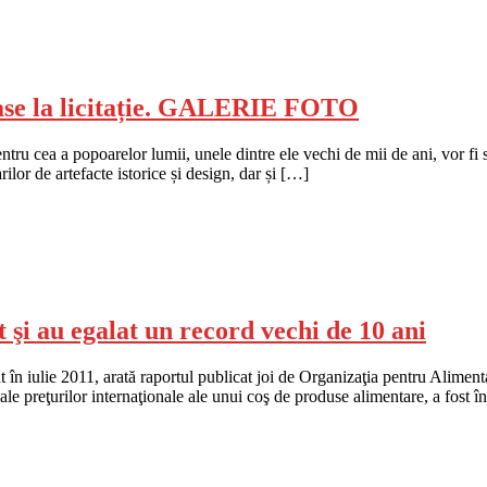
coase la licitație. GALERIE FOTO
tru cea a popoarelor lumii, unele dintre ele vechi de mii de ani, vor fi 
ilor de artefacte istorice și design, dar și […]
t şi au egalat un record vechi de 10 ani
trat în iulie 2011, arată raportul publicat joi de Organizaţia pentru Alime
 ale preţurilor internaţionale ale unui coş de produse alimentare, a fost 