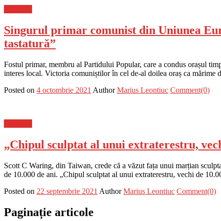
Flux-stiri
Singurul primar comunist din Uniunea Euro
tastatură”
Fostul primar, membru al Partidului Popular, care a condus orașul timp 
interes local. Victoria comuniștilor în cel de-al doilea oraș ca mărime
Posted on
4 octombrie 2021
Author
Marius Leontiuc
Comment(0)
Flux-stiri
„Chipul sculptat al unui extraterestru, ve
Scott C Waring, din Taiwan, crede că a văzut fața unui marțian sculpt
de 10.000 de ani. „Chipul sculptat al unui extraterestru, vechi de 10.0
Posted on
22 septembrie 2021
Author
Marius Leontiuc
Comment(0)
Paginație articole