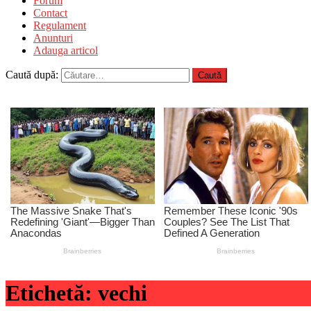
Forum
Contact
Regulament
Anunturi
Adauga articol
Caută după:
Etichetă:
vechi