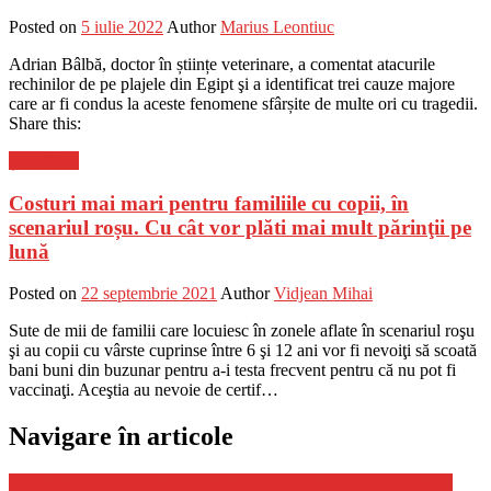
Posted on
5 iulie 2022
Author
Marius Leontiuc
Adrian Bâlbă, doctor în științe veterinare, a comentat atacurile
rechinilor de pe plajele din Egipt şi a identificat trei cauze majore
care ar fi condus la aceste fenomene sfârșite de multe ori cu tragedii.
Share this:
Știri Flash
Costuri mai mari pentru familiile cu copii, în
scenariul roșu. Cu cât vor plăti mai mult părinţii pe
lună
Posted on
22 septembrie 2021
Author
Vidjean Mihai
Sute de mii de familii care locuiesc în zonele aflate în scenariul roşu
şi au copii cu vârste cuprinse între 6 şi 12 ani vor fi nevoiţi să scoată
bani buni din buzunar pentru a-i testa frecvent pentru că nu pot fi
vaccinaţi. Aceştia au nevoie de certif…
Navigare în articole
Lista de medicamente gratuite și compensate, extinsă de la 1 mai