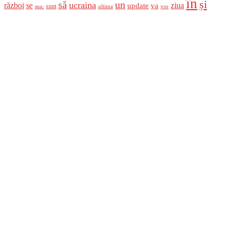
în
și
un
să
ucraina
război
se
update
ziua
va
sunt
sua:
ultima
vor