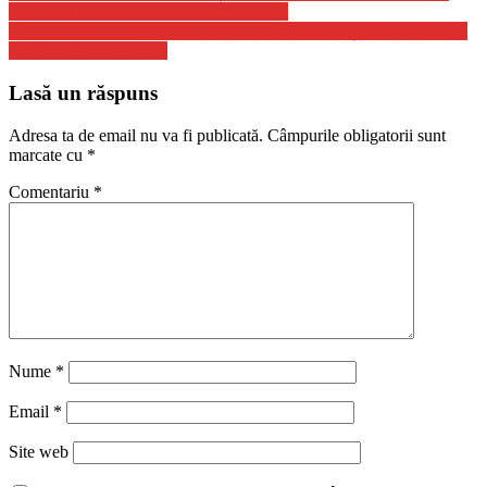
2023. Au fost introduse opt molecule noi
Metoda Savetei Bogdan de vopsire a ouălor de Paște: “Biata mamă
strângea de la an la an”
Lasă un răspuns
Adresa ta de email nu va fi publicată.
Câmpurile obligatorii sunt
marcate cu
*
Comentariu
*
Nume
*
Email
*
Site web