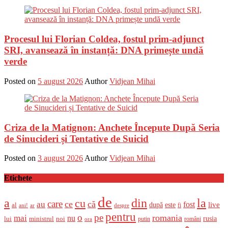
Procesul lui Florian Coldea, fostul prim-adjunct
SRI, avansează în instanță: DNA primește undă
verde
Posted on
5 august 2026
Author
Vidjean Mihai
Criza de la Matignon: Anchete Începute După Seria
de Sinucideri și Tentative de Suicid
Posted on
3 august 2026
Author
Vidjean Mihai
Etichete
de
a
din
la
cu
care
ce
că
au
fost
live
după
este
al
fi
ani!
ar
despre
pentru
o
pe
romania
mai
nu
ministrul
rusia
lui
noi
români
putin
ora