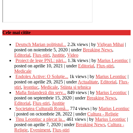
Cele mai citite
Deutsch Marian polițistul...
2.2k views
|
by
Vidjean Mihai
|
posted on noiembrie 5, 2020
|
under
Breaking News
,
Editorial
,
Flux-stiri
,
Justitie
,
Video
Proiect de lege PNL: pări...
1.3k views
|
by
Marius Leontiuc
|
posted on aprilie 10, 2021
|
under
Editorial
,
Flux-stiri
,
Medicale
Endolex Active: O Soluție...
1k views
|
by
Marius Leontiuc
|
posted on aprilie 29, 2025
|
under
Actualitate
,
Editorial
,
Flux-
stiri
,
leontiuc
,
Medicale
,
Stiinta si tehnica
Mafia finlandeză din serv...
849 views
|
by
Marius Leontiuc
|
posted on septembrie 15, 2020
|
under
Breaking News
,
Editorial
,
Flux-stiri
,
Justitie
Societatea Culturală Româ...
774 views
|
by
Marius Leontiuc
|
posted on octombrie 28, 2022
|
under
Cultura - Religie
Tinu Leontiuc a plecat la...
461 views
|
by
Marius Leontiuc
|
posted on aprilie 7, 2020
|
under
Breaking News
,
Cultura -
Religie
,
Eveniment
,
Flux-stiri