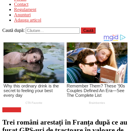
Contact
Regulament
Anunturi
Adauga articol
Caută după:
Știri Flash
Trei români arestați în Franța după ce au
furat GPS-uri de tractoare în valoare de