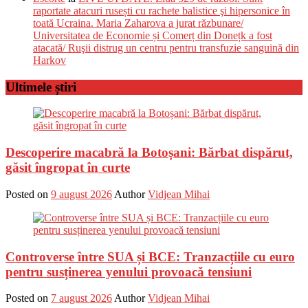
raportate atacuri rusești cu rachete balistice şi hipersonice în
toată Ucraina. Maria Zaharova a jurat răzbunare/
Universitatea de Economie și Comerț din Donețk a fost
atacată/ Ruşii distrug un centru pentru transfuzie sanguină din
Harkov
Ultimele știri
Descoperire macabră la Botoșani: Bărbat dispărut,
găsit îngropat în curte
Posted on
9 august 2026
Author
Vidjean Mihai
Controverse între SUA și BCE: Tranzacțiile cu euro
pentru susținerea yenului provoacă tensiuni
Posted on
7 august 2026
Author
Vidjean Mihai