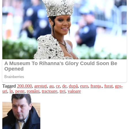
Tagged
200.000
,
arestaţi
,
au
,
ce
,
de
,
după
,
euro
,
franţa,
,
furat
,
gps-
uri
,
în
,
peste
,
români
,
tractoare
,
trei
,
valoare