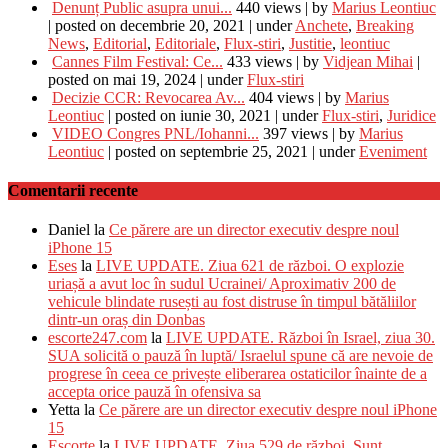
Denunț Public asupra unui...
440 views
|
by
Marius Leontiuc
|
posted on decembrie 20, 2021
|
under
Anchete
,
Breaking
News
,
Editorial
,
Editoriale
,
Flux-stiri
,
Justitie
,
leontiuc
Cannes Film Festival: Ce...
433 views
|
by
Vidjean Mihai
|
posted on mai 19, 2024
|
under
Flux-stiri
Decizie CCR: Revocarea Av...
404 views
|
by
Marius
Leontiuc
|
posted on iunie 30, 2021
|
under
Flux-stiri
,
Juridice
VIDEO Congres PNL/Iohanni...
397 views
|
by
Marius
Leontiuc
|
posted on septembrie 25, 2021
|
under
Eveniment
Comentarii recente
Daniel
la
Ce părere are un director executiv despre noul
iPhone 15
Eses
la
LIVE UPDATE. Ziua 621 de război. O explozie
uriașă a avut loc în sudul Ucrainei/ Aproximativ 200 de
vehicule blindate rusești au fost distruse în timpul bătăliilor
dintr-un oraș din Donbas
escorte247.com
la
LIVE UPDATE. Război în Israel, ziua 30.
SUA solicită o pauză în luptă/ Israelul spune că are nevoie de
progrese în ceea ce privește eliberarea ostaticilor înainte de a
accepta orice pauză în ofensiva sa
Yetta
la
Ce părere are un director executiv despre noul iPhone
15
Escorte
la
LIVE UPDATE. Ziua 529 de război. Sunt