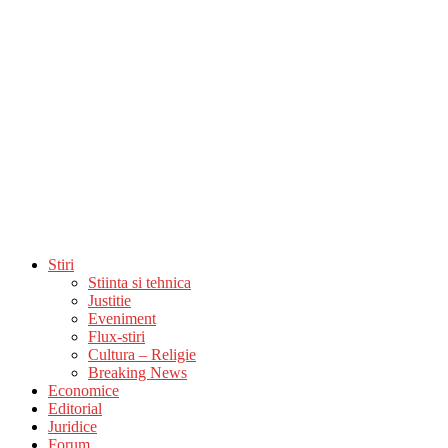
Stiri
Stiinta si tehnica
Justitie
Eveniment
Flux-stiri
Cultura – Religie
Breaking News
Economice
Editorial
Juridice
Forum