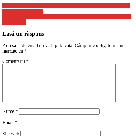
Marcel Ciolacu: ”Cred cu certitudine că România are nevoie de un
preşedinte de stânga”
Psihiatrul Gabriel Diaconu critică fenomenul ”Blue Monday”: ”E o
escrocherie”
Lasă un răspuns
Adresa ta de email nu va fi publicată.
Câmpurile obligatorii sunt
marcate cu
*
Comentariu
*
Nume
*
Email
*
Site web