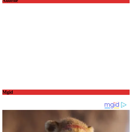
Adbrite
Mgid