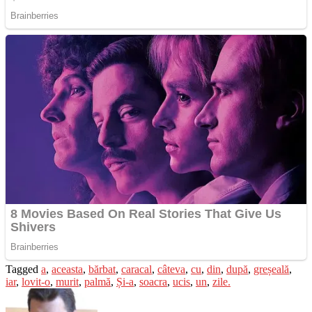
Tagged
a
,
aceasta
,
bărbat
,
caracal
,
câteva
,
cu
,
din
,
după
,
greșeală
,
iar
,
lovit-o
,
murit
,
palmă
,
Și-a
,
soacra
,
ucis
,
un
,
zile.