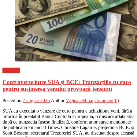
Flux-stiri
Controverse între SUA și BCE: Tranzacțiile cu euro
pentru susținerea yenului provoacă tensiuni
Posted on
7 august 2026
Author
Vidjean Mihai
Comment(0)
SUA au executat o vânzare de euro pentru a achiziționa yeni, fără a
informa în prealabil Banca Centrală Europeană, o mișcare aflată abia
după ce tranzacția fusese finalizată, conform unor surse menționate
de publicația Financial Times. Christine Lagarde, președinta BCE, și
Scott Bessent, secretarul Trezoreriei SUA, au discutat despre această