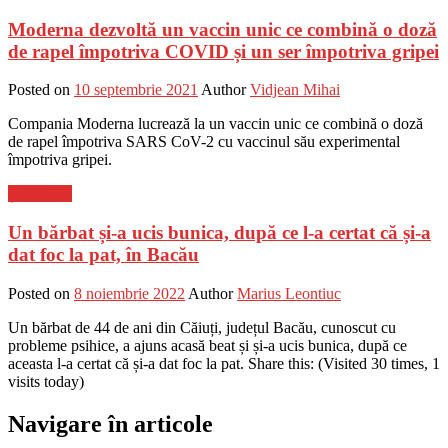
Moderna dezvoltă un vaccin unic ce combină o doză
de rapel împotriva COVID și un ser împotriva gripei
Posted on
10 septembrie 2021
Author
Vidjean Mihai
Compania Moderna lucrează la un vaccin unic ce combină o doză
de rapel împotriva SARS CoV-2 cu vaccinul său experimental
împotriva gripei.
Știri Flash
Un bărbat și-a ucis bunica, după ce l-a certat că și-a
dat foc la pat, în Bacău
Posted on
8 noiembrie 2022
Author
Marius Leontiuc
Un bărbat de 44 de ani din Căiuți, județul Bacău, cunoscut cu
probleme psihice, a ajuns acasă beat și și-a ucis bunica, după ce
aceasta l-a certat că și-a dat foc la pat. Share this: (Visited 30 times, 1
visits today)
Navigare în articole