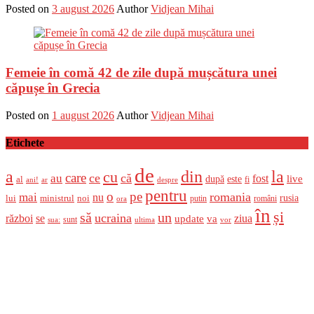
Posted on
3 august 2026
Author
Vidjean Mihai
Femeie în comă 42 de zile după mușcătura unei
căpușe în Grecia
Posted on
1 august 2026
Author
Vidjean Mihai
Etichete
de
a
din
la
cu
care
ce
că
au
fost
live
după
este
al
fi
ani!
ar
despre
pentru
o
pe
romania
mai
nu
ministrul
rusia
lui
noi
români
putin
ora
în
și
un
să
ucraina
război
se
update
ziua
va
sunt
sua:
ultima
vor