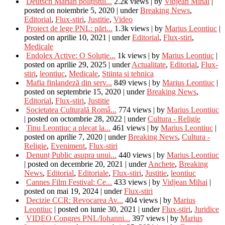
Deutsch Marian polițistul...
2.2k views
|
by
Vidjean Mihai
|
posted on noiembrie 5, 2020
|
under
Breaking News
,
Editorial
,
Flux-stiri
,
Justitie
,
Video
Proiect de lege PNL: pări...
1.3k views
|
by
Marius Leontiuc
|
posted on aprilie 10, 2021
|
under
Editorial
,
Flux-stiri
,
Medicale
Endolex Active: O Soluție...
1k views
|
by
Marius Leontiuc
|
posted on aprilie 29, 2025
|
under
Actualitate
,
Editorial
,
Flux-
stiri
,
leontiuc
,
Medicale
,
Stiinta si tehnica
Mafia finlandeză din serv...
849 views
|
by
Marius Leontiuc
|
posted on septembrie 15, 2020
|
under
Breaking News
,
Editorial
,
Flux-stiri
,
Justitie
Societatea Culturală Româ...
774 views
|
by
Marius Leontiuc
|
posted on octombrie 28, 2022
|
under
Cultura - Religie
Tinu Leontiuc a plecat la...
461 views
|
by
Marius Leontiuc
|
posted on aprilie 7, 2020
|
under
Breaking News
,
Cultura -
Religie
,
Eveniment
,
Flux-stiri
Denunț Public asupra unui...
440 views
|
by
Marius Leontiuc
|
posted on decembrie 20, 2021
|
under
Anchete
,
Breaking
News
,
Editorial
,
Editoriale
,
Flux-stiri
,
Justitie
,
leontiuc
Cannes Film Festival: Ce...
433 views
|
by
Vidjean Mihai
|
posted on mai 19, 2024
|
under
Flux-stiri
Decizie CCR: Revocarea Av...
404 views
|
by
Marius
Leontiuc
|
posted on iunie 30, 2021
|
under
Flux-stiri
,
Juridice
VIDEO Congres PNL/Iohanni...
397 views
|
by
Marius