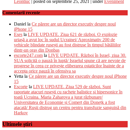
Leontiuc
|
posted on septembrie 25, 2021
|
under
Eveniment
Comentarii recente
Daniel
la
Ce părere are un director executiv despre noul
iPhone 15
Eses
la
LIVE UPDATE. Ziua 621 de război. O explozie
uriașă a avut loc în sudul Ucrainei/ Aproximativ 200 de
vehicule blindate rusești au fost distruse în timpul bătăliilor
dintr-un oraș din Donbas
escorte247.com
la
LIVE UPDATE. Război în Israel, ziua 30.
SUA solicită o pauză în luptă/ Israelul spune că are nevoie de
progrese în ceea ce privește eliberarea ostaticilor înainte de a
accepta orice pauză în ofensiva sa
Yetta
la
Ce părere are un director executiv despre noul iPhone
15
Escorte
la
LIVE UPDATE. Ziua 529 de război. Sunt
raportate atacuri rusești cu rachete balistice şi hipersonice în
toată Ucraina. Maria Zaharova a jurat răzbunare/
Universitatea de Economie și Comerț din Donețk a fost
atacată/ Ruşii distrug un centru pentru transfuzie sanguină din
Harkov
Ultimele știri