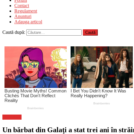
Forum
Contact
Regulament
Anunturi
Adauga articol
Caută după:
Știri Flash
Un bărbat din Galaţi a stat trei ani în străi