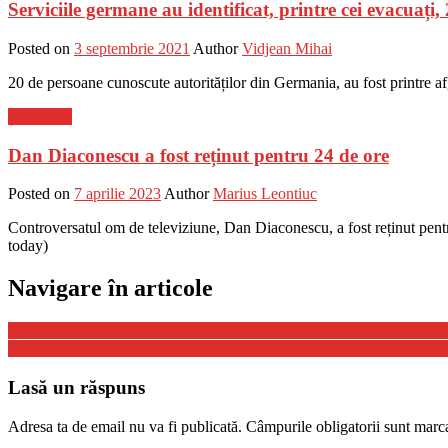
Serviciile germane au identificat, printre cei evacuați,
Posted on
3 septembrie 2021
Author
Vidjean Mihai
20 de persoane cunoscute autorităților din Germania, au fost printre a
Știri Flash
Dan Diaconescu a fost reținut pentru 24 de ore
Posted on
7 aprilie 2023
Author
Marius Leontiuc
Controversatul om de televiziune, Dan Diaconescu, a fost reținut pentru 
today)
Navigare în articole
Bătaie între suporteri în pauza meciului, în Dej. Au devastat un magaz
Europol, despre România Educată: “Părinţii sunt consideraţi pericol epi
Lasă un răspuns
Adresa ta de email nu va fi publicată.
Câmpurile obligatorii sunt marc