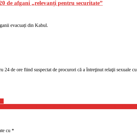
 20 de afgani „relevanți pentru securitate”
fganii evacuați din Kabul.
24 de ore fiind suspectat de procurori că a întreţinut relaţii sexuale cu 
in
demiologic şi stau la garduri, în timp ce zeci de oameni petrec liberi l
ate cu
*