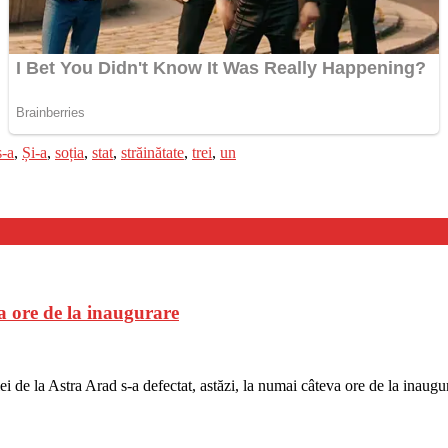
s-a
,
Și-a
,
soția
,
stat
,
străinătate
,
trei
,
un
a ore de la inaugurare
 de la Astra Arad s-a defectat, astăzi, la numai câteva ore de la inaugura