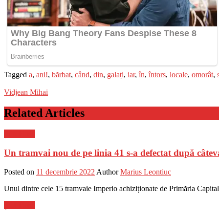
Tagged
a
,
ani!
,
bărbat
,
când
,
din
,
galați
,
iar
,
în
,
întors
,
locale
,
omorât
,
Vidjean Mihai
Related Articles
Știri Flash
Un tramvai nou de pe linia 41 s-a defectat după câtev
Posted on
11 decembrie 2022
Author
Marius Leontiuc
Unul dintre cele 15 tramvaie Imperio achiziționate de Primăria Capitalei
Știri Flash