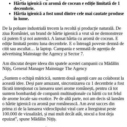
Hârtia igienică cu aromă de cocean e ediție limitată de 1
decembrie.
Hârtia igienică a fost unul dintre cele mai cautate produse
în lume.
De la poluare industrială trecem la recoltă și producție naturală. De
ziua României, un brand de hârtie igienică a vrut să ne demonstreze
că putem fi și noi autentici. A lansat hârtia cu aromă de cocean. E
ediție limitată pentru luna decembrie. E o întreagă poveste demnă de
citit sau ascultat… la laptop. Campania e semnată de agenția de
advertising Mainstage the Agency și Sector 7.
Am discutat despre ideea din spatele acestei campanii cu Mădălin
Nițiș, General Manager Mainstage The Agency
„Suntem o echipă măricică, suntem două agenții care au colaborat la
această idee. Deși pare amuzant, sincronizarea cu 1 decembrie a fost
făcută intenționat cu lansarea unei arome românești, pentru că tot
suntem bombardați de companii multinaționale cu hârtii cu tot felul
de arome locale sau exotice. Pe de altă parte, noi am decis să lansăm
o hârtie igienică cu aromă pur românească. Am avut succes din
prima zi de la lansarea videoclipului viral care a înregistrat peste
100.000 de vizualizări, și mai mult decât atât, stocul a fost deja
epuizat”, spune Mădălin Nițiș.