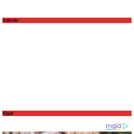
Adbrite
Mgid