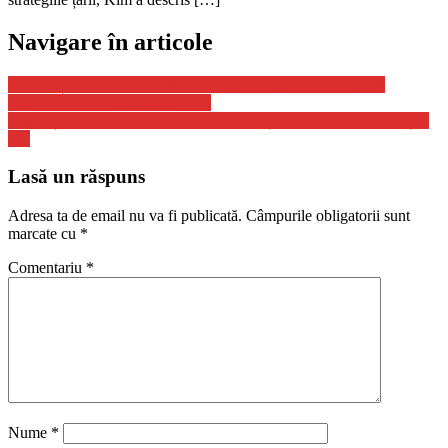
Navigare în articole
BILANȚUL VACCINĂRII: Peste 55.000 de persoane s-au
vaccinat în ultima zi în România
Rusia își testează limitele propriei reziliențe la marginea NATO și a
UE
Lasă un răspuns
Adresa ta de email nu va fi publicată.
Câmpurile obligatorii sunt
marcate cu
*
Comentariu
*
Nume
*