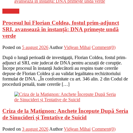
Flux-stiri
Procesul lui Florian Coldea, fostul prim-adjunct
SRI, avansează în instanță: DNA primește undă
verde
Posted on
5 august 2026
Author
Vidjean Mihai
Comment(0)
După o lungă perioadă de investigații, Florian Coldea, fostul prim-
adjunct al SRI, este judecat de DNA pentru acuzații de corupție.
Începe procesul în instanță Judecătorii au respins toate cererile
depuse de Florian Coldea și au validat legalitatea rechizitoriului
formulat de DNA. „În conformitate cu art. 346 alin. 2 din Codul de
procedură penală, toate cererile […]
Criza de la Matignon: Anchete Începute După Seria
de Sinucideri și Tentative de Suicid
Posted on
3 august 2026
Author
Vidjean Mihai
Comment(0)