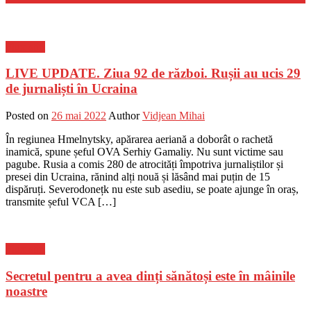
Flux-stiri
LIVE UPDATE. Ziua 92 de război. Rușii au ucis 29
de jurnaliști în Ucraina
Posted on
26 mai 2022
Author
Vidjean Mihai
În regiunea Hmelnytsky, apărarea aeriană a doborât o rachetă
inamică, spune șeful OVA Serhiy Gamaliy. Nu sunt victime sau
pagube. Rusia a comis 280 de atrocități împotriva jurnaliștilor și
presei din Ucraina, rănind alți nouă și lăsând mai puțin de 15
dispăruți. Severodonețk nu este sub asediu, se poate ajunge în oraș,
transmite șeful VCA […]
Flux-stiri
Secretul pentru a avea dinți sănătoși este în mâinile
noastre