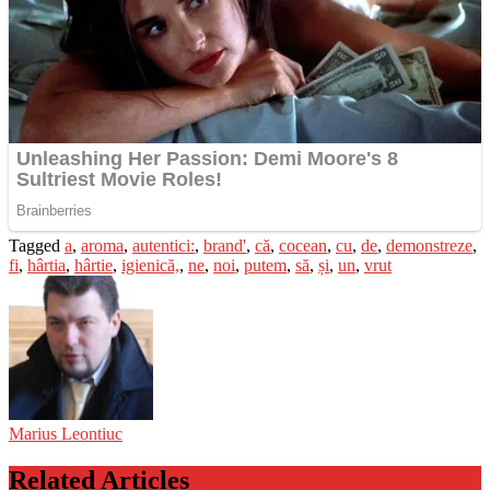
Tagged
a
,
aroma
,
autentici:
,
brand'
,
că
,
cocean
,
cu
,
de
,
demonstreze
,
fi
,
hârtia
,
hârtie
,
igienică,
,
ne
,
noi
,
putem
,
să
,
și
,
un
,
vrut
Marius Leontiuc
Related Articles