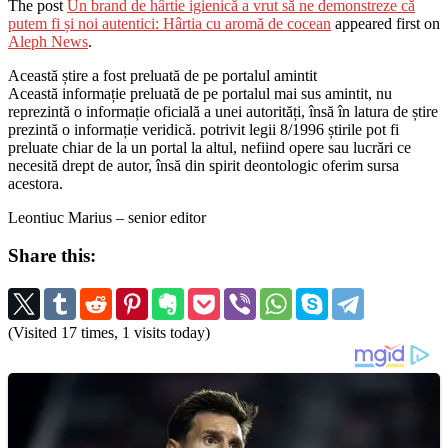
The post
Un brand de hârtie igienică a vrut să ne demonstreze că
putem fi și noi autentici: Hârtia cu aromă de cocean
appeared first on
Aleph News
.
Această știre a fost preluată de pe portalul amintit
Această informație preluată de pe portalul mai sus amintit, nu
reprezintă o informație oficială a unei autorități, însă în latura de știre
prezintă o informație veridică. potrivit legii 8/1996 știrile pot fi
preluate chiar de la un portal la altul, nefiind opere sau lucrări ce
necesită drept de autor, însă din spirit deontologic oferim sursa
acestora.
Leontiuc Marius – senior editor
Share this:
(Visited 17 times, 1 visits today)