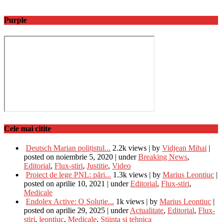
Purple
Cele mai citite
Deutsch Marian polițistul...
2.2k views
|
by
Vidjean Mihai
|
posted on noiembrie 5, 2020
|
under
Breaking News
,
Editorial
,
Flux-stiri
,
Justitie
,
Video
Proiect de lege PNL: pări...
1.3k views
|
by
Marius Leontiuc
|
posted on aprilie 10, 2021
|
under
Editorial
,
Flux-stiri
,
Medicale
Endolex Active: O Soluție...
1k views
|
by
Marius Leontiuc
|
posted on aprilie 29, 2025
|
under
Actualitate
,
Editorial
,
Flux-
stiri
,
leontiuc
,
Medicale
,
Stiinta si tehnica