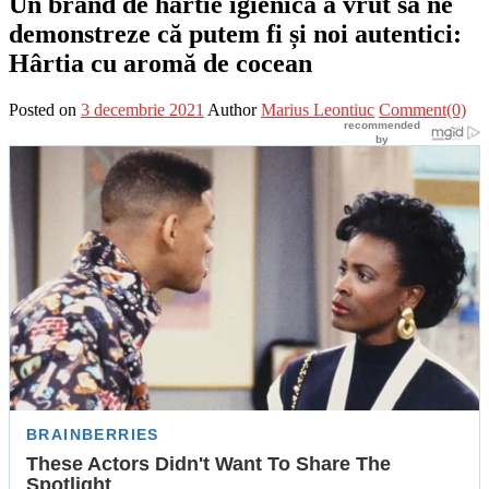
Un brand de hârtie igienică a vrut să ne
demonstreze că putem fi și noi autentici:
Hârtia cu aromă de cocean
Posted on
3 decembrie 2021
Author
Marius Leontiuc
Comment(0)