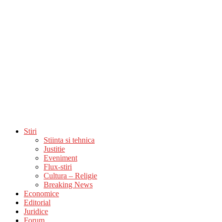
Stiri
Stiinta si tehnica
Justitie
Eveniment
Flux-stiri
Cultura – Religie
Breaking News
Economice
Editorial
Juridice
Forum