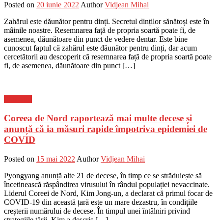
Posted on
20 iunie 2022
Author
Vidjean Mihai
Zahărul este dăunător pentru dinți. Secretul dinților sănătoși este în
mâinile noastre. Resemnarea față de propria soartă poate fi, de
asemenea, dăunătoare din punct de vedere dentar. Este bine
cunoscut faptul că zahărul este dăunător pentru dinți, dar acum
cercetătorii au descoperit că resemnarea față de propria soartă poate
fi, de asemenea, dăunătoare din punct […]
Flux-stiri
Coreea de Nord raportează mai multe decese și
anunță că ia măsuri rapide împotriva epidemiei de
COVID
Posted on
15 mai 2022
Author
Vidjean Mihai
Pyongyang anunță alte 21 de decese, în timp ce se străduiește să
încetinească răspândirea virusului în rândul populației nevaccinate.
Liderul Coreei de Nord, Kim Jong-un, a declarat că primul focar de
COVID-19 din această țară este un mare dezastru, în condițiile
creșterii numărului de decese. În timpul unei întâlniri privind
strategiile țării, Kim a descris […]