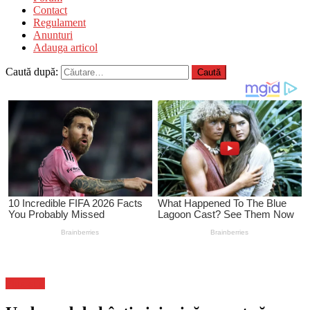
Contact
Regulament
Anunturi
Adauga articol
Caută după:
Flux-stiri