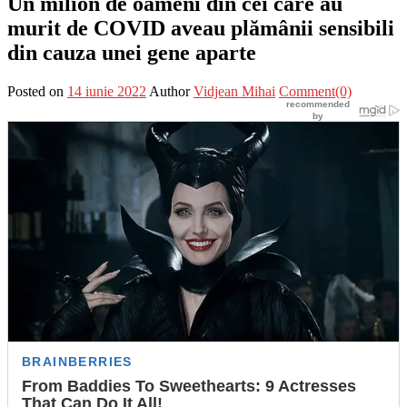
Un milion de oameni din cei care au
murit de COVID aveau plămânii sensibili
din cauza unei gene aparte
Posted on
14 iunie 2022
Author
Vidjean Mihai
Comment(0)