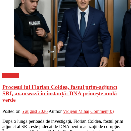
Flux-stiri
Procesul lui Florian Coldea, fostul prim-adjunct
SRI, avansează în instanță: DNA primește undă
verde
Posted on
5 august 2026
Author
Vidjean Mihai
Comment(0)
După o lungă perioadă de investigații, Florian Coldea, fostul prim-
adjunct al SRI, este judecat de DNA pentru acuzații de corupție.