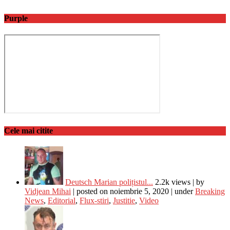
Purple
Cele mai citite
Deutsch Marian polițistul...
2.2k views
|
by
Vidjean Mihai
|
posted on noiembrie 5, 2020
|
under
Breaking
News
,
Editorial
,
Flux-stiri
,
Justitie
,
Video