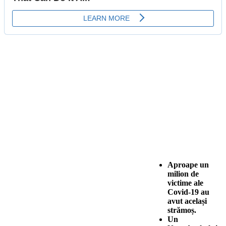
Aproape un
milion de
victime ale
Covid-19 au
avut același
strămoș.
Un