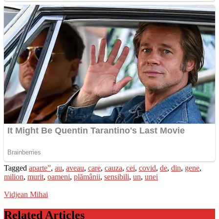
Tagged
aparte”
,
au
,
aveau
,
care
,
cauza
,
cei
,
covid
,
de
,
din
,
gene
,
milion
,
murit
,
oameni
,
plămânii
,
sensibili
,
un
,
unei
Vidjean Mihai
Related Articles