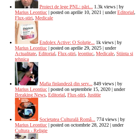
Proiect de lege PNL: pări...
1.3k views
|
by
Marius Leontiuc
|
posted on aprilie 10, 2021
|
under
Editorial
,
Flux-stiri
,
Medicale
Endolex Active: O Soluție...
1k views
|
by
Marius Leontiuc
|
posted on aprilie 29, 2025
|
under
Actualitate
,
Editorial
,
Flux-stiri
,
leontiuc
,
Medicale
,
Stiinta si
tehnica
Mafia finlandeză din serv...
849 views
|
by
Marius Leontiuc
|
posted on septembrie 15, 2020
|
under
Breaking News
,
Editorial
,
Flux-stiri
,
Justitie
Societatea Culturală Româ...
774 views
|
by
Marius Leontiuc
|
posted on octombrie 28, 2022
|
under
Cultura - Religie