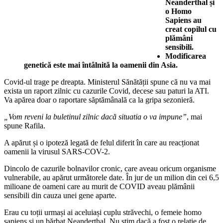
Neanderthal și
o Homo
Sapiens au
creat copilul cu
plămâni
sensibili.
Modificarea
genetică este mai întâlnită la oamenii din Asia.
Covid-ul trage pe dreapta. Ministerul Sănătății spune că nu va mai
exista un raport zilnic cu cazurile Covid, decese sau paturi la ATI.
Va apărea doar o raportare săptămânală ca la gripa sezonieră.
„Vom reveni la buletinul zilnic dacă situatia o va impune”
, mai
spune Rafila.
A apărut și o ipoteză legată de felul diferit în care au reacționat
oamenii la virusul SARS-COV-2.
Dincolo de cazurile bolnavilor cronic, care aveau oricum organisme
vulnerabile, au apărut următorele date. În jur de un milion din cei 6,5
milioane de oameni care au murit de COVID aveau plămânii
sensibili din cauza unei gene aparte.
Erau cu toții urmași ai aceluiași cuplu străvechi, o femeie homo
sapiens și un bărbat Neanderthal. Nu știm dacă a fost o relație de