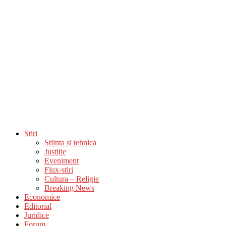
Stiri
Stiinta si tehnica
Justitie
Eveniment
Flux-stiri
Cultura – Religie
Breaking News
Economice
Editorial
Juridice
Forum