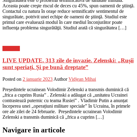
Singurătatea este o problemă semnificativă de sănătate mintală.
Aceasta poate creşte riscul de deces cu 45%, spun oamenii de ştiinţă.
Contactul cu natura în oraşe reduce semnificativ sentimentul de
singurătate, potrivit unei echipe de oameni de ştiinţă. Studiul este
primul care evaluează modul în care mediul înconjurător poate
influenţa problema singurătăţii. Studiul arată că singurătatea […]
Flux-stiri
LIVE UPDATE. 313 zile de invazie. Zelenski: „Rușii
sunt speriați. Și pe bună dreptate”
Posted on
2 ianuarie 2023
Author
Vidjean Mihai
Președintele ucrainean Volodimir Zelenski a transmis duminică că
„frica a cuprins Rusia” . Zelenski a adăugat că „unitatea Ucrainei
contrastează puternic cu teama Rusiei” . Vladimir Putin a anunțat
începerea unei „operațiuni militare speciale” în Ucraina, în primele
ore ale zilei de 24 februarie. Președintele ucrainean Volodimir
Zelenski a transmis duminică că „frica a cuprins […]
Navigare în articole