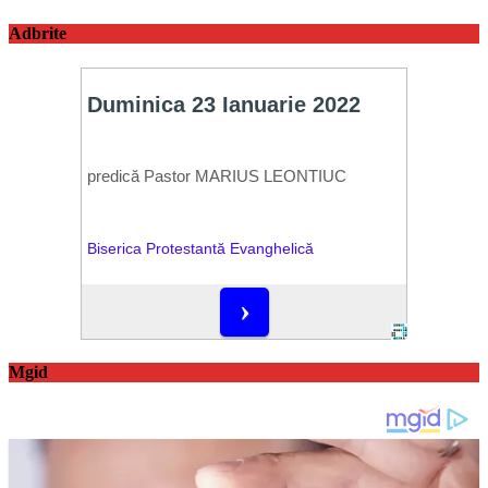
Adbrite
Mgid