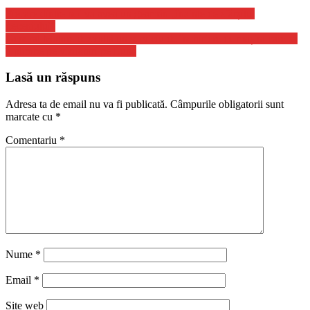
Fiecare dintre noi va avea un geamăn „înainte de sfârșitul
deceniului”
General Motors dezvoltă un serviciu de închiriere de mașini care să
îi plimbe pe vizitatori pe Lună
Lasă un răspuns
Adresa ta de email nu va fi publicată.
Câmpurile obligatorii sunt
marcate cu
*
Comentariu
*
Nume
*
Email
*
Site web