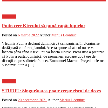
Flux-stiri
Putin cere Kievului să pună capăt luptelor
Posted on
6 martie 2022
Author
Marius Leontiuc
Vladimir Putin a declarat duminică că campania sa în Ucraina se
desfășoară conform planului. Acesta spune că atacul nu se va
încheia până când Kievul nu va înceta luptele. Presa rusă a precizat
că Putin a purtat duminică, de asemenea, aproape două ore de
discuții cu președintele francez Emmanuel Macron. Președintele rus
Vladimir Putin a […]
Flux-stiri
STUDIU: Singurătatea poate creşte riscul de deces
Posted on
20 decembrie 2021
Author
Marius Leontiuc