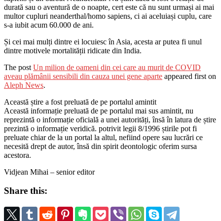
durată sau o aventură de o noapte, cert este că nu sunt urmași ai mai
multor cupluri neanderthal/homo sapiens, ci ai aceluiași cuplu, care
s-a iubit acum 60.000 de ani.
Și cei mai mulți dintre ei locuiesc în Asia, acesta ar putea fi unul
dintre motivele mortalității ridicate din India.
The post
Un milion de oameni din cei care au murit de COVID
aveau plămânii sensibili din cauza unei gene aparte
appeared first on
Aleph News
.
Această știre a fost preluată de pe portalul amintit
Această informație preluată de pe portalul mai sus amintit, nu
reprezintă o informație oficială a unei autorități, însă în latura de știre
prezintă o informație veridică. potrivit legii 8/1996 știrile pot fi
preluate chiar de la un portal la altul, nefiind opere sau lucrări ce
necesită drept de autor, însă din spirit deontologic oferim sursa
acestora.
Vidjean Mihai – senior editor
Share this: