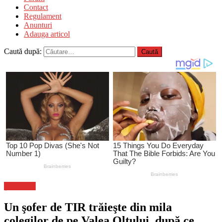
Contact
Regulament
Anunturi
Adauga articol
Caută după:
Știri Flash
Un şofer de TIR trăieşte din mila
colegilor de pe Valea Oltului, după ce