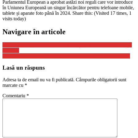
Parlamentul European a aprobat astăzi noi reguli care vor introduce
în Uniunea Europeană un singur încărcător pentru telefoane mobile,
tablete și aparate foto până în 2024. Share this: (Visited 17 times, 1
visits today)
Navigare în articole
Alertă de atac terorist la Viena. Autoritățile suspectează o motivație
islamistă
Matteo Politi a fost condamnat definitiv la închisoare cu executare
Lasă un răspuns
Adresa ta de email nu va fi publicată.
Câmpurile obligatorii sunt
marcate cu
*
Comentariu
*