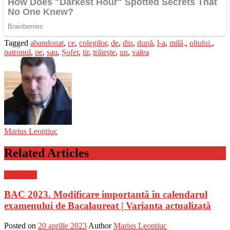
Tagged
abandonat
,
ce
,
colegilor
,
de
,
din
,
după
,
l-a
,
milă,
,
oltului.
,
patronul
,
pe
,
sau
,
Șofer
,
tir
,
trăieşte
,
un
,
valea
Marius Leontiuc
Related Articles
Știri Flash
BAC 2023. Modificare importantă în calendarul
examenului de Bacalaureat | Varianta actualizată
Posted on
20 aprilie 2023
Author
Marius Leontiuc