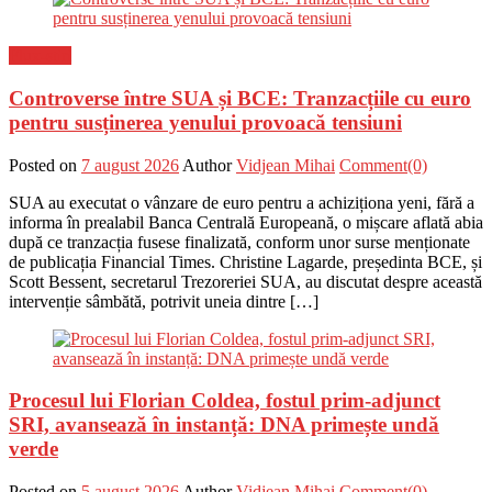
Flux-stiri
Controverse între SUA și BCE: Tranzacțiile cu euro
pentru susținerea yenului provoacă tensiuni
Posted on
7 august 2026
Author
Vidjean Mihai
Comment(0)
SUA au executat o vânzare de euro pentru a achiziționa yeni, fără a
informa în prealabil Banca Centrală Europeană, o mișcare aflată abia
după ce tranzacția fusese finalizată, conform unor surse menționate
de publicația Financial Times. Christine Lagarde, președinta BCE, și
Scott Bessent, secretarul Trezoreriei SUA, au discutat despre această
intervenție sâmbătă, potrivit uneia dintre […]
Procesul lui Florian Coldea, fostul prim-adjunct
SRI, avansează în instanță: DNA primește undă
verde
Posted on
5 august 2026
Author
Vidjean Mihai
Comment(0)