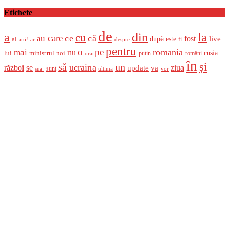
Etichete
de
a
din
la
cu
care
ce
că
au
fost
live
după
este
al
fi
ani!
ar
despre
pentru
o
pe
romania
mai
nu
ministrul
rusia
lui
noi
români
putin
ora
în
și
un
să
ucraina
război
se
update
ziua
va
sunt
sua:
ultima
vor