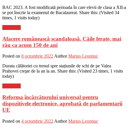
BAC 2023. A fost modificată perioada în care elevii de clasa a XII-a
se pot înscrie la examenul de Bacalaureat. Share this: (Visited 34
times, 1 visits today)
Știri Flash
Afacere românească scandaloasă. Căile ferate, mai
rău ca acum 150 de ani
Posted on
8 octombrie 2022
Author
Marius Leontiuc
Durata călătoriei cu trenul spre stațiunile de schi de pe Valea
Prahovei creşte de la an la an. Share this: (Visited 23 times, 1 visits
today)
Știri Flash
Reforma încărcătorului universal pentru
dispozitivele electronice, aprobată de parlamentarii
UE
Posted on
4 octombrie 2022
Author
Marius Leontiuc