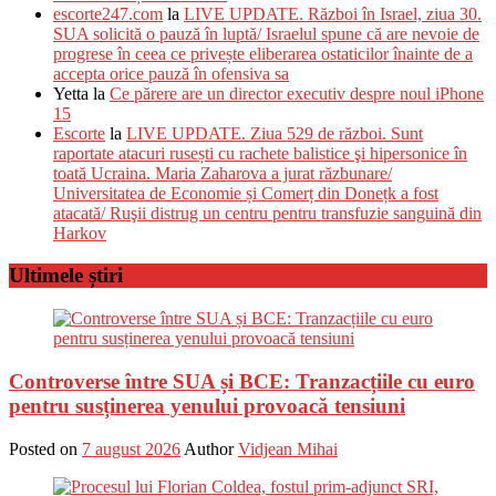
escorte247.com
la
LIVE UPDATE. Război în Israel, ziua 30.
SUA solicită o pauză în luptă/ Israelul spune că are nevoie de
progrese în ceea ce privește eliberarea ostaticilor înainte de a
accepta orice pauză în ofensiva sa
Yetta
la
Ce părere are un director executiv despre noul iPhone
15
Escorte
la
LIVE UPDATE. Ziua 529 de război. Sunt
raportate atacuri rusești cu rachete balistice şi hipersonice în
toată Ucraina. Maria Zaharova a jurat răzbunare/
Universitatea de Economie și Comerț din Donețk a fost
atacată/ Ruşii distrug un centru pentru transfuzie sanguină din
Harkov
Ultimele știri
Controverse între SUA și BCE: Tranzacțiile cu euro
pentru susținerea yenului provoacă tensiuni
Posted on
7 august 2026
Author
Vidjean Mihai