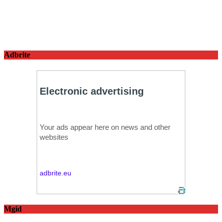
Adbrite
Mgid