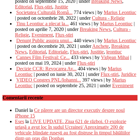
posted on septembrie 15, 2020
|
under
Breaking News
,
Editorial
,
Flux-stiri
,
Justitie
Societatea Culturală Româ...
774 views
|
by
Marius Leontiuc
|
posted on octombrie 28, 2022
|
under
Cultura - Religie
Tinu Leontiuc a plecat la...
461 views
|
by
Marius Leontiuc
|
posted on aprilie 7, 2020
|
under
Breaking News
,
Cultura -
Religie
,
Eveniment
,
Flux-stiri
Denunț Public asupra unui...
440 views
|
by
Marius Leontiuc
|
posted on decembrie 20, 2021
|
under
Anchete
,
Breaking
News
,
Editorial
,
Editoriale
,
Flux-stiri
,
Justitie
,
leontiuc
Cannes Film Festival: Ce...
433 views
|
by
Vidjean Mihai
|
posted on mai 19, 2024
|
under
Flux-stiri
Decizie CCR: Revocarea Av...
404 views
|
by
Marius
Leontiuc
|
posted on iunie 30, 2021
|
under
Flux-stiri
,
Juridice
VIDEO Congres PNL/Iohanni...
397 views
|
by
Marius
Leontiuc
|
posted on septembrie 25, 2021
|
under
Eveniment
Comentarii recente
Daniel
la
Ce părere are un director executiv despre noul
iPhone 15
Eses
la
LIVE UPDATE. Ziua 621 de război. O explozie
uriașă a avut loc în sudul Ucrainei/ Aproximativ 200 de
vehicule blindate rusești au fost distruse în timpul bătăliilor
dintr-un oraș din Donbas