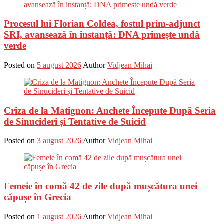
Procesul lui Florian Coldea, fostul prim-adjunct
SRI, avansează în instanță: DNA primește undă
verde
Posted on
5 august 2026
Author
Vidjean Mihai
Criza de la Matignon: Anchete Începute După Seria
de Sinucideri și Tentative de Suicid
Posted on
3 august 2026
Author
Vidjean Mihai
Femeie în comă 42 de zile după mușcătura unei
căpușe în Grecia
Posted on
1 august 2026
Author
Vidjean Mihai