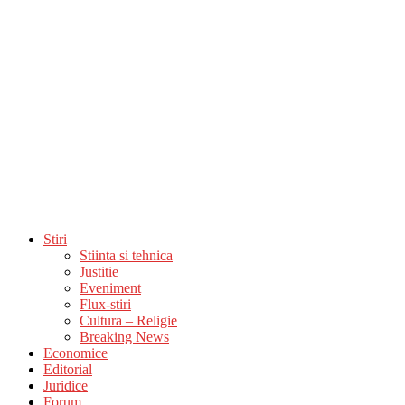
Stiri
Stiinta si tehnica
Justitie
Eveniment
Flux-stiri
Cultura – Religie
Breaking News
Economice
Editorial
Juridice
Forum