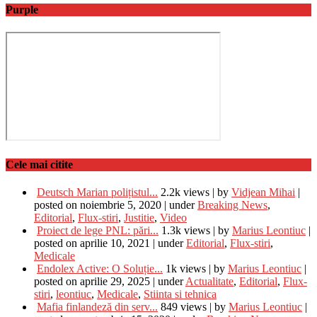
Purple
Cele mai citite
Deutsch Marian polițistul...
2.2k views
|
by
Vidjean Mihai
|
posted on noiembrie 5, 2020
|
under
Breaking News
,
Editorial
,
Flux-stiri
,
Justitie
,
Video
Proiect de lege PNL: pări...
1.3k views
|
by
Marius Leontiuc
|
posted on aprilie 10, 2021
|
under
Editorial
,
Flux-stiri
,
Medicale
Endolex Active: O Soluție...
1k views
|
by
Marius Leontiuc
|
posted on aprilie 29, 2025
|
under
Actualitate
,
Editorial
,
Flux-
stiri
,
leontiuc
,
Medicale
,
Stiinta si tehnica
Mafia finlandeză din serv...
849 views
|
by
Marius Leontiuc
|