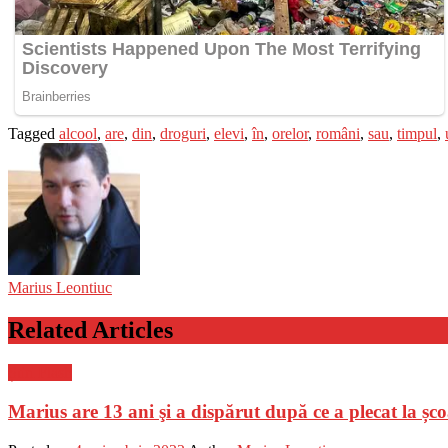
Tagged
alcool
,
are
,
din
,
droguri
,
elevi
,
în
,
orelor
,
români
,
sau
,
timpul
,
Marius Leontiuc
Related Articles
Știri Flash
Marius are 13 ani şi a dispărut după ce a plecat la școa