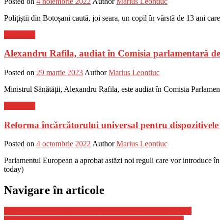
Posted on
4 noiembrie 2022
Author
Marius Leontiuc
Polițiștii din Botoșani caută, joi seara, un copil în vârstă de 13 ani car
Știri Flash
Alexandru Rafila, audiat în Comisia parlamentară de 
Posted on
29 martie 2023
Author
Marius Leontiuc
Ministrul Sănătății, Alexandru Rafila, este audiat în Comisia Parlament
Știri Flash
Reforma încărcătorului universal pentru dispozitivele
Posted on
4 octombrie 2022
Author
Marius Leontiuc
Parlamentul European a aprobat astăzi noi reguli care vor introduce în 
today)
Navigare în articole
Ţara care va cumpăra petrol cu aur în loc de dolari americani
Grădiniţe de la sat, mai moderne decât la oraş, în Botoşani