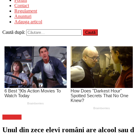
Forum
Contact
Regulament
Anunturi
Adauga articol
Caută după:
Știri Flash
Unul din zece elevi români are alcool sau 