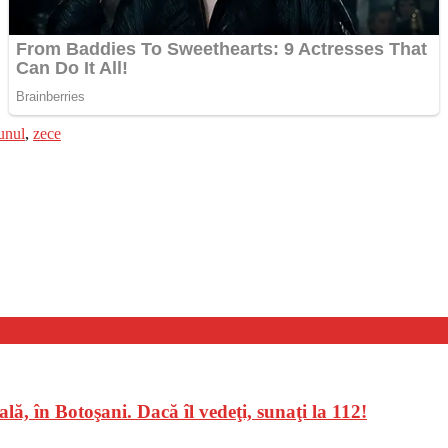
unul
,
zece
lă, în Botoşani. Dacă îl vedeţi, sunaţi la 112!