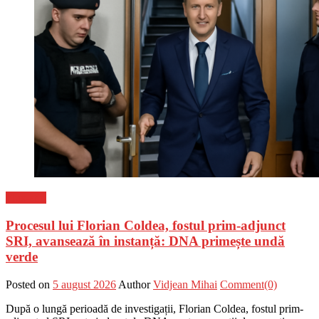
Flux-stiri
Procesul lui Florian Coldea, fostul prim-adjunct
SRI, avansează în instanță: DNA primește undă
verde
Posted on
5 august 2026
Author
Vidjean Mihai
Comment(0)
După o lungă perioadă de investigații, Florian Coldea, fostul prim-