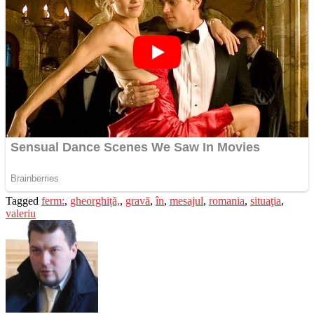
Tagged
ferm:
,
gheorghiță,
,
gravă
,
în
,
mesajul
,
romania
,
situaţia
,
valeriu