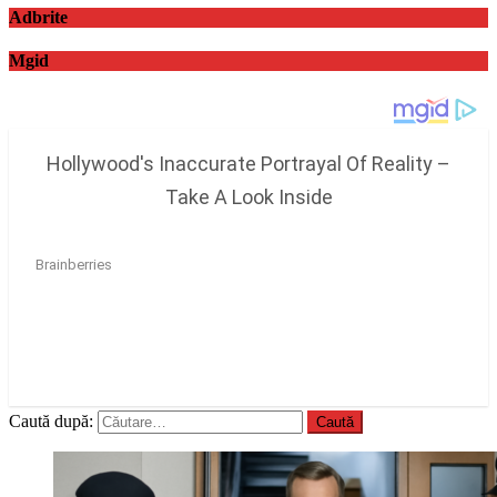
Adbrite
Mgid
Caută după: