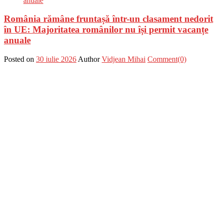
România rămâne fruntașă într-un clasament nedorit
în UE: Majoritatea românilor nu își permit vacanțe
anuale
Posted on
30 iulie 2026
Author
Vidjean Mihai
Comment(0)