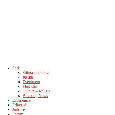
Stiri
Stiinta si tehnica
Justitie
Eveniment
Flux-stiri
Cultura – Religie
Breaking News
Economice
Editorial
Juridice
Forum