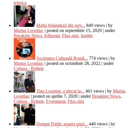
tehnica
Mafia finlandeză din serv...
849 views
|
by
Marius Leontiuc
|
posted on septembrie 15, 2020
|
under
Breaking News
,
Editorial
,
Flux-stiri
,
Justitie
Societatea Culturală Româ...
774 views
|
by
Marius Leontiuc
|
posted on octombrie 28, 2022
|
under
Cultura - Religie
Tinu Leontiuc a plecat la...
461 views
|
by
Marius
Leontiuc
|
posted on aprilie 7, 2020
|
under
Breaking News
,
Cultura - Religie
,
Eveniment
,
Flux-stiri
Denunț Public asupra unui...
440 views
|
by