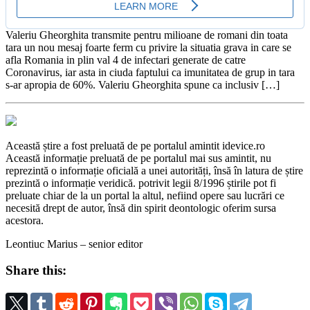
Valeriu Gheorghita transmite pentru milioane de romani din toata
tara un nou mesaj foarte ferm cu privire la situatia grava in care se
afla Romania in plin val 4 de infectari generate de catre
Coronavirus, iar asta in ciuda faptului ca imunitatea de grup in tara
s-ar apropia de 60%. Valeriu Gheorghita spune ca inclusiv […]
Această știre a fost preluată de pe portalul amintit idevice.ro
Această informație preluată de pe portalul mai sus amintit, nu
reprezintă o informație oficială a unei autorități, însă în latura de știre
prezintă o informație veridică. potrivit legii 8/1996 știrile pot fi
preluate chiar de la un portal la altul, nefiind opere sau lucrări ce
necesită drept de autor, însă din spirit deontologic oferim sursa
acestora.
Leontiuc Marius – senior editor
Share this: