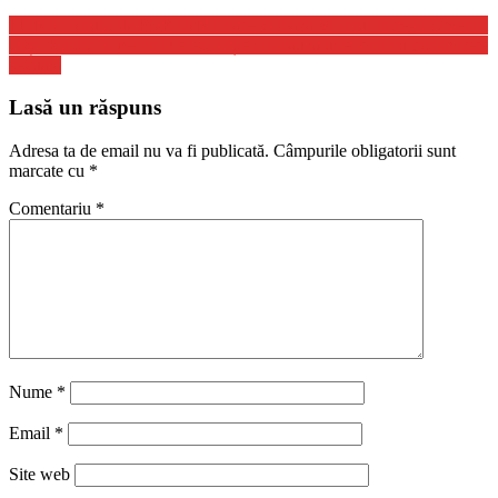
LUNA: Anunt IMPORTANT care Vizeaza Viitorul Intregii Omeniri
Urșii Koala, în pericol de extincție din cauza unei boli cu transmitere
sexuală
Lasă un răspuns
Adresa ta de email nu va fi publicată.
Câmpurile obligatorii sunt
marcate cu
*
Comentariu
*
Nume
*
Email
*
Site web