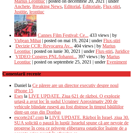
Marius Leontiuc
|
posted on decembrie 20, 2021
|
under
Anchete
,
Breaking News
,
Editorial
,
Editoriale
,
Flux-stiri
,
Justitie
,
leontiuc
Cannes Film Festival: Ce...
433 views
|
by
Vidjean Mihai
|
posted on mai 19, 2024
|
under
Flux-stiri
Decizie CCR: Revocarea Av...
404 views
|
by
Marius
Leontiuc
|
posted on iunie 30, 2021
|
under
Flux-stiri
,
Juridice
VIDEO Congres PNL/Iohanni...
397 views
|
by
Marius
Leontiuc
|
posted on septembrie 25, 2021
|
under
Eveniment
Comentarii recente
Daniel
la
Ce părere are un director executiv despre noul
iPhone 15
Eses
la
LIVE UPDATE. Ziua 621 de război. O explozie
uriașă a avut loc în sudul Ucrainei/ Aproximativ 200 de
vehicule blindate rusești au fost distruse în timpul bătăliilor
dintr-un oraș din Donbas
escorte247.com
la
LIVE UPDATE. Război în Israel, ziua 30.
SUA solicită o pauză în luptă/ Israelul spune că are nevoie de
progrese în ceea ce privește eliberarea ostaticilor înainte de a