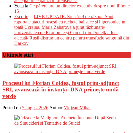
accepta orice pauză în ofensiva sa
Yetta
la
Ce părere are un director executiv despre noul iPhone
15
Escorte
la
LIVE UPDATE. Ziua 529 de război. Sunt
raportate atacuri rusești cu rachete balistice şi hipersonice în
toată Ucraina. Maria Zaharova a jurat răzbunare/
Universitatea de Economie și Comerț din Donețk a fost
atacată/ Ruşii distrug un centru pentru transfuzie sanguină din
Harkov
Ultimele știri
Procesul lui Florian Coldea, fostul prim-adjunct
SRI, avansează în instanță: DNA primește undă
verde
Posted on
5 august 2026
Author
Vidjean Mihai