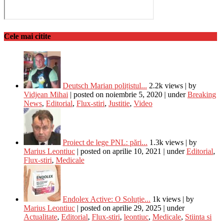
Cele mai citite
Deutsch Marian polițistul...
2.2k views
|
by
Vidjean Mihai
|
posted on noiembrie 5, 2020
|
under
Breaking
News
,
Editorial
,
Flux-stiri
,
Justitie
,
Video
Proiect de lege PNL: pări...
1.3k views
|
by
Marius Leontiuc
|
posted on aprilie 10, 2021
|
under
Editorial
,
Flux-stiri
,
Medicale
Endolex Active: O Soluție...
1k views
|
by
Marius Leontiuc
|
posted on aprilie 29, 2025
|
under
Actualitate
,
Editorial
,
Flux-stiri
,
leontiuc
,
Medicale
,
Stiinta si