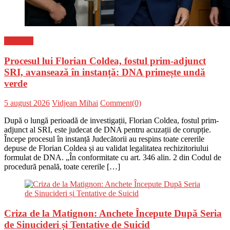
Flux-stiri
Procesul lui Florian Coldea, fostul prim-adjunct
SRI, avansează în instanță: DNA primește undă
verde
Posted
Author
5 august 2026
Vidjean Mihai
Comment(0)
on
După o lungă perioadă de investigații, Florian Coldea, fostul prim-
adjunct al SRI, este judecat de DNA pentru acuzații de corupție.
Începe procesul în instanță Judecătorii au respins toate cererile
depuse de Florian Coldea și au validat legalitatea rechizitoriului
formulat de DNA. „În conformitate cu art. 346 alin. 2 din Codul de
procedură penală, toate cererile […]
Criza de la Matignon: Anchete Începute După Seria
de Sinucideri și Tentative de Suicid