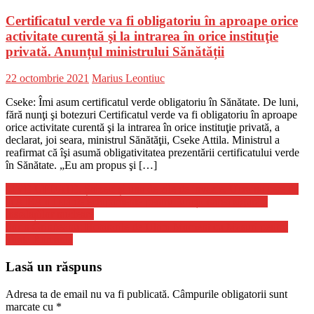
Certificatul verde va fi obligatoriu în aproape orice
activitate curentă şi la intrarea în orice instituţie
privată. Anunțul ministrului Sănătății
Posted
Author
22 octombrie 2021
Marius Leontiuc
on
Cseke: Îmi asum certificatul verde obligatoriu în Sănătate. De luni,
fără nunţi şi botezuri Certificatul verde va fi obligatoriu în aproape
orice activitate curentă şi la intrarea în orice instituţie privată, a
declarat, joi seara, ministrul Sănătăţii, Cseke Attila. Ministrul a
reafirmat că îşi asumă obligativitatea prezentării certificatului verde
în Sănătate. „Eu am propus şi […]
Navigare
LIVE UPDATE. Șaizeci și una de zile de invazie. Ucraina cere de
la AIEA o listă de echipamente pentru funcționarea sigură a
în
instalațiilor nucleare
articole
Sorin Grindeanu: Hotararile de Ultim Moment cu Masuri pentru
Toata Romania
Lasă un răspuns
Adresa ta de email nu va fi publicată.
Câmpurile obligatorii sunt
marcate cu
*