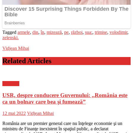
Tagged
armele
,
din
,
în
,
mizează
,
pe
,
război
,
sua:
,
trimise
,
volodimir
,
zelenski.
Vidjean Mihai
Related Articles
Flux-stiri
USR, despre conducere Guvernului: ,,România este
ca un bolnav care bea şi fumează”
Posted
Author
12 mai 2022
Vidjean Mihai
on
România are un premier general care nu înţelege economie şi un
ministru de Finanţe inexistent în spaţiul public, a declarat