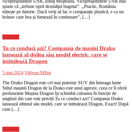
vicepreşedintele USR, Ionuţ Moşteanu. Vicepreşedintele USR mai
spune că „trebuie oprit dezmăţul bugetar”. ,,Practic, România
trăieşte pe datorie. Dacă vreţi să fac o comparaţie plastică, e ca un
bolnav care bea şi fumează în continuare”, […]
Flux-stiri
Tu ce conduci azi? Compania de mașini Drako
lansează al doilea său model electric, care se
intitulează Dragon
Posted
Author
5 mai 2024
Vidjean Mihai
on
The Drako Dragon este cel mai puternic SUV din întreaga lume
Stilul mașinii Dragon de la Drako este unul agresiv, ceea ce îi oferă
profunzime Mașina Dragon își schimbă culoarea în funcție de
unghiul din care este privită Tu ce conduci azi? Compania Drako
lansează ultimul său model, care se intitulează Dragon. Exact! După
cum […]
Flux-stiri