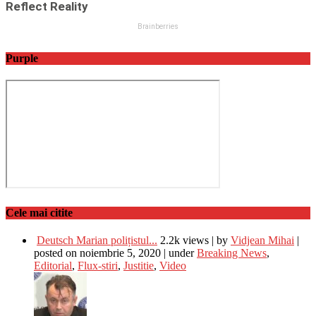
Purple
Cele mai citite
Deutsch Marian polițistul...
2.2k views
|
by
Vidjean Mihai
|
posted on noiembrie 5, 2020
|
under
Breaking News
,
Editorial
,
Flux-stiri
,
Justitie
,
Video