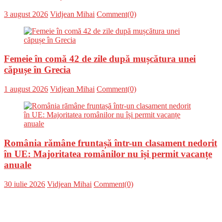
Posted
Author
3 august 2026
Vidjean Mihai
Comment(0)
on
Femeie în comă 42 de zile după mușcătura unei
căpușe în Grecia
Posted
Author
1 august 2026
Vidjean Mihai
Comment(0)
on
România rămâne fruntașă într-un clasament nedorit
în UE: Majoritatea românilor nu își permit vacanțe
anuale
Posted
Author
30 iulie 2026
Vidjean Mihai
Comment(0)
on