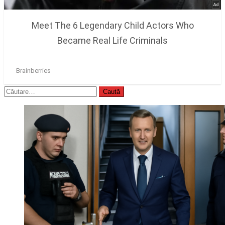
Caută
după: