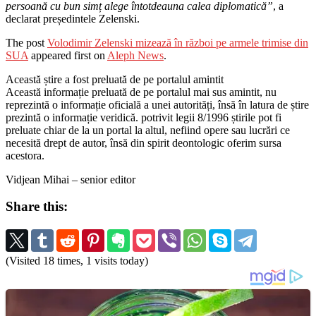
persoană cu bun simț alege întotdeauna calea diplomatică”
, a
declarat președintele Zelenski.
The post
Volodimir Zelenski mizează în război pe armele trimise din
SUA
appeared first on
Aleph News
.
Această știre a fost preluată de pe portalul amintit
Această informație preluată de pe portalul mai sus amintit, nu
reprezintă o informație oficială a unei autorități, însă în latura de știre
prezintă o informație veridică. potrivit legii 8/1996 știrile pot fi
preluate chiar de la un portal la altul, nefiind opere sau lucrări ce
necesită drept de autor, însă din spirit deontologic oferim sursa
acestora.
Vidjean Mihai – senior editor
Share this:
(Visited 18 times, 1 visits today)