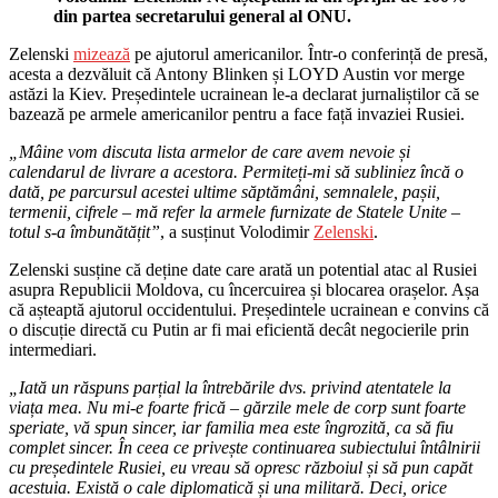
din partea secretarului general al ONU.
Zelenski
mizează
pe ajutorul americanilor. Într-o conferință de presă,
acesta a dezvăluit că Antony Blinken și LOYD Austin vor merge
astăzi la Kiev. Președintele ucrainean le-a declarat jurnaliștilor că se
bazează pe armele americanilor pentru a face față invaziei Rusiei.
„Mâine vom discuta lista armelor de care avem nevoie și
calendarul de livrare a acestora. Permiteți-mi să subliniez încă o
dată, pe parcursul acestei ultime săptămâni, semnalele, pașii,
termenii, cifrele – mă refer la armele furnizate de Statele Unite –
totul s-a îmbunătățit”
, a susținut Volodimir
Zelenski
.
Zelenski susține că deține date care arată un potential atac al Rusiei
asupra Republicii Moldova, cu încercuirea și blocarea orașelor. Așa
că așteaptă ajutorul occidentului. Președintele ucrainean e convins că
o discuție directă cu Putin ar fi mai eficientă decât negocierile prin
intermediari.
„Iată un răspuns parțial la întrebările dvs. privind atentatele la
viața mea. Nu mi-e foarte frică – gărzile mele de corp sunt foarte
speriate, vă spun sincer, iar familia mea este îngrozită, ca să fiu
complet sincer. În ceea ce privește continuarea subiectului întâlnirii
cu președintele Rusiei, eu vreau să opresc războiul și să pun capăt
acestuia. Există o cale diplomatică și una militară. Deci, orice