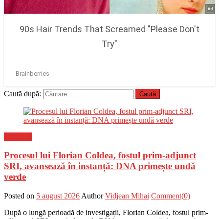
Caută după:
Flux-stiri
Procesul lui Florian Coldea, fostul prim-adjunct
SRI, avansează în instanță: DNA primește undă
verde
Posted on
5 august 2026
Author
Vidjean Mihai
Comment(0)
După o lungă perioadă de investigații, Florian Coldea, fostul prim-