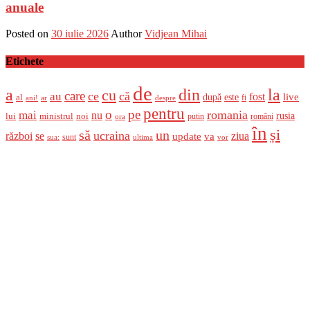
anuale
Posted on
30 iulie 2026
Author
Vidjean Mihai
Etichete
de
a
din
la
cu
care
ce
că
au
fost
live
după
este
al
fi
ani!
ar
despre
pentru
o
pe
romania
mai
nu
ministrul
rusia
lui
noi
români
putin
ora
în
și
un
să
ucraina
război
se
update
ziua
va
sunt
sua:
ultima
vor