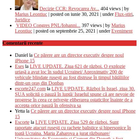
Decizie CCR: Revocarea Av...
404 views
|
by
Marius Leontiuc
|
posted on iunie 30, 2021
|
under
Flux-stiri
,
Juridice
VIDEO Congres PNL/Iohanni...
397 views
|
by
Marius
Leontiuc
|
posted on septembrie 25, 2021
|
under
Eveniment
Comentarii recente
Daniel
la
Ce părere are un director executiv despre noul
iPhone 15
Eses
la
LIVE UPDATE. Ziua 621 de război. O explozie
uriașă a avut loc în sudul Ucrainei/ Aproximativ 200 de
vehicule blindate rusești au fost distruse în timpul bătăliilor
dintr-un oraș din Donbas
escorte247.com
la
LIVE UPDATE. Război în Israel, ziua 30.
SUA solicită o pauză în luptă/ Israelul spune că are nevoie de
progrese în ceea ce privește eliberarea ostaticilor înainte de a
accepta orice pauză în ofensiva sa
Yetta
la
Ce părere are un director executiv despre noul iPhone
15
Escorte
la
LIVE UPDATE. Ziua 529 de război. Sunt
raportate atacuri rusești cu rachete balistice şi hipersonice în
toată Ucraina. Maria Zaharova a jurat răzbunare/
Universitatea de Economie și Comerț din Donețk a fost