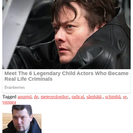
Tagged
anunțul
,
de
,
meteorologilor:
,
radical
,
sâmbătă,
,
schimbă
,
se
,
vremea