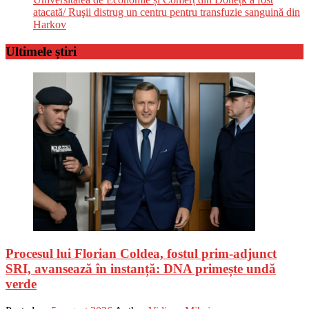
atacată/ Ruşii distrug un centru pentru transfuzie sanguină din
Harkov
Ultimele știri
Procesul lui Florian Coldea, fostul prim-adjunct
SRI, avansează în instanță: DNA primește undă
verde