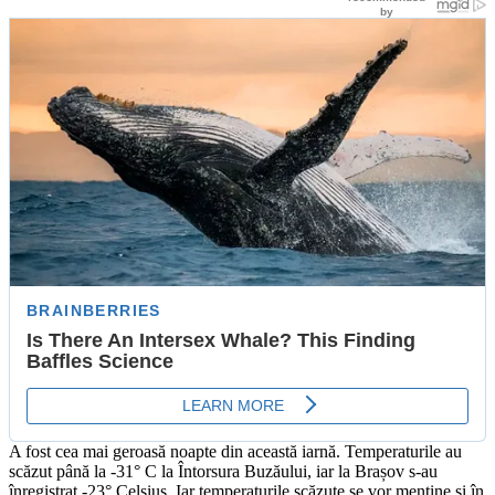
A fost cea mai geroasă noapte din această iarnă. Temperaturile au
scăzut până la -31° C la Întorsura Buzăului, iar la Brașov s-au
înregistrat -23° Celsius. Iar temperaturile scăzute se vor menține și în