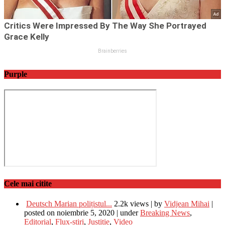
Purple
Cele mai citite
Deutsch Marian polițistul...
2.2k views
|
by
Vidjean Mihai
|
posted on noiembrie 5, 2020
|
under
Breaking News
,
Editorial
,
Flux-stiri
,
Justitie
,
Video