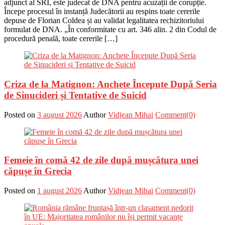
adjunct al SRI, este judecat de DNA pentru acuzații de corupție.
Începe procesul în instanță Judecătorii au respins toate cererile
depuse de Florian Coldea și au validat legalitatea rechizitoriului
formulat de DNA. „În conformitate cu art. 346 alin. 2 din Codul de
procedură penală, toate cererile […]
Criza de la Matignon: Anchete Începute După Seria
de Sinucideri și Tentative de Suicid
Posted on
3 august 2026
Author
Vidjean Mihai
Comment(0)
Femeie în comă 42 de zile după mușcătura unei
căpușe în Grecia
Posted on
1 august 2026
Author
Vidjean Mihai
Comment(0)