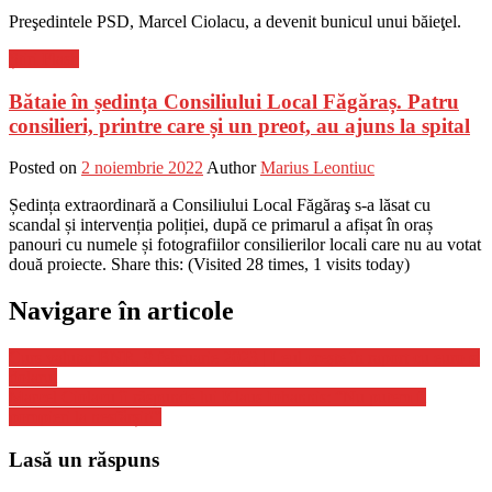
Preşedintele PSD, Marcel Ciolacu, a devenit bunicul unui băieţel.
Știri Flash
Bătaie în ședința Consiliului Local Făgăraș. Patru
consilieri, printre care și un preot, au ajuns la spital
Posted on
2 noiembrie 2022
Author
Marius Leontiuc
Ședința extraordinară a Consiliului Local Făgăraş s-a lăsat cu
scandal și intervenția poliției, după ce primarul a afișat în oraș
panouri cu numele și fotografiilor consilierilor locali care nu au votat
două proiecte. Share this: (Visited 28 times, 1 visits today)
Navigare în articole
Curs valutar BNR, 9 februarie 2023 | Leul creşte în raport cu euro şi
dolarul
Marcel Ciolacu îi răspunde lui Klaus Iohannis: “Nu putem fi
pompieri la nesfârșit!”
Lasă un răspuns