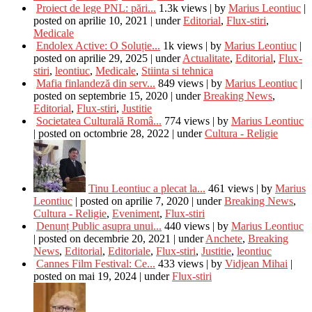
Proiect de lege PNL: pări...
1.3k views
|
by
Marius Leontiuc
|
posted on aprilie 10, 2021
|
under
Editorial
,
Flux-stiri
,
Medicale
Endolex Active: O Soluție...
1k views
|
by
Marius Leontiuc
|
posted on aprilie 29, 2025
|
under
Actualitate
,
Editorial
,
Flux-
stiri
,
leontiuc
,
Medicale
,
Stiinta si tehnica
Mafia finlandeză din serv...
849 views
|
by
Marius Leontiuc
|
posted on septembrie 15, 2020
|
under
Breaking News
,
Editorial
,
Flux-stiri
,
Justitie
Societatea Culturală Româ...
774 views
|
by
Marius Leontiuc
|
posted on octombrie 28, 2022
|
under
Cultura - Religie
Tinu Leontiuc a plecat la...
461 views
|
by
Marius
Leontiuc
|
posted on aprilie 7, 2020
|
under
Breaking News
,
Cultura - Religie
,
Eveniment
,
Flux-stiri
Denunț Public asupra unui...
440 views
|
by
Marius Leontiuc
|
posted on decembrie 20, 2021
|
under
Anchete
,
Breaking
News
,
Editorial
,
Editoriale
,
Flux-stiri
,
Justitie
,
leontiuc
Cannes Film Festival: Ce...
433 views
|
by
Vidjean Mihai
|
posted on mai 19, 2024
|
under
Flux-stiri