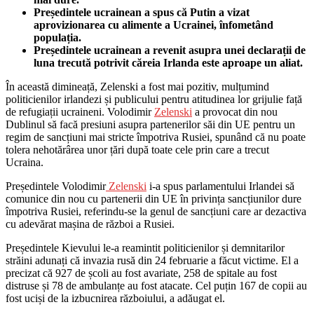
Președintele ucrainean a spus că Putin a vizat
aprovizionarea cu alimente a Ucrainei, înfometând
populația.
Președintele ucrainean a revenit asupra unei declarații de
luna trecută potrivit căreia Irlanda este aproape un aliat.
În această dimineață, Zelenski a fost mai pozitiv, mulțumind
politicienilor irlandezi și publicului pentru atitudinea lor grijulie față
de refugiații ucraineni. Volodimir
Zelenski
a provocat din nou
Dublinul să facă presiuni asupra partenerilor săi din UE pentru un
regim de sancțiuni mai stricte împotriva Rusiei, spunând că nu poate
tolera nehotărârea unor țări după toate cele prin care a trecut
Ucraina.
Președintele Volodimir
Zelenski
i-a spus parlamentului Irlandei să
comunice din nou cu partenerii din UE în privința sancțiunilor dure
împotriva Rusiei, referindu-se la genul de sancțiuni care ar dezactiva
cu adevărat mașina de război a Rusiei.
Președintele Kievului le-a reamintit politicienilor și demnitarilor
străini adunați că invazia rusă din 24 februarie a făcut victime. El a
precizat că 927 de școli au fost avariate, 258 de spitale au fost
distruse și 78 de ambulanțe au fost atacate. Cel puțin 167 de copii au
fost uciși de la izbucnirea războiului, a adăugat el.