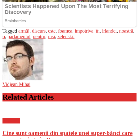
Tagged
armă!
,
discurs
,
este
,
foamea
,
impotriva
,
în
,
irlandei
,
noastră
,
o
,
parlamentul
,
pentru
,
rusi
,
zelenski.
Vidjean Mihai
Related Articles
Flux-stiri
Cine sunt oamenii din spatele unei super-bănci care