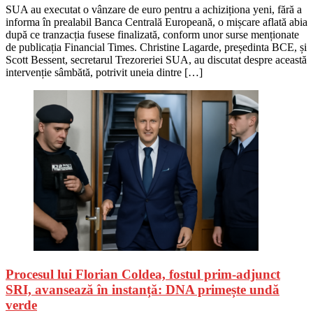
SUA au executat o vânzare de euro pentru a achiziționa yeni, fără a
informa în prealabil Banca Centrală Europeană, o mișcare aflată abia
după ce tranzacția fusese finalizată, conform unor surse menționate
de publicația Financial Times. Christine Lagarde, președinta BCE, și
Scott Bessent, secretarul Trezoreriei SUA, au discutat despre această
intervenție sâmbătă, potrivit uneia dintre […]
Procesul lui Florian Coldea, fostul prim-adjunct
SRI, avansează în instanță: DNA primește undă
verde