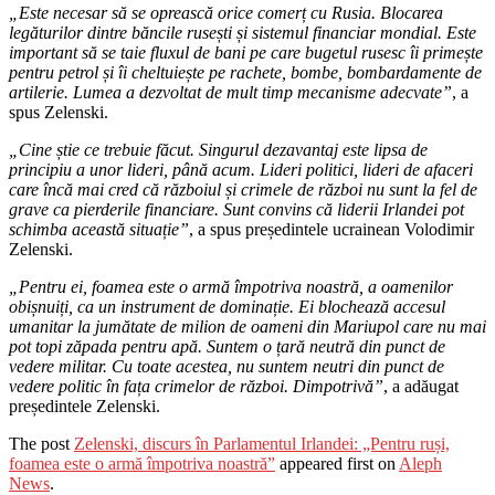
„Este necesar să se oprească orice comerț cu Rusia. Blocarea
legăturilor dintre băncile rusești și sistemul financiar mondial. Este
important să se taie fluxul de bani pe care bugetul rusesc îi primește
pentru petrol și îi cheltuiește pe rachete, bombe, bombardamente de
artilerie. Lumea a dezvoltat de mult timp mecanisme adecvate”
, a
spus Zelenski.
„Cine știe ce trebuie făcut. Singurul dezavantaj este lipsa de
principiu a unor lideri, până acum. Lideri politici, lideri de afaceri
care încă mai cred că războiul și crimele de război nu sunt la fel de
grave ca pierderile financiare. Sunt convins că liderii Irlandei pot
schimba această situație”
, a spus președintele ucrainean Volodimir
Zelenski.
„Pentru ei, foamea este o armă împotriva noastră, a oamenilor
obișnuiți, ca un instrument de dominație. Ei blochează accesul
umanitar la jumătate de milion de oameni din Mariupol care nu mai
pot topi zăpada pentru apă. Suntem o țară neutră din punct de
vedere militar. Cu toate acestea, nu suntem neutri din punct de
vedere politic în fața crimelor de război. Dimpotrivă”
, a adăugat
președintele Zelenski.
The post
Zelenski, discurs în Parlamentul Irlandei: „Pentru ruși,
foamea este o armă împotriva noastră”
appeared first on
Aleph
News
.