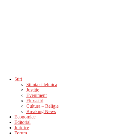
Stiri
Stiinta si tehnica
Justitie
Eveniment
Flux-stiri
Cultura – Religie
Breaking News
Economice
Editorial
Juridice
Forum