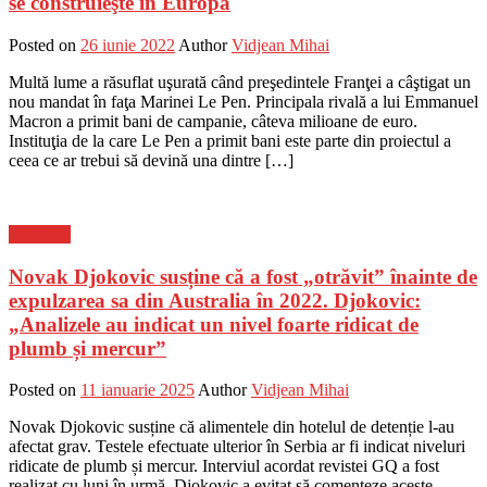
se construieşte în Europa
Posted on
26 iunie 2022
Author
Vidjean Mihai
Multă lume a răsuflat uşurată când preşedintele Franţei a câştigat un
nou mandat în faţa Marinei Le Pen. Principala rivală a lui Emmanuel
Macron a primit bani de campanie, câteva milioane de euro.
Instituţia de la care Le Pen a primit bani este parte din proiectul a
ceea ce ar trebui să devină una dintre […]
Flux-stiri
Novak Djokovic susține că a fost „otrăvit” înainte de
expulzarea sa din Australia în 2022. Djokovic:
„Analizele au indicat un nivel foarte ridicat de
plumb și mercur”
Posted on
11 ianuarie 2025
Author
Vidjean Mihai
Novak Djokovic susține că alimentele din hotelul de detenție l-au
afectat grav. Testele efectuate ulterior în Serbia ar fi indicat niveluri
ridicate de plumb și mercur. Interviul acordat revistei GQ a fost
realizat cu luni în urmă. Djokovic a evitat să comenteze aceste