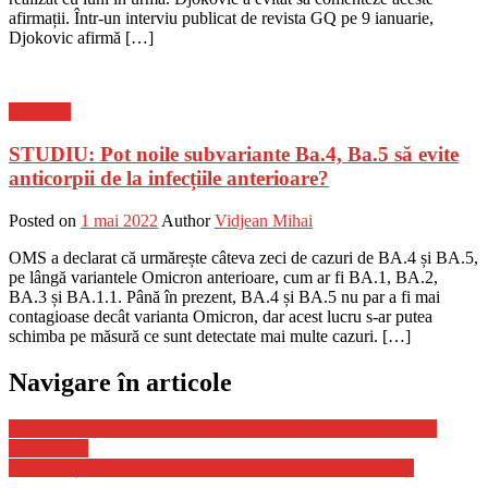
afirmații. Într-un interviu publicat de revista GQ pe 9 ianuarie,
Djokovic afirmă […]
Flux-stiri
STUDIU: Pot noile subvariante Ba.4, Ba.5 să evite
anticorpii de la infecțiile anterioare?
Posted on
1 mai 2022
Author
Vidjean Mihai
OMS a declarat că urmărește câteva zeci de cazuri de BA.4 și BA.5,
pe lângă variantele Omicron anterioare, cum ar fi BA.1, BA.2,
BA.3 și BA.1.1. Până în prezent, BA.4 și BA.5 nu par a fi mai
contagioase decât varianta Omicron, dar acest lucru s-ar putea
schimba pe măsură ce sunt detectate mai multe cazuri. […]
Navigare în articole
Poate sau nu Covid-19 să afecteze sănătatea mintală pe termen
îndelungat?
FBI anunță că a dejucat un atac cibernetic al hackerilor ruși