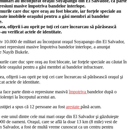
militari au înconjurat oraşul Soyapango din El Salvador, ca parte
resiuni masive împotriva bandelor interlope.
urile care duc spre oraş au fost blocate, iar forţele speciale au
toate imobilele oraşului pentru a găsi membri ai bandelor
e.
a, ofiţerii i-au oprit pe toţi cei care încearcau să părăsească
e-au verificat actele de identitate.
v 10.000 de militari au înconjurat oraşul Soyapango din El Salvador,
unei represiuni masive împotriva bandelor interlope, a anunţat
le Nayib Bukele.
rile care duc spre oraş au fost blocate, iar forţele speciale au căutat în
lele oraşului pentru a găsi membri ai bandelor infractoare.
, ofiţerii i-au oprit pe toţi cei care încearcau să părăsească oraşul şi
cat actele de identitate.
a face parte dintr-o represiune masivă
împotriva
bandelor după o
violenţei la începutul acestui an.
ustiţiei a spus că 12 persoane au fost
arestate
până acum.
ste unul dintre cele mai mari oraşe din El Salvador şi găzduieşte
00 de oameni. Oraşul, care se află la doar 13 km (8 mile) vest de
n Salvador, a fost de multă vreme cunoscut ca un centru pentru