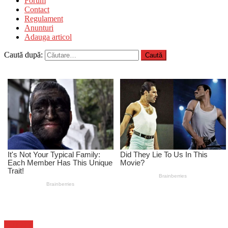
Forum
Contact
Regulament
Anunturi
Adauga articol
Caută după:
Flux-stiri