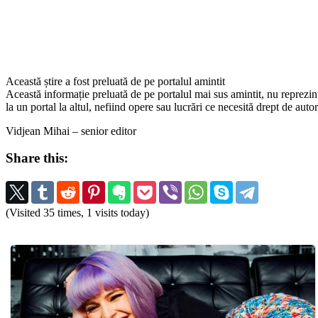
Această știre a fost preluată de pe portalul amintit
Această informație preluată de pe portalul mai sus amintit, nu reprezintă 
la un portal la altul, nefiind opere sau lucrări ce necesită drept de auto
Vidjean Mihai – senior editor
Share this:
(Visited 35 times, 1 visits today)