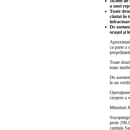
10.000 de 
a unei rep
Toate drum
căutat în 
infractoar
De asemene
oraşul şi l
Aproximati
ca parte a 
preşedinte
Toate drumu
toate imobi
De asemenea
le-au verifi
Operaţiune
creştere a 
Ministrul J
Soyapango e
peste 290.0
capitala Sa