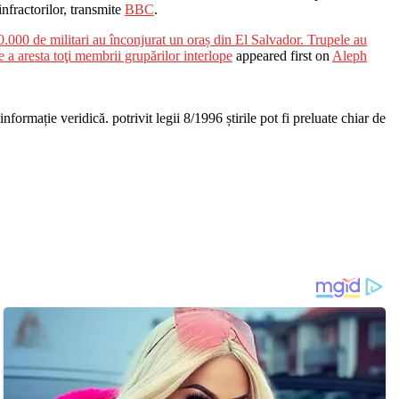
 infractorilor, transmite
BBC
.
0.000 de militari au înconjurat un oraș din El Salvador. Trupele au
 a aresta toţi membrii grupărilor interlope
appeared first on
Aleph
nformație veridică. potrivit legii 8/1996 știrile pot fi preluate chiar de