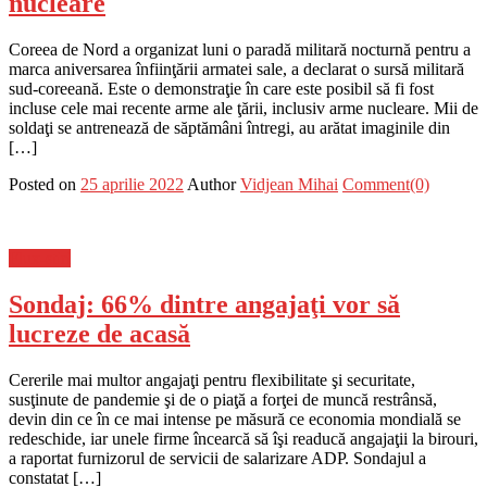
nucleare
Coreea de Nord a organizat luni o paradă militară nocturnă pentru a
marca aniversarea înfiinţării armatei sale, a declarat o sursă militară
sud-coreeană. Este o demonstraţie în care este posibil să fi fost
incluse cele mai recente arme ale ţării, inclusiv arme nucleare. Mii de
soldaţi se antrenează de săptămâni întregi, au arătat imaginile din
[…]
Posted on
25 aprilie 2022
Author
Vidjean Mihai
Comment(0)
Flux-stiri
Sondaj: 66% dintre angajaţi vor să
lucreze de acasă
Cererile mai multor angajaţi pentru flexibilitate şi securitate,
susţinute de pandemie şi de o piaţă a forţei de muncă restrânsă,
devin din ce în ce mai intense pe măsură ce economia mondială se
redeschide, iar unele firme încearcă să îşi readucă angajaţii la birouri,
a raportat furnizorul de servicii de salarizare ADP. Sondajul a
constatat […]