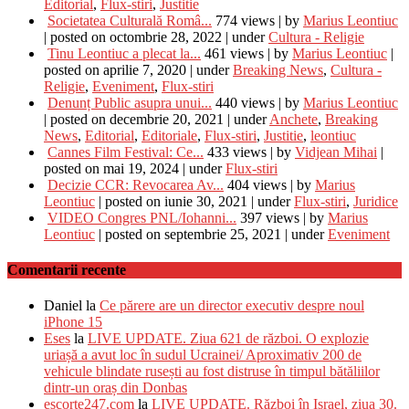
Editorial
,
Flux-stiri
,
Justitie
Societatea Culturală Româ...
774 views
|
by
Marius Leontiuc
|
posted on octombrie 28, 2022
|
under
Cultura - Religie
Tinu Leontiuc a plecat la...
461 views
|
by
Marius Leontiuc
|
posted on aprilie 7, 2020
|
under
Breaking News
,
Cultura -
Religie
,
Eveniment
,
Flux-stiri
Denunț Public asupra unui...
440 views
|
by
Marius Leontiuc
|
posted on decembrie 20, 2021
|
under
Anchete
,
Breaking
News
,
Editorial
,
Editoriale
,
Flux-stiri
,
Justitie
,
leontiuc
Cannes Film Festival: Ce...
433 views
|
by
Vidjean Mihai
|
posted on mai 19, 2024
|
under
Flux-stiri
Decizie CCR: Revocarea Av...
404 views
|
by
Marius
Leontiuc
|
posted on iunie 30, 2021
|
under
Flux-stiri
,
Juridice
VIDEO Congres PNL/Iohanni...
397 views
|
by
Marius
Leontiuc
|
posted on septembrie 25, 2021
|
under
Eveniment
Comentarii recente
Daniel
la
Ce părere are un director executiv despre noul
iPhone 15
Eses
la
LIVE UPDATE. Ziua 621 de război. O explozie
uriașă a avut loc în sudul Ucrainei/ Aproximativ 200 de
vehicule blindate rusești au fost distruse în timpul bătăliilor
dintr-un oraș din Donbas
escorte247.com
la
LIVE UPDATE. Război în Israel, ziua 30.