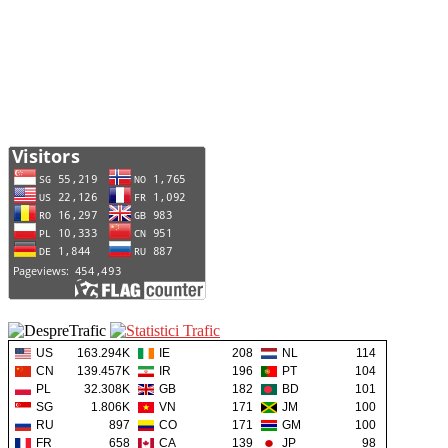
US
163.294K
IE
208
NL
114
CN
139.457K
IR
196
PT
104
PL
32.308K
GB
182
BD
101
SG
1.806K
VN
171
JM
100
RU
897
CO
171
GM
100
FR
658
CA
139
JP
98