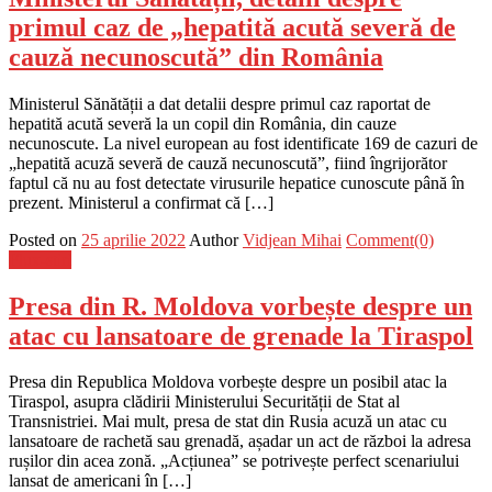
primul caz de „hepatită acută severă de
cauză necunoscută” din România
Ministerul Sănătății a dat detalii despre primul caz raportat de
hepatită acută severă la un copil din România, din cauze
necunoscute. La nivel european au fost identificate 169 de cazuri de
„hepatită acuză severă de cauză necunoscută”, fiind îngrijorător
faptul că nu au fost detectate virusurile hepatice cunoscute până în
prezent. Ministerul a confirmat că […]
Posted on
25 aprilie 2022
Author
Vidjean Mihai
Comment(0)
Flux-stiri
Presa din R. Moldova vorbește despre un
atac cu lansatoare de grenade la Tiraspol
Presa din Republica Moldova vorbește despre un posibil atac la
Tiraspol, asupra clădirii Ministerului Securității de Stat al
Transnistriei. Mai mult, presa de stat din Rusia acuză un atac cu
lansatoare de rachetă sau grenadă, așadar un act de război la adresa
rușilor din acea zonă. „Acțiunea” se potrivește perfect scenariului
lansat de americani în […]