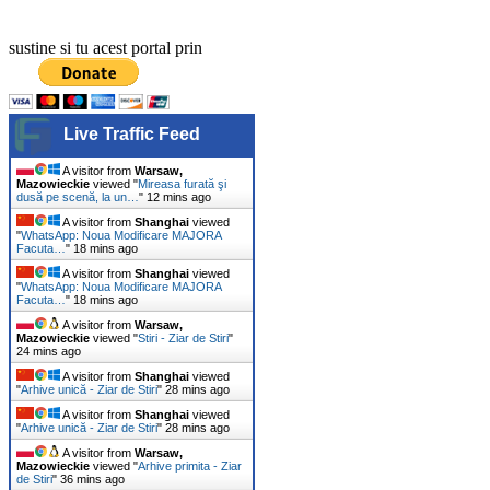
sustine si tu acest portal prin
Live Traffic Feed
A visitor from
Warsaw,
Mazowieckie
viewed "
Mireasa furată şi
dusă pe scenă, la un…
"
12 mins ago
A visitor from
Shanghai
viewed
"
WhatsApp: Noua Modificare MAJORA
Facuta…
"
18 mins ago
A visitor from
Shanghai
viewed
"
WhatsApp: Noua Modificare MAJORA
Facuta…
"
18 mins ago
A visitor from
Warsaw,
Mazowieckie
viewed "
Stiri - Ziar de Stiri
"
24 mins ago
A visitor from
Shanghai
viewed
"
Arhive unică - Ziar de Stiri
"
28 mins ago
A visitor from
Shanghai
viewed
"
Arhive unică - Ziar de Stiri
"
28 mins ago
A visitor from
Warsaw,
Mazowieckie
viewed "
Arhive primita - Ziar
de Stiri
"
36 mins ago