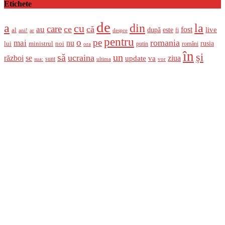
Etichete
de
a
din
la
cu
care
ce
că
au
fost
live
după
este
al
fi
ani!
ar
despre
pentru
o
pe
romania
mai
nu
ministrul
rusia
lui
noi
români
putin
ora
în
și
un
să
ucraina
război
se
update
ziua
va
sunt
sua:
ultima
vor