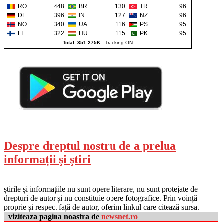
RO
448
BR
130
TR
96
DE
396
IN
127
NZ
96
NO
340
UA
116
PS
95
FI
322
HU
115
PK
95
Total: 351.275K
-
Tracking ON
Despre dreptul nostru de a prelua
informații şi ştiri
știrile și informațiile nu sunt opere literare, nu sunt protejate de
drepturi de autor și nu constituie opere fotografice. Prin voință
proprie și respect față de autor, oferim linkul care citează sursa.
viziteaza pagina noastra de
newsnet.ro