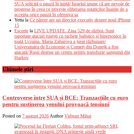
SUA solicită o pauză în luptă/ Israelul spune că are nevoie de
progrese în ceea ce privește eliberarea ostaticilor înainte de a
accepta orice pauză în ofensiva sa
Yetta
la
Ce părere are un director executiv despre noul iPhone
15
Escorte
la
LIVE UPDATE. Ziua 529 de război. Sunt
raportate atacuri rusești cu rachete balistice şi hipersonice în
toată Ucraina. Maria Zaharova a jurat răzbunare/
Universitatea de Economie și Comerț din Donețk a fost
atacată/ Ruşii distrug un centru pentru transfuzie sanguină din
Harkov
Ultimele știri
Controverse între SUA și BCE: Tranzacțiile cu euro
pentru susținerea yenului provoacă tensiuni
Posted on
7 august 2026
Author
Vidjean Mihai