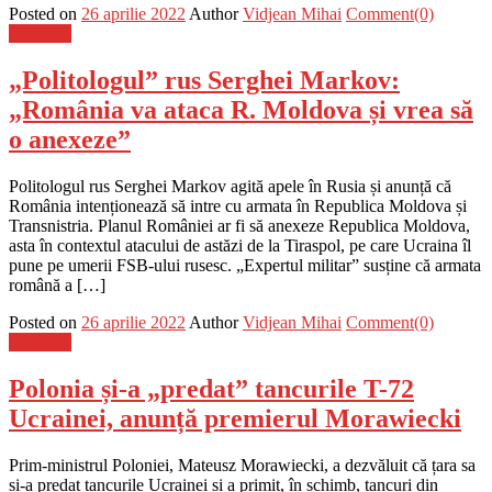
Posted on
26 aprilie 2022
Author
Vidjean Mihai
Comment(0)
Flux-stiri
„Politologul” rus Serghei Markov:
„România va ataca R. Moldova și vrea să
o anexeze”
Politologul rus Serghei Markov agită apele în Rusia și anunță că
România intenționează să intre cu armata în Republica Moldova și
Transnistria. Planul României ar fi să anexeze Republica Moldova,
asta în contextul atacului de astăzi de la Tiraspol, pe care Ucraina îl
pune pe umerii FSB-ului rusesc. „Expertul militar” susține că armata
română a […]
Posted on
26 aprilie 2022
Author
Vidjean Mihai
Comment(0)
Flux-stiri
Polonia și-a „predat” tancurile T-72
Ucrainei, anunță premierul Morawiecki
Prim-ministrul Poloniei, Mateusz Morawiecki, a dezvăluit că țara sa
și-a predat tancurile Ucrainei și a primit, în schimb, tancuri din