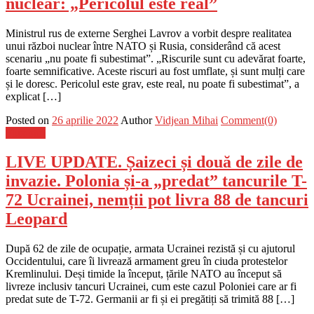
nuclear: „Pericolul este real”
Ministrul rus de externe Serghei Lavrov a vorbit despre realitatea
unui război nuclear între NATO și Rusia, considerând că acest
scenariu „nu poate fi subestimat”. „Riscurile sunt cu adevărat foarte,
foarte semnificative. Aceste riscuri au fost umflate, și sunt mulți care
și le doresc. Pericolul este grav, este real, nu poate fi subestimat”, a
explicat […]
Posted on
26 aprilie 2022
Author
Vidjean Mihai
Comment(0)
Flux-stiri
LIVE UPDATE. Șaizeci și două de zile de
invazie. Polonia și-a „predat” tancurile T-
72 Ucrainei, nemții pot livra 88 de tancuri
Leopard
După 62 de zile de ocupație, armata Ucrainei rezistă și cu ajutorul
Occidentului, care îi livrează armament greu în ciuda protestelor
Kremlinului. Deși timide la început, țările NATO au început să
livreze inclusiv tancuri Ucrainei, cum este cazul Poloniei care ar fi
predat sute de T-72. Germanii ar fi și ei pregătiți să trimită 88 […]