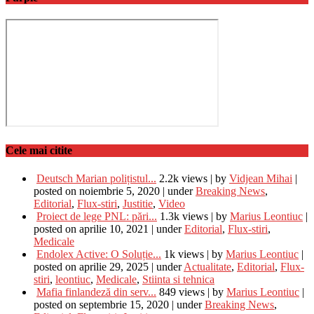
Cele mai citite
Deutsch Marian polițistul...
2.2k views
|
by
Vidjean Mihai
|
posted on noiembrie 5, 2020
|
under
Breaking News
,
Editorial
,
Flux-stiri
,
Justitie
,
Video
Proiect de lege PNL: pări...
1.3k views
|
by
Marius Leontiuc
|
posted on aprilie 10, 2021
|
under
Editorial
,
Flux-stiri
,
Medicale
Endolex Active: O Soluție...
1k views
|
by
Marius Leontiuc
|
posted on aprilie 29, 2025
|
under
Actualitate
,
Editorial
,
Flux-
stiri
,
leontiuc
,
Medicale
,
Stiinta si tehnica
Mafia finlandeză din serv...
849 views
|
by
Marius Leontiuc
|
posted on septembrie 15, 2020
|
under
Breaking News
,