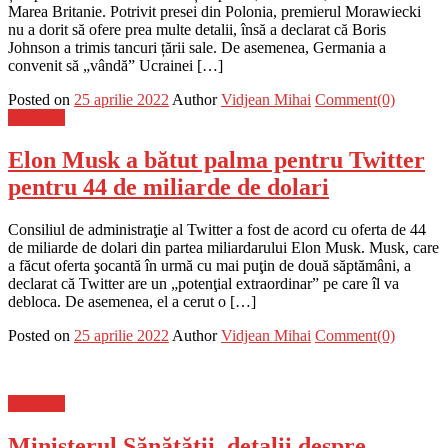
Marea Britanie. Potrivit presei din Polonia, premierul Morawiecki
nu a dorit să ofere prea multe detalii, însă a declarat că Boris
Johnson a trimis tancuri țării sale. De asemenea, Germania a
convenit să „vândă” Ucrainei […]
Posted on
25 aprilie 2022
Author
Vidjean Mihai
Comment(0)
Flux-stiri
Elon Musk a bătut palma pentru Twitter
pentru 44 de miliarde de dolari
Consiliul de administraţie al Twitter a fost de acord cu oferta de 44
de miliarde de dolari din partea miliardarului Elon Musk. Musk, care
a făcut oferta şocantă în urmă cu mai puţin de două săptămâni, a
declarat că Twitter are un „potenţial extraordinar” pe care îl va
debloca. De asemenea, el a cerut o […]
Posted on
25 aprilie 2022
Author
Vidjean Mihai
Comment(0)
Flux-stiri
Ministerul Sănătății, detalii despre