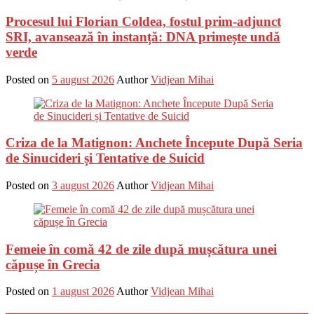
Procesul lui Florian Coldea, fostul prim-adjunct
SRI, avansează în instanță: DNA primește undă
verde
Posted on
5 august 2026
Author
Vidjean Mihai
Criza de la Matignon: Anchete Începute După Seria
de Sinucideri și Tentative de Suicid
Posted on
3 august 2026
Author
Vidjean Mihai
Femeie în comă 42 de zile după mușcătura unei
căpușe în Grecia
Posted on
1 august 2026
Author
Vidjean Mihai