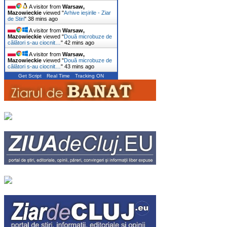
A visitor from
Warsaw,
Mazowieckie
viewed "
Arhive ieșirile - Ziar
de Stiri
"
38 mins ago
A visitor from
Warsaw,
Mazowieckie
viewed "
Două microbuze de
călători s-au ciocnit…
"
42 mins ago
A visitor from
Warsaw,
Mazowieckie
viewed "
Două microbuze de
călători s-au ciocnit…
"
43 mins ago
Get Script
Real Time
Tracking ON