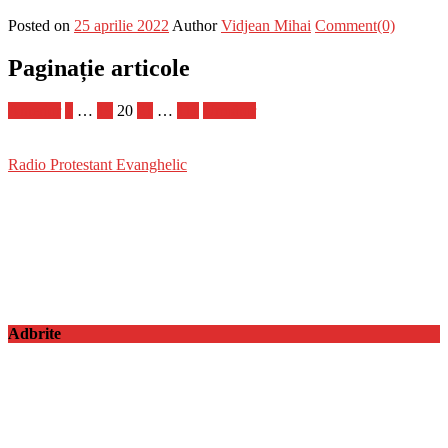
Posted on
25 aprilie 2022
Author
Vidjean Mihai
Comment(0)
Paginație articole
Anterior
1
…
19
20
21
…
111
Următor
Radio Protestant Evanghelic
Adbrite