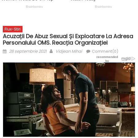
Flux-Stiri
Acuzații De Abuz Sexual Și Exploatare La Adresa
Personalului OMS. Reacția Organizației
Posted
Author
28 septembrie 2021
Vidjean Mihai
Comment(0)
on