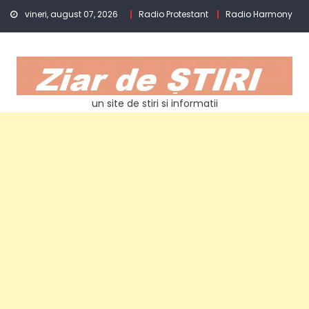
Skip
vineri, august 07, 2026
Radio Protestant
Radio Harmony
to
content
un site de stiri si informatii