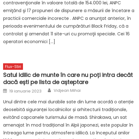
contravenţionale în valoare totală de 154.000 lei, ANPC
emiţând şi 17 propuneri de dispunere a măsurii de încetare a
practicii comerciale incorecte . ANPC a anunţat anterior, în
perioada evenimentului de cumpărături Black Friday, că a
controlat şi amendat 11 site-uri cu promoţii speciale. Cei 16
operatori economici […]
Flux-Stiri
Satul idilic de munte în care nu poți intra decât
dacă ești pe lista de așteptare
Author
Posted
Vidjean Mihai
19 ianuarie 2023
on
Unul dintre cele mai durabile sate din lume acordă o atenție
deosebită siguranței localnicilor și arhitecturii tradiționale,
evitând capcanele turismului de masă. Shirakawa, un sat
amenajat în mod tradițional în Alpii japonezi, este popular în
întreaga lume pentru atmosfera idilică. La începutul anilor