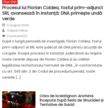
Flux-Stiri
Procesul lui Florian Coldea, fostul prim-adjunct
SRI, avansează în instanță: DNA primește undă
verde
Posted
5 august 2026
on
Author
Vidjean Mihai
Comment(0)
După o lungă perioadă de investigații, Florian Coldea, fostul
prim-adjunct al SRI, este judecat de DNA pentru acuzații de
corupție. Începe procesul în instanță Judecătorii au respins
toate cererile depuse de Florian Coldea și au validat
legalitatea rechizitoriului formulat de DNA. „În conformitate
cu art. 346 alin. 2 din Codul de procedură penală, toate
cererile […]
Criza de la Matignon: Anchete
Începute După Seria de Sinucideri și
Tentative de Suicid