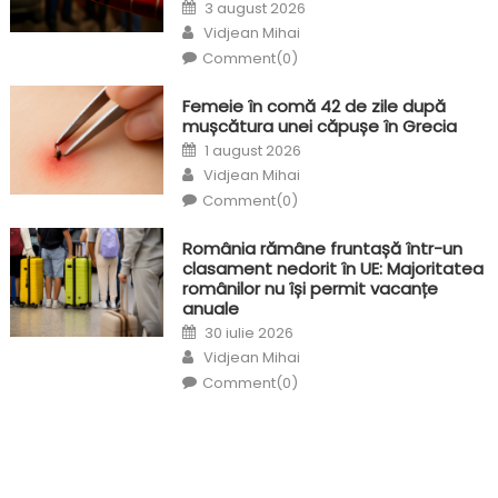
Posted
3 august 2026
on
Author
Vidjean Mihai
Comment(0)
Femeie în comă 42 de zile după
mușcătura unei căpușe în Grecia
Posted
1 august 2026
on
Author
Vidjean Mihai
Comment(0)
România rămâne fruntașă într-un
clasament nedorit în UE: Majoritatea
românilor nu își permit vacanțe
anuale
Posted
30 iulie 2026
on
Author
Vidjean Mihai
Comment(0)