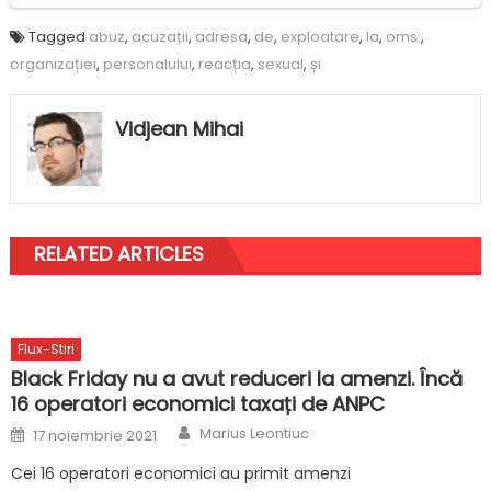
Tagged
abuz
,
acuzații
,
adresa
,
de
,
exploatare
,
la
,
oms:
,
organizației
,
personalului
,
reacția
,
sexual
,
și
Vidjean Mihai
RELATED ARTICLES
Flux-Stiri
Black Friday nu a avut reduceri la amenzi. Încă
16 operatori economici taxați de ANPC
Author
Posted
Marius Leontiuc
17 noiembrie 2021
on
Cei 16 operatori economici au primit amenzi