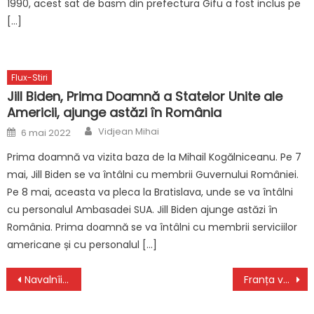
1990, acest sat de basm din prefectura Gifu a fost inclus pe
[…]
Flux-Stiri
Jill Biden, Prima Doamnă a Statelor Unite ale
Americii, ajunge astăzi în România
Author
Posted
Vidjean Mihai
6 mai 2022
on
Prima doamnă va vizita baza de la Mihail Kogălniceanu. Pe 7
mai, Jill Biden se va întâlni cu membrii Guvernului României.
Pe 8 mai, aceasta va pleca la Bratislava, unde se va întâlni
cu personalul Ambasadei SUA. Jill Biden ajunge astăzi în
România. Prima doamnă se va întâlni cu membrii serviciilor
americane și cu personalul […]
Navigare
Navalnîi, cel mai mare opozant al lui Putin, este acuzat de activități „extremiste”
Franța va vinde fregate Greciei. Macron a semnat cu ”parteneriat strategic” în zona Mării Mediterane
în