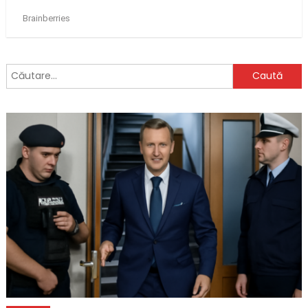
Caută
după: