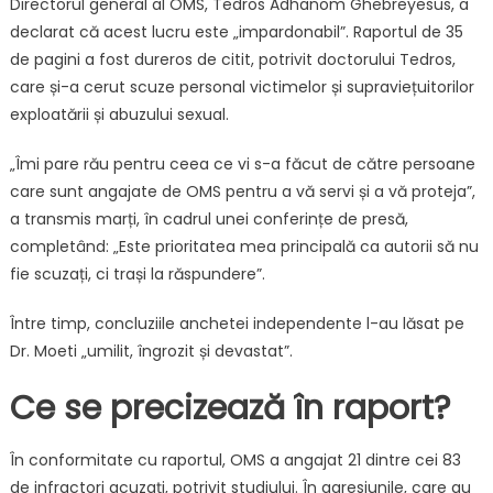
Directorul general al OMS, Tedros Adhanom Ghebreyesus, a
declarat că acest lucru este „impardonabil”. Raportul de 35
de pagini a fost dureros de citit, potrivit doctorului Tedros,
care și-a cerut scuze personal victimelor și supraviețuitorilor
exploatării și abuzului sexual.
„Îmi pare rău pentru ceea ce vi s-a făcut de către persoane
care sunt angajate de OMS pentru a vă servi și a vă proteja”,
a transmis marți, în cadrul unei conferințe de presă,
completând: „Este prioritatea mea principală ca autorii să nu
fie scuzați, ci trași la răspundere”.
Între timp, concluziile anchetei independente l-au lăsat pe
Dr. Moeti „umilit, îngrozit și devastat”.
Ce se precizează în raport?
În conformitate cu raportul, OMS a angajat 21 dintre cei 83
de infractori acuzați, potrivit studiului. În agresiunile, care au