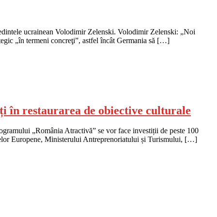
ședintele ucrainean Volodimir Zelenski. Volodimir Zelenski: „Noi
tegic „în termeni concreţi”, astfel încât Germania să […]
i în restaurarea de obiective culturale
rogramului „România Atractivă” se vor face investiții de peste 100
ctelor Europene, Ministerului Antreprenoriatului și Turismului, […]