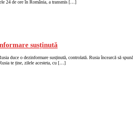
mele 24 de ore în România, a transmis […]
informare susținută
ia duce o dezinformare susținută, controlată. Rusia încearcă să spună c
sia te ține, zilele acesteta, cu […]