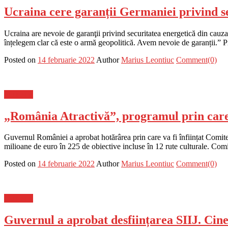
Ucraina cere garanții Germaniei privind s
Ucraina are nevoie de garanţii privind securitatea energetică din cau
înțelegem clar că este o armă geopolitică. Avem nevoie de garanții.” Pr
Posted on
14 februarie 2022
Author
Marius Leontiuc
Comment(0)
Flux-stiri
„România Atractivă”, programul prin care p
Guvernul României a aprobat hotărârea prin care va fi înființat Comit
milioane de euro în 225 de obiective incluse în 12 rute culturale. Comit
Posted on
14 februarie 2022
Author
Marius Leontiuc
Comment(0)
Flux-stiri
Guvernul a aprobat desființarea SIIJ. Cine