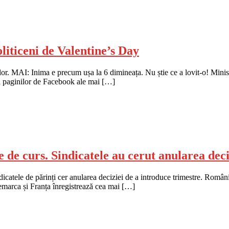
oliticeni de Valentine’s Day
or. MAI: Inima e precum ușa la 6 dimineața. Nu știe ce a lovit-o! Minister
ii paginilor de Facebook ale mai […]
e de curs. Sindicatele au cerut anularea deci
ndicatele de părinți cer anularea deciziei de a introduce trimestre. Român
emarca și Franța înregistrează cea mai […]