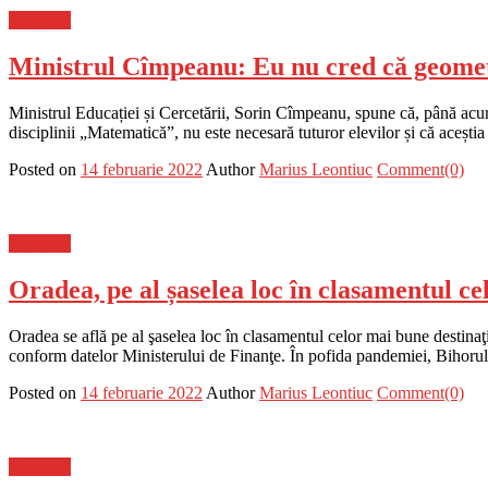
Flux-stiri
Ministrul Cîmpeanu: Eu nu cred că geometri
Ministrul Educației și Cercetării, Sorin Cîmpeanu, spune că, până acu
disciplinii „Matematică”, nu este necesară tuturor elevilor și că aceșt
Posted on
14 februarie 2022
Author
Marius Leontiuc
Comment(0)
Flux-stiri
Oradea, pe al șaselea loc în clasamentul c
Oradea se află pe al şaselea loc în clasamentul celor mai bune destinaţi
conform datelor Ministerului de Finanţe. În pofida pandemiei, Bihorul a
Posted on
14 februarie 2022
Author
Marius Leontiuc
Comment(0)
Flux-stiri