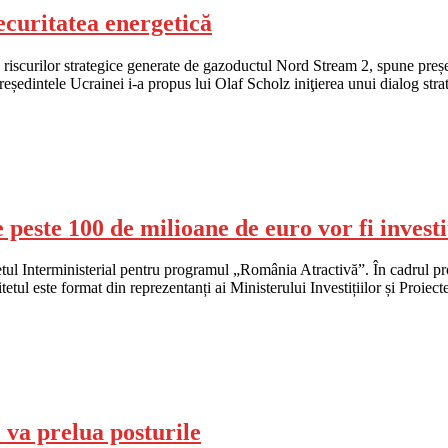
ecuritatea energetică
za riscurilor strategice generate de gazoductul Nord Stream 2, spune pre
eședintele Ucrainei i-a propus lui Olaf Scholz iniţierea unui dialog stra
este 100 de milioane de euro vor fi investiț
etul Interministerial pentru programul „România Atractivă”. În cadrul p
etul este format din reprezentanți ai Ministerului Investițiilor și Proie
 va prelua posturile