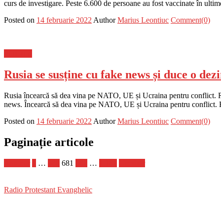
curs de investigare. Peste 6.600 de persoane au fost vaccinate în ulti
Posted on
14 februarie 2022
Author
Marius Leontiuc
Comment(0)
Flux-stiri
Rusia se susține cu fake news și duce o dez
Rusia încearcă să dea vina pe NATO, UE și Ucraina pentru conflict. Rus
news. Încearcă să dea vina pe NATO, UE și Ucraina pentru conflict. Ru
Posted on
14 februarie 2022
Author
Marius Leontiuc
Comment(0)
Paginație articole
Anterior
1
…
680
681
682
…
1.181
Următor
Radio Protestant Evanghelic