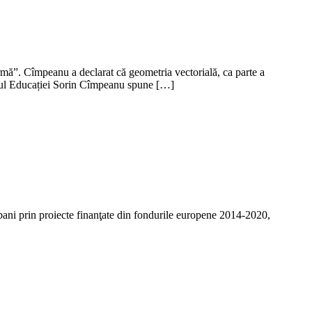
rmă”. Cîmpeanu a declarat că geometria vectorială, ca parte a
istrul Educației Sorin Cîmpeanu spune […]
, bani prin proiecte finanţate din fondurile europene 2014-2020,