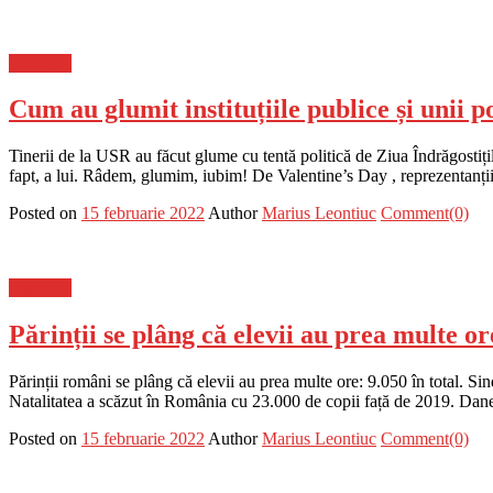
Flux-stiri
Cum au glumit instituțiile publice și unii p
Tinerii de la USR au făcut glume cu tentă politică de Ziua Îndrăgostițil
fapt, a lui. Râdem, glumim, iubim! De Valentine’s Day , reprezentanț
Posted on
15 februarie 2022
Author
Marius Leontiuc
Comment(0)
Flux-stiri
Părinții se plâng că elevii au prea multe or
Părinții români se plâng că elevii au prea multe ore: 9.050 în total. Si
Natalitatea a scăzut în România cu 23.000 de copii față de 2019. Dan
Posted on
15 februarie 2022
Author
Marius Leontiuc
Comment(0)