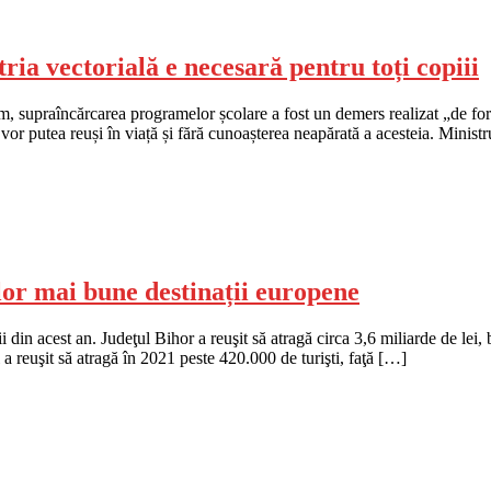
a vectorială e necesară pentru toți copiii
m, supraîncărcarea programelor școlare a fost un demers realizat „de fo
ia vor putea reuși în viață și fără cunoașterea neapărată a acesteia. Min
elor mai bune destinații europene
i din acest an. Judeţul Bihor a reuşit să atragă circa 3,6 miliarde de lei
 reuşit să atragă în 2021 peste 420.000 de turişti, faţă […]