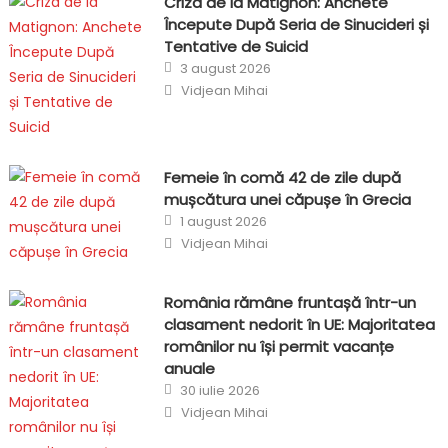
Criza de la Matignon: Anchete
Începute După Seria de Sinucideri și
Tentative de Suicid
Posted
3 august 2026
on
Author
Vidjean Mihai
Femeie în comă 42 de zile după
mușcătura unei căpușe în Grecia
Posted
1 august 2026
on
Author
Vidjean Mihai
România rămâne fruntașă într-un
clasament nedorit în UE: Majoritatea
românilor nu își permit vacanțe
anuale
Posted
30 iulie 2026
on
Author
Vidjean Mihai