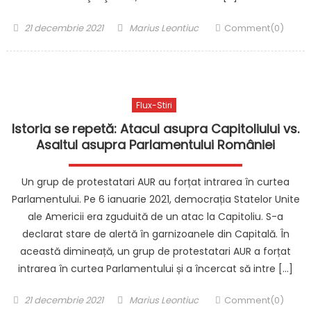
Posted
Author
21 decembrie 2021
Marius Leontiuc
Comment(0)
on
Flux-Stiri
Istoria se repetă: Atacul asupra Capitoliului vs.
Asaltul asupra Parlamentului României
Un grup de protestatari AUR au forțat intrarea în curtea
Parlamentului. Pe 6 ianuarie 2021, democrația Statelor Unite
ale Americii era zguduită de un atac la Capitoliu. S-a
declarat stare de alertă în garnizoanele din Capitală. În
această dimineață, un grup de protestatari AUR a forțat
intrarea în curtea Parlamentului și a încercat să intre […]
Posted
Author
21 decembrie 2021
Marius Leontiuc
Comment(0)