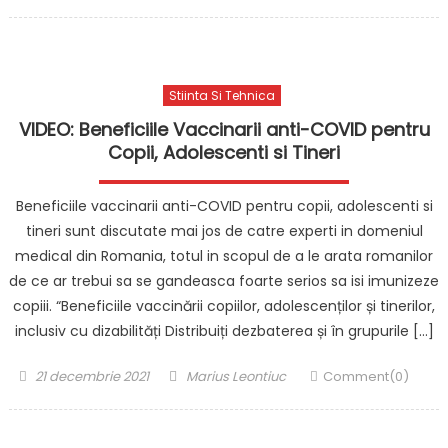
on
Stiinta Si Tehnica
VIDEO: Beneficiile Vaccinarii anti-COVID pentru
Copii, Adolescenti si Tineri
Beneficiile vaccinarii anti-COVID pentru copii, adolescenti si
tineri sunt discutate mai jos de catre experti in domeniul
medical din Romania, totul in scopul de a le arata romanilor
de ce ar trebui sa se gandeasca foarte serios sa isi imunizeze
copiii. “Beneficiile vaccinării copiilor, adolescenților și tinerilor,
inclusiv cu dizabilități Distribuiți dezbaterea și în grupurile […]
Posted
Author
21 decembrie 2021
Marius Leontiuc
Comment(0)
on