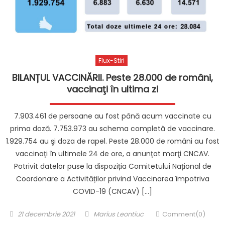
Flux-Stiri
BILANȚUL VACCINĂRII. Peste 28.000 de români,
vaccinaţi în ultima zi
7.903.461 de persoane au fost până acum vaccinate cu
prima doză. 7.753.973 au schema completă de vaccinare.
1.929.754 au şi doza de rapel. Peste 28.000 de români au fost
vaccinaţi în ultimele 24 de ore, a anunţat marţi CNCAV.
Potrivit datelor puse la dispoziția Comitetului Național de
Coordonare a Activităților privind Vaccinarea împotriva
COVID-19 (CNCAV) […]
Posted
Author
21 decembrie 2021
Marius Leontiuc
Comment(0)
on