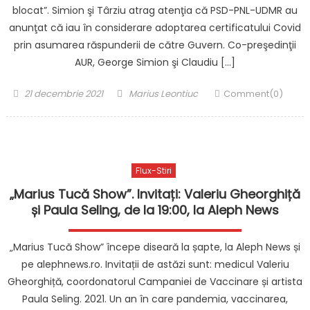
blocat”. Simion şi Târziu atrag atenţia că PSD-PNL-UDMR au
anunţat că iau în considerare adoptarea certificatului Covid
prin asumarea răspunderii de către Guvern. Co-preşedinţii
AUR, George Simion şi Claudiu […]
Posted
Author
21 decembrie 2021
Marius Leontiuc
Comment(0)
on
Flux-Stiri
„Marius Tucă Show”. Invitați: Valeriu Gheorghiță
și Paula Seling, de la 19:00, la Aleph News
„Marius Tucă Show” începe diseară la șapte, la Aleph News și
pe alephnews.ro. Invitații de astăzi sunt: medicul Valeriu
Gheorghiță, coordonatorul Campaniei de Vaccinare și artista
Paula Seling. 2021. Un an în care pandemia, vaccinarea,