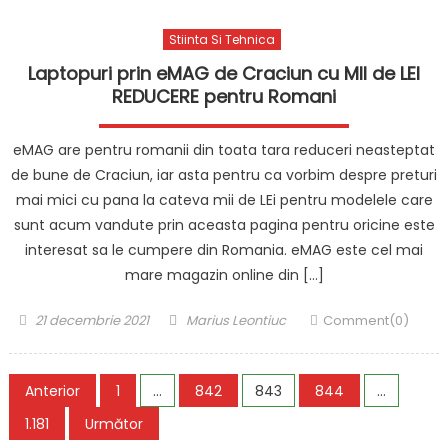
Stiinta Si Tehnica
Laptopuri prin eMAG de Craciun cu MII de LEI
REDUCERE pentru Romani
eMAG are pentru romanii din toata tara reduceri neasteptat
de bune de Craciun, iar asta pentru ca vorbim despre preturi
mai mici cu pana la cateva mii de LEi pentru modelele care
sunt acum vandute prin aceasta pagina pentru oricine este
interesat sa le cumpere din Romania. eMAG este cel mai
mare magazin online din […]
Posted
Author
21 decembrie 2021
Marius Leontiuc
Comment(0)
on
Paginație
Anterior
1
…
842
843
844
…
articole
1.181
Următor