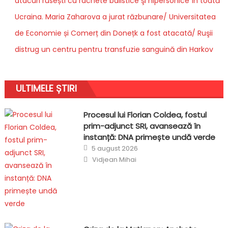
atacuri rusești cu rachete balistice şi hipersonice în toată
Ucraina. Maria Zaharova a jurat răzbunare/ Universitatea
de Economie și Comerț din Donețk a fost atacată/ Ruşii
distrug un centru pentru transfuzie sanguină din Harkov
ULTIMELE ȘTIRI
Procesul lui Florian Coldea, fostul
prim-adjunct SRI, avansează în
instanță: DNA primește undă verde
Posted
5 august 2026
on
Author
Vidjean Mihai