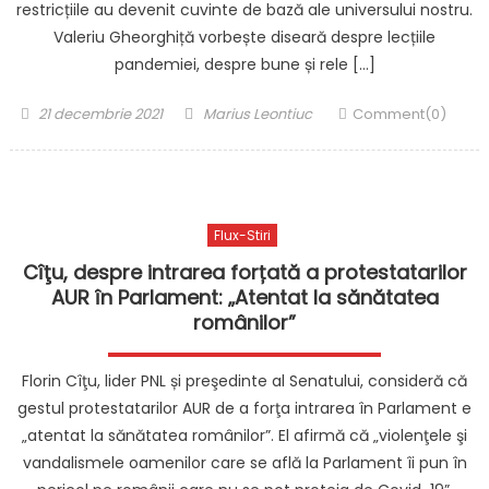
restricțiile au devenit cuvinte de bază ale universului nostru.
Valeriu Gheorghiță vorbește diseară despre lecțiile
pandemiei, despre bune și rele […]
Posted
Author
21 decembrie 2021
Marius Leontiuc
Comment(0)
on
Flux-Stiri
Cîţu, despre intrarea forțată a protestatarilor
AUR în Parlament: „Atentat la sănătatea
românilor”
Florin Cîţu, lider PNL și preşedinte al Senatului, consideră că
gestul protestatarilor AUR de a forţa intrarea în Parlament e
„atentat la sănătatea românilor”. El afirmă că „violenţele şi
vandalismele oamenilor care se află la Parlament îi pun în