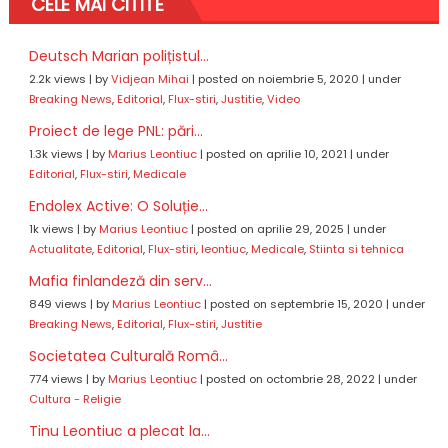
CELE MAI CITITE
Deutsch Marian polițistul...
2.2k views
|
by
Vidjean Mihai
|
posted on noiembrie 5, 2020
|
under
Breaking News
,
Editorial
,
Flux-stiri
,
Justitie
,
Video
Proiect de lege PNL: pări...
1.3k views
|
by
Marius Leontiuc
|
posted on aprilie 10, 2021
|
under
Editorial
,
Flux-stiri
,
Medicale
Endolex Active: O Soluție...
1k views
|
by
Marius Leontiuc
|
posted on aprilie 29, 2025
|
under
Actualitate
,
Editorial
,
Flux-stiri
,
leontiuc
,
Medicale
,
Stiinta si tehnica
Mafia finlandeză din serv...
849 views
|
by
Marius Leontiuc
|
posted on septembrie 15, 2020
|
under
Breaking News
,
Editorial
,
Flux-stiri
,
Justitie
Societatea Culturală Româ...
774 views
|
by
Marius Leontiuc
|
posted on octombrie 28, 2022
|
under
Cultura - Religie
Tinu Leontiuc a plecat la...