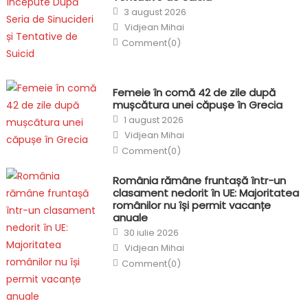
Posted
3 august 2026
on
Author
Vidjean Mihai
Comment(0)
Femeie în comă 42 de zile după
mușcătura unei căpușe în Grecia
Posted
1 august 2026
on
Author
Vidjean Mihai
Comment(0)
România rămâne fruntașă într-un
clasament nedorit în UE: Majoritatea
românilor nu își permit vacanțe
anuale
Posted
30 iulie 2026
on
Author
Vidjean Mihai
Comment(0)