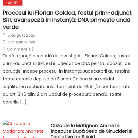
Flux-Stiri
Procesul lui Florian Coldea, fostul prim-adjunct
SRI, avansează în instanță: DNA primește undă
verde
Posted
5 august 2026
on
Author
Vidjean Mihai
Comment(0)
După o lungă perioadă de investigații, Florian Coldea, fostul
prim-adjunct al SRI, este judecat de DNA pentru acuzații de
corupție. Începe procesul în instanță Judecătorii au respins
toate cererile depuse de Florian Coldea și au validat
legalitatea rechizitoriului formulat de DNA. „În conformitate
cu art. 346 alin. 2 din Codul de procedură penală, toate
cererile […]
Criza de la Matignon: Anchete
Începute După Seria de Sinucideri și
Tentative de Suicid