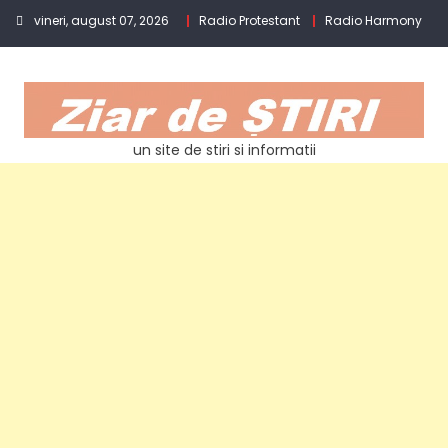
Skip
vineri, august 07, 2026
Radio Protestant
Radio Harmony
to
content
un site de stiri si informatii