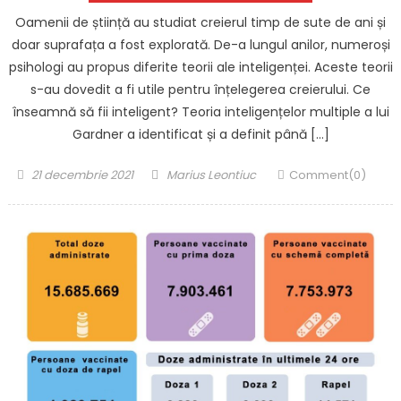
Oamenii de știință au studiat creierul timp de sute de ani și
doar suprafața a fost explorată. De-a lungul anilor, numeroși
psihologi au propus diferite teorii ale inteligenței. Aceste teorii
s-au dovedit a fi utile pentru înțelegerea creierului. Ce
înseamnă să fii inteligent? Teoria inteligențelor multiple a lui
Gardner a identificat și a definit până […]
Posted
Author
21 decembrie 2021
Marius Leontiuc
Comment(0)
on