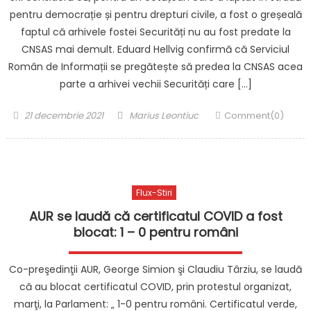
pentru democrație și pentru drepturi civile, a fost o greșeală
faptul că arhivele fostei Securități nu au fost predate la
CNSAS mai demult. Eduard Hellvig confirmă că Serviciul
Român de Informații se pregătește să predea la CNSAS acea
parte a arhivei vechii Securități care […]
Posted
Author
21 decembrie 2021
Marius Leontiuc
Comment(0)
on
Flux-Stiri
AUR se laudă că certificatul COVID a fost
blocat: 1 – 0 pentru români
Co-preşedinţii AUR, George Simion şi Claudiu Târziu, se laudă
că au blocat certificatul COVID, prin protestul organizat,
marţi, la Parlament: „ 1-0 pentru români. Certificatul verde,