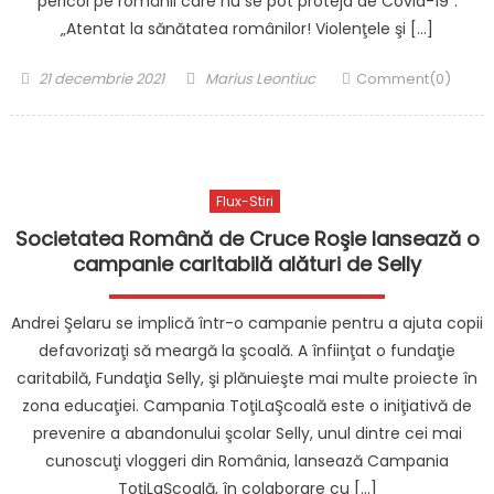
pericol pe românii care nu se pot proteja de Covid-19”.
„Atentat la sănătatea românilor! Violenţele şi […]
Posted
Author
21 decembrie 2021
Marius Leontiuc
Comment(0)
on
Flux-Stiri
Societatea Română de Cruce Roşie lansează o
campanie caritabilă alături de Selly
Andrei Şelaru se implică într-o campanie pentru a ajuta copii
defavorizaţi să meargă la şcoală. A înfiinţat o fundaţie
caritabilă, Fundaţia Selly, şi plănuieşte mai multe proiecte în
zona educaţiei. Campania ToţiLaŞcoală este o iniţiativă de
prevenire a abandonului şcolar Selly, unul dintre cei mai
cunoscuţi vloggeri din România, lansează Campania
ToţiLaŞcoală, în colaborare cu […]