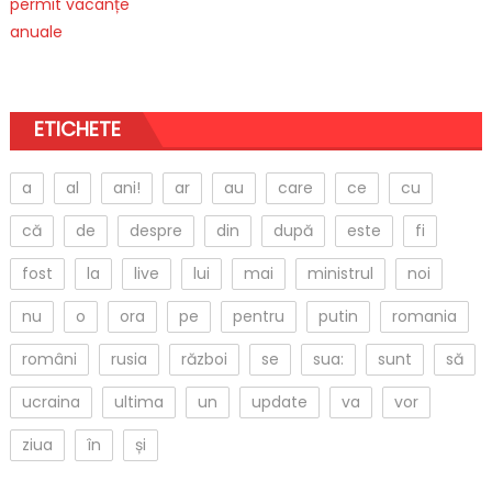
ETICHETE
a
al
ani!
ar
au
care
ce
cu
că
de
despre
din
după
este
fi
fost
la
live
lui
mai
ministrul
noi
nu
o
ora
pe
pentru
putin
romania
români
rusia
război
se
sua:
sunt
să
ucraina
ultima
un
update
va
vor
ziua
în
și