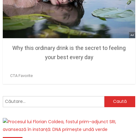
Caută
după: