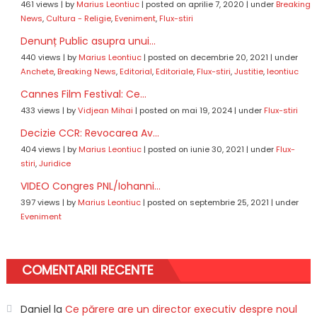
461 views
|
by
Marius Leontiuc
|
posted on aprilie 7, 2020
|
under
Breaking
News
,
Cultura - Religie
,
Eveniment
,
Flux-stiri
Denunț Public asupra unui...
440 views
|
by
Marius Leontiuc
|
posted on decembrie 20, 2021
|
under
Anchete
,
Breaking News
,
Editorial
,
Editoriale
,
Flux-stiri
,
Justitie
,
leontiuc
Cannes Film Festival: Ce...
433 views
|
by
Vidjean Mihai
|
posted on mai 19, 2024
|
under
Flux-stiri
Decizie CCR: Revocarea Av...
404 views
|
by
Marius Leontiuc
|
posted on iunie 30, 2021
|
under
Flux-
stiri
,
Juridice
VIDEO Congres PNL/Iohanni...
397 views
|
by
Marius Leontiuc
|
posted on septembrie 25, 2021
|
under
Eveniment
COMENTARII RECENTE
Daniel
la
Ce părere are un director executiv despre noul