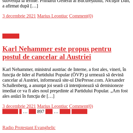
subvenția la termie. Primarul General al Bucureștiului, Nicuşor Dan,
a afirmat după […]
Posted
Author
3 decembrie 2021
Marius Leontiuc
Comment(0)
on
Flux-stiri
Karl Nehammer este propus pentru
postul de cancelar al Austriei
Karl Nehammer, ministrul austriac de Interne, a fost ales, vineri, în
funcţia de lider al Partidului Popular (ÖVP) şi urmează să devină
cancelar al Austriei, informează site-ul DiePresse.com. Alexander
Schallenberg, a anunţat joi seară că intenţionează să demisioneze
imediat ce va fi ales noul preşedinte al Partidului Popular. „Am fost
ales astăzi în funcţia de […]
Posted
Author
3 decembrie 2021
Marius Leontiuc
Comment(0)
on
Paginație
Anterior
1
…
896
897
898
…
1.181
Următor
articole
Radio Protestant Evanghelic