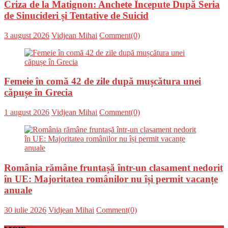
Criza de la Matignon: Anchete Începute După Seria
de Sinucideri și Tentative de Suicid
Posted
Author
3 august 2026
Vidjean Mihai
Comment(0)
on
Femeie în comă 42 de zile după mușcătura unei
căpușe în Grecia
Posted
Author
1 august 2026
Vidjean Mihai
Comment(0)
on
România rămâne fruntașă într-un clasament nedorit
în UE: Majoritatea românilor nu își permit vacanțe
anuale
Posted
Author
30 iulie 2026
Vidjean Mihai
Comment(0)
on