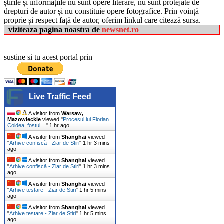
știrile și informațiile nu sunt opere literare, nu sunt protejate de
drepturi de autor și nu constituie opere fotografice. Prin voință
proprie și respect față de autor, oferim linkul care citează sursa.
viziteaza pagina noastra de
newsnet.ro
sustine si tu acest portal prin
Live Traffic Feed
A visitor from
Warsaw,
Mazowieckie
viewed "
Procesul lui Florian
Coldea, fostul…
"
1 hr ago
A visitor from
Shanghai
viewed
"
Arhive confiscă - Ziar de Stiri
"
1 hr 3 mins
ago
A visitor from
Shanghai
viewed
"
Arhive confiscă - Ziar de Stiri
"
1 hr 3 mins
ago
A visitor from
Shanghai
viewed
"
Arhive testare - Ziar de Stiri
"
1 hr 5 mins
ago
A visitor from
Shanghai
viewed
"
Arhive testare - Ziar de Stiri
"
1 hr 5 mins
ago