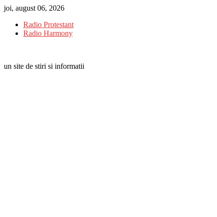
Skip
joi, august 06, 2026
to
Radio Protestant
content
Radio Harmony
un site de stiri si informatii