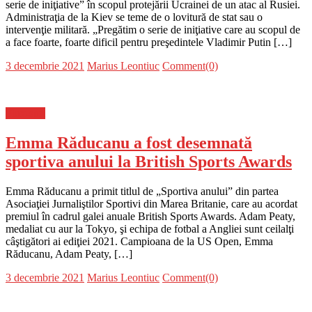
serie de iniţiative” în scopul protejării Ucrainei de un atac al Rusiei.
Administraţia de la Kiev se teme de o lovitură de stat sau o
intervenţie militară. „Pregătim o serie de iniţiative care au scopul de
a face foarte, foarte dificil pentru preşedintele Vladimir Putin […]
Posted
Author
3 decembrie 2021
Marius Leontiuc
Comment(0)
on
Flux-stiri
Emma Răducanu a fost desemnată
sportiva anului la British Sports Awards
Emma Răducanu a primit titlul de „Sportiva anului” din partea
Asociaţiei Jurnaliştilor Sportivi din Marea Britanie, care au acordat
premiul în cadrul galei anuale British Sports Awards. Adam Peaty,
medaliat cu aur la Tokyo, şi echipa de fotbal a Angliei sunt ceilalţi
câştigători ai ediţiei 2021. Campioana de la US Open, Emma
Răducanu, Adam Peaty, […]
Posted
Author
3 decembrie 2021
Marius Leontiuc
Comment(0)
on