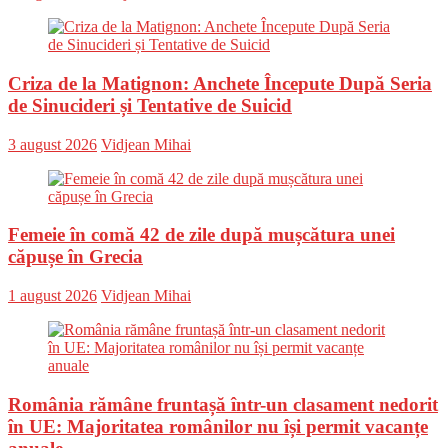
on
Criza de la Matignon: Anchete Începute După Seria
de Sinucideri și Tentative de Suicid
Posted
Author
3 august 2026
Vidjean Mihai
on
Femeie în comă 42 de zile după mușcătura unei
căpușe în Grecia
Posted
Author
1 august 2026
Vidjean Mihai
on
România rămâne fruntașă într-un clasament nedorit
în UE: Majoritatea românilor nu își permit vacanțe