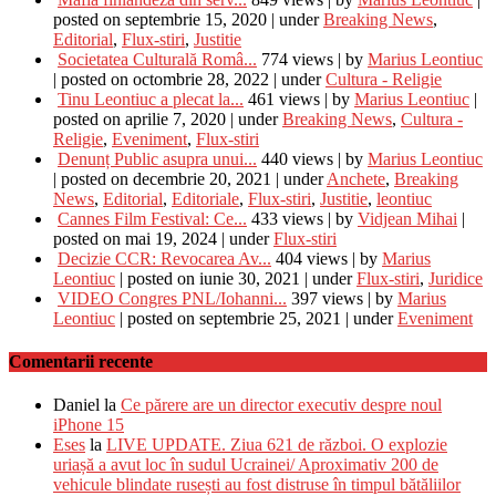
posted on septembrie 15, 2020
|
under
Breaking News
,
Editorial
,
Flux-stiri
,
Justitie
Societatea Culturală Româ...
774 views
|
by
Marius Leontiuc
|
posted on octombrie 28, 2022
|
under
Cultura - Religie
Tinu Leontiuc a plecat la...
461 views
|
by
Marius Leontiuc
|
posted on aprilie 7, 2020
|
under
Breaking News
,
Cultura -
Religie
,
Eveniment
,
Flux-stiri
Denunț Public asupra unui...
440 views
|
by
Marius Leontiuc
|
posted on decembrie 20, 2021
|
under
Anchete
,
Breaking
News
,
Editorial
,
Editoriale
,
Flux-stiri
,
Justitie
,
leontiuc
Cannes Film Festival: Ce...
433 views
|
by
Vidjean Mihai
|
posted on mai 19, 2024
|
under
Flux-stiri
Decizie CCR: Revocarea Av...
404 views
|
by
Marius
Leontiuc
|
posted on iunie 30, 2021
|
under
Flux-stiri
,
Juridice
VIDEO Congres PNL/Iohanni...
397 views
|
by
Marius
Leontiuc
|
posted on septembrie 25, 2021
|
under
Eveniment
Comentarii recente
Daniel
la
Ce părere are un director executiv despre noul
iPhone 15
Eses
la
LIVE UPDATE. Ziua 621 de război. O explozie
uriașă a avut loc în sudul Ucrainei/ Aproximativ 200 de
vehicule blindate rusești au fost distruse în timpul bătăliilor