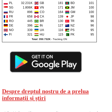
PL
32.231K
GB
181
BD
101
SG
1.806K
VN
171
JM
100
RU
896
CO
164
GM
100
FR
658
CA
139
JP
98
RO
445
BR
130
TR
96
DE
396
IN
127
NZ
96
NO
339
UA
116
PS
95
FI
321
HU
115
PK
95
Total: 350.732K
-
Tracking ON
Despre dreptul nostru de a prelua
informații şi ştiri