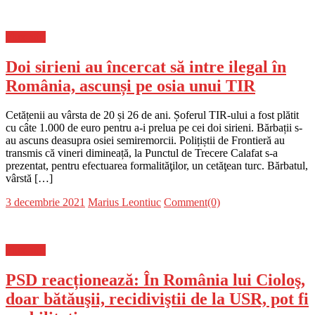
on
Flux-stiri
Doi sirieni au încercat să intre ilegal în
România, ascunși pe osia unui TIR
Cetățenii au vârsta de 20 și 26 de ani. Șoferul TIR-ului a fost plătit
cu câte 1.000 de euro pentru a-i prelua pe cei doi sirieni. Bărbații s-
au ascuns deasupra osiei semiremorcii. Polițiștii de Frontieră au
transmis că vineri dimineață, la Punctul de Trecere Calafat s-a
prezentat, pentru efectuarea formalităţilor, un cetăţean turc. Bărbatul,
vârstă […]
Posted
Author
3 decembrie 2021
Marius Leontiuc
Comment(0)
on
Flux-stiri
PSD reacționează: În România lui Cioloş,
doar bătăuşii, recidiviştii de la USR, pot fi