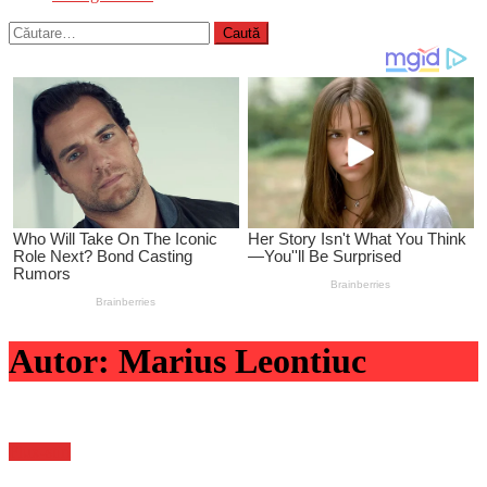
Caută
după:
Autor:
Marius Leontiuc
Flux-stiri