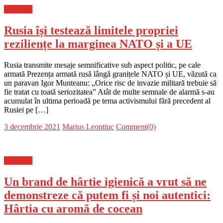
Flux-stiri
Rusia își testează limitele propriei
reziliențe la marginea NATO și a UE
Rusia transmite mesaje semnificative sub aspect politic, pe cale
armată Prezența armată rusă lângă granițele NATO și UE, văzută ca
un paravan Igor Munteanu: „Orice risc de invazie militară trebuie să
fie tratat cu toată seriozitatea” Atât de multe semnale de alarmă s-au
acumulat în ultima perioadă pe tema activismului fără precedent al
Rusiei pe […]
Posted
Author
3 decembrie 2021
Marius Leontiuc
Comment(0)
on
Flux-stiri
Un brand de hârtie igienică a vrut să ne
demonstreze că putem fi și noi autentici:
Hârtia cu aromă de cocean