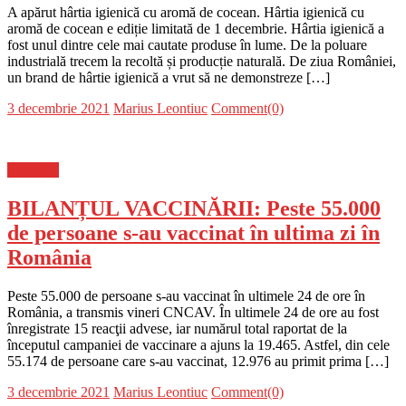
A apărut hârtia igienică cu aromă de cocean. Hârtia igienică cu
aromă de cocean e ediție limitată de 1 decembrie. Hârtia igienică a
fost unul dintre cele mai cautate produse în lume. De la poluare
industrială trecem la recoltă și producție naturală. De ziua României,
un brand de hârtie igienică a vrut să ne demonstreze […]
Posted
Author
3 decembrie 2021
Marius Leontiuc
Comment(0)
on
Flux-stiri
BILANȚUL VACCINĂRII: Peste 55.000
de persoane s-au vaccinat în ultima zi în
România
Peste 55.000 de persoane s-au vaccinat în ultimele 24 de ore în
România, a transmis vineri CNCAV. În ultimele 24 de ore au fost
înregistrate 15 reacţii advese, iar numărul total raportat de la
începutul campaniei de vaccinare a ajuns la 19.465. Astfel, din cele
55.174 de persoane care s-au vaccinat, 12.976 au primit prima […]
Posted
Author
3 decembrie 2021
Marius Leontiuc
Comment(0)