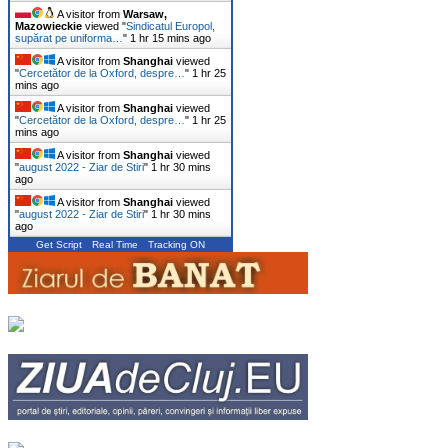
A visitor from
Warsaw,
Mazowieckie
viewed "
Sindicatul Europol,
supărat pe uniforma…
"
1 hr 15 mins ago
A visitor from
Shanghai
viewed
"
Cercetător de la Oxford, despre…
"
1 hr 25
mins ago
A visitor from
Shanghai
viewed
"
Cercetător de la Oxford, despre…
"
1 hr 25
mins ago
A visitor from
Shanghai
viewed
"
august 2022 - Ziar de Stiri
"
1 hr 30 mins
ago
A visitor from
Shanghai
viewed
"
august 2022 - Ziar de Stiri
"
1 hr 30 mins
ago
Get Script
Real Time
Tracking ON