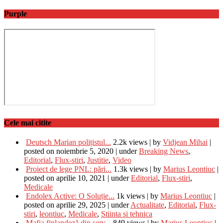
Purple
Cele mai citite
Deutsch Marian polițistul...
2.2k views
|
by
Vidjean Mihai
|
posted on noiembrie 5, 2020
|
under
Breaking News
,
Editorial
,
Flux-stiri
,
Justitie
,
Video
Proiect de lege PNL: pări...
1.3k views
|
by
Marius Leontiuc
|
posted on aprilie 10, 2021
|
under
Editorial
,
Flux-stiri
,
Medicale
Endolex Active: O Soluție...
1k views
|
by
Marius Leontiuc
|
posted on aprilie 29, 2025
|
under
Actualitate
,
Editorial
,
Flux-
stiri
,
leontiuc
,
Medicale
,
Stiinta si tehnica
Mafia finlandeză din serv...
849 views
|
by
Marius Leontiuc
|