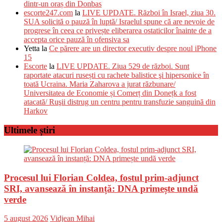
dintr-un oraș din Donbas
escorte247.com
la
LIVE UPDATE. Război în Israel, ziua 30.
SUA solicită o pauză în luptă/ Israelul spune că are nevoie de
progrese în ceea ce privește eliberarea ostaticilor înainte de a
accepta orice pauză în ofensiva sa
Yetta
la
Ce părere are un director executiv despre noul iPhone
15
Escorte
la
LIVE UPDATE. Ziua 529 de război. Sunt
raportate atacuri rusești cu rachete balistice şi hipersonice în
toată Ucraina. Maria Zaharova a jurat răzbunare/
Universitatea de Economie și Comerț din Donețk a fost
atacată/ Ruşii distrug un centru pentru transfuzie sanguină din
Harkov
Ultimele știri
Procesul lui Florian Coldea, fostul prim-adjunct
SRI, avansează în instanță: DNA primește undă
verde
Posted
Author
5 august 2026
Vidjean Mihai