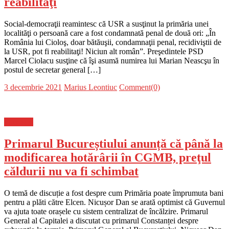
reabilitaţi
Social-democraţii reamintesc că USR a susţinut la primăria unei
localităţi o persoană care a fost condamnată penal de două ori: „În
România lui Cioloş, doar bătăuşii, condamnaţii penal, recidiviştii de
la USR, pot fi reabilitaţi! Niciun alt român”. Preşedintele PSD
Marcel Ciolacu susţine că îşi asumă numirea lui Marian Neascşu în
postul de secretar general […]
Posted
Author
3 decembrie 2021
Marius Leontiuc
Comment(0)
on
Flux-stiri
Primarul Bucureștiului anunță că până la
modificarea hotărârii în CGMB, preţul
căldurii nu va fi schimbat
O temă de discuție a fost despre cum Primăria poate împrumuta bani
pentru a plăti către Elcen. Nicușor Dan se arată optimist că Guvernul
va ajuta toate orașele cu sistem centralizat de încălzire. Primarul
General al Capitalei a discutat cu primarul Constanței despre