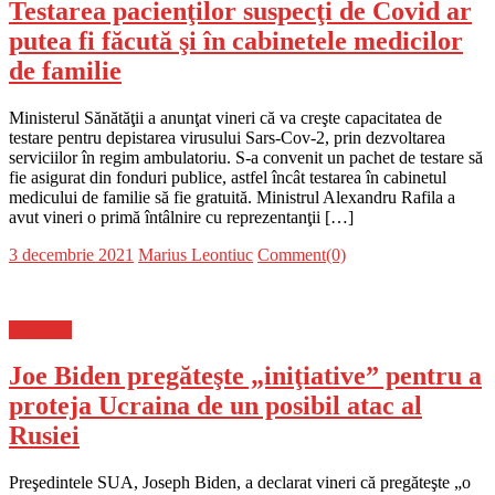
Testarea pacienţilor suspecţi de Covid ar
putea fi făcută şi în cabinetele medicilor
de familie
Ministerul Sănătăţii a anunţat vineri că va creşte capacitatea de
testare pentru depistarea virusului Sars-Cov-2, prin dezvoltarea
serviciilor în regim ambulatoriu. S-a convenit un pachet de testare să
fie asigurat din fonduri publice, astfel încât testarea în cabinetul
medicului de familie să fie gratuită. Ministrul Alexandru Rafila a
avut vineri o primă întâlnire cu reprezentanţii […]
Posted
Author
3 decembrie 2021
Marius Leontiuc
Comment(0)
on
Flux-stiri
Joe Biden pregăteşte „iniţiative” pentru a
proteja Ucraina de un posibil atac al
Rusiei
Preşedintele SUA, Joseph Biden, a declarat vineri că pregăteşte „o