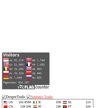
US
162.959K
IE
208
NL
114
CN
139.34K
IR
196
PT
104