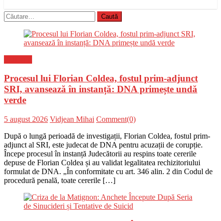
Caută
după:
Flux-stiri
Procesul lui Florian Coldea, fostul prim-adjunct
SRI, avansează în instanță: DNA primește undă
verde
Posted
Author
5 august 2026
Vidjean Mihai
Comment(0)
on
După o lungă perioadă de investigații, Florian Coldea, fostul prim-
adjunct al SRI, este judecat de DNA pentru acuzații de corupție.
Începe procesul în instanță Judecătorii au respins toate cererile
depuse de Florian Coldea și au validat legalitatea rechizitoriului
formulat de DNA. „În conformitate cu art. 346 alin. 2 din Codul de
procedură penală, toate cererile […]