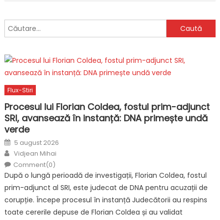
Caută
după:
Flux-Stiri
Procesul lui Florian Coldea, fostul prim-adjunct
SRI, avansează în instanță: DNA primește undă
verde
Posted
5 august 2026
on
Author
Vidjean Mihai
Comment(0)
După o lungă perioadă de investigații, Florian Coldea, fostul
prim-adjunct al SRI, este judecat de DNA pentru acuzații de
corupție. Începe procesul în instanță Judecătorii au respins
toate cererile depuse de Florian Coldea și au validat