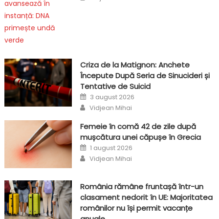
Criza de la Matignon: Anchete
Începute După Seria de Sinucideri și
Tentative de Suicid
Posted
3 august 2026
on
Author
Vidjean Mihai
Femeie în comă 42 de zile după
mușcătura unei căpușe în Grecia
Posted
1 august 2026
on
Author
Vidjean Mihai
România rămâne fruntașă într-un
clasament nedorit în UE: Majoritatea
românilor nu își permit vacanțe
anuale