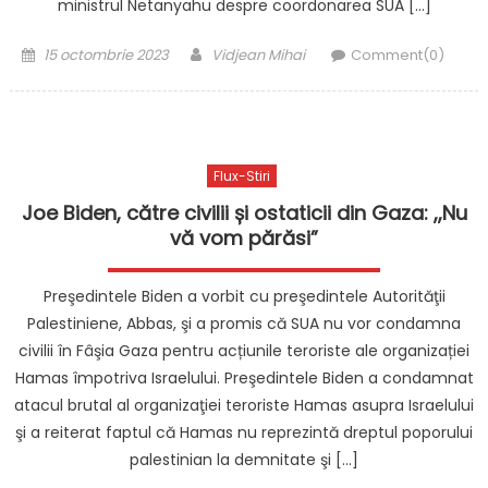
ministrul Netanyahu despre coordonarea SUA […]
Posted
Author
15 octombrie 2023
Vidjean Mihai
Comment(0)
on
Flux-Stiri
Joe Biden, către civilii și ostaticii din Gaza: ,,Nu
vă vom părăsi”
Preşedintele Biden a vorbit cu preşedintele Autorităţii
Palestiniene, Abbas, şi a promis că SUA nu vor condamna
civilii în Fâşia Gaza pentru acțiunile teroriste ale organizației
Hamas împotriva Israelului. Preşedintele Biden a condamnat
atacul brutal al organizaţiei teroriste Hamas asupra Israelului
şi a reiterat faptul că Hamas nu reprezintă dreptul poporului
palestinian la demnitate şi […]