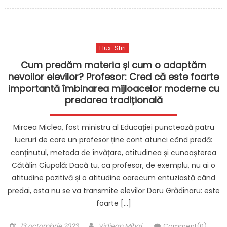
on
Flux-Stiri
Cum predăm materia și cum o adaptăm
nevoilor elevilor? Profesor: Cred că este foarte
importantă îmbinarea mijloacelor moderne cu
predarea tradițională
Mircea Miclea, fost ministru al Educației punctează patru
lucruri de care un profesor ține cont atunci când predă:
conținutul, metoda de învățare, atitudinea și cunoașterea
Cătălin Ciupală: Dacă tu, ca profesor, de exemplu, nu ai o
atitudine pozitivă și o atitudine oarecum entuziastă când
predai, asta nu se va transmite elevilor Doru Grădinaru: este
foarte […]
Posted
Author
13 octombrie 2023
Vidjean Mihai
Comment(0)