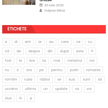
Posted
30 iulie 2026
on
Author
Vidjean Mihai
ETICHETE
a
al
ani!
ar
au
care
ce
cu
că
de
despre
din
după
este
fi
fost
la
live
lui
mai
ministrul
noi
nu
o
ora
pe
pentru
putin
romania
români
rusia
război
se
sua:
sunt
să
ucraina
ultima
un
update
va
vor
ziua
în
și