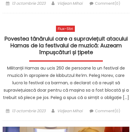
Posted
Author
13 octombrie 2023
Vidjean Mihai
Comment(0)
on
Flux-Stiri
Povestea tânărului care a supraviețuit atacului
Hamas de la festivalul de muzică: Auzeam
împușcături și țipete
Militanții Hamas au ucis 260 de persoane la un festival de
muzică în apropiere de kibbutzul Re’im. Peleg Horev, care
lucra la festival ca barman, a declarat că a reușit să
supraviețuiască doar pentru că mașina sa a fost blocată și a
trebuit să plece pe jos. Peleg a spus că a simțit o obligație […]
Posted
Author
13 octombrie 2023
Vidjean Mihai
Comment(0)
on