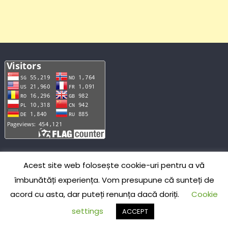
Acest site web folosește cookie-uri pentru a vă
US
162.615K
IE
208
NL
114
îmbunătăți experiența. Vom presupune că sunteți de
CN
139.264K
IR
196
PT
104
PL
32.159K
GB
179
BD
101
acord cu asta, dar puteți renunța dacă doriți.
Cookie
SG
1.803K
VN
171
JM
100
RU
887
CO
164
GM
100
settings
ACCEPT
FR
658
CA
139
JP
98
RO
445
BR
130
NZ
96