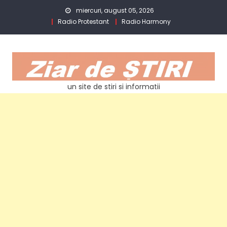
Skip
miercuri, august 05, 2026
to
Radio Protestant
Radio Harmony
content
un site de stiri si informatii