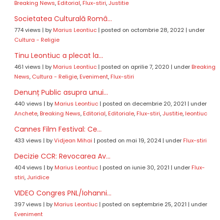
Breaking News
,
Editorial
,
Flux-stiri
,
Justitie
Societatea Culturală Româ...
774 views
|
by
Marius Leontiuc
|
posted on octombrie 28, 2022
|
under
Cultura - Religie
Tinu Leontiuc a plecat la...
461 views
|
by
Marius Leontiuc
|
posted on aprilie 7, 2020
|
under
Breaking
News
,
Cultura - Religie
,
Eveniment
,
Flux-stiri
Denunț Public asupra unui...
440 views
|
by
Marius Leontiuc
|
posted on decembrie 20, 2021
|
under
Anchete
,
Breaking News
,
Editorial
,
Editoriale
,
Flux-stiri
,
Justitie
,
leontiuc
Cannes Film Festival: Ce...
433 views
|
by
Vidjean Mihai
|
posted on mai 19, 2024
|
under
Flux-stiri
Decizie CCR: Revocarea Av...
404 views
|
by
Marius Leontiuc
|
posted on iunie 30, 2021
|
under
Flux-
stiri
,
Juridice
VIDEO Congres PNL/Iohanni...
397 views
|
by
Marius Leontiuc
|
posted on septembrie 25, 2021
|
under
Eveniment