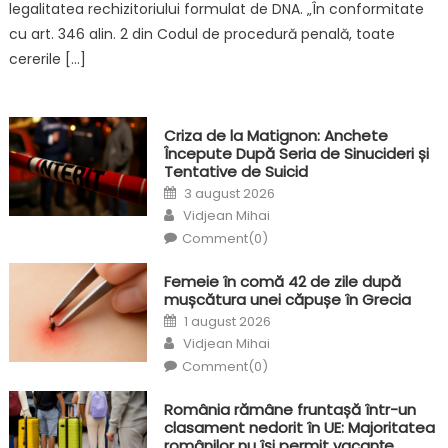
legalitatea rechizitoriului formulat de DNA. „În conformitate
cu art. 346 alin. 2 din Codul de procedură penală, toate
cererile […]
Criza de la Matignon: Anchete
Începute După Seria de Sinucideri și
Tentative de Suicid
Posted
3 august 2026
on
Author
Vidjean Mihai
Comment(0)
Femeie în comă 42 de zile după
mușcătura unei căpușe în Grecia
Posted
1 august 2026
on
Author
Vidjean Mihai
Comment(0)
România rămâne fruntașă într-un
clasament nedorit în UE: Majoritatea
românilor nu își permit vacanțe