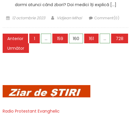
dormi atunci când zbori? Doi medici îți explică […]
Posted
Author
12 octombrie 2023
Vidjean Mihai
Comment(0)
on
Paginație
Anterior
1
…
159
160
161
…
728
articole
Următor
Radio Protestant Evanghelic