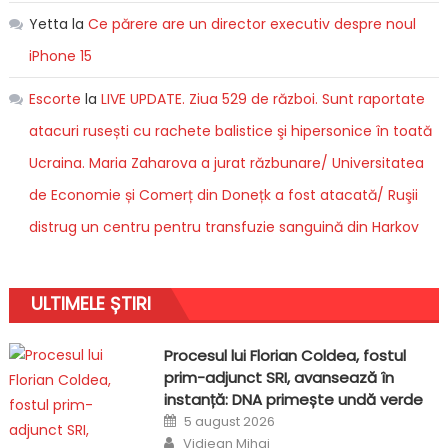
Yetta
la
Ce părere are un director executiv despre noul
iPhone 15
Escorte
la
LIVE UPDATE. Ziua 529 de război. Sunt raportate
atacuri rusești cu rachete balistice şi hipersonice în toată
Ucraina. Maria Zaharova a jurat răzbunare/ Universitatea
de Economie și Comerț din Donețk a fost atacată/ Ruşii
distrug un centru pentru transfuzie sanguină din Harkov
ULTIMELE ȘTIRI
Procesul lui Florian Coldea, fostul
prim-adjunct SRI, avansează în
instanță: DNA primește undă verde
Posted
5 august 2026
on
Author
Vidjean Mihai