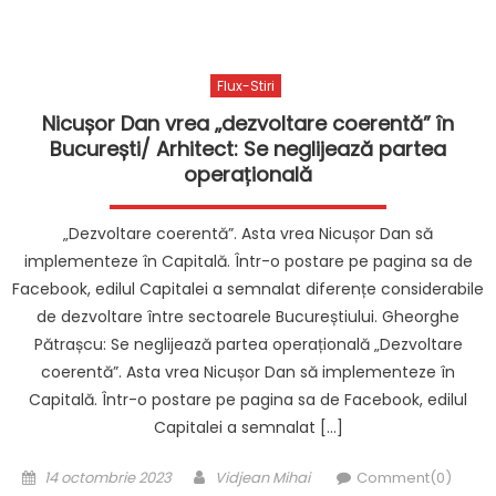
Flux-Stiri
Nicușor Dan vrea „dezvoltare coerentă” în
București/ Arhitect: Se neglijează partea
operațională
„Dezvoltare coerentă”. Asta vrea Nicușor Dan să
implementeze în Capitală. Într-o postare pe pagina sa de
Facebook, edilul Capitalei a semnalat diferențe considerabile
de dezvoltare între sectoarele Bucureștiului. Gheorghe
Pătrașcu: Se neglijează partea operațională „Dezvoltare
coerentă”. Asta vrea Nicușor Dan să implementeze în
Capitală. Într-o postare pe pagina sa de Facebook, edilul
Capitalei a semnalat […]
Posted
Author
14 octombrie 2023
Vidjean Mihai
Comment(0)