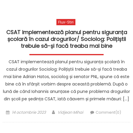
Flux-Stiri
CSAT implementează planul pentru siguranța
școlară în cazul drogurilor/ Sociolog: Polițiștii
trebuie să-și facă treaba mai bine
CSAT implementează planul pentru siguranța școlară în
cazul drogurilor Sociolog: Polițiștii trebuie să-și facă treaba
mai bine Adrian Hatos, sociolog și senator PNL, spune că este
bine că în sfârșit vorbim despre această problemă. După o
lună de când Iohannis anunțase că pune problema drogurilor
din școli pe ședința CSAT, iată căavem și primele măsuri: […]
Posted
Author
14 octombrie 2023
Vidjean Mihai
Comment(0)
on