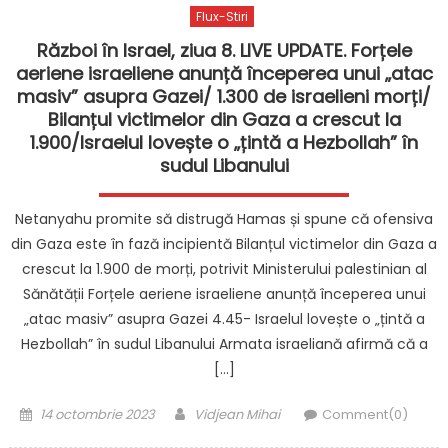
Flux-Stiri
Război în Israel, ziua 8. LIVE UPDATE. Forțele
aeriene israeliene anunță începerea unui „atac
masiv” asupra Gazei/ 1.300 de israelieni morți/
Bilanțul victimelor din Gaza a crescut la
1.900/Israelul lovește o „țintă a Hezbollah” în
sudul Libanului
Netanyahu promite să distrugă Hamas și spune că ofensiva
din Gaza este în fază incipientă Bilanțul victimelor din Gaza a
crescut la 1.900 de morți, potrivit Ministerului palestinian al
Sănătății Forțele aeriene israeliene anunță începerea unui
„atac masiv” asupra Gazei 4.45- Israelul lovește o „țintă a
Hezbollah” în sudul Libanului Armata israeliană afirmă că a
[…]
Posted
Author
14 octombrie 2023
Vidjean Mihai
Comment(0)
on