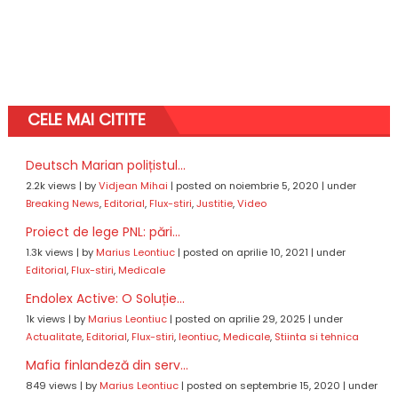
CELE MAI CITITE
Deutsch Marian polițistul...
2.2k views
|
by
Vidjean Mihai
|
posted on noiembrie 5, 2020
|
under
Breaking News
,
Editorial
,
Flux-stiri
,
Justitie
,
Video
Proiect de lege PNL: pări...
1.3k views
|
by
Marius Leontiuc
|
posted on aprilie 10, 2021
|
under
Editorial
,
Flux-stiri
,
Medicale
Endolex Active: O Soluție...
1k views
|
by
Marius Leontiuc
|
posted on aprilie 29, 2025
|
under
Actualitate
,
Editorial
,
Flux-stiri
,
leontiuc
,
Medicale
,
Stiinta si tehnica
Mafia finlandeză din serv...
849 views
|
by
Marius Leontiuc
|
posted on septembrie 15, 2020
|
under