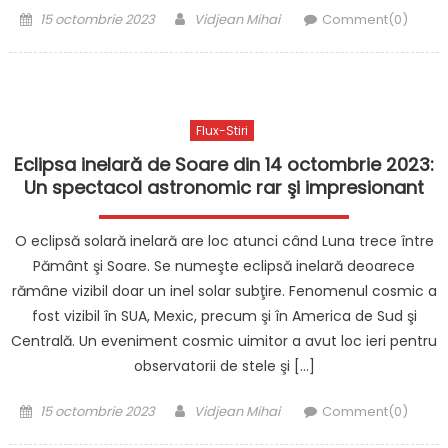
Posted
Author
15 octombrie 2023
Vidjean Mihai
Comment(0)
on
Flux-Stiri
Eclipsa inelară de Soare din 14 octombrie 2023:
Un spectacol astronomic rar şi impresionant
O eclipsă solară inelară are loc atunci când Luna trece între
Pământ şi Soare. Se numeşte eclipsă inelară deoarece
rămâne vizibil doar un inel solar subţire. Fenomenul cosmic a
fost vizibil în SUA, Mexic, precum şi în America de Sud şi
Centrală. Un eveniment cosmic uimitor a avut loc ieri pentru
observatorii de stele şi […]
Posted
Author
15 octombrie 2023
Vidjean Mihai
Comment(0)
on