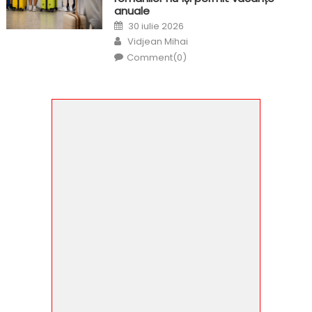
anuale
Posted
30 iulie 2026
on
Author
Vidjean Mihai
Comment(0)