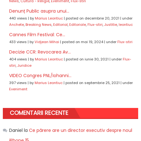
News
,
Cultura - Religie
,
Eveniment
,
Flux-stiri
Denunț Public asupra unui...
440 views
|
by
Marius Leontiuc
|
posted on decembrie 20, 2021
|
under
Anchete
,
Breaking News
,
Editorial
,
Editoriale
,
Flux-stiri
,
Justitie
,
leontiuc
Cannes Film Festival: Ce...
433 views
|
by
Vidjean Mihai
|
posted on mai 19, 2024
|
under
Flux-stiri
Decizie CCR: Revocarea Av...
404 views
|
by
Marius Leontiuc
|
posted on iunie 30, 2021
|
under
Flux-
stiri
,
Juridice
VIDEO Congres PNL/Iohanni...
397 views
|
by
Marius Leontiuc
|
posted on septembrie 25, 2021
|
under
Eveniment
COMENTARII RECENTE
Daniel
la
Ce părere are un director executiv despre noul
iPhone 15