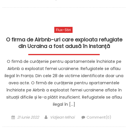
on
Flux-Stiri
O firma de Airbnb-uri care exploata refugiate
din Ucraina a fost adusă în instanță
O firmă de curățenie pentru apartamentele închiriate pe
Airbnb a exploatat femei ucrainene. Refugiatele se aflau
ilegal în Franța. Din cele 28 de victime identificate doar una
avea acte. O firmă de curățenie pentru apartamentele
închiriate pe Airbnb a exploatat femei ucrainene aflate în
situații dificile și le-a plătit insuficient. Refugiatele se aflau
ilegal în […]
Posted
Author
21 iunie 2022
Vidjean Mihai
Comment(0)
on