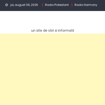
Skip
joi, august 06, 2026
Radio Protestant
Radio Harmony
to
content
un site de stiri si informatii