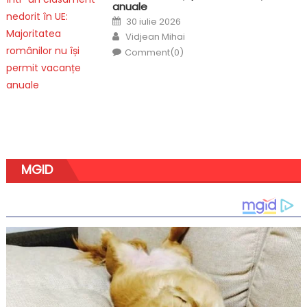
anuale
Posted
30 iulie 2026
on
Author
Vidjean Mihai
Comment(0)
MGID