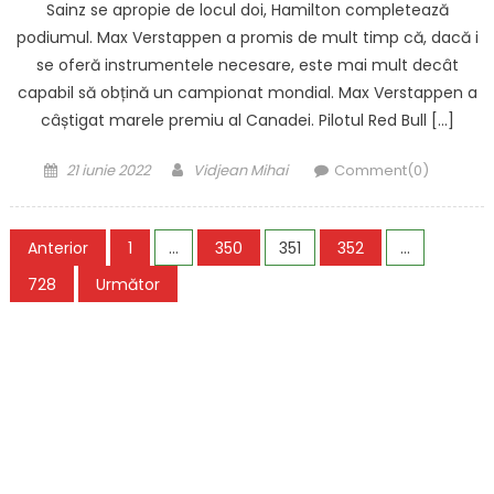
Sainz se apropie de locul doi, Hamilton completează
podiumul. Max Verstappen a promis de mult timp că, dacă i
se oferă instrumentele necesare, este mai mult decât
capabil să obțină un campionat mondial. Max Verstappen a
câștigat marele premiu al Canadei. Pilotul Red Bull […]
Posted
Author
21 iunie 2022
Vidjean Mihai
Comment(0)
on
Paginație
Anterior
1
…
350
351
352
…
articole
728
Următor