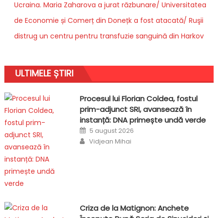
Ucraina. Maria Zaharova a jurat răzbunare/ Universitatea
de Economie și Comerț din Donețk a fost atacată/ Ruşii
distrug un centru pentru transfuzie sanguină din Harkov
ULTIMELE ȘTIRI
Procesul lui Florian Coldea, fostul
prim-adjunct SRI, avansează în
instanță: DNA primește undă verde
Posted
5 august 2026
on
Author
Vidjean Mihai
Criza de la Matignon: Anchete