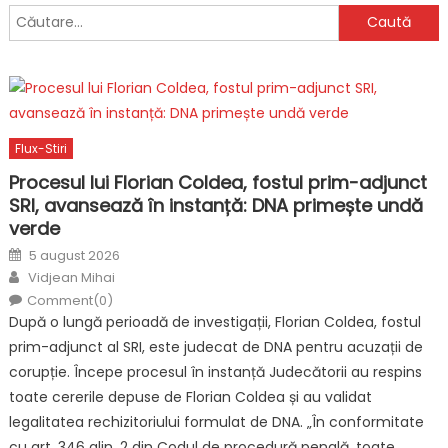
Caută
după:
Flux-Stiri
Procesul lui Florian Coldea, fostul prim-adjunct
SRI, avansează în instanță: DNA primește undă
verde
Posted
5 august 2026
on
Author
Vidjean Mihai
Comment(0)
După o lungă perioadă de investigații, Florian Coldea, fostul
prim-adjunct al SRI, este judecat de DNA pentru acuzații de
corupție. Începe procesul în instanță Judecătorii au respins
toate cererile depuse de Florian Coldea și au validat
legalitatea rechizitoriului formulat de DNA. „În conformitate
cu art. 346 alin. 2 din Codul de procedură penală, toate