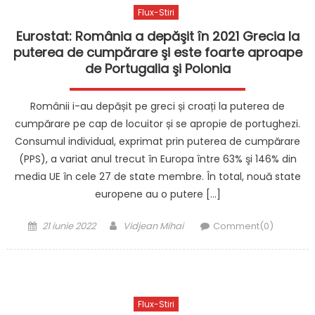
Flux-Stiri
Eurostat: România a depăşit în 2021 Grecia la
puterea de cumpărare şi este foarte aproape
de Portugalia şi Polonia
Românii i-au depășit pe greci și croați la puterea de
cumpărare pe cap de locuitor și se apropie de portughezi.
Consumul individual, exprimat prin puterea de cumpărare
(PPS), a variat anul trecut în Europa între 63% şi 146% din
media UE în cele 27 de state membre. În total, nouă state
europene au o putere […]
Posted
Author
21 iunie 2022
Vidjean Mihai
Comment(0)
on
Flux-Stiri