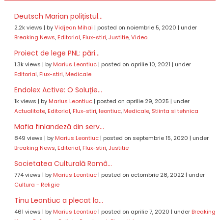
Deutsch Marian polițistul...
2.2k views
|
by
Vidjean Mihai
|
posted on noiembrie 5, 2020
|
under
Breaking News
,
Editorial
,
Flux-stiri
,
Justitie
,
Video
Proiect de lege PNL: pări...
1.3k views
|
by
Marius Leontiuc
|
posted on aprilie 10, 2021
|
under
Editorial
,
Flux-stiri
,
Medicale
Endolex Active: O Soluție...
1k views
|
by
Marius Leontiuc
|
posted on aprilie 29, 2025
|
under
Actualitate
,
Editorial
,
Flux-stiri
,
leontiuc
,
Medicale
,
Stiinta si tehnica
Mafia finlandeză din serv...
849 views
|
by
Marius Leontiuc
|
posted on septembrie 15, 2020
|
under
Breaking News
,
Editorial
,
Flux-stiri
,
Justitie
Societatea Culturală Româ...
774 views
|
by
Marius Leontiuc
|
posted on octombrie 28, 2022
|
under
Cultura - Religie
Tinu Leontiuc a plecat la...
461 views
|
by
Marius Leontiuc
|
posted on aprilie 7, 2020
|
under
Breaking