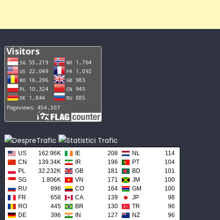
US
162.96K
IE
208
NL
114
CN
139.34K
IR
196
PT
104
PL
32.232K
GB
181
BD
101
SG
1.806K
VN
171
JM
100
RU
896
CO
164
GM
100
FR
658
CA
139
JP
98
RO
445
BR
130
TR
96
DE
396
IN
127
NZ
96