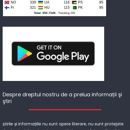
NO
339
UA
116
PS
95
FI
321
HU
115
PK
95
Total: 350.734K
-
Tracking ON
Despre dreptul nostru de a prelua informații şi
ştiri
știrile și informațiile nu sunt opere literare, nu sunt protejate