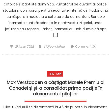
catolice și baptiste duminică. Purtătorul de cuvânt al poliției
statului și comisarul pentru securitate internă din Kaduna nu
au răspuns imediat la o solicitare de comentarii. Bandele
înarmate sunt răspândite în nord-vestul Nigeriei, unde
jefuiesc sau răpesc. Bărbați înarmați au ucis duminică opt
[…]
Posted
Author
21 iunie 2022
Vidjean Mihai
Comment(0)
on
Flux-Stiri
Max Verstappen a câștigat Marele Premiu al
Canadei și și-a consolidat prima poziție în
clasamentul piloților
Pilotul Red Bull se distanțează la 46 de puncte în clasament.