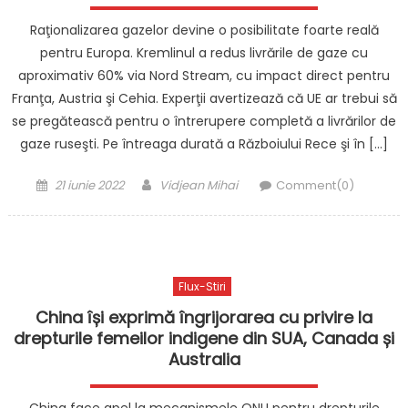
Raţionalizarea gazelor devine o posibilitate foarte reală
pentru Europa. Kremlinul a redus livrările de gaze cu
aproximativ 60% via Nord Stream, cu impact direct pentru
Franţa, Austria şi Cehia. Experţii avertizează că UE ar trebui să
se pregătească pentru o întrerupere completă a livrărilor de
gaze ruseşti. Pe întreaga durată a Războ­iului Rece şi în […]
Posted
Author
21 iunie 2022
Vidjean Mihai
Comment(0)
on
Flux-Stiri
China își exprimă îngrijorarea cu privire la
drepturile femeilor indigene din SUA, Canada și
Australia