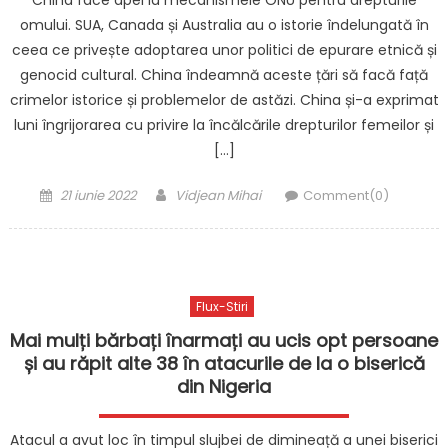
China face apel la mecanismele ONU pentru drepturile
omului. SUA, Canada și Australia au o istorie îndelungată în
ceea ce privește adoptarea unor politici de epurare etnică și
genocid cultural. China îndeamnă aceste țări să facă față
crimelor istorice și problemelor de astăzi. China și-a exprimat
luni îngrijorarea cu privire la încălcările drepturilor femeilor și
[…]
Posted
Author
21 iunie 2022
Vidjean Mihai
Comment(0)
on
Flux-Stiri
Mai mulți bărbați înarmați au ucis opt persoane
și au răpit alte 38 în atacurile de la o biserică
din Nigeria
Atacul a avut loc în timpul slujbei de dimineață a unei biserici