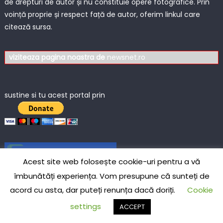
de drepturi de autor și nu constituie opere fotografice. Prin
voință proprie și respect față de autor, oferim linkul care
citează sursa.
viziteaza pagina noastra de
newsnet.ro
sustine si tu acest portal prin
Live Traffic Feed
Acest site web folosește cookie-uri pentru a vă
A visitor from
Warsaw,
îmbunătăți experiența. Vom presupune că sunteți de
Mazowieckie
viewed "
Arhive Breaking
News - Ziar de Stiri
"
5 mins ago
acord cu asta, dar puteți renunța dacă doriți.
Cookie
A visitor from
Warsaw,
Mazowieckie
viewed "
Procesul lui Florian
Coldea, fostul…
"
1 hr 6 mins ago
settings
ACCEPT
A visitor from
Shanghai
viewed
"
Arhive confiscă - Ziar de Stiri
"
1 hr 9 mins