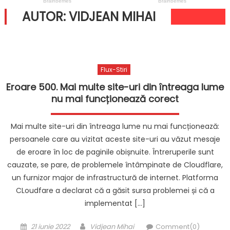
AUTOR:
VIDJEAN MIHAI
Flux-Stiri
Eroare 500. Mai multe site-uri din întreaga lume
nu mai funcționează corect
Mai multe site-uri din întreaga lume nu mai funcționează:
persoanele care au vizitat aceste site-uri au văzut mesaje
de eroare în loc de paginile obișnuite. Întreruperile sunt
cauzate, se pare, de problemele întâmpinate de Cloudflare,
un furnizor major de infrastructură de internet. Platforma
CLoudfare a declarat că a găsit sursa problemei și că a
implementat […]
Posted
Author
21 iunie 2022
Vidjean Mihai
Comment(0)