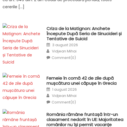
cererile […]
Criza de la Matignon: Anchete
Începute După Seria de Sinucideri și
Tentative de Suicid
Posted
3 august 2026
on
Author
Vidjean Mihai
Comment(0)
Femeie în comă 42 de zile după
mușcătura unei căpușe în Grecia
Posted
1 august 2026
on
Author
Vidjean Mihai
Comment(0)
România rămâne fruntașă într-un
clasament nedorit în UE: Majoritatea
românilor nu își permit vacanțe