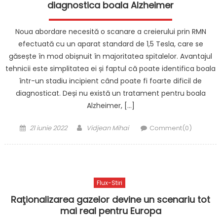
diagnostica boala Alzheimer
Noua abordare necesită o scanare a creierului prin RMN
efectuată cu un aparat standard de 1,5 Tesla, care se
găsește în mod obișnuit în majoritatea spitalelor. Avantajul
tehnicii este simplitatea ei și faptul că poate identifica boala
într-un stadiu incipient când poate fi foarte dificil de
diagnosticat. Deși nu există un tratament pentru boala
Alzheimer, […]
Posted
Author
21 iunie 2022
Vidjean Mihai
Comment(0)
on
Flux-Stiri
Raţionalizarea gazelor devine un scenariu tot
mai real pentru Europa