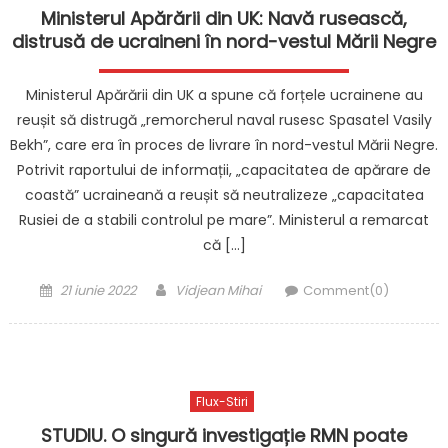
Ministerul Apărării din UK: Navă rusească,
distrusă de ucraineni în nord-vestul Mării Negre
Ministerul Apărării din UK a spune că forțele ucrainene au
reușit să distrugă „remorcherul naval rusesc Spasatel Vasily
Bekh”, care era în proces de livrare în nord-vestul Mării Negre.
Potrivit raportului de informații, „capacitatea de apărare de
coastă” ucraineană a reușit să neutralizeze „capacitatea
Rusiei de a stabili controlul pe mare”. Ministerul a remarcat
că […]
Posted
Author
21 iunie 2022
Vidjean Mihai
Comment(0)
on
Flux-Stiri
STUDIU. O singură investigație RMN poate