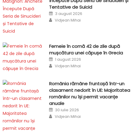
Începute După Seria de Sinucideri și
Tentative de Suicid
Posted
3 august 2026
on
Author
Vidjean Mihai
Femeie în comă 42 de zile după
mușcătura unei căpușe în Grecia
Posted
1 august 2026
on
Author
Vidjean Mihai
România rămâne fruntașă într-un
clasament nedorit în UE: Majoritatea
românilor nu își permit vacanțe
anuale
Posted
30 iulie 2026
on
Author
Vidjean Mihai