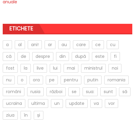
ETICHETE
a
al
ani!
ar
au
care
ce
cu
că
de
despre
din
după
este
fi
fost
la
live
lui
mai
ministrul
noi
nu
o
ora
pe
pentru
putin
romania
români
rusia
război
se
sua:
sunt
să
ucraina
ultima
un
update
va
vor
ziua
în
și