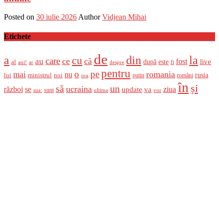
Posted on
30 iulie 2026
Author
Vidjean Mihai
Etichete
de
a
din
la
cu
care
ce
că
au
fost
live
după
este
al
fi
ani!
ar
despre
pentru
o
pe
romania
mai
nu
ministrul
rusia
lui
noi
români
putin
ora
în
și
un
să
ucraina
război
se
update
ziua
va
sunt
sua:
ultima
vor