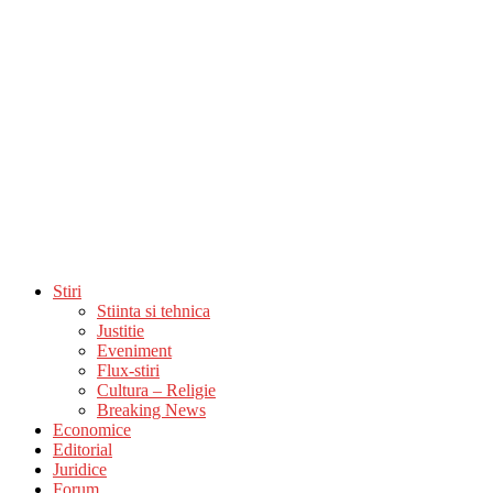
Stiri
Stiinta si tehnica
Justitie
Eveniment
Flux-stiri
Cultura – Religie
Breaking News
Economice
Editorial
Juridice
Forum