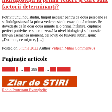
factorii determinanți?
Potrivit unui nou studiu, timpul necesar pentru ca două persoane să
se îndrăgostească la prima vedere este de exact două minute. Se
dovedește că în doar două minute la o primă întâlnire, cuplurile
perfect potrivite se sincronizează la nivel biologic și subconștient.
Într-un asemenea moment, cei loviți de fulgerul iubirii spun:
„Doamne, ce mișto e, […]
Posted on
5 iunie 2022
Author
Vidjean Mihai
Comment(0)
Paginație articole
Anterior
1
…
397
398
399
…
728
Următor
Radio Protestant Evanghelic