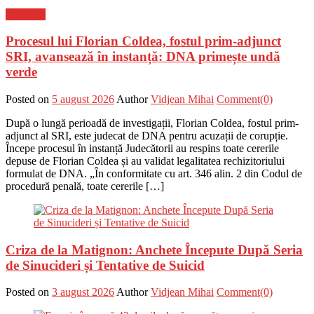
Flux-stiri
Procesul lui Florian Coldea, fostul prim-adjunct
SRI, avansează în instanță: DNA primește undă
verde
Posted on
5 august 2026
Author
Vidjean Mihai
Comment(0)
După o lungă perioadă de investigații, Florian Coldea, fostul prim-
adjunct al SRI, este judecat de DNA pentru acuzații de corupție.
Începe procesul în instanță Judecătorii au respins toate cererile
depuse de Florian Coldea și au validat legalitatea rechizitoriului
formulat de DNA. „În conformitate cu art. 346 alin. 2 din Codul de
procedură penală, toate cererile […]
Criza de la Matignon: Anchete Începute După Seria
de Sinucideri și Tentative de Suicid
Posted on
3 august 2026
Author
Vidjean Mihai
Comment(0)