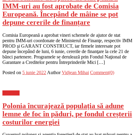
IMM-uri au fost aprobate de Comisia
Europeană. Începând de mâine se pot
depune cererile de finanțare
Comisia Europeană a aprobat vineri schemele de ajutor de stat
pentru IMM-uri coordonate de Ministerul de Finanţe, respectiv IMM
PROD şi GARANT CONSTRUCT, iar firmele interesate pot
depune începând de luni, 6 iunie, cererile de finanţare la cele 21 de
bănci partenere. Programele se derulează prin Fondul Naţional de
Garantare a Creditelor pentru Întreprinderile Mici […]
Posted on
5 iunie 2022
Author
Vidjean Mihai
Comment(0)
Flux-stiri
Polonia încurajează populația să adune
lemne de foc în păduri, pe fondul creșterii
costurilor energiei
Guvernul polonez și agenția forestieră de stat au luat măsuri pentru a