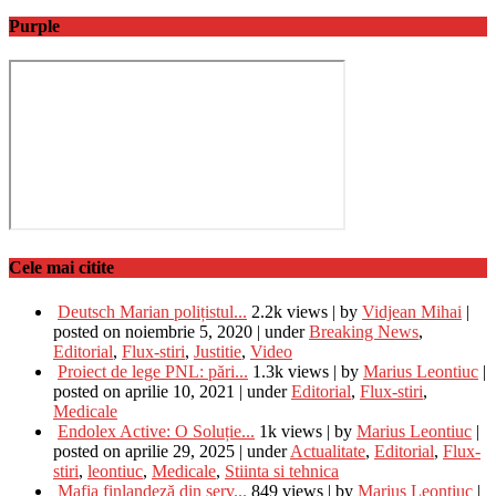
Purple
Cele mai citite
Deutsch Marian polițistul...
2.2k views
|
by
Vidjean Mihai
|
posted on noiembrie 5, 2020
|
under
Breaking News
,
Editorial
,
Flux-stiri
,
Justitie
,
Video
Proiect de lege PNL: pări...
1.3k views
|
by
Marius Leontiuc
|
posted on aprilie 10, 2021
|
under
Editorial
,
Flux-stiri
,
Medicale
Endolex Active: O Soluție...
1k views
|
by
Marius Leontiuc
|
posted on aprilie 29, 2025
|
under
Actualitate
,
Editorial
,
Flux-
stiri
,
leontiuc
,
Medicale
,
Stiinta si tehnica
Mafia finlandeză din serv...
849 views
|
by
Marius Leontiuc
|