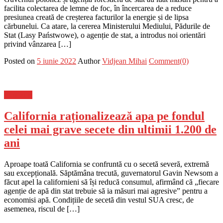
facilita colectarea de lemne de foc, în încercarea de a reduce
presiunea creată de creșterea facturilor la energie și de lipsa
cărbunelui. Ca atare, la cererea Ministerului Mediului, Pădurile de
Stat (Lasy Państwowe), o agenție de stat, a introdus noi orientări
privind vânzarea […]
Posted on
5 iunie 2022
Author
Vidjean Mihai
Comment(0)
Flux-stiri
California raționalizează apa pe fondul
celei mai grave secete din ultimii 1.200 de
ani
Aproape toată California se confruntă cu o secetă severă, extremă
sau excepțională. Săptămâna trecută, guvernatorul Gavin Newsom a
făcut apel la californieni să își reducă consumul, afirmând că „fiecare
agenție de apă din stat trebuie să ia măsuri mai agresive” pentru a
economisi apă. Condițiile de secetă din vestul SUA cresc, de
asemenea, riscul de […]