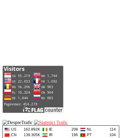
US
162.892K
IE
208
NL
114
CN
139.305K
IR
196
PT
104