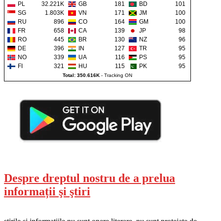
PL
32.221K
GB
181
BD
101
SG
1.803K
VN
171
JM
100
RU
896
CO
164
GM
100
FR
658
CA
139
JP
98
RO
445
BR
130
NZ
96
DE
396
IN
127
TR
95
NO
339
UA
116
PS
95
FI
321
HU
115
PK
95
Total: 350.616K
-
Tracking ON
Despre dreptul nostru de a prelua
informații şi ştiri