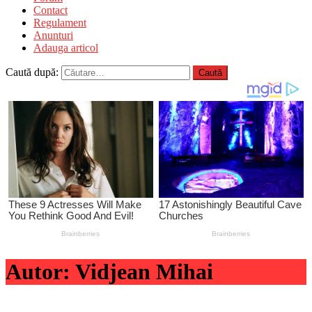
Contact
Regulament
Anunturi
Adauga articol
Caută după:
Autor:
Vidjean Mihai