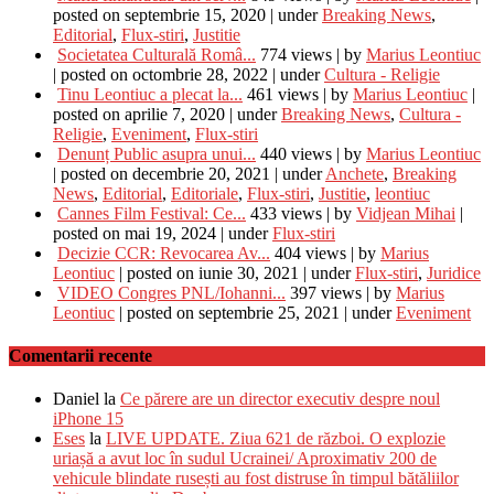
posted on septembrie 15, 2020
|
under
Breaking News
,
Editorial
,
Flux-stiri
,
Justitie
Societatea Culturală Româ...
774 views
|
by
Marius Leontiuc
|
posted on octombrie 28, 2022
|
under
Cultura - Religie
Tinu Leontiuc a plecat la...
461 views
|
by
Marius Leontiuc
|
posted on aprilie 7, 2020
|
under
Breaking News
,
Cultura -
Religie
,
Eveniment
,
Flux-stiri
Denunț Public asupra unui...
440 views
|
by
Marius Leontiuc
|
posted on decembrie 20, 2021
|
under
Anchete
,
Breaking
News
,
Editorial
,
Editoriale
,
Flux-stiri
,
Justitie
,
leontiuc
Cannes Film Festival: Ce...
433 views
|
by
Vidjean Mihai
|
posted on mai 19, 2024
|
under
Flux-stiri
Decizie CCR: Revocarea Av...
404 views
|
by
Marius
Leontiuc
|
posted on iunie 30, 2021
|
under
Flux-stiri
,
Juridice
VIDEO Congres PNL/Iohanni...
397 views
|
by
Marius
Leontiuc
|
posted on septembrie 25, 2021
|
under
Eveniment
Comentarii recente
Daniel
la
Ce părere are un director executiv despre noul
iPhone 15
Eses
la
LIVE UPDATE. Ziua 621 de război. O explozie
uriașă a avut loc în sudul Ucrainei/ Aproximativ 200 de
vehicule blindate rusești au fost distruse în timpul bătăliilor