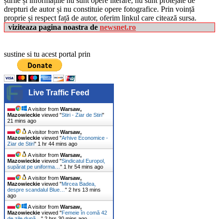
știrile și informațiile nu sunt opere literare, nu sunt protejate de
drepturi de autor și nu constituie opere fotografice. Prin voință
proprie și respect față de autor, oferim linkul care citează sursa.
viziteaza pagina noastra de
newsnet.ro
sustine si tu acest portal prin
Live Traffic Feed
A visitor from
Warsaw,
Mazowieckie
viewed "
Stiri - Ziar de Stiri
"
21 mins ago
A visitor from
Warsaw,
Mazowieckie
viewed "
Arhive Economice -
Ziar de Stiri
"
1 hr 44 mins ago
A visitor from
Warsaw,
Mazowieckie
viewed "
Sindicatul Europol,
supărat pe uniforma…
"
1 hr 54 mins ago
A visitor from
Warsaw,
Mazowieckie
viewed "
Mircea Badea,
despre scandalul Blue…
"
2 hrs 13 mins
ago
A visitor from
Warsaw,
Mazowieckie
viewed "
Femeie în comă 42
de zile după…
"
2 hrs 30 mins ago