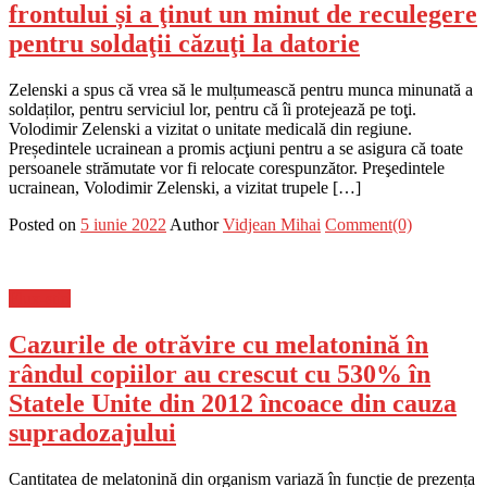
frontului și a ţinut un minut de reculegere
pentru soldaţii căzuţi la datorie
Zelenski a spus că vrea să le mulțumească pentru munca minunată a
soldaților, pentru serviciul lor, pentru că îi protejează pe toţi.
Volodimir Zelenski a vizitat o unitate medicală din regiune.
Președintele ucrainean a promis acţiuni pentru a se asigura că toate
persoanele strămutate vor fi relocate corespunzător. Preşedintele
ucrainean, Volodimir Zelenski, a vizitat trupele […]
Posted on
5 iunie 2022
Author
Vidjean Mihai
Comment(0)
Flux-stiri
Cazurile de otrăvire cu melatonină în
rândul copiilor au crescut cu 530% în
Statele Unite din 2012 încoace din cauza
supradozajului
Cantitatea de melatonină din organism variază în funcție de prezența