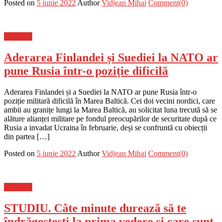
Posted on
5 iunie 2022
Author
Vidjean Mihai
Comment(0)
Flux-stiri
Aderarea Finlandei și Suediei la NATO ar
pune Rusia într-o poziție dificilă
Aderarea Finlandei și a Suediei la NATO ar pune Rusia într-o
poziție militară dificilă în Marea Baltică. Cei doi vecini nordici, care
ambii au granițe lungi la Marea Baltică, au solicitat luna trecută să se
alăture alianței militare pe fondul preocupărilor de securitate după ce
Rusia a invadat Ucraina în februarie, deși se confruntă cu obiecții
din partea […]
Posted on
5 iunie 2022
Author
Vidjean Mihai
Comment(0)
Flux-stiri
STUDIU. Câte minute durează să te
îndrăgostești la prima vedere și care sunt