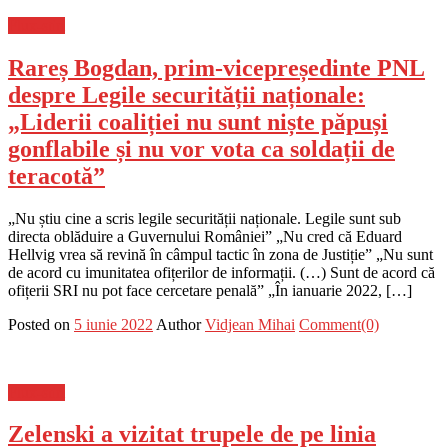
Flux-stiri
Rareș Bogdan, prim-vicepreședinte PNL
despre Legile securității naționale:
„Liderii coaliției nu sunt niște păpuși
gonflabile și nu vor vota ca soldații de
teracotă”
„Nu știu cine a scris legile securității naționale. Legile sunt sub
directa oblăduire a Guvernului României” „Nu cred că Eduard
Hellvig vrea să revină în câmpul tactic în zona de Justiție” „Nu sunt
de acord cu imunitatea ofițerilor de informații. (…) Sunt de acord că
ofițerii SRI nu pot face cercetare penală” „În ianuarie 2022, […]
Posted on
5 iunie 2022
Author
Vidjean Mihai
Comment(0)
Flux-stiri
Zelenski a vizitat trupele de pe linia