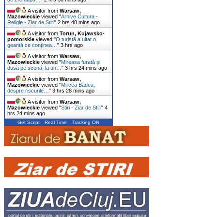
A visitor from
Warsaw,
Mazowieckie
viewed "
Arhive Cultura -
Religie - Ziar de Stiri
"
2 hrs 48 mins ago
A visitor from
Torun, Kujawsko-
pomorskie
viewed "
O turistă a uitat o
geantă ce conținea…
"
3 hrs ago
A visitor from
Warsaw,
Mazowieckie
viewed "
Mireasa furată şi
dusă pe scenă, la un…
"
3 hrs 24 mins ago
A visitor from
Warsaw,
Mazowieckie
viewed "
Mircea Badea,
despre riscurile…
"
3 hrs 28 mins ago
A visitor from
Warsaw,
Mazowieckie
viewed "
Stiri - Ziar de Stiri
"
4
hrs 24 mins ago
Get Script
Real Time
Tracking ON