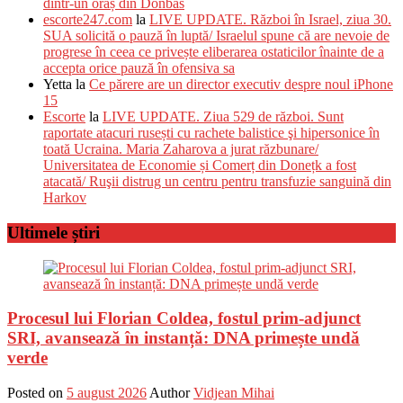
dintr-un oraș din Donbas
escorte247.com
la
LIVE UPDATE. Război în Israel, ziua 30.
SUA solicită o pauză în luptă/ Israelul spune că are nevoie de
progrese în ceea ce privește eliberarea ostaticilor înainte de a
accepta orice pauză în ofensiva sa
Yetta
la
Ce părere are un director executiv despre noul iPhone
15
Escorte
la
LIVE UPDATE. Ziua 529 de război. Sunt
raportate atacuri rusești cu rachete balistice şi hipersonice în
toată Ucraina. Maria Zaharova a jurat răzbunare/
Universitatea de Economie și Comerț din Donețk a fost
atacată/ Ruşii distrug un centru pentru transfuzie sanguină din
Harkov
Ultimele știri
Procesul lui Florian Coldea, fostul prim-adjunct
SRI, avansează în instanță: DNA primește undă
verde
Posted on
5 august 2026
Author
Vidjean Mihai