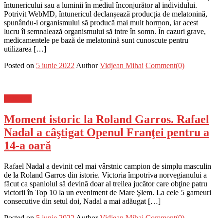
întunericului sau a luminii în mediul înconjurător al individului.
Potrivit WebMD, întunericul declanșează producția de melatonină,
spunându-i organismului să producă mai mult hormon, iar acest
lucru îi semnalează organismului să intre în somn. În cazuri grave,
medicamentele pe bază de melatonină sunt cunoscute pentru
utilizarea […]
Posted on
5 iunie 2022
Author
Vidjean Mihai
Comment(0)
Flux-stiri
Moment istoric la Roland Garros. Rafael
Nadal a câştigat Openul Franţei pentru a
14-a oară
Rafael Nadal a devinit cel mai vârstnic campion de simplu masculin
de la Roland Garros din istorie. Victoria împotriva norvegianului a
făcut ca spaniolul să devină doar al treilea jucător care obţine patru
victorii în Top 10 la un eveniment de Mare Şlem. La cele 5 gameuri
consecutive din setul doi, Nadal a mai adăugat […]
Posted on
5 iunie 2022
Author
Vidjean Mihai
Comment(0)