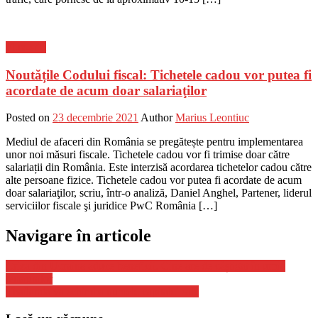
Flux-stiri
Noutățile Codului fiscal: Tichetele cadou vor putea fi
acordate de acum doar salariaţilor
Posted on
23 decembrie 2021
Author
Marius Leontiuc
Mediul de afaceri din România se pregătește pentru implementarea
unor noi măsuri fiscale. Tichetele cadou vor fi trimise doar către
salariații din România. Este interzisă acordarea tichetelor cadou către
alte persoane fizice. Tichetele cadou vor putea fi acordate de acum
doar salariaţilor, scriu, într-o analiză, Daniel Anghel, Partener, liderul
serviciilor fiscale şi juridice PwC România […]
Navigare în articole
Criza din Ucraina aduce beneficii. Cine are de câștigat în urma
tensiunilor
Thailanda va schimba numele capitalei sale