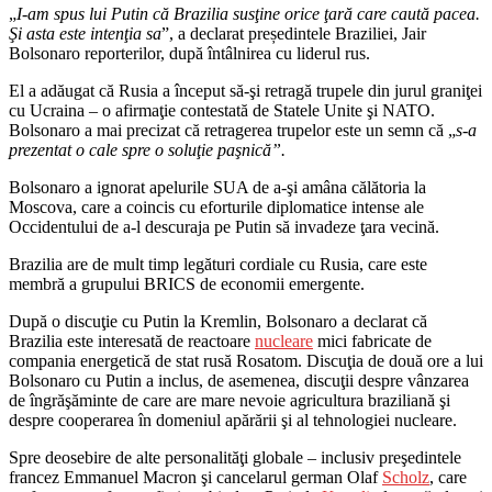
„
I-am spus lui Putin că Brazilia susţine orice ţară care caută pacea.
Şi asta este intenţia sa
”, a declarat președintele Braziliei, Jair
Bolsonaro reporterilor, după întâlnirea cu liderul rus.
El a adăugat că Rusia a început să-şi retragă trupele din jurul graniţei
cu Ucraina – o afirmaţie contestată de Statele Unite şi NATO.
Bolsonaro a mai precizat că retragerea trupelor este un semn că „
s-a
prezentat o cale spre o soluţie paşnică”.
Bolsonaro a ignorat apelurile SUA de a-şi amâna călătoria la
Moscova, care a coincis cu eforturile diplomatice intense ale
Occidentului de a-l descuraja pe Putin să invadeze ţara vecină.
Brazilia are de mult timp legături cordiale cu Rusia, care este
membră a grupului BRICS de economii emergente.
După o discuţie cu Putin la Kremlin, Bolsonaro a declarat că
Brazilia este interesată de reactoare
nucleare
mici fabricate de
compania energetică de stat rusă Rosatom. Discuţia de două ore a lui
Bolsonaro cu Putin a inclus, de asemenea, discuţii despre vânzarea
de îngrăşăminte de care are mare nevoie agricultura braziliană şi
despre cooperarea în domeniul apărării şi al tehnologiei nucleare.
Spre deosebire de alte personalităţi globale – inclusiv preşedintele
francez Emmanuel Macron şi cancelarul german Olaf
Scholz
, care