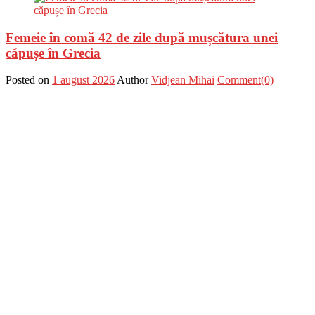
Femeie în comă 42 de zile după mușcătura unei
căpușe în Grecia
Posted on
1 august 2026
Author
Vidjean Mihai
Comment(0)