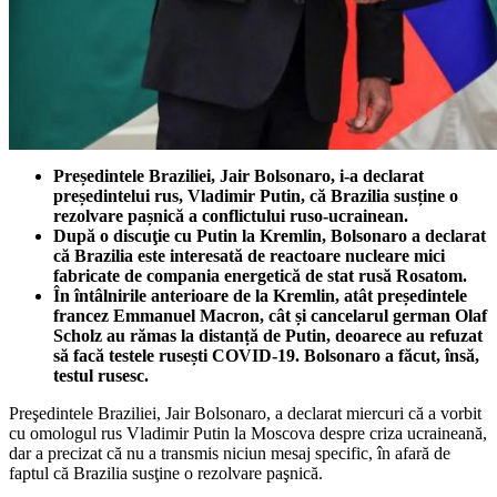
Președintele Braziliei, Jair Bolsonaro, i-a declarat
președintelui rus, Vladimir Putin, că Brazilia susține o
rezolvare pașnică a conflictului ruso-ucrainean.
După o discuţie cu Putin la Kremlin, Bolsonaro a declarat
că Brazilia este interesată de reactoare nucleare mici
fabricate de compania energetică de stat rusă Rosatom.
În întâlnirile anterioare de la Kremlin, atât președintele
francez Emmanuel Macron, cât și cancelarul german Olaf
Scholz au rămas la distanță de Putin, deoarece au refuzat
să facă testele rusești COVID-19. Bolsonaro a făcut, însă,
testul rusesc.
Preşedintele Braziliei, Jair Bolsonaro, a declarat miercuri că a vorbit
cu omologul rus Vladimir Putin la Moscova despre criza ucraineană,
dar a precizat că nu a transmis niciun mesaj specific, în afară de
faptul că Brazilia susţine o rezolvare paşnică.