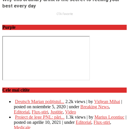
Purple
Cele mai citite
Deutsch Marian polițistul...
2.2k views
|
by
Vidjean Mihai
|
posted on noiembrie 5, 2020
|
under
Breaking News
,
Editorial
,
Flux-stiri
,
Justitie
,
Video
Proiect de lege PNL: pări...
1.3k views
|
by
Marius Leontiuc
|
posted on aprilie 10, 2021
|
under
Editorial
,
Flux-stiri
,
Medicale