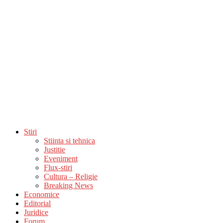
Stiri
Stiinta si tehnica
Justitie
Eveniment
Flux-stiri
Cultura – Religie
Breaking News
Economice
Editorial
Juridice
Forum