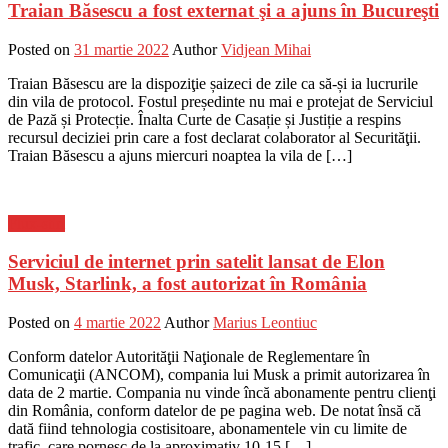
Traian Băsescu a fost externat şi a ajuns în Bucureşti
Posted on
31 martie 2022
Author
Vidjean Mihai
Traian Băsescu are la dispoziţie șaizeci de zile ca să-și ia lucrurile
din vila de protocol. Fostul președinte nu mai e protejat de Serviciul
de Pază și Protecție. Înalta Curte de Casație și Justiție a respins
recursul deciziei prin care a fost declarat colaborator al Securităţii.
Traian Băsescu a ajuns miercuri noaptea la vila de […]
Flux-stiri
Serviciul de internet prin satelit lansat de Elon
Musk, Starlink, a fost autorizat în România
Posted on
4 martie 2022
Author
Marius Leontiuc
Conform datelor Autorităţii Naţionale de Reglementare în
Comunicaţii (ANCOM), compania lui Musk a primit autorizarea în
data de 2 martie. Compania nu vinde încă abonamente pentru clienţi
din România, conform datelor de pe pagina web. De notat însă că
dată fiind tehnologia costisitoare, abonamentele vin cu limite de
trafic, care pornesc de la aproximativ 10-15 […]