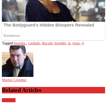
Tagged
brazilia.
,
cordiale
,
discuţii
,
kremlin
,
la
,
rusia
,
și
Marius Leontiuc
Related Articles
Flux-stiri