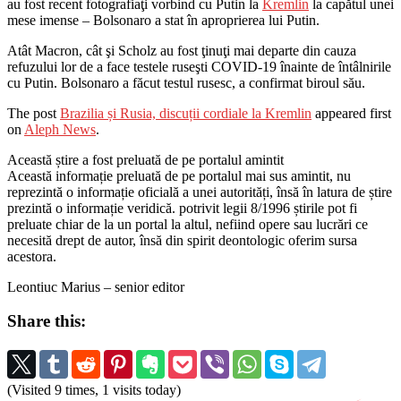
au fost recent fotografiaţi vorbind cu Putin la
Kremlin
la capătul unei
mese imense – Bolsonaro a stat în aproprierea lui Putin.
Atât Macron, cât şi Scholz au fost ţinuţi mai departe din cauza
refuzului lor de a face testele ruseşti COVID-19 înainte de întâlnirile
cu Putin. Bolsonaro a făcut testul rusesc, a confirmat biroul său.
The post
Brazilia și Rusia, discuții cordiale la Kremlin
appeared first
on
Aleph News
.
Această știre a fost preluată de pe portalul amintit
Această informație preluată de pe portalul mai sus amintit, nu
reprezintă o informație oficială a unei autorități, însă în latura de știre
prezintă o informație veridică. potrivit legii 8/1996 știrile pot fi
preluate chiar de la un portal la altul, nefiind opere sau lucrări ce
necesită drept de autor, însă din spirit deontologic oferim sursa
acestora.
Leontiuc Marius – senior editor
Share this:
(Visited 9 times, 1 visits today)