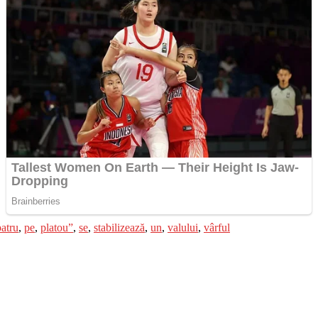
patru
,
pe
,
platou”
,
se
,
stabilizează
,
un
,
valului
,
vârful