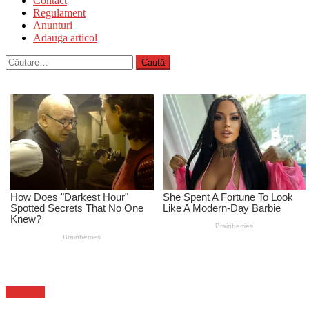
Contact
Regulament
Anunturi
Adauga articol
Caută
după:
Flux-stiri