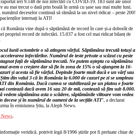
raportat ieri 9.148 de noi infectări cu COVID-19. 183 sunt ale unor
re au mai trecut o dată prin boală în urmă cu șase sau mai multe luni.
 numărul deceselor continuă să rămână la un nivel ridicat – peste 200!
 pacienților internați la ATI!
că România vine după o săptămână de record în care și-a doborât de
ri propriul record de infectări. 15.037 a fost cel mai ridicat bilanț de
.
locul lunii octombrie o să atingem vârful. Săptămâna trecută totuși a
accelerarea infectărilor. Numărul de teste private a scăzut cu peste
stagnat față de săptămâna trecută. Ne putem aștepta ca săptămâna
ă mai avem o creștere dar să fie în zona de 15% o să ajungem la 16-
azuri și acesta să fie vârful. Depinde foarte mult dacă e un vârf sau
 Știm din valul 3 că în România la 6.000 de cazuri pe zi se umpleau
e ATI din România. Dacă cumva se stabilizează pe un platou e foarte
ai contează dacă avem 16 sau 20 de mii, contează să fim sub 8.000.
să vedem săptămâna asta o scădere, săptămânile viitoare vom vedea
în decese și în numărul de oameni de la secțiile ATI
”, a declarat
urma în emisiunea Știu, la Aleph News.
 News
.
nformație veridică. potrivit legii 8/1996 știrile pot fi preluate chiar de