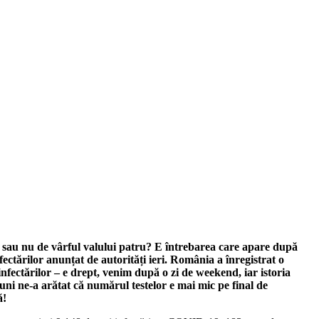
sau nu de vârful valului patru? E întrebarea care apare după
nfectărilor anunțat de autorități ieri. România a înregistrat o
infectărilor – e drept, venim după o zi de weekend, iar istoria
luni ne-a arătat că numărul testelor e mai mic pe final de
ă!