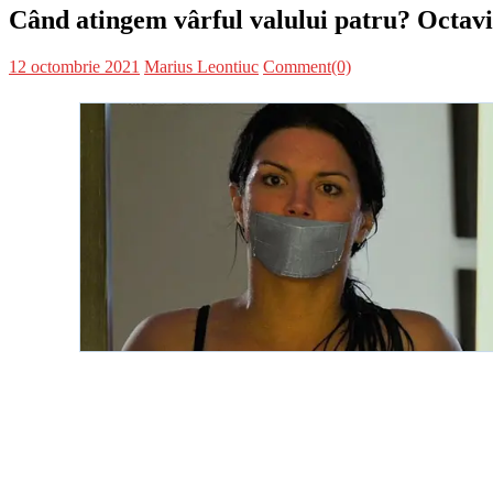
Când atingem vârful valului patru? Octavia
Posted
Author
12 octombrie 2021
Marius Leontiuc
Comment(0)
on