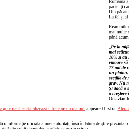
România a 
pacienți ca
Din păcate,
La fel și al
Reamintim 
mai multe o
până acum
„
Pe la mij
mai scăzut 
10% și au 
viitoare s
17 mii de c
un platou.
secțiile d
grav. Nu m
Și dacă o 
o creștere 
Octavian J
 grav dacă se stabilizează cifrele pe un platou”
appeared first on
Aleph
o informație oficială a unei autorități, însă în latura de știre prezintă o i
r, însă din spirit deontologic oferim sursa acestora.