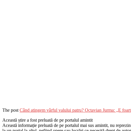
The post
Când atingem vârful valului patru? Octavian Jurma: „E foarte
Această știre a fost preluată de pe portalul amintit
Această informație preluată de pe portalul mai sus amintit, nu reprezintă 
la un portal la altul, nefiind opere sau lucrări ce necesită drept de auto