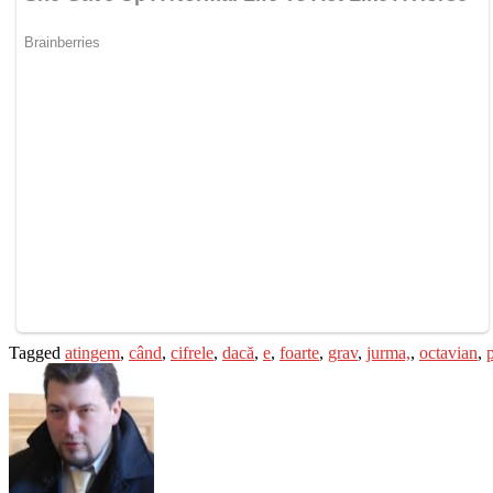
Tagged
atingem
,
când
,
cifrele
,
dacă
,
e
,
foarte
,
grav
,
jurma,
,
octavian
,