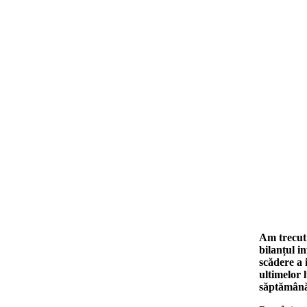
Am trecut 
bilanțul i
scădere a 
ultimelor 
săptămân