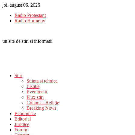
Skip
joi, august 06, 2026
to
Radio Protestant
content
Radio Harmony
un site de stiri si informatii
Stiri
Stiinta si tehnica
Justitie
Eveniment
Flux-stiri
Cultura – Religie
Breaking News
Economice
Editorial
Juridice
Forum