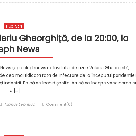
Flux-Stiri
eriu Gheorghiță, de la 20:00, la
eph News
News și pe alephnews.ro. Invitatul de azi e Valeriu Gheorghiță,
e cea mai ridicată rată de infectare de la începutul pandemiei
și indecizii. Ba că se închid școlile, ba că se începe vaccinarea c
a […]
Author
Marius Leontiuc
Comment(0)