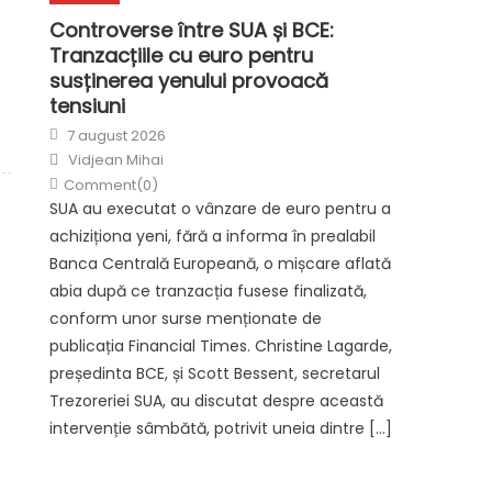
Controverse între SUA și BCE:
Tranzacțiile cu euro pentru
susținerea yenului provoacă
tensiuni
Posted
7 august 2026
on
Author
Vidjean Mihai
Comment(0)
SUA au executat o vânzare de euro pentru a
achiziționa yeni, fără a informa în prealabil
Banca Centrală Europeană, o mișcare aflată
abia după ce tranzacția fusese finalizată,
conform unor surse menționate de
publicația Financial Times. Christine Lagarde,
președinta BCE, și Scott Bessent, secretarul
Trezoreriei SUA, au discutat despre această
intervenție sâmbătă, potrivit uneia dintre […]