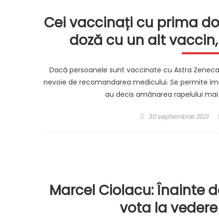
Cei vaccinați cu prima d
doză cu un alt vacci
Dacă persoanele sunt vaccinate cu Astra Zeneca, 
nevoie de recomandarea medicului. Se permite imu
au decis amânarea rapelului mai m
Posted
30 septembrie 2021
on
Marcel Ciolacu: Înainte d
vota la veder