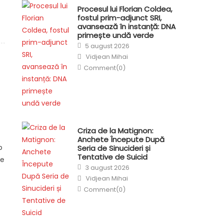
Procesul lui Florian Coldea,
fostul prim-adjunct SRI,
avansează în instanță: DNA
primește undă verde
Posted
5 august 2026
on
Author
Vidjean Mihai
Comment(0)
Criza de la Matignon:
Anchete Începute După
p
Seria de Sinucideri și
Tentative de Suicid
te
Posted
3 august 2026
on
Author
Vidjean Mihai
Comment(0)