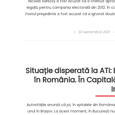
Nicolas Sarkozy a fost acuzat că a cheltuit apr
legală, pentru campania electorală din 2012. În ca
Fostul preşedinte a fost acuzat că a ignorat două 
Posted
30 septembrie 2021
on
Situație disperată la ATI
în România. În Capital
I
Autoritățile anunță că joi, în spitalele din România,
unul în Brașov. La acest moment, în București nu 