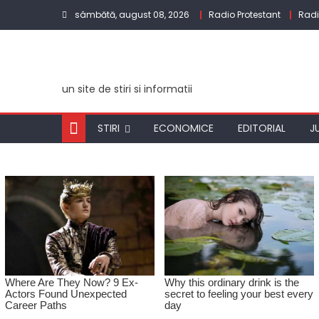
Skip
sâmbătă, august 08, 2026
Radio Protestant
Rad
to
content
un site de stiri si informatii
STIRI
ECONOMICE
EDITORIAL
J