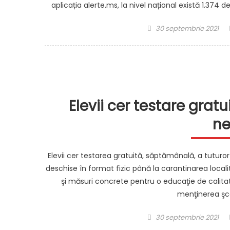
aplicația alerte.ms, la nivel național există 1.374
Posted
30 septembrie 2021
on
Elevii cer testare gra
ne
Elevii cer testarea gratuită, săptămânală, a tuturor 
deschise în format fizic până la carantinarea localităţ
şi măsuri concrete pentru o educaţie de calitat
menţinerea şco
Posted
30 septembrie 2021
on