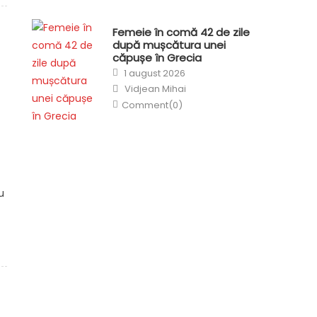
Femeie în comă 42 de zile
după mușcătura unei
căpușe în Grecia
Posted
1 august 2026
on
Author
Vidjean Mihai
Comment(0)
u