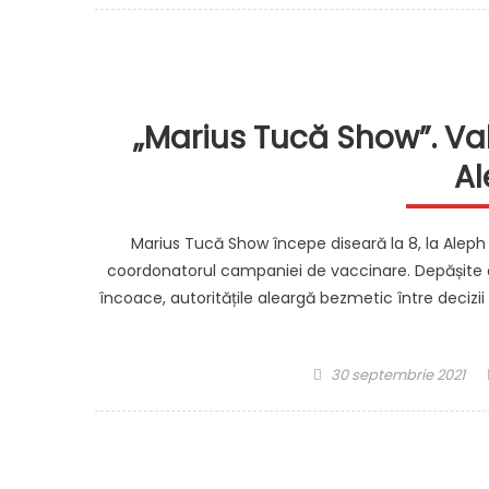
„Marius Tucă Show”. Val
Al
Marius Tucă Show începe diseară la 8, la Aleph 
coordonatorul campaniei de vaccinare. Depășite d
încoace, autoritățile aleargă bezmetic între decizii 
Posted
30 septembrie 2021
on