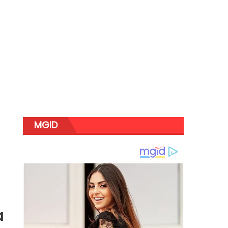
MGID
a