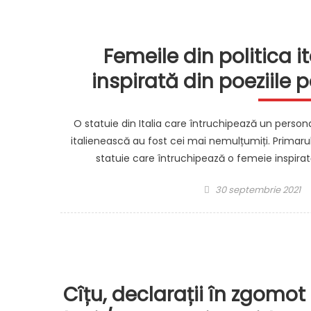
Femeile din politica i
inspirată din poeziile p
O statuie din Italia care întruchipează un personaj 
italienească au fost cei mai nemulțumiți. Primarul
statuie care întruchipează o femeie inspirată 
Posted
30 septembrie 2021
on
Cîțu, declarații în zgomo