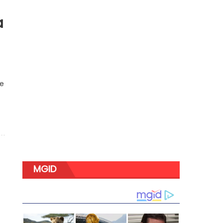
a
le
MGID