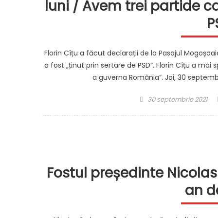
luni / Avem trei partide c
P
Florin Cîțu a făcut declarații de la Pasajul Mogoșo
a fost „ținut prin sertare de PSD”. Florin Cîțu a ma
a guverna România”. Joi, 30 septembri
Posted
30 septembrie 2021
on
Fostul președinte Nicola
an d