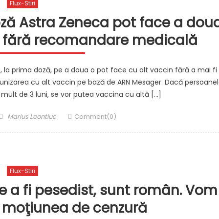
Flux-Stiri
oză Astra Zeneca pot face a dou
n, fără recomandare medicală
la prima doză, pe a doua o pot face cu alt vaccin fără a mai fi
nizarea cu alt vaccin pe bază de ARN Mesager. Dacă persoane
ult de 3 luni, se vor putea vaccina cu altă […]
Author
Marius Leontiuc
Comment(0)
Flux-Stiri
e a fi pesedist, sunt român. Vom
e moţiunea de cenzură