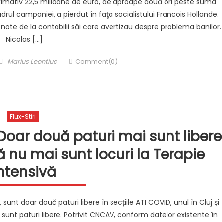
oximativ 22,5 milioane de euro, de aproape două ori peste suma
drul campaniei, a pierdut în faţa socialistului Francois Hollande.
note de la contabilii săi care avertizau despre problema banilor.
Nicolas […]
Author
Marius Leontiuc
Comment(0)
Flux-Stiri
: Doar două paturi mai sunt libere
ă nu mai sunt locuri la Terapie
ntensivă
 sunt doar două paturi libere în secțiile ATI COVID, unul în Cluj și
sunt paturi libere. Potrivit CNCAV, conform datelor existente în