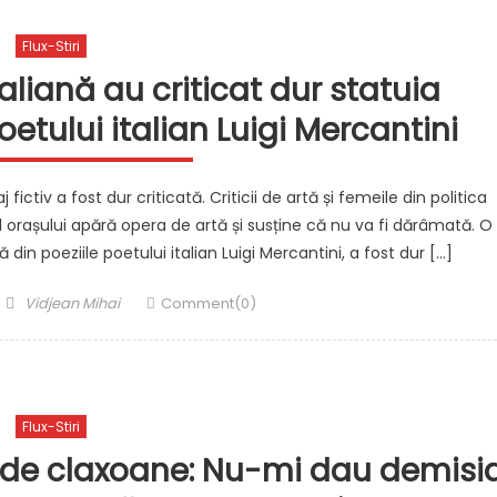
Flux-Stiri
taliană au criticat dur statuia
oetului italian Luigi Mercantini
fictiv a fost dur criticată. Criticii de artă și femeile din politica
 orașului apără opera de artă și susține că nu va fi dărâmată. O
din poeziile poetului italian Luigi Mercantini, a fost dur […]
Author
Vidjean Mihai
Comment(0)
Flux-Stiri
t de claxoane: Nu-mi dau demisi