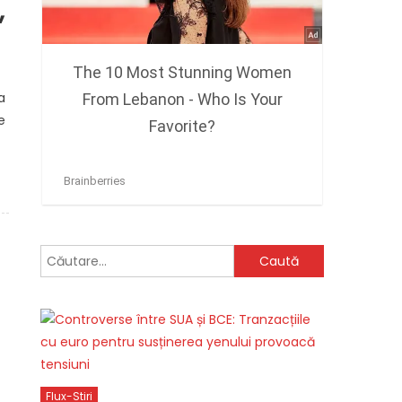
,
a
e
Caută
după:
n
Flux-Stiri