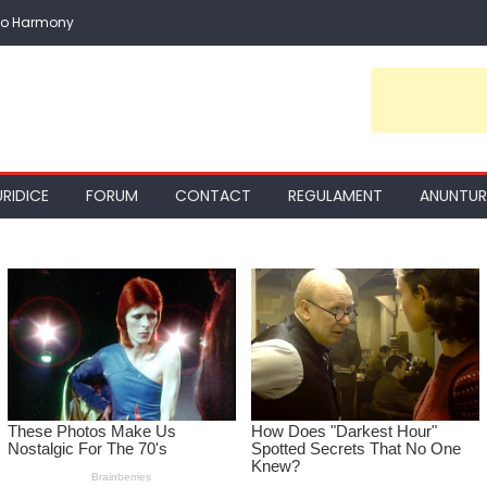
io Harmony
URIDICE
FORUM
CONTACT
REGULAMENT
ANUNTUR