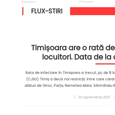
FLUX-STIRI
Timișoara are o rată de
locuitori. Data de la 
Rata de infectare în Timișoara a trecut, joi, de 8 
(CJSU) Timiș a decis noi restricții, între care cara
alături de Giroc, Parța, Remetea Mare, Sânmihaiu 
Posted
30 septembrie 2021
on