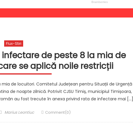
Flux-Stiri
 infectare de peste 8 la mia de
care se aplică noile restricții
la mia de locuitori. Comitetul Județean pentru Situații de Urgență
ntina de noapte zilnică. Potrivit CJSU Timiș, municipiul Timișoara,
Român au fost trecute în anexa privind rata de infectare mai […
Author
Marius Leontiuc
Comment(0)