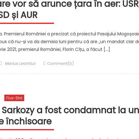
are vor să arunce țara în aer: USR
SD și AUR
aia. Premierul României a precizat că proiectul Pasajului Mogoșoai
i spus că nu-și va da demisia luni pentru că are „un mandat clar d
e 2021, premierul României, Florin Cîțu, a făcut […]
Author
Marius Leontiuc
Comment(0)
Flux-Stiri
s Sarkozy a fost condamnat la u
e închisoare