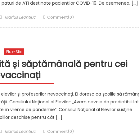
 de paturi de ATI destinate pacienților COVID-19. De asemenea, […]
Author
Marius Leontiuc
Comment(0)
Flux-Stiri
tuită și săptămânală pentru cei
vaccinați
elevilor şi profesorilor nevaccinaţi. Ei doresc ca şcolile să rămân
ii. Consiliului Naţional al Elevilor: „Avem nevoie de predictibilita
e în vreme de pandemie”. Consiliul Naţional al Elevilor susţine
lilor deschise pentru cât […]
Author
Marius Leontiuc
Comment(0)