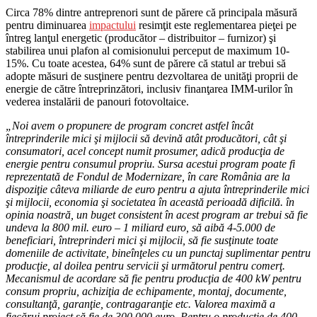
Circa 78% dintre antreprenori sunt de părere că principala măsură
pentru diminuarea
impactului
resimţit este reglementarea pieţei pe
întreg lanţul energetic (producător – distribuitor – furnizor) şi
stabilirea unui plafon al comisionului perceput de maximum 10-
15%. Cu toate acestea, 64% sunt de părere că statul ar trebui să
adopte măsuri de susţinere pentru dezvoltarea de unităţi proprii de
energie de către întreprinzători, inclusiv finanţarea IMM-urilor în
vederea instalării de panouri fotovoltaice.
„Noi avem o propunere de program concret astfel încât
întreprinderile mici şi mijlocii să devină atât producători, cât şi
consumatori, acel concept numit prosumer, adică producţia de
energie pentru consumul propriu. Sursa acestui program poate fi
reprezentată de Fondul de Modernizare, în care România are la
dispoziţie câteva miliarde de euro pentru a ajuta întreprinderile mici
şi mijlocii, economia şi societatea în această perioadă dificilă. în
opinia noastră, un buget consistent în acest program ar trebui să fie
undeva la 800 mil. euro – 1 miliard euro, să aibă 4-5.000 de
beneficiari, întreprinderi mici şi mijlocii, să fie susţinute toate
domeniile de activitate, bineînţeles cu un punctaj suplimentar pentru
producţie, al doilea pentru servicii şi următorul pentru comerţ.
Mecanismul de acordare să fie pentru producţia de 400 kW pentru
consum propriu, achiziţia de echipamente, montaj, documente,
consultanţă, garanţie, contragaranţie etc. Valorea maximă a
fiecărui proiect să fie de 300.000 euro. Pentru o producţie de 400