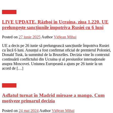
Flux-stiri
LIVE UPDATE. Război în Ucraina, ziua 1.220. UE
prelungește sancțiunile împotriva Rusiei cu 6 luni
Posted on
27 iunie 2025
Author
Vidjean Mihai
UE a decis pe 26 iunie să prelungească sancțiunile împotriva Rusiei
cu încă 6 luni. Anunțul a fost confirmat oficial de premierul Poloniei,
Donald Tusk, la summitul de la Bruxelles. Decizia vine în contextul
continuării conflictului din Ucraina și al presiunilor internaționale
asupra Moscovei. Uniunea Europeană a ajuns pe 26 iunie la un
acord de […]
Flux-stiri
Asflatul turnat în Madrid miroase a mango. Cum
motiveze primarul decizia
Posted on
24 mai 2024
Author
Vidjean Mihai