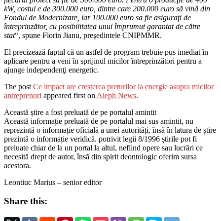
kW, costul e de 300.000 euro, dintre care 200.000 euro să vină din
Fondul de Modernizare, iar 100.000 euro sa fie asiguraţi de
întreprinzător, cu posibilitatea unui împrumut garantat de către
stat
“, spune Florin Jianu, preşedintele CNIPMMR.
El precizează faptul că un astfel de program trebuie pus imediat în
aplicare pentru a veni în sprijinul micilor întreprinzători pentru a
ajunge independenţi energetic.
The post
Ce impact are creșterea prețurilor la energie asupra micilor
antreprenori
appeared first on
Aleph News
.
Această știre a fost preluată de pe portalul amintit
Această informație preluată de pe portalul mai sus amintit, nu
reprezintă o informație oficială a unei autorități, însă în latura de știre
prezintă o informație veridică. potrivit legii 8/1996 știrile pot fi
preluate chiar de la un portal la altul, nefiind opere sau lucrări ce
necesită drept de autor, însă din spirit deontologic oferim sursa
acestora.
Leontiuc Marius – senior editor
Share this: