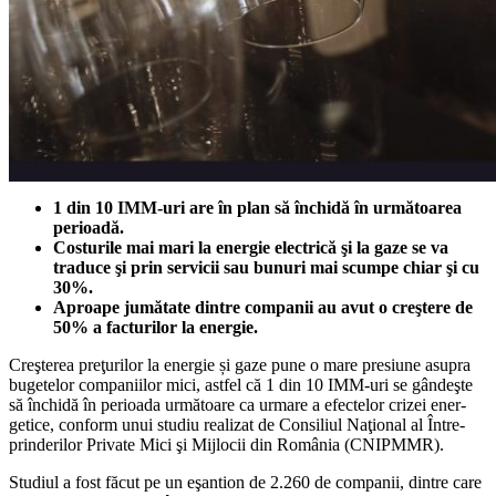
1 din 10 IMM-uri are în plan să închidă în următoarea
perioadă.
Costurile mai mari la energie electrică şi la gaze se va
traduce şi prin servicii sau bunuri mai scumpe chiar şi cu
30%.
Aproape jumătate dintre compa­nii au avut o creştere de
50% a factu­rilor la energie.
Creşterea preţurilor la energie și gaze pune o mare pre­siu­­ne asupra
bugetelor companiilor mici, astfel că 1 din 10 IMM-uri se gân­deşte
să închidă în perioada ur­mă­­toare ca urmare a efectelor crizei ener­­
getice, conform unui studiu rea­li­zat de Consiliul Naţional al În­tre­
prin­derilor Private Mici şi Mijlocii din România (CNIPMMR).
Studiul a fost făcut pe un eşantion de 2.260 de companii, dintre care