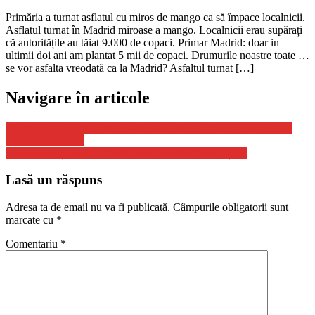
Primăria a turnat asflatul cu miros de mango ca să împace localnicii.
Asflatul turnat în Madrid miroase a mango. Localnicii erau supărați
că autoritățile au tăiat 9.000 de copaci. Primar Madrid: doar in
ultimii doi ani am plantat 5 mii de copaci. Drumurile noastre toate …
se vor asfalta vreodată ca la Madrid? Asfaltul turnat […]
Navigare în articole
2,5 milioane de nunți sunt așteptate în SUA după COVID. Cresc
costurile de nuntă
Reprezentanții elevilor cer măsuri suplimentare în școli
Lasă un răspuns
Adresa ta de email nu va fi publicată.
Câmpurile obligatorii sunt
marcate cu
*
Comentariu
*