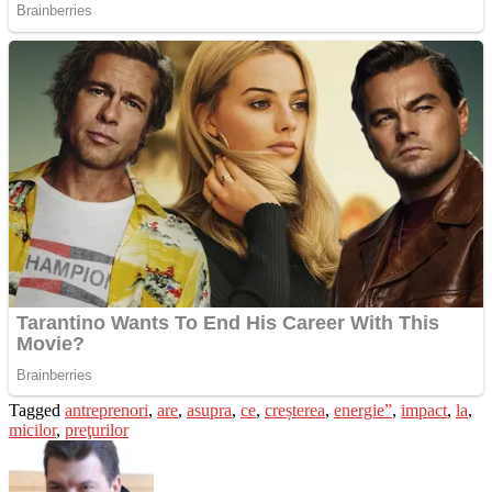
Tagged
antreprenori
,
are
,
asupra
,
ce
,
creșterea
,
energie”
,
impact
,
la
,
micilor
,
preţurilor