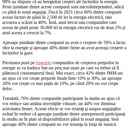
98% au răspuns că au înregistrat creş­teri ale facturilor la energie.
Peste ju­mă­tate dintre aceste compa­nii sunt mi­croîntreprinderi, adică
cu până la no­­uă angajaţi. Dacă în 2021 circa 66% dintre companii
aveau facturi de până în 2.500 de lei la energia elec­tri­că, rata
acestora a scăzut la 40%. Însă, anul trecut rata compa­ni­ilor care
aveau de pla­tă peste 30.000 lei la energia elec­trică era de doar 2% şi
anul acesta a crescut la 7%.
Aproape jumătate dintre compa­nii au avut o creştere de 50% a factu­
rilor la energie şi aproape 40% dintre firme au avut aceeaşi creştere a
factu­rilor la gaze.
Presiunea pusă pe
bugetele
com­pa­niilor de creşterea preţurilor la
energie se va traduce într-un preţ mai mare pe care va trebui să îl
plătească consumatorul final. Mai exact, circa 42% dintre IMM-uri
au spus că vor creşte preţurile finale între 10% şi 30%, iar aproape
20% vor creşte cu mai puţin de 10%, pe când 20% nu vor creşte
deloc.
Totodată, 76% dintre companiile participante la studiu au spus că
vor reduce sau amâna investiţiile viitoare, iar 44% vor diminua
activitatea firmei. Aceste efecte se vor resimţi şi asupra angajaţilor
având în vedere că aproape jumătate dintre antreprenorii participanţi
la studiu au în plan să disponibilizeze până la nouă angajaţi, însă
aproape 40% dintre companii nu vor renunţa la forţa de muncă.