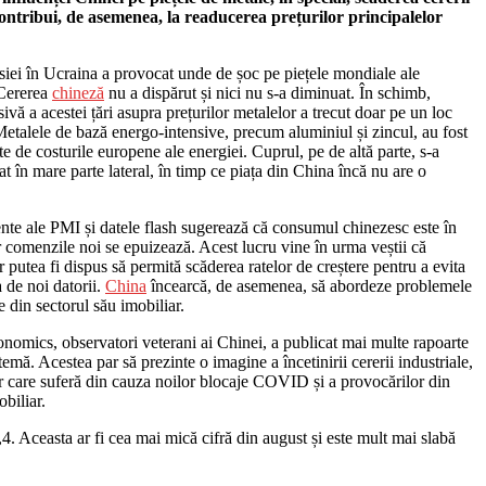
ontribui, de asemenea, la readucerea prețurilor principalelor
iei în Ucraina a provocat unde de șoc pe piețele mondiale ale
 Cererea
chineză
nu a dispărut și nici nu s-a diminuat. În schimb,
sivă a acestei țări asupra prețurilor metalelor a trecut doar pe un loc
etalele de bază energo-intensive, precum aluminiul și zincul, au fost
e de costurile europene ale energiei. Cuprul, pe de altă parte, s-a
at în mare parte lateral, în timp ce piața din China încă nu are o
nte ale PMI și datele flash sugerează că consumul chinezesc este în
r comenzile noi se epuizează. Acest lucru vine în urma veștii că
r putea fi dispus să permită scăderea ratelor de creștere pentru a evita
 de noi datorii.
China
încearcă, de asemenea, să abordeze problemele
e din sectorul său imobiliar.
nomics, observatori veterani ai Chinei, a publicat mai multe rapoarte
temă. Acestea par să prezinte o imagine a încetinirii cererii industriale,
or care suferă din cauza noilor blocaje COVID și a provocărilor din
obiliar.
,4. Aceasta ar fi cea mai mică cifră din august și este mult mai slabă