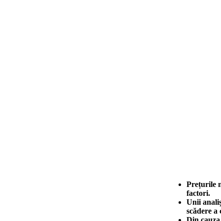
Prețurile 
factori.
Unii anali
scădere a 
Din cauza 