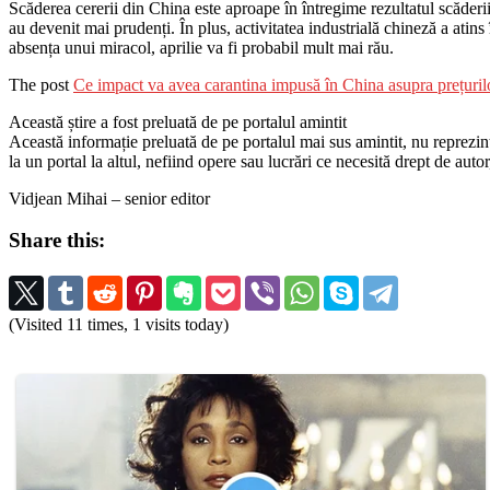
Scăderea cererii din China este aproape în întregime rezultatul scăderii 
au devenit mai prudenți. În plus, activitatea industrială chineză a atins
absența unui miracol, aprilie va fi probabil mult mai rău.
The post
Ce impact va avea carantina impusă în China asupra prețurilo
Această știre a fost preluată de pe portalul amintit
Această informație preluată de pe portalul mai sus amintit, nu reprezintă 
la un portal la altul, nefiind opere sau lucrări ce necesită drept de auto
Vidjean Mihai – senior editor
Share this:
(Visited 11 times, 1 visits today)