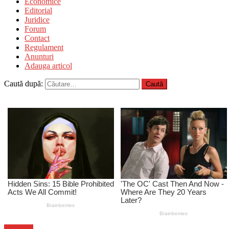
Economice
Editorial
Juridice
Forum
Contact
Regulament
Anunturi
Adauga articol
Caută după:
Flux-stiri