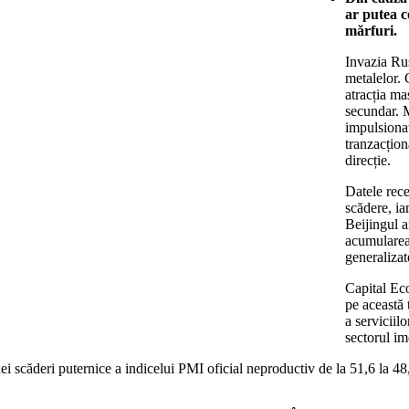
ar putea c
mărfuri.
Invazia Rus
metalelor.
atracția ma
secundar. M
impulsionat
tranzacțion
direcție.
Datele rece
scădere, ia
Beijingul a
acumularea
generalizat
Capital Eco
pe această 
a serviciil
sectorul im
ei scăderi puternice a indicelui PMI oficial neproductiv de la 51,6 la 48