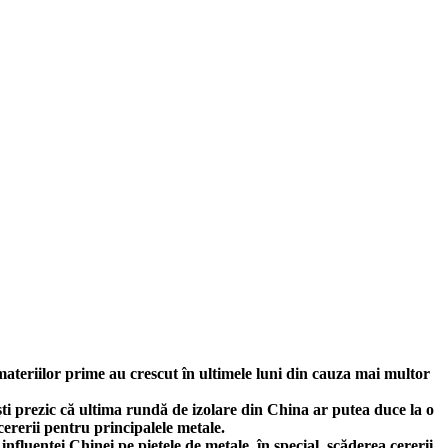
materiilor prime au crescut în ultimele luni din cauza mai multor
ști prezic că ultima rundă de izolare din China ar putea duce la o
cererii pentru principalele metale.
influenței Chinei pe piețele de metale, în special, scăderea cererii