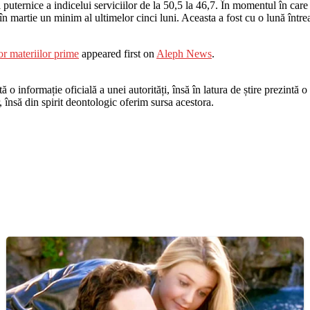
puternice a indicelui serviciilor de la 50,5 la 46,7. În momentul în care 
 în martie un minim al ultimelor cinci luni. Aceasta a fost cu o lună între
r materiilor prime
appeared first on
Aleph News
.
o informație oficială a unei autorități, însă în latura de știre prezintă o i
r, însă din spirit deontologic oferim sursa acestora.