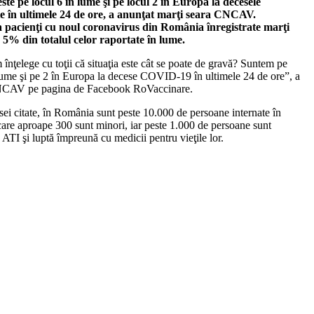
te pe locul 6 în lume şi pe locul 2 în Europa la decesele
te în ultimele 24 de ore, a anunţat marţi seara CNCAV.
a pacienţi cu noul coronavirus din România înregistrate marţi
 5% din totalul celor raportate în lume.
nţelege cu toţii că situaţia este cât se poate de gravă? Suntem pe
 lume şi pe 2 în Europa la decese COVID-19 în ultimele 24 de ore”, a
NCAV pe pagina de Facebook RoVaccinare.
rsei citate, în România sunt peste 10.000 de persoane internate în
 care aproape 300 sunt minori, iar peste 1.000 de persoane sunt
n ATI şi luptă împreună cu medicii pentru vieţile lor.