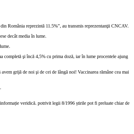
ele din România reprezintă 11.5%”, au transmis reprezentanţii CNCAV.
cese decât media în lume.
 lume.
ema completă şi încă 4,5% cu prima doză, iar în lume procentele ajung
 avem grijă de noi şi de cei de lângă noi! Vaccinarea rămâne cea mai
.
nformație veridică. potrivit legii 8/1996 știrile pot fi preluate chiar de