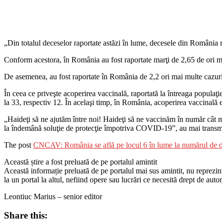
„Din totalul deceselor raportate astăzi în lume, decesele din România
Conform acestora, în România au fost raportate marţi de 2,65 de ori 
De asemenea, au fost raportate în România de 2,2 ori mai multe cazuri
În ceea ce priveşte acoperirea vaccinală, raportată la întreaga popula
la 33, respectiv 12. În acelaşi timp, în România, acoperirea vaccinal
„Haideţi să ne ajutăm între noi! Haideţi să ne vaccinăm în număr cât 
la îndemână soluţie de protecţie împotriva COVID-19”, au mai trans
The post
CNCAV: România se află pe locul 6 în lume la numărul de 
Această știre a fost preluată de pe portalul amintit
Această informație preluată de pe portalul mai sus amintit, nu reprezintă 
la un portal la altul, nefiind opere sau lucrări ce necesită drept de auto
Leontiuc Marius – senior editor
Share this: