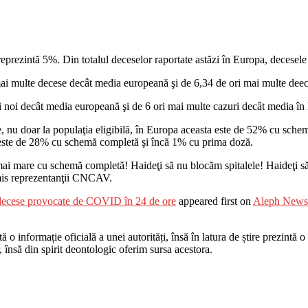
 reprezintă 5%. Din totalul deceselor raportate astăzi în Europa, deces
mai multe decese decât media europeană şi de 6,34 de ori mai multe dee
 noi decât media europeană şi de 6 ori mai multe cazuri decât media în
ţie, nu doar la populaţia eligibilă, în Europa aceasta este de 52% cu sch
ă este de 28% cu schemă completă şi încă 1% cu prima doză.
mai mare cu schemă completă! Haideţi să nu blocăm spitalele! Haideţi să
mis reprezentanţii CNCAV.
decese provocate de COVID în 24 de ore
appeared first on
Aleph News
o informație oficială a unei autorități, însă în latura de știre prezintă o i
r, însă din spirit deontologic oferim sursa acestora.