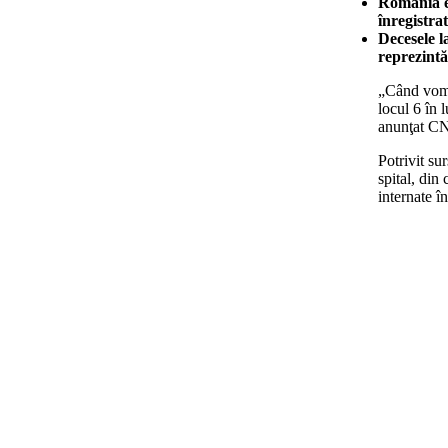
România es
înregistra
Decesele l
reprezintă
„Când vom î
locul 6 în
anunţat C
Potrivit su
spital, din
internate î