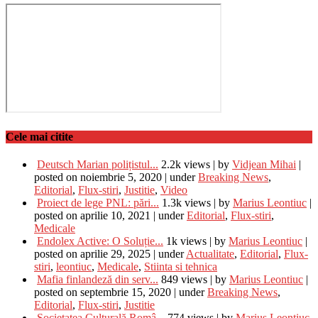
Cele mai citite
Deutsch Marian polițistul...
2.2k views
|
by
Vidjean Mihai
|
posted on noiembrie 5, 2020
|
under
Breaking News
,
Editorial
,
Flux-stiri
,
Justitie
,
Video
Proiect de lege PNL: pări...
1.3k views
|
by
Marius Leontiuc
|
posted on aprilie 10, 2021
|
under
Editorial
,
Flux-stiri
,
Medicale
Endolex Active: O Soluție...
1k views
|
by
Marius Leontiuc
|
posted on aprilie 29, 2025
|
under
Actualitate
,
Editorial
,
Flux-
stiri
,
leontiuc
,
Medicale
,
Stiinta si tehnica
Mafia finlandeză din serv...
849 views
|
by
Marius Leontiuc
|
posted on septembrie 15, 2020
|
under
Breaking News
,
Editorial
,
Flux-stiri
,
Justitie
Societatea Culturală Româ...
774 views
|
by
Marius Leontiuc