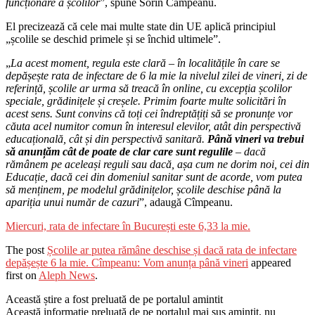
funcționare a școlilor
”, spune Sorin Câmpeanu.
El precizează că cele mai multe state din UE aplică principiul
„școlile se deschid primele și se închid ultimele”.
„
La acest moment, regula este clară – în localitățile în care se
depășește rata de infectare de 6 la mie la nivelul zilei de vineri, zi de
referință, școlile ar urma să treacă în online, cu excepția școlilor
speciale, grădinițele și creșele. Primim foarte multe solicitări în
acest sens. Sunt convins că toți cei îndreptățiți să se pronunțe vor
căuta acel numitor comun în interesul elevilor, atât din perspectivă
educațională, cât și din perspectivă sanitară.
Până vineri va trebui
să anunțăm cât de poate de clar care sunt regulile
– dacă
rămânem pe aceleași reguli sau dacă, așa cum ne dorim noi, cei din
Educație, dacă cei din domeniul sanitar sunt de acorde, vom putea
să menținem, pe modelul grădinițelor, școlile deschise până la
apariția unui număr de cazuri
”, adaugă Cîmpeanu.
Miercuri, rata de infectare în București este 6,33 la mie.
The post
Școlile ar putea rămâne deschise și dacă rata de infectare
depășește 6 la mie. Cîmpeanu: Vom anunța până vineri
appeared
first on
Aleph News
.
Această știre a fost preluată de pe portalul amintit
Această informație preluată de pe portalul mai sus amintit, nu