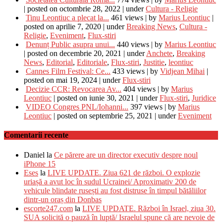
|
posted on octombrie 28, 2022
|
under
Cultura - Religie
Tinu Leontiuc a plecat la...
461 views
|
by
Marius Leontiuc
|
posted on aprilie 7, 2020
|
under
Breaking News
,
Cultura -
Religie
,
Eveniment
,
Flux-stiri
Denunț Public asupra unui...
440 views
|
by
Marius Leontiuc
|
posted on decembrie 20, 2021
|
under
Anchete
,
Breaking
News
,
Editorial
,
Editoriale
,
Flux-stiri
,
Justitie
,
leontiuc
Cannes Film Festival: Ce...
433 views
|
by
Vidjean Mihai
|
posted on mai 19, 2024
|
under
Flux-stiri
Decizie CCR: Revocarea Av...
404 views
|
by
Marius
Leontiuc
|
posted on iunie 30, 2021
|
under
Flux-stiri
,
Juridice
VIDEO Congres PNL/Iohanni...
397 views
|
by
Marius
Leontiuc
|
posted on septembrie 25, 2021
|
under
Eveniment
Comentarii recente
Daniel
la
Ce părere are un director executiv despre noul
iPhone 15
Eses
la
LIVE UPDATE. Ziua 621 de război. O explozie
uriașă a avut loc în sudul Ucrainei/ Aproximativ 200 de
vehicule blindate rusești au fost distruse în timpul bătăliilor
dintr-un oraș din Donbas
escorte247.com
la
LIVE UPDATE. Război în Israel, ziua 30.
SUA solicită o pauză în luptă/ Israelul spune că are nevoie de