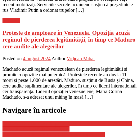
recent mobilizaţi. Serviciile secrete ucrainene susţin că preşedintele
rus Vladimir Putin a ordonat trupelor […]
Flux-stiri
Proteste de amploare în Venezuela. Opoziția acuză
regimul de pierderea legitimității, în timp ce Maduro
cere audite ale alegerilor
Posted on
4 august 2024
Author
Vidjean Mihai
Machado acuză regimul venezuelean de pierderea legitimității și
promite o opoziție mai puternică. Protestele recente au dus la 11
morți și peste 1.000 de arestări. Maduro, susținut de Rusia și China,
cere audite suplimentare ale alegerilor, în timp ce liderii internaționali
cer transparență. Liderul opoziției venezuelene, Maria Corina
Machado, s-a adresat unui miting în masă […]
Navigare în articole
CNCAV: România se află pe locul 6 în lume la numărul de decese
provocate de COVID în 24 de ore
Rata de infectare a trecut de 6 la mie în Cluj-Napoca