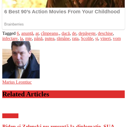
Tagged
6
,
anunţă
,
ar
,
cîmpeanu,
,
dacă
,
de
,
depășește
,
deschise
,
infectare
,
la
,
mie
,
până
,
putea
,
rămâne
,
rata
,
Şcolile
,
și
,
vineri
,
vom
Marius Leontiuc
Related Articles
Flux-stiri
Biden și Zelenski nu renunță la diplomație. SUA