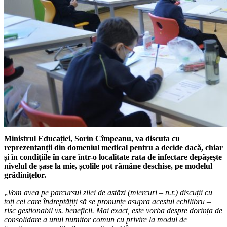
Ministrul Educației, Sorin Cîmpeanu, va discuta cu
reprezentanții din domeniul medical pentru a decide dacă, chiar
și în condițiile în care într-o localitate rata de infectare depășește
nivelul de șase la mie, școlile pot rămâne deschise, pe modelul
grădinițelor.
„
Vom avea pe parcursul zilei de astăzi (miercuri – n.r.) discuții cu
toți cei care îndreptățiți să se pronunțe asupra acestui echilibru –
risc gestionabil vs. beneficii. Mai exact, este vorba despre dorința de
consolidare a unui numitor comun cu privire la modul de