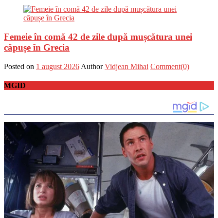
Femeie în comă 42 de zile după mușcătura unei
căpușe în Grecia
Posted on
1 august 2026
Author
Vidjean Mihai
Comment(0)
MGID