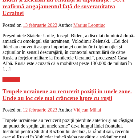
reafirmă angajamentul față de suveranitatea
Ucrainei
Posted on
13 februarie 2022
Author
Marius Leontiuc
Preşedintele Statelor Unite, Joseph Biden, a discutat duminică după-
amiază cu omologul său ucrainean, Volodimir Zelenski. „Cei doi
lideri au convenit asupra importanţei continuării diplomaţiei şi
acţiunilor în sensul descurajării, în contextul acumulării de către
Rusia a forţelor militare la frontierele Ucrainei”, precizează Casa
Albă. Rusia este acuzată că a mobilizat peste 130.000 de militari în
[…]
Flux-stiri
Trupele ucrainene au recucerit poziţii în unele zone.
Unde au loc cele mai crâncene lupte cu ruşii
Posted on
12 februarie 2023
Author
Vidjean Mihai
Trupele ucrainene au recucerit poziţii pierdute anterior şi au câştigat
un punct de sprijin „în unele zone” de-a lungul liniei frontului.
Institutul pentru Studiul Războiului declară, la rândul său, recentul
eşec al Rusiei în Vuhledar indică slaba pregătire a soldaţilor ruşi