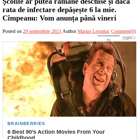
Școlile ar putea rămâne deschise și dacă
rata de infectare depășește 6 la mie.
Cîmpeanu: Vom anunța până vineri
Posted on
29 septembrie 2021
Author
Marius Leontiuc
Comment(0)