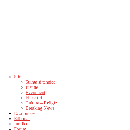
Stiri
Stiinta si tehnica
Justitie
Eveniment
Flux-stiri
Cultura – Religie
Breaking News
Economice
Editorial
Juridice
Forum