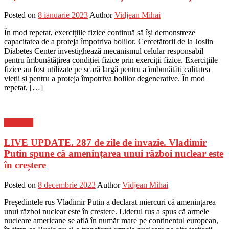
Posted on
8 ianuarie 2023
Author
Vidjean Mihai
În mod repetat, exercițiile fizice continuă să își demonstreze
capacitatea de a proteja împotriva bolilor. Cercetătorii de la Joslin
Diabetes Center investighează mecanismul celular responsabil
pentru îmbunătățirea condiției fizice prin exerciții fizice. Exercițiile
fizice au fost utilizate pe scară largă pentru a îmbunătăți calitatea
vieții și pentru a proteja împotriva bolilor degenerative. În mod
repetat, […]
Flux-stiri
LIVE UPDATE. 287 de zile de invazie. Vladimir
Putin spune că amenințarea unui război nuclear este
în creștere
Posted on
8 decembrie 2022
Author
Vidjean Mihai
Președintele rus Vladimir Putin a declarat miercuri că amenințarea
unui război nuclear este în creștere. Liderul rus a spus că armele
nucleare americane se află în număr mare pe continentul european,