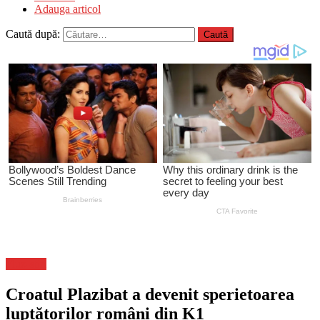
Adauga articol
Caută după:
Flux-stiri
Croatul Plazibat a devenit sperietoarea
luptătorilor români din K1