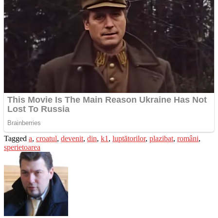
Tagged
a
,
croatul
,
devenit
,
din
,
k1
,
luptătorilor
,
plazibat
,
români
,
sperietoarea