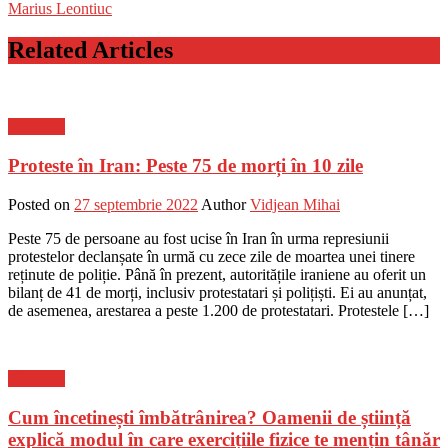
Marius Leontiuc
Related Articles
Flux-stiri
Proteste în Iran: Peste 75 de morți în 10 zile
Posted on
27 septembrie 2022
Author
Vidjean Mihai
Peste 75 de persoane au fost ucise în Iran în urma represiunii
protestelor declanșate în urmă cu zece zile de moartea unei tinere
reținute de poliție. Până în prezent, autoritățile iraniene au oferit un
bilanț de 41 de morți, inclusiv protestatari și polițiști. Ei au anunțat,
de asemenea, arestarea a peste 1.200 de protestatari. Protestele […]
Flux-stiri
Cum încetinești îmbătrânirea? Oamenii de știință
explică modul în care exercițiile fizice te mențin tânăr