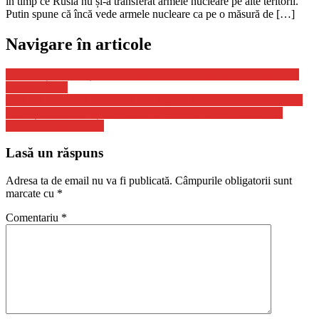
în timp ce Rusia nu și-a transferat armele nucleare pe alte teritorii.
Putin spune că încă vede armele nucleare ca pe o măsură de […]
Navigare în articole
Câinii roșii cercetați de jandarmerie. Ce s-a întâmplat la meciul de
sâmbătă seara
OFF/ON THE RECORD. Radu Lupescu, medicul român decorat
de președintele Franței pentru managementul pandemiei, de la
20:00, la Aleph News
Lasă un răspuns
Adresa ta de email nu va fi publicată.
Câmpurile obligatorii sunt
marcate cu
*
Comentariu
*