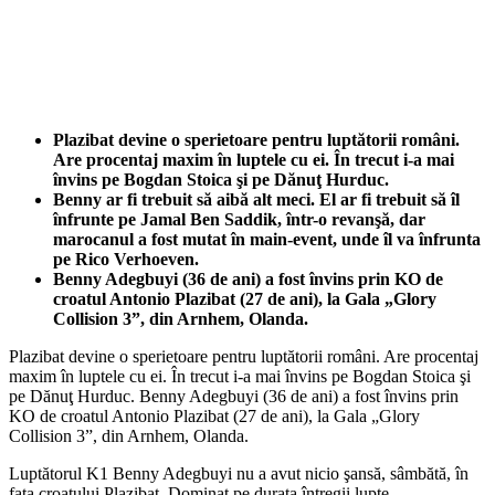
Plazibat devine o sperietoare pentru luptătorii români.
Are procentaj maxim în luptele cu ei. În trecut i-a mai
învins pe Bogdan Stoica şi pe Dănuţ Hurduc.
Benny ar fi trebuit să aibă alt meci. El ar fi trebuit să îl
înfrunte pe Jamal Ben Saddik, într-o revanşă, dar
marocanul a fost mutat în main-event, unde îl va înfrunta
pe Rico Verhoeven.
Benny Adegbuyi (36 de ani) a fost învins prin KO de
croatul Antonio Plazibat (27 de ani), la Gala „Glory
Collision 3”, din Arnhem, Olanda.
Plazibat devine o sperietoare pentru luptătorii români. Are procentaj
maxim în luptele cu ei. În trecut i-a mai învins pe Bogdan Stoica şi
pe Dănuţ Hurduc. Benny Adegbuyi (36 de ani) a fost învins prin
KO de croatul Antonio Plazibat (27 de ani), la Gala „Glory
Collision 3”, din Arnhem, Olanda.
Luptătorul K1 Benny Adegbuyi nu a avut nicio şansă, sâmbătă, în
faţa croatului Plazibat. Dominat pe durata întregii lupte,