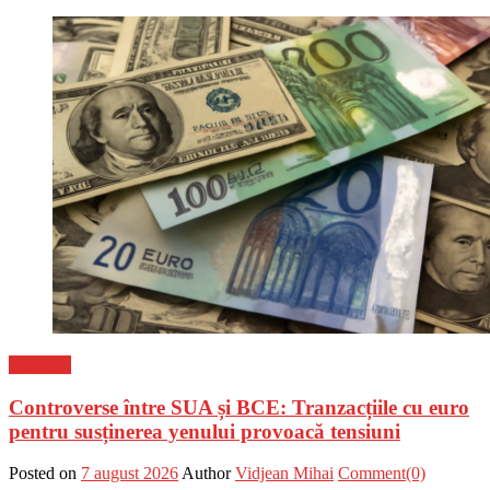
Flux-stiri
Controverse între SUA și BCE: Tranzacțiile cu euro
pentru susținerea yenului provoacă tensiuni
Posted on
7 august 2026
Author
Vidjean Mihai
Comment(0)