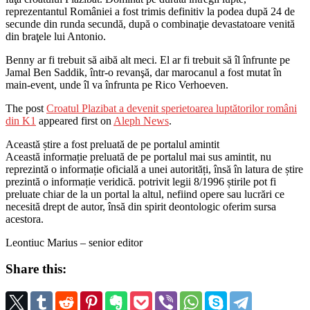
reprezentantul României a fost trimis definitiv la podea după 24 de
secunde din runda secundă, după o combinaţie devastatoare venită
din braţele lui Antonio.
Benny ar fi trebuit să aibă alt meci. El ar fi trebuit să îl înfrunte pe
Jamal Ben Saddik, într-o revanşă, dar marocanul a fost mutat în
main-event, unde îl va înfrunta pe Rico Verhoeven.
The post
Croatul Plazibat a devenit sperietoarea luptătorilor români
din K1
appeared first on
Aleph News
.
Această știre a fost preluată de pe portalul amintit
Această informație preluată de pe portalul mai sus amintit, nu
reprezintă o informație oficială a unei autorități, însă în latura de știre
prezintă o informație veridică. potrivit legii 8/1996 știrile pot fi
preluate chiar de la un portal la altul, nefiind opere sau lucrări ce
necesită drept de autor, însă din spirit deontologic oferim sursa
acestora.
Leontiuc Marius – senior editor
Share this: