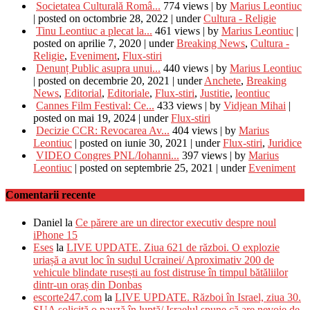
Societatea Culturală Româ...
774 views
|
by
Marius Leontiuc
|
posted on octombrie 28, 2022
|
under
Cultura - Religie
Tinu Leontiuc a plecat la...
461 views
|
by
Marius Leontiuc
|
posted on aprilie 7, 2020
|
under
Breaking News
,
Cultura -
Religie
,
Eveniment
,
Flux-stiri
Denunț Public asupra unui...
440 views
|
by
Marius Leontiuc
|
posted on decembrie 20, 2021
|
under
Anchete
,
Breaking
News
,
Editorial
,
Editoriale
,
Flux-stiri
,
Justitie
,
leontiuc
Cannes Film Festival: Ce...
433 views
|
by
Vidjean Mihai
|
posted on mai 19, 2024
|
under
Flux-stiri
Decizie CCR: Revocarea Av...
404 views
|
by
Marius
Leontiuc
|
posted on iunie 30, 2021
|
under
Flux-stiri
,
Juridice
VIDEO Congres PNL/Iohanni...
397 views
|
by
Marius
Leontiuc
|
posted on septembrie 25, 2021
|
under
Eveniment
Comentarii recente
Daniel
la
Ce părere are un director executiv despre noul
iPhone 15
Eses
la
LIVE UPDATE. Ziua 621 de război. O explozie
uriașă a avut loc în sudul Ucrainei/ Aproximativ 200 de
vehicule blindate rusești au fost distruse în timpul bătăliilor
dintr-un oraș din Donbas
escorte247.com
la
LIVE UPDATE. Război în Israel, ziua 30.
SUA solicită o pauză în luptă/ Israelul spune că are nevoie de