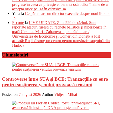
progrese în ceea ce privește eliberarea ostaticilor înainte de a
accepta orice pauză în ofensiva sa
Yetta
la
Ce părere are un director executiv despre noul iPhone
15
Escorte
la
LIVE UPDATE. Ziua 529 de război. Sunt
raportate atacuri rusești cu rachete balistice şi hipersonice în
toată Ucraina. Maria Zaharova a jurat răzbunare/
Universitatea de Economie și Comerț din Donețk a fost
atacată/ Ruşii distrug un centru pentru transfuzie sanguină din
Harkov
Ultimele știri
Controverse între SUA și BCE: Tranzacțiile cu euro
pentru susținerea yenului provoacă tensiuni
Posted on
7 august 2026
Author
Vidjean Mihai