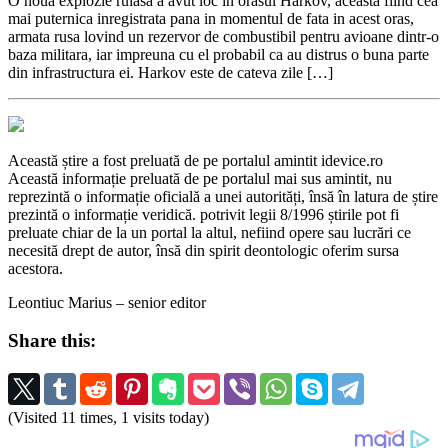
O noua explozie ruiasa a avut loc in orasul Harkov, aceasta fiind cea
mai puternica inregistrata pana in momentul de fata in acest oras,
armata rusa lovind un rezervor de combustibil pentru avioane dintr-o
baza militara, iar impreuna cu el probabil ca au distrus o buna parte
din infrastructura ei. Harkov este de cateva zile […]
Această știre a fost preluată de pe portalul amintit idevice.ro
Această informație preluată de pe portalul mai sus amintit, nu
reprezintă o informație oficială a unei autorități, însă în latura de știre
prezintă o informație veridică. potrivit legii 8/1996 știrile pot fi
preluate chiar de la un portal la altul, nefiind opere sau lucrări ce
necesită drept de autor, însă din spirit deontologic oferim sursa
acestora.
Leontiuc Marius – senior editor
Share this:
(Visited 11 times, 1 visits today)