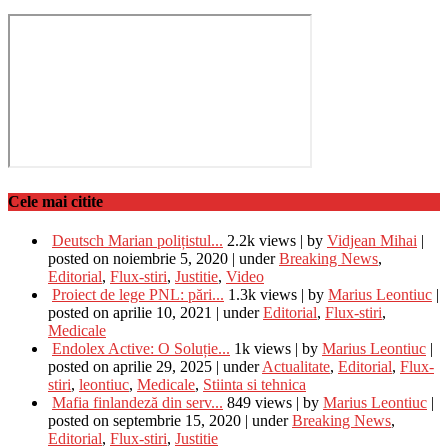
Cele mai citite
Deutsch Marian polițistul...
2.2k views
|
by
Vidjean Mihai
|
posted on noiembrie 5, 2020
|
under
Breaking News
,
Editorial
,
Flux-stiri
,
Justitie
,
Video
Proiect de lege PNL: pări...
1.3k views
|
by
Marius Leontiuc
|
posted on aprilie 10, 2021
|
under
Editorial
,
Flux-stiri
,
Medicale
Endolex Active: O Soluție...
1k views
|
by
Marius Leontiuc
|
posted on aprilie 29, 2025
|
under
Actualitate
,
Editorial
,
Flux-
stiri
,
leontiuc
,
Medicale
,
Stiinta si tehnica
Mafia finlandeză din serv...
849 views
|
by
Marius Leontiuc
|
posted on septembrie 15, 2020
|
under
Breaking News
,
Editorial
,
Flux-stiri
,
Justitie