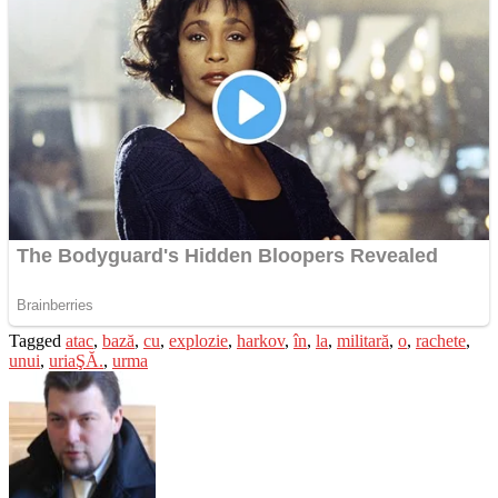
Tagged
atac
,
bază
,
cu
,
explozie
,
harkov
,
în
,
la
,
militară
,
o
,
rachete
,
unui
,
uriaŞĂ.
,
urma