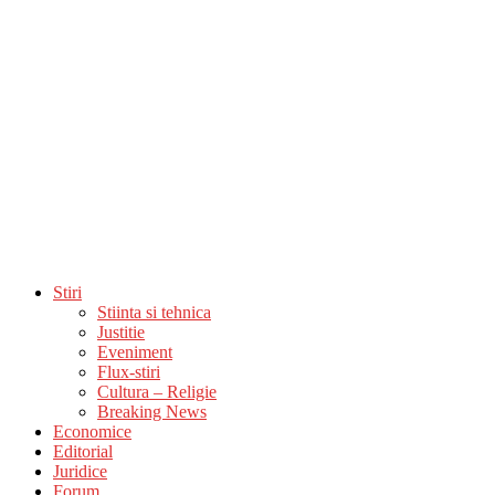
Stiri
Stiinta si tehnica
Justitie
Eveniment
Flux-stiri
Cultura – Religie
Breaking News
Economice
Editorial
Juridice
Forum