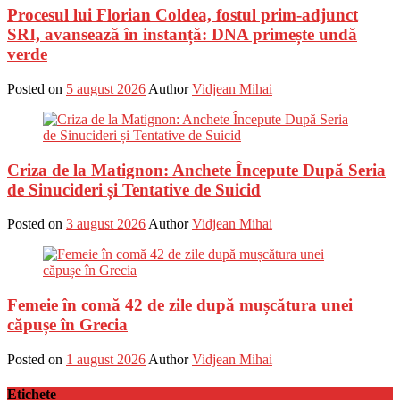
Procesul lui Florian Coldea, fostul prim-adjunct
SRI, avansează în instanță: DNA primește undă
verde
Posted on
5 august 2026
Author
Vidjean Mihai
Criza de la Matignon: Anchete Începute După Seria
de Sinucideri și Tentative de Suicid
Posted on
3 august 2026
Author
Vidjean Mihai
Femeie în comă 42 de zile după mușcătura unei
căpușe în Grecia
Posted on
1 august 2026
Author
Vidjean Mihai
Etichete