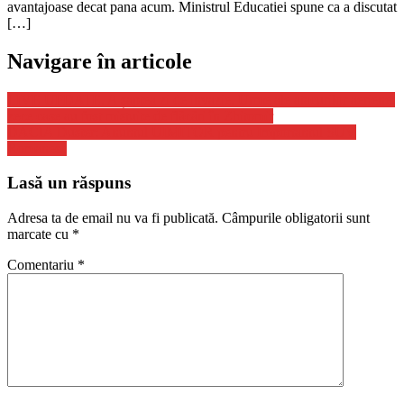
avantajoase decat pana acum. Ministrul Educatiei spune ca a discutat
[…]
Navigare în articole
LIVE UPDATE. A șaptea zi de invazie. Urme ale atacurilor aeriene:
zece case au fost mistuite de flăcări în Zhitomir
DACIA Duster: Anuntul UIMITOR pentru Importantul SUV
Romanesc
Lasă un răspuns
Adresa ta de email nu va fi publicată.
Câmpurile obligatorii sunt
marcate cu
*
Comentariu
*