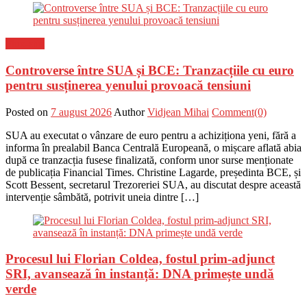
Flux-stiri
Controverse între SUA și BCE: Tranzacțiile cu euro
pentru susținerea yenului provoacă tensiuni
Posted on
7 august 2026
Author
Vidjean Mihai
Comment(0)
SUA au executat o vânzare de euro pentru a achiziționa yeni, fără a
informa în prealabil Banca Centrală Europeană, o mișcare aflată abia
după ce tranzacția fusese finalizată, conform unor surse menționate
de publicația Financial Times. Christine Lagarde, președinta BCE, și
Scott Bessent, secretarul Trezoreriei SUA, au discutat despre această
intervenție sâmbătă, potrivit uneia dintre […]
Procesul lui Florian Coldea, fostul prim-adjunct
SRI, avansează în instanță: DNA primește undă
verde