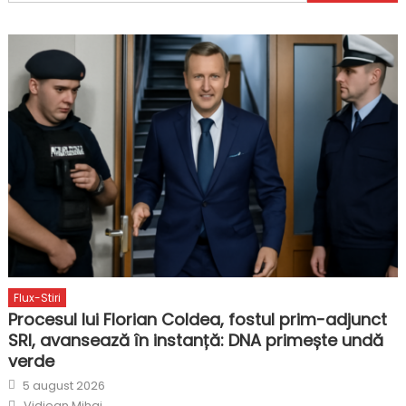
după:
Flux-Stiri
Procesul lui Florian Coldea, fostul prim-adjunct
SRI, avansează în instanță: DNA primește undă
verde
Posted
5 august 2026
on
Author
Vidjean Mihai