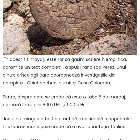
„În acest sit mayaș, este rar să găsim scriere hieroglifică,
darămite un text complet” , a spus Francisco Perez, unul
dintre arheologii care coordonează investigațiile din
complexul Chichanchob, numit și Casa Colorada.
Piatra, despre care se crede că este o tabelă de marcaj,
datează între anii 800 d.Hr. și 900 d.Hr.
Jocul cu mingea a fost o practică tradițională a popoarelor
mezoamericane și se crede că a avut conotații ritualice.