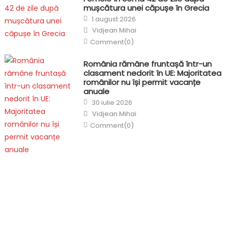
mușcătura unei căpușe în Grecia
Posted
1 august 2026
on
Author
Vidjean Mihai
Comment(0)
România rămâne fruntașă într-un
clasament nedorit în UE: Majoritatea
românilor nu își permit vacanțe
anuale
Posted
30 iulie 2026
on
Author
Vidjean Mihai
Comment(0)