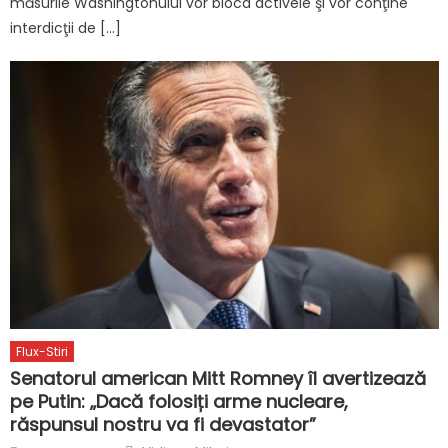
măsurile Washingtonului vor bloca activele şi vor conţine
interdicţii de […]
Flux-Stiri
Senatorul american Mitt Romney îl avertizează
pe Putin: „Dacă folosiți arme nucleare,
răspunsul nostru va fi devastator”
Author