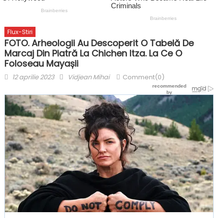
Flux-Stiri
FOTO. Arheologii Au Descoperit O Tabelă De
Marcaj Din Piatră La Chichen Itza. La Ce O
Foloseau Mayașii
Posted
Author
12 aprilie 2023
Vidjean Mihai
Comment(0)
on