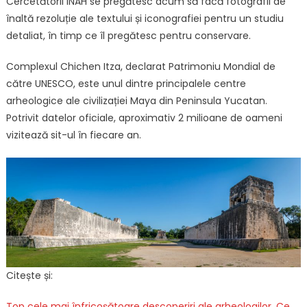
Cercetătorii INAH se pregătesc acum să facă fotografii de
înaltă rezoluție ale textului și iconografiei pentru un studiu
detaliat, în timp ce îl pregătesc pentru conservare.
Complexul Chichen Itza, declarat Patrimoniu Mondial de
către UNESCO, este unul dintre principalele centre
arheologice ale civilizației Maya din Peninsula Yucatan.
Potrivit datelor oficiale, aproximativ 2 milioane de oameni
vizitează sit-ul în fiecare an.
Citește și:
Top cele mai înfricoșătoare descoperiri ale arheologilor. Ce