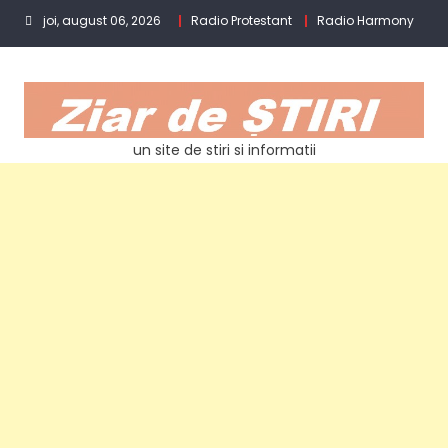
Skip
joi, august 06, 2026
Radio Protestant
Radio Harmony
to
content
un site de stiri si informatii