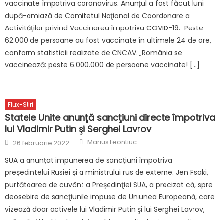
vaccinate împotriva coronavirus. Anunțul a fost făcut luni
după-amiază de Comitetul Naţional de Coordonare a
Activităţilor privind Vaccinarea împotriva COVID-19. Peste
62.000 de persoane au fost vaccinate în ultimele 24 de ore,
conform statisticii realizate de CNCAV. „România se
vaccinează: peste 6.000.000 de persoane vaccinate! […]
Flux-Stiri
Statele Unite anunţă sancţiuni directe împotriva
lui Vladimir Putin şi Serghei Lavrov
Author
Posted
Marius Leontiuc
26 februarie 2022
on
SUA a anunțat impunerea de sancțiuni împotriva
președintelui Rusiei și a ministrului rus de externe. Jen Psaki,
purtătoarea de cuvânt a Preşedinţiei SUA, a precizat că, spre
deosebire de sancţiunile impuse de Uniunea Europeană, care
vizează doar activele lui Vladimir Putin şi lui Serghei Lavrov,