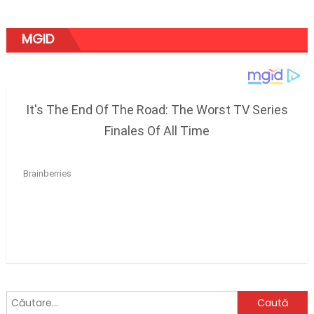
MGID
Caută