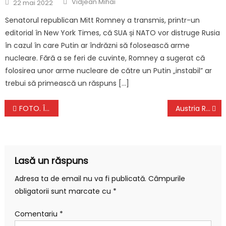
Posted
Vidjean Mihai
22 mai 2022
on
Senatorul republican Mitt Romney a transmis, printr-un
editorial în New York Times, că SUA și NATO vor distruge Rusia
în cazul în care Putin ar îndrăzni să folosească arme
nucleare. Fără a se feri de cuvinte, Romney a sugerat că
folosirea unor arme nucleare de către un Putin „instabil” ar
trebui să primească un răspuns […]
Navigare
FOTO. Încă un record pentru MJ. O pereche de adidașii purtată la finala NBA din 1998, vândută la licitaţie pentru 2,2 milioane de dolari
Austria Reactioneaza prin Nehammer Situatiei din Italia cu Masuri RADICALE pentru Schengen, Romania
în
articole
Lasă un răspuns
Adresa ta de email nu va fi publicată.
Câmpurile
obligatorii sunt marcate cu
*
Comentariu
*