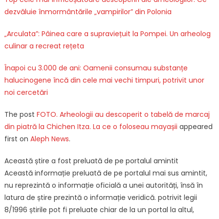
dezvăluie înmormântările „vampirilor” din Polonia
„Arculata”: Pâinea care a supraviețuit la Pompei. Un arheolog
culinar a recreat rețeta
Înapoi cu 3.000 de ani: Oamenii consumau substanțe
halucinogene încă din cele mai vechi timpuri, potrivit unor
noi cercetări
The post
FOTO. Arheologii au descoperit o tabelă de marcaj
din piatră la Chichen Itza. La ce o foloseau mayașii
appeared
first on
Aleph News
.
Această știre a fost preluată de pe portalul amintit
Această informație preluată de pe portalul mai sus amintit,
nu reprezintă o informație oficială a unei autorități, însă în
latura de știre prezintă o informație veridică. potrivit legii
8/1996 știrile pot fi preluate chiar de la un portal la altul,