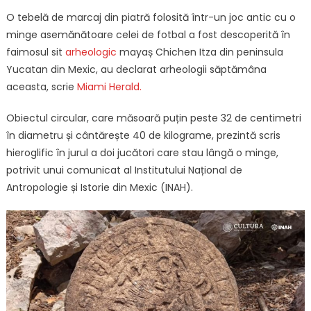
O tebelă de marcaj din piatră folosită într-un joc antic cu o
minge asemănătoare celei de fotbal a fost descoperită în
faimosul sit
arheologic
mayaș Chichen Itza din peninsula
Yucatan din Mexic, au declarat arheologii săptămâna
aceasta, scrie
Miami Herald.
Obiectul circular, care măsoară puțin peste 32 de centimetri
în diametru și cântărește 40 de kilograme, prezintă scris
hieroglific în jurul a doi jucători care stau lângă o minge,
potrivit unui comunicat al Institutului Național de
Antropologie și Istorie din Mexic (INAH).