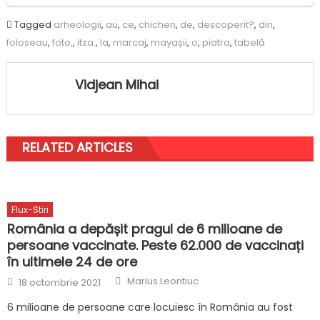
Tagged
arheologii
,
au
,
ce
,
chichen
,
de
,
descoperit?
,
din
,
foloseau
,
foto,
,
itza.
,
la
,
marcaj
,
mayașii
,
o
,
piatra
,
tabelă
Vidjean Mihai
RELATED ARTICLES
Flux-Stiri
România a depășit pragul de 6 milioane de
persoane vaccinate. Peste 62.000 de vaccinați
în ultimele 24 de ore
Author
Posted
Marius Leontiuc
18 octombrie 2021
on
6 milioane de persoane care locuiesc în România au fost