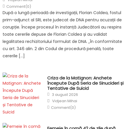
Comment(0)
După o lungă perioadă de investigații, Florian Coldea, fostul
prim-adjunct al SRI, este judecat de DNA pentru acuzații de
corupție. Începe procesul în instanță Judecătorii au respins
toate cererile depuse de Florian Coldea și au validat
legalitatea rechizitoriului formulat de DNA. „În conformitate
cu art. 346 alin. 2 din Codul de procedură penală, toate
cererile […]
Criza de la Matignon: Anchete
Începute După Seria de Sinucideri și
Tentative de Suicid
Posted
3 august 2026
on
Author
Vidjean Mihai
Comment(0)
Femeie în comă 42 de zile după