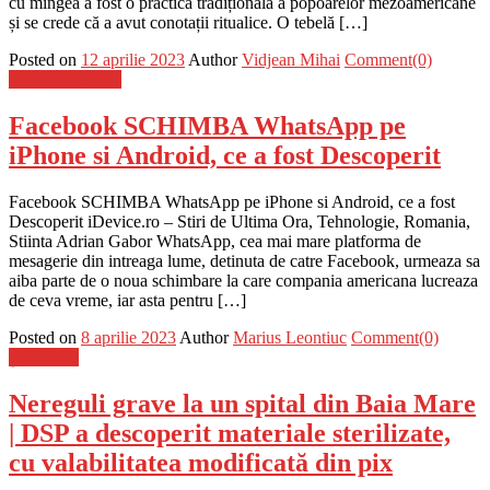
cu mingea a fost o practică tradițională a popoarelor mezoamericane
și se crede că a avut conotații ritualice. O tebelă […]
Posted on
12 aprilie 2023
Author
Vidjean Mihai
Comment(0)
Stiinta si tehnica
Facebook SCHIMBA WhatsApp pe
iPhone si Android, ce a fost Descoperit
Facebook SCHIMBA WhatsApp pe iPhone si Android, ce a fost
Descoperit iDevice.ro – Stiri de Ultima Ora, Tehnologie, Romania,
Stiinta Adrian Gabor WhatsApp, cea mai mare platforma de
mesagerie din intreaga lume, detinuta de catre Facebook, urmeaza sa
aiba parte de o noua schimbare la care compania americana lucreaza
de ceva vreme, iar asta pentru […]
Posted on
8 aprilie 2023
Author
Marius Leontiuc
Comment(0)
Știri Flash
Nereguli grave la un spital din Baia Mare
| DSP a descoperit materiale sterilizate,
cu valabilitatea modificată din pix