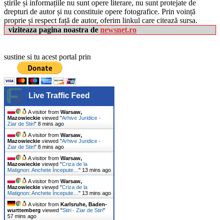
știrile și informațiile nu sunt opere literare, nu sunt protejate de
drepturi de autor și nu constituie opere fotografice. Prin voință
proprie și respect față de autor, oferim linkul care citează sursa.
viziteaza pagina noastra de
newsnet.ro
sustine si tu acest portal prin
Live Traffic Feed
A visitor from
Warsaw,
Mazowieckie
viewed "
Arhive Juridice -
Ziar de Stiri
"
8 mins ago
A visitor from
Warsaw,
Mazowieckie
viewed "
Arhive Juridice -
Ziar de Stiri
"
8 mins ago
A visitor from
Warsaw,
Mazowieckie
viewed "
Criza de la
Matignon: Anchete Începute…
"
13 mins ago
A visitor from
Warsaw,
Mazowieckie
viewed "
Criza de la
Matignon: Anchete Începute…
"
13 mins ago
A visitor from
Karlsruhe, Baden-
wurttemberg
viewed "
Stiri - Ziar de Stiri
"
57 mins ago