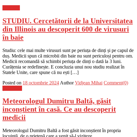
Flux-stiri
STUDIU. Cercetătorii de la Universitatea
din Illinois au descoperit 600 de virusuri
în baie
Studiu: cele mai multe virusuri sunt pe periuța de dinți și pe capul de
duș. Medicii spun că microbii din baie nu sunt periculoși pentru om.
Medicii recomandă să schimbi periuța de dinți o dată la 3 luni.
Curățenia se redefinește. E concluzia unui nou studiu realizat în
Statele Unite, care spune că nu ești […]
Posted on
18 octombrie 2024
Author
Vidjean Mihai
Comment(0)
Știri Flash
Meteorologul Dumitru Baltă, găsit
inconștient în casă. Ce au descoperit
medicii
Meteorologul Dumitru Baltă a fost găsit inconștient în propria
locuință, de o prietenă care a venit să-l viziteze.