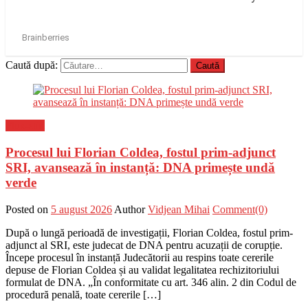
Caută după:
Flux-stiri
Procesul lui Florian Coldea, fostul prim-adjunct
SRI, avansează în instanță: DNA primește undă
verde
Posted on
5 august 2026
Author
Vidjean Mihai
Comment(0)
După o lungă perioadă de investigații, Florian Coldea, fostul prim-
adjunct al SRI, este judecat de DNA pentru acuzații de corupție.
Începe procesul în instanță Judecătorii au respins toate cererile
depuse de Florian Coldea și au validat legalitatea rechizitoriului
formulat de DNA. „În conformitate cu art. 346 alin. 2 din Codul de
procedură penală, toate cererile […]