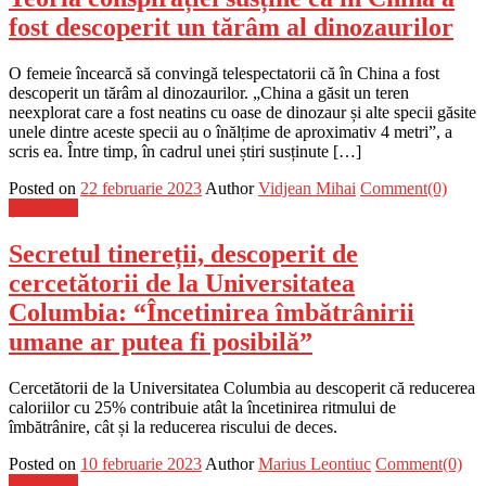
fost descoperit un tărâm al dinozaurilor
O femeie încearcă să convingă telespectatorii că în China a fost
descoperit un tărâm al dinozaurilor. „China a găsit un teren
neexplorat care a fost neatins cu oase de dinozaur și alte specii găsite
unele dintre aceste specii au o înălțime de aproximativ 4 metri”, a
scris ea. Între timp, în cadrul unei știri susținute […]
Posted on
22 februarie 2023
Author
Vidjean Mihai
Comment(0)
Știri Flash
Secretul tinereții, descoperit de
cercetătorii de la Universitatea
Columbia: “Încetinirea îmbătrânirii
umane ar putea fi posibilă”
Cercetătorii de la Universitatea Columbia au descoperit că reducerea
caloriilor cu 25% contribuie atât la încetinirea ritmului de
îmbătrânire, cât și la reducerea riscului de deces.
Posted on
10 februarie 2023
Author
Marius Leontiuc
Comment(0)
Știri Flash