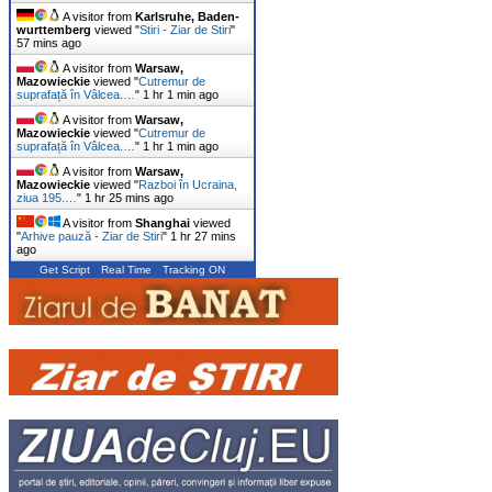
A visitor from
Karlsruhe, Baden-
wurttemberg
viewed "
Stiri - Ziar de Stiri
"
57 mins ago
A visitor from
Warsaw,
Mazowieckie
viewed "
Cutremur de
suprafață în Vâlcea.…
"
1 hr 1 min ago
A visitor from
Warsaw,
Mazowieckie
viewed "
Cutremur de
suprafață în Vâlcea.…
"
1 hr 1 min ago
A visitor from
Warsaw,
Mazowieckie
viewed "
Razboi în Ucraina,
ziua 195.…
"
1 hr 25 mins ago
A visitor from
Shanghai
viewed
"
Arhive pauză - Ziar de Stiri
"
1 hr 27 mins
ago
Get Script
Real Time
Tracking ON