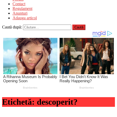
Contact
Regulament
Anunturi
Adauga articol
Caută după:
Etichetă:
descoperit?