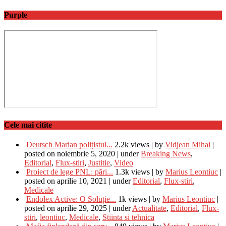
Purple
Cele mai citite
Deutsch Marian polițistul...
2.2k views
|
by
Vidjean Mihai
|
posted on noiembrie 5, 2020
|
under
Breaking News
,
Editorial
,
Flux-stiri
,
Justitie
,
Video
Proiect de lege PNL: pări...
1.3k views
|
by
Marius Leontiuc
|
posted on aprilie 10, 2021
|
under
Editorial
,
Flux-stiri
,
Medicale
Endolex Active: O Soluție...
1k views
|
by
Marius Leontiuc
|
posted on aprilie 29, 2025
|
under
Actualitate
,
Editorial
,
Flux-
stiri
,
leontiuc
,
Medicale
,
Stiinta si tehnica