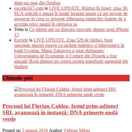
dintr-un oraș din Donbas
escorte247.com
la
LIVE UPDATE. Război în Israel, ziua 30.
SUA solicită o pauză în luptă/ Israelul spune că are nevoie de
progrese în ceea ce privește eliberarea ostaticilor înainte de a
accepta orice pauză în ofensiva sa
Yetta
la
Ce părere are un director executiv despre noul iPhone
15
Escorte
la
LIVE UPDATE. Ziua 529 de război. Sunt
raportate atacuri rusești cu rachete balistice şi hipersonice în
toată Ucraina. Maria Zaharova a jurat răzbunare/
Universitatea de Economie și Comerț din Donețk a fost
atacată/ Ruşii distrug un centru pentru transfuzie sanguină din
Harkov
Ultimele știri
Procesul lui Florian Coldea, fostul prim-adjunct
SRI, avansează în instanță: DNA primește undă
verde
Posted on
5 august 2026
Author
Vidjean Mihai