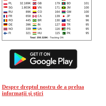
PL
32.189K
GB
179
BD
101
SG
1.803K
VN
171
JM
100
RU
896
CO
164
GM
100
FR
658
CA
139
JP
98
RO
445
BR
130
NZ
96
DE
396
IN
127
TR
95
NO
339
UA
116
PS
95
FI
321
HU
115
PK
95
Total: 350.328K
-
Tracking ON
Despre dreptul nostru de a prelua
informații şi ştiri