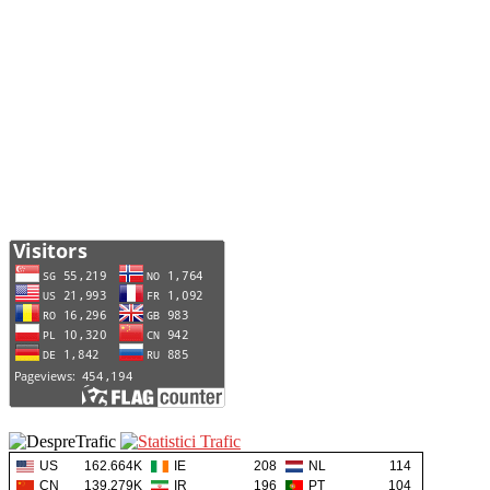
US
162.664K
IE
208
NL
114
CN
139.279K
IR
196
PT
104