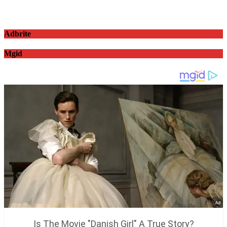
Adbrite
Mgid