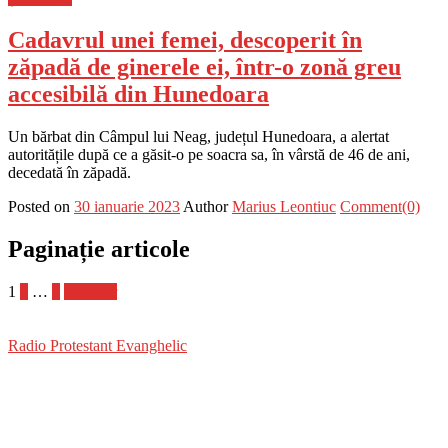
Cadavrul unei femei, descoperit în
zăpadă de ginerele ei, într-o zonă greu
accesibilă din Hunedoara
Un bărbat din Câmpul lui Neag, județul Hunedoara, a alertat
autoritățile după ce a găsit-o pe soacra sa, în vârstă de 46 de ani,
decedată în zăpadă.
Posted on
30 ianuarie 2023
Author
Marius Leontiuc
Comment(0)
Paginație articole
1
2
…
7
Următor
Radio Protestant Evanghelic