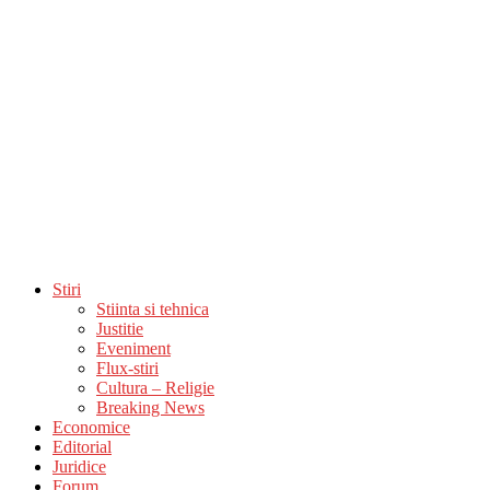
Stiri
Stiinta si tehnica
Justitie
Eveniment
Flux-stiri
Cultura – Religie
Breaking News
Economice
Editorial
Juridice
Forum