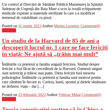
Un control al Direcției de Sănătate Publică Maramureș la Spitalul
Județean de Urgență din Baia Mare a scos la iveală echipamente
medicale expirate și materiale sterilizate la care s-a modificat
termenul de valabilitate cu pixul.
Posted on
11 martie 2023
Author
Marius Leontiuc
Comment(0)
Flux-stiri
Un studiu de la Harvard de 85 de ani a
descoperit lucrul nr. 1 care ne face fericiți
în viață: Ne ajută să „trăim mai mult”
Întâlnirile cu prietenii și familia asigură fericirea. Studiul despre
fericire a fost făcut de cercetătorii de la Harvard. Oamenii singuri
sunt nefericiți și trăiesc mai puțin. Dieta fericirii fură meseria
psihologilor. Întâlnirile cu prietenii și familia sunt motivul pentru
care zâmbim în fiecare zi. Cariera, banii, sportul și dietele sănătoase
ne definesc viața – dar […]
Posted on
23 februarie 2023
Author
Vidjean Mihai
Comment(0)
Flux-stiri
Teoria conspirației susține că în China a