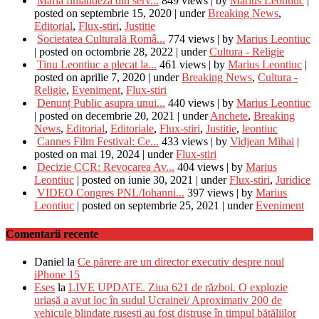
Mafia finlandeză din serv...
849 views
|
by
Marius Leontiuc
|
posted on septembrie 15, 2020
|
under
Breaking News
,
Editorial
,
Flux-stiri
,
Justitie
Societatea Culturală Româ...
774 views
|
by
Marius Leontiuc
|
posted on octombrie 28, 2022
|
under
Cultura - Religie
Tinu Leontiuc a plecat la...
461 views
|
by
Marius Leontiuc
|
posted on aprilie 7, 2020
|
under
Breaking News
,
Cultura -
Religie
,
Eveniment
,
Flux-stiri
Denunț Public asupra unui...
440 views
|
by
Marius Leontiuc
|
posted on decembrie 20, 2021
|
under
Anchete
,
Breaking
News
,
Editorial
,
Editoriale
,
Flux-stiri
,
Justitie
,
leontiuc
Cannes Film Festival: Ce...
433 views
|
by
Vidjean Mihai
|
posted on mai 19, 2024
|
under
Flux-stiri
Decizie CCR: Revocarea Av...
404 views
|
by
Marius
Leontiuc
|
posted on iunie 30, 2021
|
under
Flux-stiri
,
Juridice
VIDEO Congres PNL/Iohanni...
397 views
|
by
Marius
Leontiuc
|
posted on septembrie 25, 2021
|
under
Eveniment
Comentarii recente
Daniel
la
Ce părere are un director executiv despre noul
iPhone 15
Eses
la
LIVE UPDATE. Ziua 621 de război. O explozie
uriașă a avut loc în sudul Ucrainei/ Aproximativ 200 de
vehicule blindate rusești au fost distruse în timpul bătăliilor