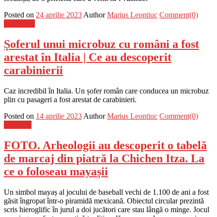
Posted on
24 aprilie 2023
Author
Marius Leontiuc
Comment(0)
Știri Flash
Șoferul unui microbuz cu români a fost
arestat în Italia | Ce au descoperit
carabinierii
Caz incredibil în Italia. Un șofer român care conducea un microbuz
plin cu pasageri a fost arestat de carabinieri.
Posted on
14 aprilie 2023
Author
Marius Leontiuc
Comment(0)
Flux-stiri
FOTO. Arheologii au descoperit o tabelă
de marcaj din piatră la Chichen Itza. La
ce o foloseau mayașii
Un simbol mayaș al jocului de baseball vechi de 1.100 de ani a fost
găsit îngropat într-o piramidă mexicană. Obiectul circular prezintă
scris hieroglific în jurul a doi jucători care stau lângă o minge. Jocul