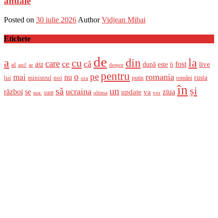
anuale
Posted on
30 iulie 2026
Author
Vidjean Mihai
Etichete
de
a
din
la
cu
care
ce
că
au
fost
live
după
este
al
fi
ani!
ar
despre
pentru
o
pe
romania
mai
nu
ministrul
rusia
lui
noi
români
putin
ora
în
și
un
să
ucraina
război
se
update
ziua
va
sunt
sua:
ultima
vor