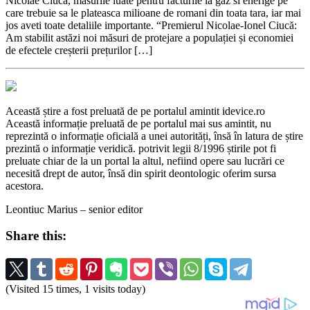
Nicolae Ciuca, masurile luate pentru facturile la gaz si enerige pe
care trebuie sa le plateasca milioane de romani din toata tara, iar mai
jos aveti toate detaliile importante. “Premierul Nicolae-Ionel Ciucă:
Am stabilit astăzi noi măsuri de protejare a populației și economiei
de efectele creșterii prețurilor […]
Această știre a fost preluată de pe portalul amintit idevice.ro
Această informație preluată de pe portalul mai sus amintit, nu
reprezintă o informație oficială a unei autorități, însă în latura de știre
prezintă o informație veridică. potrivit legii 8/1996 știrile pot fi
preluate chiar de la un portal la altul, nefiind opere sau lucrări ce
necesită drept de autor, însă din spirit deontologic oferim sursa
acestora.
Leontiuc Marius – senior editor
Share this:
(Visited 15 times, 1 visits today)