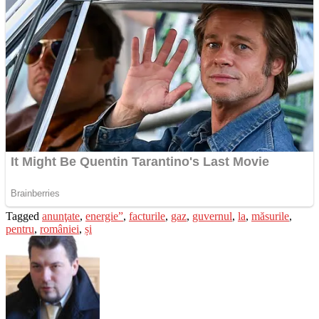
Tagged
anunţate
,
energie”
,
facturile
,
gaz
,
guvernul
,
la
,
măsurile
,
pentru
,
româniei
,
și