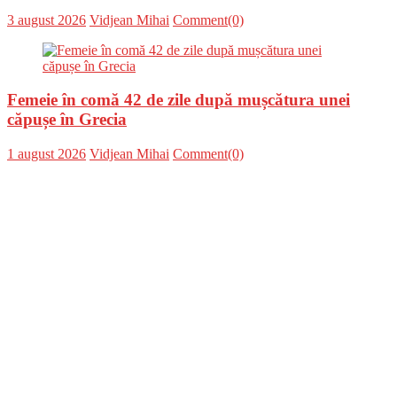
Posted
Author
3 august 2026
Vidjean Mihai
Comment(0)
on
Femeie în comă 42 de zile după mușcătura unei
căpușe în Grecia
Posted
Author
1 august 2026
Vidjean Mihai
Comment(0)
on