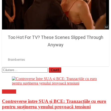
Caută
după:
Flux-stiri
Controverse între SUA și BCE: Tranzacțiile cu euro
pentru susținerea yenului provoacă tensiuni