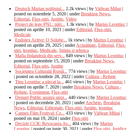
Deutsch Marian polițistul...
2.2k views
|
by
Vidjean Mihai
|
posted on noiembrie 5, 2020
|
under
Breaking News
,
Editorial
,
Flux-stiri
,
Justitie
,
Video
Proiect de lege PNL: pări...
1.3k views
|
by
Marius Leontiuc
|
posted on aprilie 10, 2021
|
under
Editorial
,
Flux-stiri
,
Medicale
Endolex Active: O Soluție...
1k views
|
by
Marius Leontiuc
|
posted on aprilie 29, 2025
|
under
Actualitate
,
Editorial
,
Flux-
stiri
,
leontiuc
,
Medicale
,
Stiinta si tehnica
Mafia finlandeză din serv...
849 views
|
by
Marius Leontiuc
|
posted on septembrie 15, 2020
|
under
Breaking News
,
Editorial
,
Flux-stiri
,
Justitie
Societatea Culturală Româ...
774 views
|
by
Marius Leontiuc
|
posted on octombrie 28, 2022
|
under
Cultura - Religie
Tinu Leontiuc a plecat la...
461 views
|
by
Marius Leontiuc
|
posted on aprilie 7, 2020
|
under
Breaking News
,
Cultura -
Religie
,
Eveniment
,
Flux-stiri
Denunț Public asupra unui...
440 views
|
by
Marius Leontiuc
|
posted on decembrie 20, 2021
|
under
Anchete
,
Breaking
News
,
Editorial
,
Editoriale
,
Flux-stiri
,
Justitie
,
leontiuc
Cannes Film Festival: Ce...
433 views
|
by
Vidjean Mihai
|
posted on mai 19, 2024
|
under
Flux-stiri
Decizie CCR: Revocarea Av...
404 views
|
by
Marius
Leontiuc
|
posted on iunie 30, 2021
|
under
Flux-stiri
,
Juridice