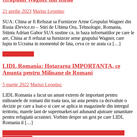
Posted
Author
21 aprilie 2023
Marius Leontiuc
on
SUA: China ar fi Refuzat sa Furnizeze Arme Grupului Wagner din
Rusia iDevice.ro – Stiri de Ultima Ora, Tehnologie, Romania,
Stiinta Adrian Gabor SUA sustine ca, in baza informatiilor pe care le
are, China ar fi refuzat sa furnizeze arme grupului Wagner, care
lupta in Ucraina in momentul de fata, ceva ce ne arata ca […]
Stiinta si tehnica
LIDL Romania: Hotararea IMPORTANTA, ce
Anunta pentru Milioane de Romani
Posted
Author
5 martie 2022
Marius Leontiuc
on
LIDL Romania a facut un anunt extrem de important pentru
milioanele de romani din toata tara, iar asta pentru ca dezvaluie o
decizie pe care a luat-o si care se aplica in magazinele din intregul
teritoriu, marele lant de supermarket-uri adunand ajutoare umanitare
pentru refugiatii ucrainiei. Vorbim despre un gest pe care LIDL
Romania il […]
Navigare
BANCA Transilvania: Notificare Oficiala, ce Ofera GRATUIT