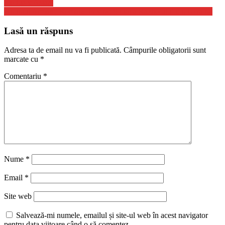
Exclusiv Astazi
în
Anuntul Armatei Romane Privind Situatia Razboiului din Ucraina
articole
Lasă un răspuns
Adresa ta de email nu va fi publicată.
Câmpurile obligatorii sunt
marcate cu
*
Comentariu
*
Nume
*
Email
*
Site web
Salvează-mi numele, emailul și site-ul web în acest navigator
pentru data viitoare când o să comentez.