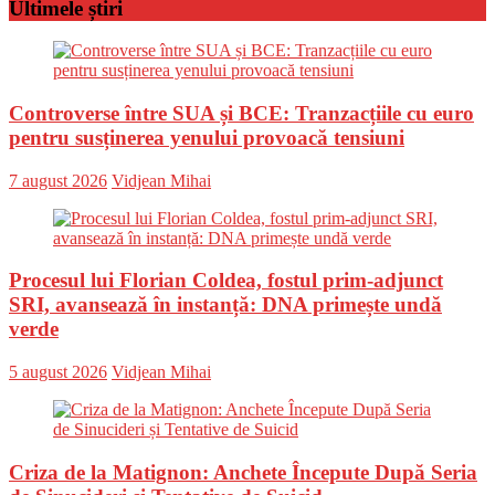
Ultimele știri
Controverse între SUA și BCE: Tranzacțiile cu euro
pentru susținerea yenului provoacă tensiuni
Posted
Author
7 august 2026
Vidjean Mihai
on
Procesul lui Florian Coldea, fostul prim-adjunct
SRI, avansează în instanță: DNA primește undă
verde
Posted
Author
5 august 2026
Vidjean Mihai
on
Criza de la Matignon: Anchete Începute După Seria