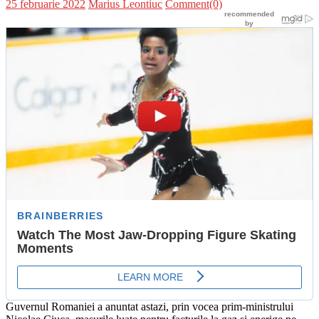
Posted
Author
25 februarie 2022
Marius Leontiuc
Comment(0)
on
Guvernul Romaniei a anuntat astazi, prin vocea prim-ministrului