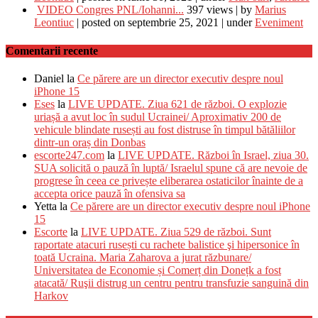
VIDEO Congres PNL/Iohanni...
397 views
|
by
Marius
Leontiuc
|
posted on septembrie 25, 2021
|
under
Eveniment
Comentarii recente
Daniel
la
Ce părere are un director executiv despre noul
iPhone 15
Eses
la
LIVE UPDATE. Ziua 621 de război. O explozie
uriașă a avut loc în sudul Ucrainei/ Aproximativ 200 de
vehicule blindate rusești au fost distruse în timpul bătăliilor
dintr-un oraș din Donbas
escorte247.com
la
LIVE UPDATE. Război în Israel, ziua 30.
SUA solicită o pauză în luptă/ Israelul spune că are nevoie de
progrese în ceea ce privește eliberarea ostaticilor înainte de a
accepta orice pauză în ofensiva sa
Yetta
la
Ce părere are un director executiv despre noul iPhone
15
Escorte
la
LIVE UPDATE. Ziua 529 de război. Sunt
raportate atacuri rusești cu rachete balistice şi hipersonice în
toată Ucraina. Maria Zaharova a jurat răzbunare/
Universitatea de Economie și Comerț din Donețk a fost
atacată/ Ruşii distrug un centru pentru transfuzie sanguină din
Harkov