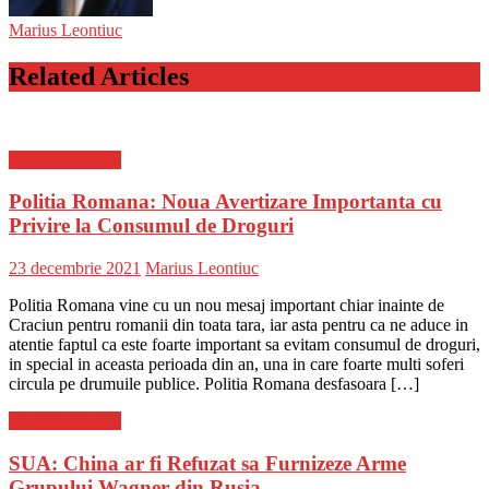
Marius Leontiuc
Related Articles
Stiinta si tehnica
Politia Romana: Noua Avertizare Importanta cu
Privire la Consumul de Droguri
Posted
Author
23 decembrie 2021
Marius Leontiuc
on
Politia Romana vine cu un nou mesaj important chiar inainte de
Craciun pentru romanii din toata tara, iar asta pentru ca ne aduce in
atentie faptul ca este foarte important sa evitam consumul de droguri,
in special in aceasta perioada din an, una in care foarte multi soferi
circula pe drumuile publice. Politia Romana desfasoara […]
Stiinta si tehnica
SUA: China ar fi Refuzat sa Furnizeze Arme
Grupului Wagner din Rusia