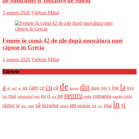
de Sinucideri și Tentative de Suicid
Posted
Author
3 august 2026
Vidjean Mihai
on
Femeie în comă 42 de zile după mușcătura unei
căpușe în Grecia
Posted
Author
1 august 2026
Vidjean Mihai
on
Etichete
de
a
din
la
cu
care
ce
că
au
fost
live
după
este
al
fi
ani!
ar
despre
pentru
o
pe
romania
mai
nu
ministrul
rusia
lui
noi
români
putin
ora
în
și
un
să
ucraina
război
se
update
ziua
va
sunt
sua:
ultima
vor