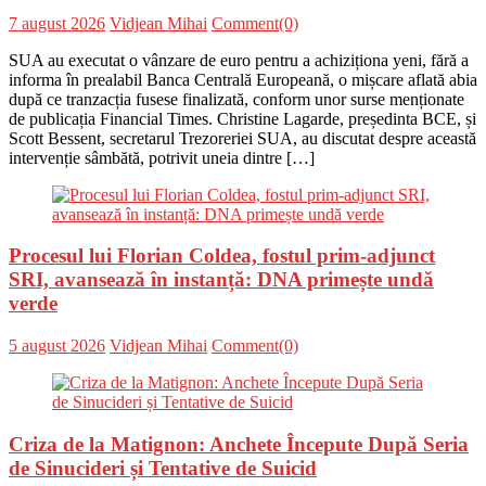
Posted
Author
7 august 2026
Vidjean Mihai
Comment(0)
on
SUA au executat o vânzare de euro pentru a achiziționa yeni, fără a
informa în prealabil Banca Centrală Europeană, o mișcare aflată abia
după ce tranzacția fusese finalizată, conform unor surse menționate
de publicația Financial Times. Christine Lagarde, președinta BCE, și
Scott Bessent, secretarul Trezoreriei SUA, au discutat despre această
intervenție sâmbătă, potrivit uneia dintre […]
Procesul lui Florian Coldea, fostul prim-adjunct
SRI, avansează în instanță: DNA primește undă
verde
Posted
Author
5 august 2026
Vidjean Mihai
Comment(0)
on
Criza de la Matignon: Anchete Începute După Seria
de Sinucideri și Tentative de Suicid