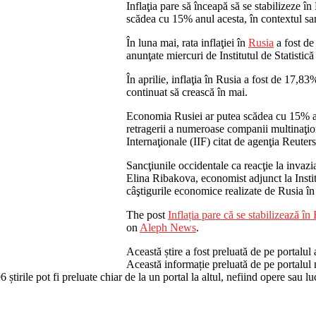
Inflaţia pare să înceapă să se stabilizeze î
scădea cu 15% anul acesta, în contextul san
În luna mai, rata inflaţiei în
Rusia
a fost de
anunţate miercuri de Institutul de Statisti
În aprilie, inflaţia în Rusia a fost de 17,83
continuat să crească în mai.
Economia Rusiei ar putea scădea cu 15% anu
retragerii a numeroase companii multinaţiona
Internaţionale (IIF) citat de agenţia Reuters
Sancţiunile occidentale ca reacţie la invazia
Elina Ribakova, economist adjunct la Institu
câştigurile economice realizate de Rusia în 
The post
Inflația pare că se stabilizează î
on
Aleph News
.
Această știre a fost preluată de pe portalul 
Această informație preluată de pe portalul m
96 știrile pot fi preluate chiar de la un portal la altul, nefiind opere sau 