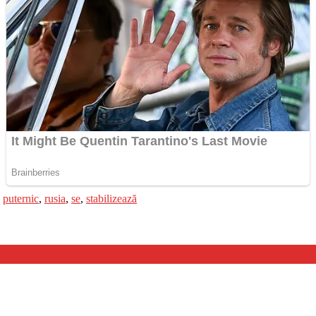
,
puternic
,
rusia
,
se
,
stabilizează