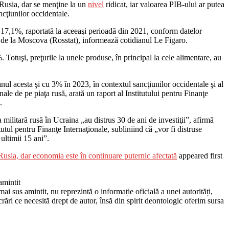
n Rusia, dar se menţine la un
nivel
ridicat, iar valoarea PIB-ului ar putea
cţiunilor occidentale.
 17,1%, raportată la aceeaşi perioadă din 2021, conform datelor
că de la Moscova (Rosstat), informează cotidianul Le Figaro.
%. Totuşi, preţurile la unele produse, în principal la cele alimentare, au
l acesta şi cu 3% în 2023, în contextul sancţiunilor occidentale şi al
le de pe piaţa rusă, arată un raport al Institutului pentru Finanţe
.
 militară rusă în Ucraina „au distrus 30 de ani de investiţii”, afirmă
tul pentru Finanţe Internaţionale, subliniind că „vor fi distruse
ultimii 15 ani”.
n Rusia, dar economia este în continuare puternic afectată
appeared first
amintit
ai sus amintit, nu reprezintă o informație oficială a unei autorități,
lucrări ce necesită drept de autor, însă din spirit deontologic oferim sursa