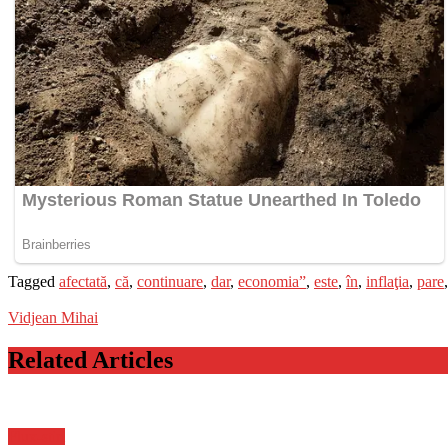
Tagged
afectată
,
că
,
continuare
,
dar
,
economia”
,
este
,
în
,
inflaţia
,
pare
Vidjean Mihai
Related Articles
Flux-stiri