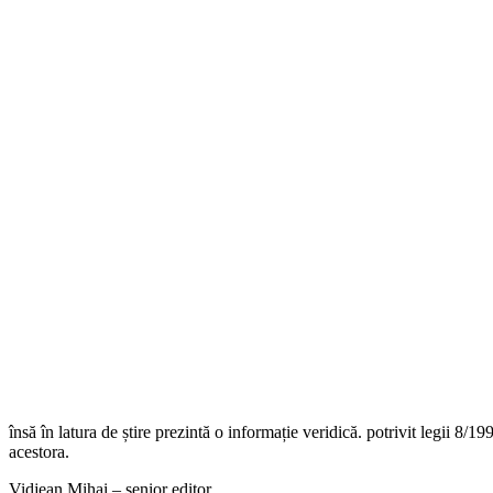
însă în latura de știre prezintă o informație veridică. potrivit legii 8/19
acestora.
Vidjean Mihai – senior editor