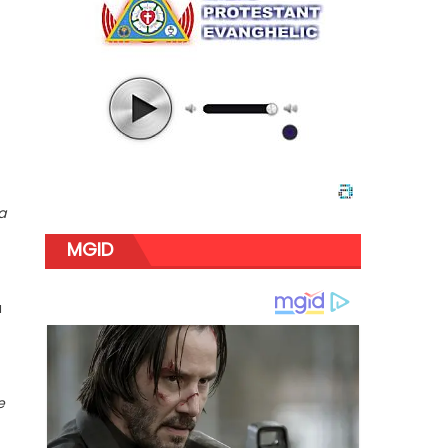
a
MGID
a
e