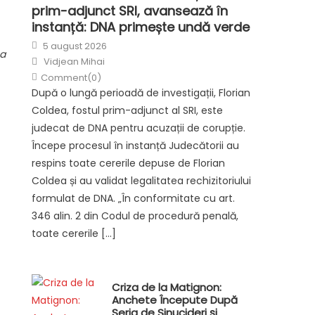
prim-adjunct SRI, avansează în
instanță: DNA primește undă verde
Posted
5 august 2026
on
ea
Author
Vidjean Mihai
Comment(0)
După o lungă perioadă de investigații, Florian
Coldea, fostul prim-adjunct al SRI, este
judecat de DNA pentru acuzații de corupție.
Începe procesul în instanță Judecătorii au
respins toate cererile depuse de Florian
Coldea și au validat legalitatea rechizitoriului
formulat de DNA. „În conformitate cu art.
346 alin. 2 din Codul de procedură penală,
toate cererile […]
Criza de la Matignon:
Anchete Începute După
Seria de Sinucideri și