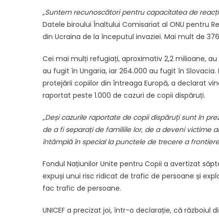
„Suntem recunoscători pentru capacitatea de reacț
Datele biroului Înaltului Comisariat al ONU pentru Ref
din Ucraina de la începutul invaziei. Mai mult de 37
Cei mai mulți refugiați, aproximativ 2,2 milioane, au
au fugit în Ungaria, iar 264.000 au fugit în Slovacia
protejării copiilor din întreaga Europă, a declarat 
raportat peste 1.000 de cazuri de copii dispăruți.
„Deși cazurile raportate de copii dispăruți sunt în pr
de a fi separați de familiile lor, de a deveni victime al
întâmplă în special la punctele de trecere a frontierei
Fondul Națiunilor Unite pentru Copii a avertizat săp
expuși unui risc ridicat de trafic de persoane și ex
fac trafic de persoane.
UNICEF a precizat joi, într-o declarație, că războiul 