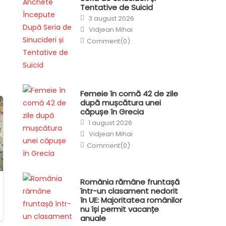
Tentative de Suicid
Posted
3 august 2026
on
Author
Vidjean Mihai
Comment(0)
Femeie în comă 42 de zile
după mușcătura unei
căpușe în Grecia
Posted
1 august 2026
on
Author
Vidjean Mihai
Comment(0)
România rămâne fruntașă
într-un clasament nedorit
în UE: Majoritatea românilor
nu își permit vacanțe
anuale