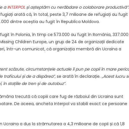
ie a
INTERPOL
și așteptăm cu nerăbdare o colaborare productivă”
.
ugiați arată că, în total, peste 3,7 milioane de refugiați au fugit
6.000 dintre aceștia au fugit în Republica Moldova.
 fugit în Polonia, în timp ce 573.000 au fugit în România, 337.000
. Missing Children Europe, un grup de 24 de organizații dedicate
vineri, într-un comunicat, că organizația membră din Ucraina a
ezent scăzute, circumstanțele actuale îi pun pe copii în mare perico
e traficului și de a dispărea”
, se arată în declarație.
„Acest lucru s
, în stațiile de tren și de autobuz”
.
tămâna trecută că copiii care fug de războiul din Ucraina sunt
ploatare. De aceea, ancheta Interpol va stabili exact ce persoane
din Ucraina a dus la strămutarea a 4,3 milioane de copii și că 1,8