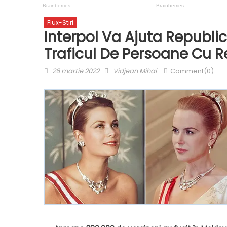
Flux-Stiri
Interpol Va Ajuta Republi
Traficul De Persoane Cu R
Posted
Author
26 martie 2022
Vidjean Mihai
Comment(0)
on