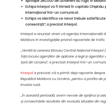
Aproape 380.000 de ucraineni au fugit în Moldova,
Echipa Interpol va fi trimisă în capitala Chișinău 
internațional într-un comunicat.
Echipa va identifica ce nevoi trebuie satisfăcute
consecință
”
, a precizat Interpol.
Interpol a anunțat vineri că agenția internațională de 
Moldova în investigațiile privind rapoartele de trafic
„Venită la cererea Biroului Central Național Interpol 
fața locului agențiilor de aplicare a legii și agențiil
țară din Ucraina”
, a precizat Interpol într-un comuni
Interpol
a precizat că a primit deja rapoarte despre
Republicii Moldova cu Ucraina
„pentru a profita de p
invazia rusă.
„În această perioadă, avem nevoie de sprijinul și asi
și consecințele rezultate din evoluția situației din re