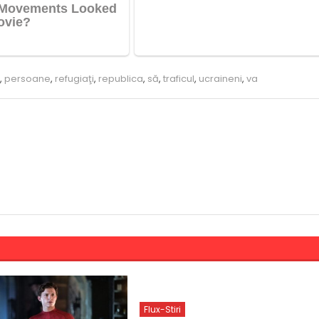
,
persoane
,
refugiaţi
,
republica
,
să
,
traficul
,
ucraineni
,
va
Flux-Stiri