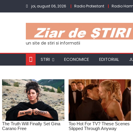
Skip
joi, august 06, 2026
Radio Protestant
Radio Har
to
content
un site de stiri si informatii
STIRI
ECONOMICE
EDITORIAL
J