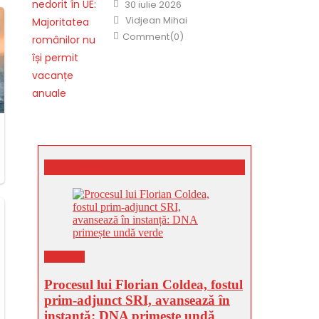
Posted
30 iulie 2026
on
Author
Vidjean Mihai
Comment(0)