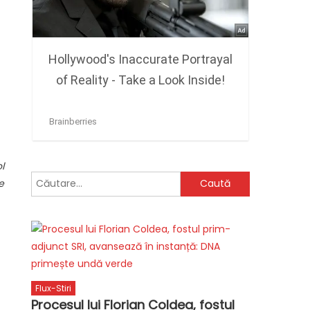
l
Caută
e
după:
Flux-Stiri
Procesul lui Florian Coldea, fostul