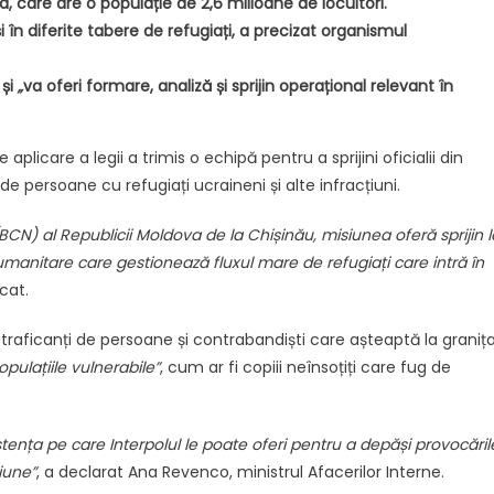
 care are o populație de 2,6 milioane de locuitori.
și în diferite tabere de refugiați, a precizat organismul
 și
„
va oferi formare, analiză și sprijin operațional relevant în
aplicare a legii a trimis o echipă pentru a sprijini oficialii din
 de persoane cu refugiați ucraineni și alte infracțiuni.
(BCN) al Republicii Moldova de la Chișinău, misiunea oferă sprijin l
or umanitare care gestionează fluxul mare de refugiați care intră în
cat.
 traficanți de persoane și contrabandiști care așteaptă la graniț
opulațiile vulnerabile”
, cum ar fi copiii neînsoțiți care fug de
stența pe care Interpolul le poate oferi pentru a depăși provocăril
giune”
, a declarat Ana Revenco, ministrul Afacerilor Interne.