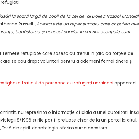
refugiați.
sări la scară largă de copii de la cel de-al Doilea Război Mondial
atherine Russell.
„Acesta este un reper sumbru care ar putea av
ranța, bunăstarea și accesul copiilor la servicii esențiale sunt
at femeile refugiate care sosesc cu trenul în țară că forțele de
 care se dau drept voluntari pentru a ademeni femei tinere și
estigheze traficul de persoane cu refugiați ucraineni
appeared
intit, nu reprezintă o informație oficială a unei autorități, însă
it legii 8/1996 știrile pot fi preluate chiar de la un portal la altul,
, însă din spirit deontologic oferim sursa acestora.