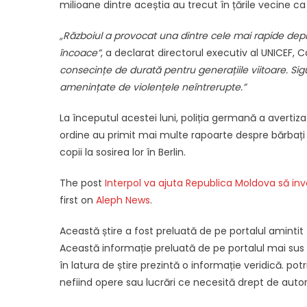
milioane dintre aceștia au trecut în țările vecine ca 
„Războiul a provocat una dintre cele mai rapide depla
încoace”
, a declarat directorul executiv al UNICEF, C
consecințe de durată pentru generațiile viitoare. Sigu
amenințate de violențele neîntrerupte.”
La începutul acestei luni, poliția germană a avertiz
ordine au primit mai multe rapoarte despre bărbați
copii la sosirea lor în Berlin.
The post
Interpol va ajuta Republica Moldova să inv
first on
Aleph News
.
Această știre a fost preluată de pe portalul amintit
Această informație preluată de pe portalul mai sus am
în latura de știre prezintă o informație veridică. potriv
nefiind opere sau lucrări ce necesită drept de autor