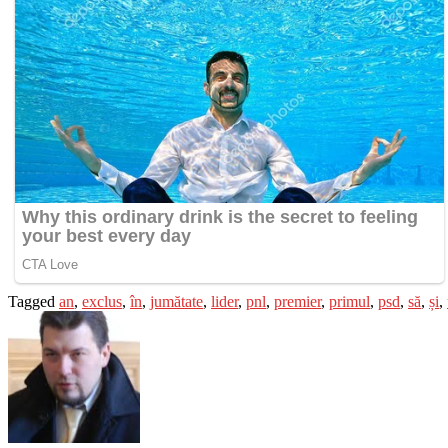
Tagged
an
,
exclus
,
în
,
jumătate
,
lider
,
pnl
,
premier
,
primul
,
psd
,
să
,
și
,