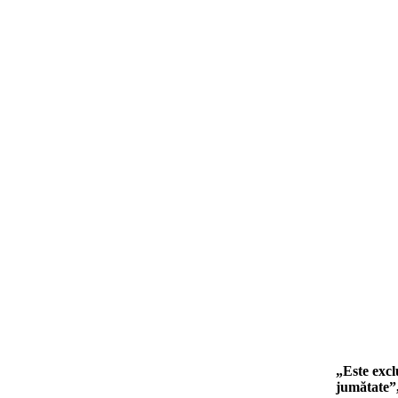
„Este excl
jumătate”,