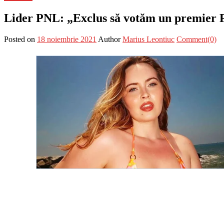
Lider PNL: „Exclus să votăm un premier P
Posted on
18 noiembrie 2021
Author
Marius Leontiuc
Comment(0)