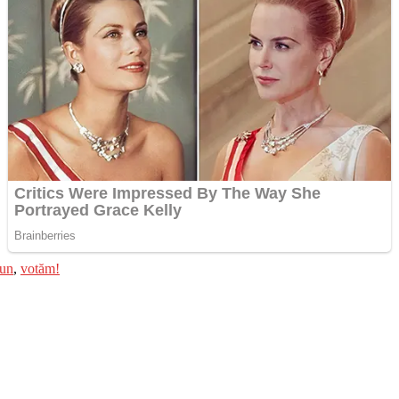
un
,
votăm!