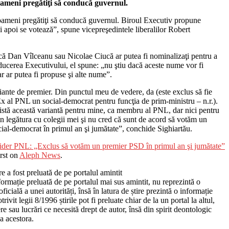
ameni pregătiţi să conducă guvernul.
ameni pregătiţi să conducă guvernul. Biroul Executiv propune
i apoi se votează”, spune vicepreşedintele liberalilor Robert
că Dan Vîlceanu sau Nicolae Ciucă ar putea fi nominalizaţi pentru a
ucerea Executivului, el spune: „nu ştiu dacă aceste nume vor fi
r ar putea fi propuse şi alte nume”.
ante de premier. Din punctul meu de vedere, da (este exclus să fie
x al PNL un social-democrat pentru funcţia de prim-ministru – n.r.).
istă această variantă pentru mine, ca membru al PNL, dar nici pentru
ţin legătura cu colegii mei şi nu cred că sunt de acord să votăm un
ial-democrat în primul an şi jumătate”, conchide Sighiartău.
ider PNL: „Exclus să votăm un premier PSD în primul an şi jumătate”
rst on
Aleph News
.
re a fost preluată de pe portalul amintit
ormație preluată de pe portalul mai sus amintit, nu reprezintă o
ficială a unei autorități, însă în latura de știre prezintă o informație
trivit legii 8/1996 știrile pot fi preluate chiar de la un portal la altul,
re sau lucrări ce necesită drept de autor, însă din spirit deontologic
a acestora.