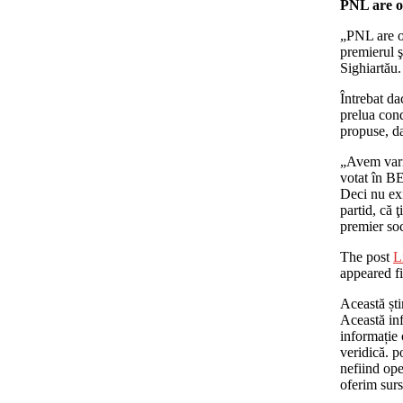
PNL are o
„PNL are o
premierul ş
Sighiartău.
Întrebat da
prelua cond
propuse, da
„Avem vari
votat în BE
Deci nu ex
partid, că 
premier soc
The post
L
appeared fi
Această ști
Această inf
informație o
veridică. po
nefiind ope
oferim surs