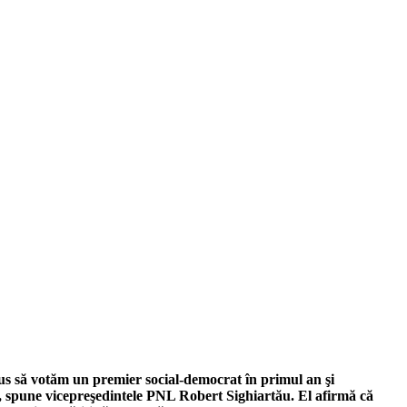
us să votăm un premier social-democrat în primul an şi
 spune vicepreşedintele PNL Robert Sighiartău. El afirmă că