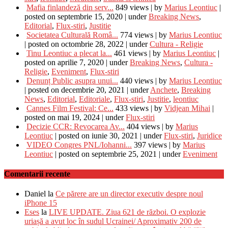
Mafia finlandeză din serv...
849 views
|
by
Marius Leontiuc
|
posted on septembrie 15, 2020
|
under
Breaking News
,
Editorial
,
Flux-stiri
,
Justitie
Societatea Culturală Româ...
774 views
|
by
Marius Leontiuc
|
posted on octombrie 28, 2022
|
under
Cultura - Religie
Tinu Leontiuc a plecat la...
461 views
|
by
Marius Leontiuc
|
posted on aprilie 7, 2020
|
under
Breaking News
,
Cultura -
Religie
,
Eveniment
,
Flux-stiri
Denunț Public asupra unui...
440 views
|
by
Marius Leontiuc
|
posted on decembrie 20, 2021
|
under
Anchete
,
Breaking
News
,
Editorial
,
Editoriale
,
Flux-stiri
,
Justitie
,
leontiuc
Cannes Film Festival: Ce...
433 views
|
by
Vidjean Mihai
|
posted on mai 19, 2024
|
under
Flux-stiri
Decizie CCR: Revocarea Av...
404 views
|
by
Marius
Leontiuc
|
posted on iunie 30, 2021
|
under
Flux-stiri
,
Juridice
VIDEO Congres PNL/Iohanni...
397 views
|
by
Marius
Leontiuc
|
posted on septembrie 25, 2021
|
under
Eveniment
Comentarii recente
Daniel
la
Ce părere are un director executiv despre noul
iPhone 15
Eses
la
LIVE UPDATE. Ziua 621 de război. O explozie
uriașă a avut loc în sudul Ucrainei/ Aproximativ 200 de