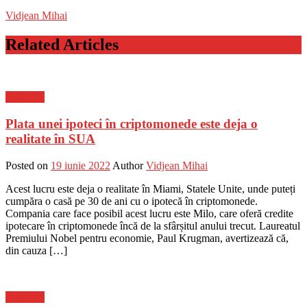
Vidjean Mihai
Related Articles
Flux-stiri
Plata unei ipoteci în criptomonede este deja o
realitate în SUA
Posted on
19 iunie 2022
Author
Vidjean Mihai
Acest lucru este deja o realitate în Miami, Statele Unite, unde puteți
cumpăra o casă pe 30 de ani cu o ipotecă în criptomonede.
Compania care face posibil acest lucru este Milo, care oferă credite
ipotecare în criptomonede încă de la sfârșitul anului trecut. Laureatul
Premiului Nobel pentru economie, Paul Krugman, avertizează că,
din cauza […]
Flux-stiri