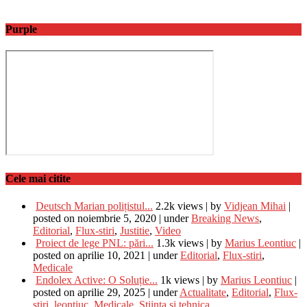
Purple
Cele mai citite
Deutsch Marian polițistul...
2.2k views
|
by
Vidjean Mihai
|
posted on noiembrie 5, 2020
|
under
Breaking News
,
Editorial
,
Flux-stiri
,
Justitie
,
Video
Proiect de lege PNL: pări...
1.3k views
|
by
Marius Leontiuc
|
posted on aprilie 10, 2021
|
under
Editorial
,
Flux-stiri
,
Medicale
Endolex Active: O Soluție...
1k views
|
by
Marius Leontiuc
|
posted on aprilie 29, 2025
|
under
Actualitate
,
Editorial
,
Flux-
stiri
,
leontiuc
,
Medicale
,
Stiinta si tehnica