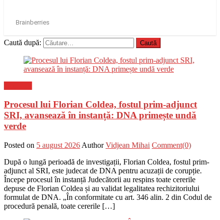
Caută după:
Flux-stiri
Procesul lui Florian Coldea, fostul prim-adjunct
SRI, avansează în instanță: DNA primește undă
verde
Posted on
5 august 2026
Author
Vidjean Mihai
Comment(0)
După o lungă perioadă de investigații, Florian Coldea, fostul prim-
adjunct al SRI, este judecat de DNA pentru acuzații de corupție.
Începe procesul în instanță Judecătorii au respins toate cererile
depuse de Florian Coldea și au validat legalitatea rechizitoriului
formulat de DNA. „În conformitate cu art. 346 alin. 2 din Codul de
procedură penală, toate cererile […]