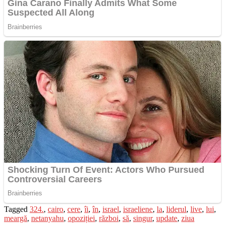
Tagged
324.
,
cairo
,
cere
,
îi
,
în
,
israel
,
israeliene
,
la
,
liderul
,
live
,
lui
,
meargă
,
netanyahu
,
opoziției
,
război
,
să
,
singur
,
update
,
ziua