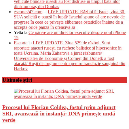
vehicule blindate rusești au fost distruse în timpul bătăliilor
dintr-un oraș din Donbas
escorte247.com
la
LIVE UPDATE. Război în Israel, ziua 30.
SUA solicită o pauză în luptă/ Israelul spune că are nevoie de
progrese în ceea ce privește eliberarea ostaticilor înainte de a
accepta orice pauză în ofensiva sa
Yetta
la
Ce părere are un director executiv despre noul iPhone
15
Escorte
la
LIVE UPDATE. Ziua 529 de război. Sunt
raportate atacuri rusești cu rachete balistice şi hipersonice în
toată Ucraina. Maria Zaharova a jurat răzbunare/
Universitatea de Economie și Comerț din Donețk a fost
atacată/ Ruşii distrug un centru pentru transfuzie sanguină din
Harkov
Ultimele știri
Procesul lui Florian Coldea, fostul prim-adjunct
SRI, avansează în instanță: DNA primește undă
verde