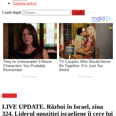
Adauga articol
Caută după:
Flux-stiri
LIVE UPDATE. Război în Israel, ziua
324. Liderul opoziției israeliene îi cere lui