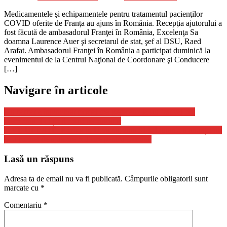
Medicamentele şi echipamentele pentru tratamentul pacienţilor
COVID oferite de Franţa au ajuns în România. Recepţia ajutorului a
fost făcută de ambasadorul Franţei în România, Excelenţa Sa
doamna Laurence Auer şi secretarul de stat, şef al DSU, Raed
Arafat. Ambasadorul Franţei în România a participat duminică la
evenimentul de la Centrul Naţional de Coordonare şi Conducere
[…]
Navigare în articole
Un bărbat a înjunghiat mortal trei persoane la un festival din
Germania. Poliția îl caută pe atacator
LIVE UPDATE. Război în Ucraina, ziua 914. Lituania a anunțat un
nou pachet de ajutoare militare pentru Ucraina
Lasă un răspuns
Adresa ta de email nu va fi publicată.
Câmpurile obligatorii sunt
marcate cu
*
Comentariu
*