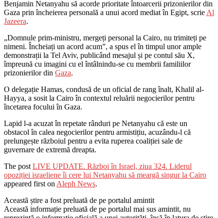
Benjamin Netanyahu să acorde prioritate întoarcerii prizonierilor din
Gaza prin încheierea personală a unui acord mediat în Egipt, scrie
Al
Jazeera
.
„Domnule prim-ministru, mergeți personal la Cairo, nu trimiteți pe
nimeni. Încheiați un acord acum”, a spus el în timpul unor ample
demonstrații la Tel Aviv, publicând mesajul și pe contul său X,
împreună cu imagini cu el întâlnindu-se cu membrii familiilor
prizonierilor din
Gaza
.
O delegație Hamas, condusă de un oficial de rang înalt, Khalil al-
Hayya, a sosit la Cairo în contextul reluării negocierilor pentru
încetarea focului în Gaza.
Lapid l-a acuzat în repetate rânduri pe Netanyahu că este un
obstacol în calea negocierilor pentru armistițiu, acuzându-l că
prelungește războiul pentru a evita ruperea coaliției sale de
guvernare de extremă dreapta.
The post
LIVE UPDATE. Război în Israel, ziua 324. Liderul
opoziției israeliene îi cere lui Netanyahu să meargă singur la Cairo
appeared first on
Aleph News
.
Această știre a fost preluată de pe portalul amintit
Această informație preluată de pe portalul mai sus amintit, nu
reprezintă o informație oficială a unei autorități, însă în latura de știre