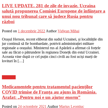
LIVE UPDATE. 281 de zile de invazie. Ucraina
salută propunerea Comisiei Europene de înființare a
unui nou tribunal care să judece Rusia pentru
război
Posted on
1 decembrie 2022
Author
Vidjean Mihai
Orașul Herson, recent eliberat din sudul Ucrainei, și localitățile din
jur continuă să fie bombardate, potrivit administrației militare
regionale a orașului. Ministerul rus al Apărării a afirmat că forțele
sale au făcut o pătrundere în regiunea Donețk din estul Ucrainei.
Aceasta vine după ce cel puțin cinci civili au fost uciși marți de
lovituri în […]
Flux-stiri
Medicamentele pentru tratamentul pacienţilor
COVID trimise de Franţa au ajuns în România.
Arafat: „Pentru noi e un ajutor enorm”
Posted on
24 octombrie 2021
Author
Marius Leontiuc