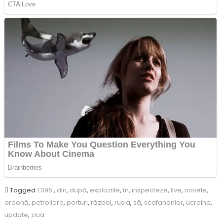
Tagged
1.095.
,
din
,
după
,
exploziile
,
în
,
inspecteze
,
live
,
navele
,
ordonă
,
petroliere
,
porturi
,
război
,
rusia
,
să
,
scafandrilor
,
ucraina
,
update
,
ziua