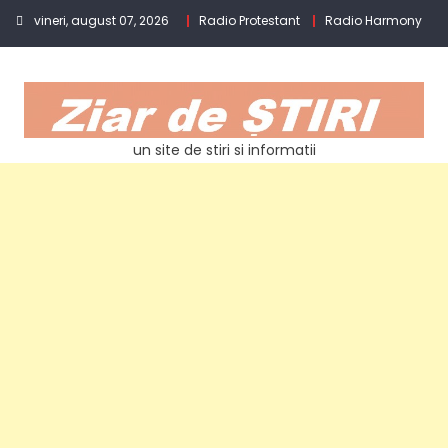
Skip
vineri, august 07, 2026
Radio Protestant
Radio Harmony
to
content
un site de stiri si informatii