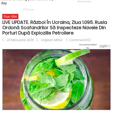
Flux-Stiri
LIVE UPDATE. Război În Ucraina, Ziua 1.095. Rusia
Ordonă Scafandrilor Să Inspecteze Navele Din
Porturi După Exploziile Petroliere
Posted
Author
22 februarie 2025
Vidjean Mihai
Comment(0)
on