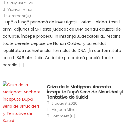
Posted
5 august 2026
on
Author
Vidjean Mihai
Comment(0)
După o lungă perioadă de investigații, Florian Coldea, fostul
prim-adjunct al SRI, este judecat de DNA pentru acuzații de
corupție. Începe procesul în instanță Judecătorii au respins
toate cererile depuse de Florian Coldea și au validat
legalitatea rechizitoriului formulat de DNA. „În conformitate
cu art. 346 alin. 2 din Codul de procedură penală, toate
cererile […]
Criza de la Matignon: Anchete
Începute După Seria de Sinucideri și
Tentative de Suicid
Posted
3 august 2026
on
Author
Vidjean Mihai
Comment(0)