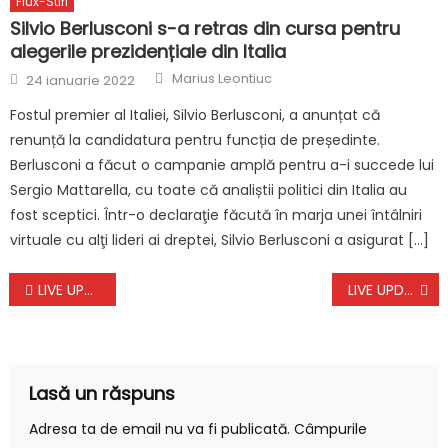
Flux-Stiri
Silvio Berlusconi s-a retras din cursa pentru
alegerile prezidențiale din Italia
Author
Posted
Marius Leontiuc
24 ianuarie 2022
on
Fostul premier al Italiei, Silvio Berlusconi, a anunțat că
renunță la candidatura pentru funcția de președinte.
Berlusconi a făcut o campanie amplă pentru a-i succede lui
Sergio Mattarella, cu toate că analiștii politici din Italia au
fost sceptici. Într-o declaraţie făcută în marja unei întâlniri
virtuale cu alţi lideri ai dreptei, Silvio Berlusconi a asigurat […]
Navigare
LIVE UPDATE. Război în Israel, ziua 505. Ministrul palestinian de Externe condamnă vizita lui Netanyahu în tabăra de refugiați din Cisiordania
LIVE UPDATE. Război în Ucraina, ziua 1.096. Starmer amintește că Marea Britanie este „pregătită să joace un rol” în garanțiile de securitate privind războiul din Ucraina
în
articole
Lasă un răspuns
Adresa ta de email nu va fi publicată.
Câmpurile