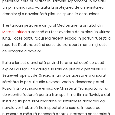
petroliere care au vizitat în ultimele săptămâni. În același
timp, marina rusă va ajuta la protejarea de amenințarea
dronelor și a navelor fără pilot, se spune în comunicat.
Trei tancuri petroliere din jurul Mediteranei și un altul din
Marea Baltică
rusească au fost avariate de explozii în ultima
lună. Toate patru făcuseră recent escală în porturi rusești, a
raportat Reuters, citând surse de transport maritim și date
de urmărire a navelor.
Italia a lansat o anchetă privind terorismul după ce două
explozii au făcut o gaură sub linia de plutire a petrolierului
Seajewel, operat de Grecia, în timp ce acesta era ancorat
sâmbătă în portul sudic Savona-Vado și descărca petrol.
Rusia, într-o scrisoare emisă de Ministerul Transporturilor și
de Agenția federală pentru transport maritim și fluvial, a dat
instrucțiuni porturilor maritime să informeze armatorii că
navele vor trebui să fie inspectate la sosire, în ceea ce
numește o măsură necesară pentru „protecția antiteroristă”.