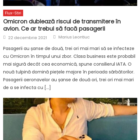
Flux-Stiri
Omicron dublează riscul de transmitere în
avion. Ce ar trebui să facă pasagerii
Author
Posted
Marius Leontiuc
22 decembrie 2021
on
Pasagerii au șanse de două, trei ori mai mari să se infecteze
cu Omicron în timpul unui zbor. Clasa business este probabil
mai sigură decât cea economică, spune consilierul IATA. O
nouă tulpină domină piețele majore în perioada sărbătorilor.
Pasagerii aeronavelor au șanse de două ori, trei ori mai mari
de a se infecta cu […]