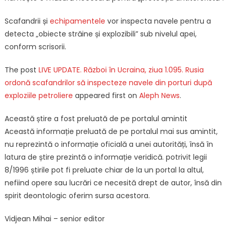
Scafandrii și
echipamentele
vor inspecta navele pentru a
detecta „obiecte străine și explozibili” sub nivelul apei,
conform scrisorii.
The post
LIVE UPDATE. Război în Ucraina, ziua 1.095. Rusia
ordonă scafandrilor să inspecteze navele din porturi după
exploziile petroliere
appeared first on
Aleph News
.
Această știre a fost preluată de pe portalul amintit
Această informație preluată de pe portalul mai sus amintit,
nu reprezintă o informație oficială a unei autorități, însă în
latura de știre prezintă o informație veridică. potrivit legii
8/1996 știrile pot fi preluate chiar de la un portal la altul,
nefiind opere sau lucrări ce necesită drept de autor, însă din
spirit deontologic oferim sursa acestora.
Vidjean Mihai – senior editor