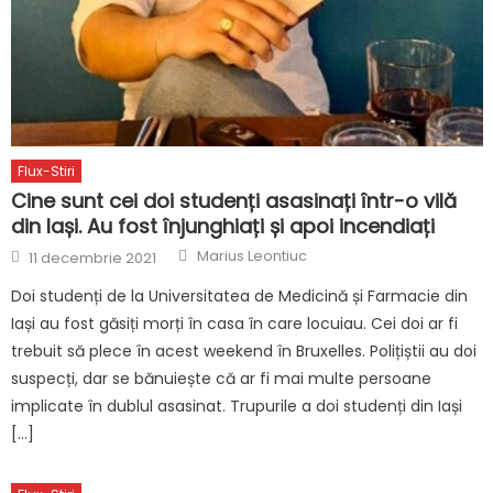
Flux-Stiri
Cine sunt cei doi studenți asasinați într-o vilă
din Iași. Au fost înjunghiați și apoi incendiați
Author
Posted
Marius Leontiuc
11 decembrie 2021
on
Doi studenți de la Universitatea de Medicină și Farmacie din
Iași au fost găsiți morți în casa în care locuiau. Cei doi ar fi
trebuit să plece în acest weekend în Bruxelles. Polițiștii au doi
suspecți, dar se bănuiește că ar fi mai multe persoane
implicate în dublul asasinat. Trupurile a doi studenți din Iași
[…]