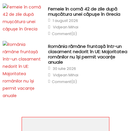
Femeie în comă 42 de zile după
mușcătura unei căpușe în Grecia
Posted
1 august 2026
on
Author
Vidjean Mihai
Comment(0)
România rămâne fruntașă într-un
clasament nedorit în UE: Majoritatea
românilor nu își permit vacanțe
anuale
Posted
30 iulie 2026
on
Author
Vidjean Mihai
Comment(0)